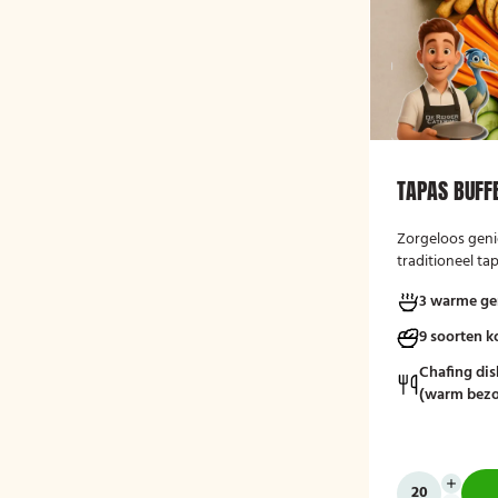
TAPAS BUFF
Zorgeloos geni
traditioneel ta
Catering. Laat
3 warme ge
9 soorten 
Chafing dis
(warm bezo