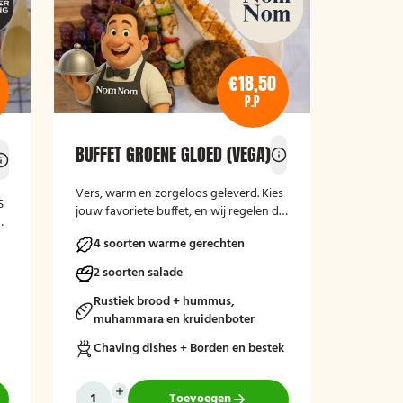
€18,50
P.P
BUFFET GROENE GLOED (VEGA)
Vers, warm en zorgeloos geleverd. Kies
S
jouw favoriete buffet, en wij regelen de
rest.
t
4 soorten warme gerechten
2 soorten salade
Rustiek brood + hummus,
muhammara en kruidenboter
Chaving dishes + Borden en bestek
Toevoegen