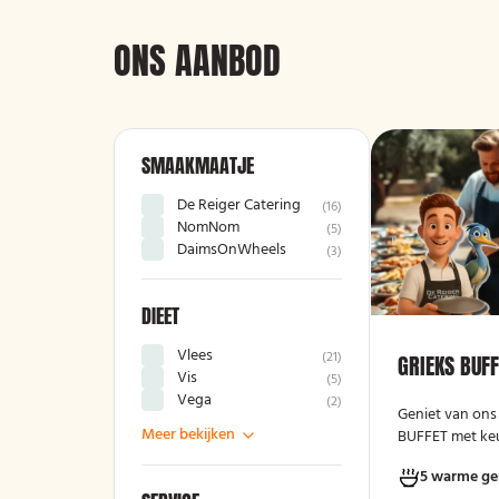
ONS AANBOD
SMAAKMAATJE
De Reiger Catering
(
16
)
NomNom
(
5
)
DaimsOnWheels
(
3
)
DIEET
Vlees
(
21
)
GRIEKS BUF
Vis
(
5
)
Vega
(
2
)
Geniet van ons
Meer bekijken
BUFFET met keu
varianten, ver
5 warme ge
kruidenboter. 