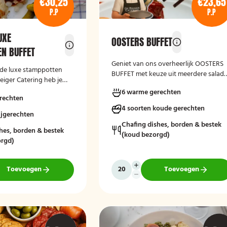
€30,25
€23,65
P.P
P.P
UXE
OOSTERS BUFFET
N BUFFET
Geniet van ons overheerlijk OOSTERS
de luxe stamppotten
BUFFET met keuze uit meerdere salad
eiger Catering heb je
varianten, vers gebakken brood en
 uit verschillende
6 warme gerechten
kruidenboter. Laat het smaken!
rechten
stamppotten met diverse
4 soorten koude gerechten
ijgerechten
Chafing dishes, borden & bestek
hes, borden & bestek
(koud bezorgd)
rgd)
Toevoegen
Toevoegen