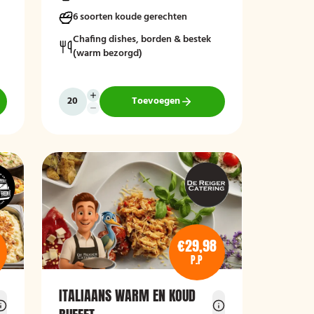
6 soorten koude gerechten
Chafing dishes, borden & bestek
(warm bezorgd)
Toevoegen
€29,98
P.P
ITALIAANS WARM EN KOUD