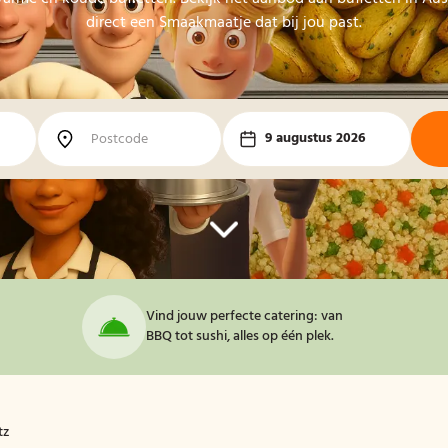
direct een Smaakmaatje dat bij jou past.
9 augustus 2026
Vind jouw perfecte catering: van
BBQ tot sushi, alles op één plek.
tz