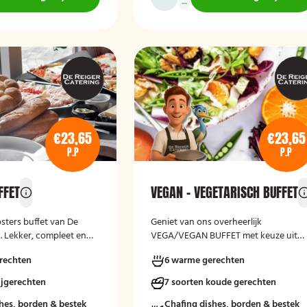
€23,65
€23,65
P.P
P.P
FFET
VEGAN - VEGETARISCH BUFFET
sters buffet van De
Geniet van ons overheerlijk
. Lekker, compleet en
VEGA/VEGAN BUFFET met keuze uit
erd.
meerdere salade-varianten, vers
rechten
6 warme gerechten
gebakken brood en kruidenboter. Laa
het smaken!
ijgerechten
7 soorten koude gerechten
hes, borden & bestek
Chafing dishes, borden & bestek