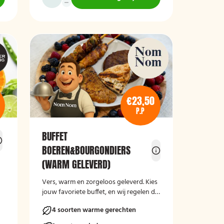
€23,50
P.P
BUFFET
BOEREN&BOURGONDIERS
(WARM GELEVERD)
Vers, warm en zorgeloos geleverd. Kies
t
jouw favoriete buffet, en wij regelen de
rest.
4 soorten warme gerechten