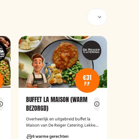
€31
P.P
BUFFET LA MAISON (WARM
BEZORGD)
Overheerlijk en uitgebreid buffet la
Maison van De Reiger Catering. Lekker,
compleet en warm geleverd!
6 warme gerechten