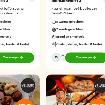
EELS
DAIMSONWHEELS
ot buffet speciaal
Klassiek, maar heerlijk buffet van
oor de echte
DaimsOnWheels
rechten
5 warme gerechten
rechten
2 koude gerechten
meersels
Brood en Smeersels
hes, borden & bestek
Chafing dishes, borden & bestek
Toevoegen
Toevoegen