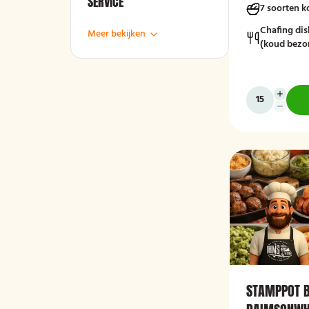
SERVICE
7 soorten 
Chafing dis
Meer bekijken
(koud bezo
STAMPPOT B