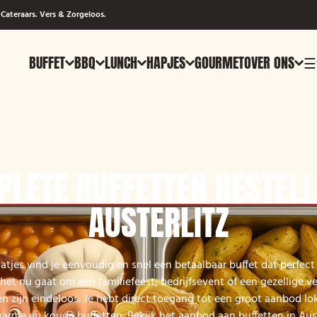
Cateraars. Vers & Zorgeloos.
BUFFET
BBQ
LUNCH
HAPJES
GOURMET
OVER ONS
☰
LETE BUFFETTEN BESTELL
AUSTERLITZ
tjes vind je eenvoudig en snel een betaalbaar buffet dat perfect 
het nu gaat om een familiefeest, bedrijfsevent of een gezellige ve
n zijn eindeloos. Je hebt direct toegang tot een groot aanbod lok
arme en koude buffetten. Bekijk het aanbod aan buffetten in Aust