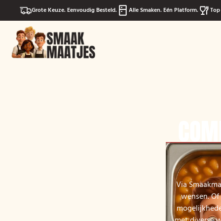
Grote Keuze. Eenvoudig Besteld.
Alle Smaken. Eén Platform.
Top 
COMP
Via Smaakmaa
wensen. Of 
mogelijkhede
met diverse w