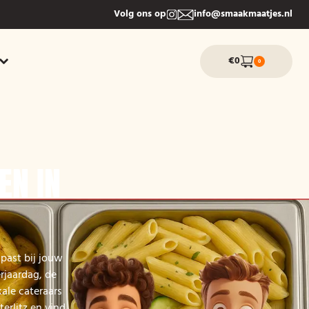
Volg ons op
info@smaakmaatjes.nl
€0
0
EN IN
past bij jouw
rjaardag, de
ale cateraars
erlitz en vind