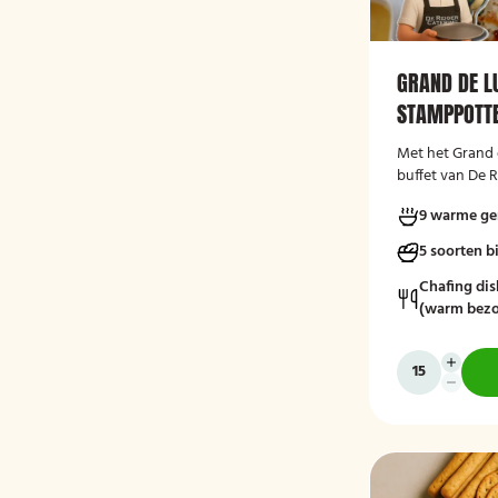
GRAND DE L
STAMPPOTTE
Met het Grand 
buffet van De R
een ruime keuze
9 warme ge
overheerlijke 
bijgerechten.
5 soorten b
Chafing dis
(warm bezo