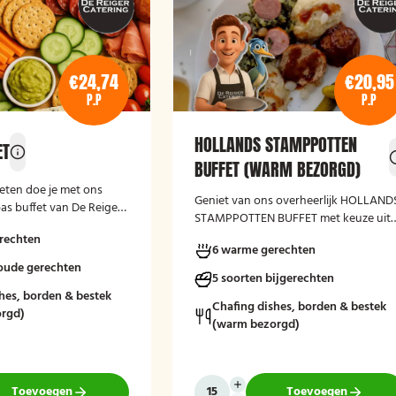
€24,74
€20,95
P.P
P.P
HOLLANDS STAMPPOTTEN
ET
BUFFET (WARM BEZORGD)
eten doe je met ons
Geniet van ons overheerlijk HOLLAND
pas buffet van De Reiger
STAMPPOTTEN BUFFET met keuze uit
 het smaken!
meerdere stamppot varianten. Laat he
rechten
6 warme gerechten
smaken!
koude gerechten
5 soorten bijgerechten
hes, borden & bestek
Chafing dishes, borden & bestek
rgd)
(warm bezorgd)
Toevoegen
Toevoegen