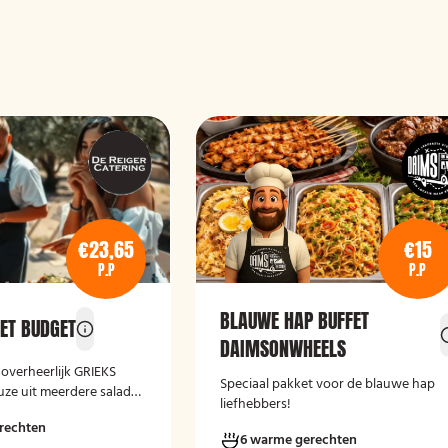
€23,65
€15
P.P
P.P
BLAUWE HAP BUFFET
FET BUDGET
DAIMSONWHEELS
 overheerlijk GRIEKS
Speciaal pakket voor de blauwe hap
ze uit meerdere salade-
liefhebbers!
s gebakken brood en
rechten
Laat het smaken!
6 warme gerechten