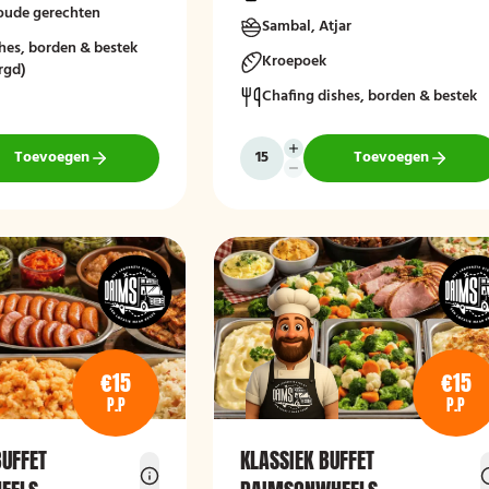
koude gerechten
Sambal, Atjar
hes, borden & bestek
Kroepoek
rgd)
Chafing dishes, borden & bestek
Toevoegen
Toevoegen
€15
€15
P.P
P.P
UFFET
KLASSIEK BUFFET