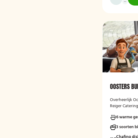
OOSTERS BU
Overheerlijk Oo
Reiger Catering
warm aangelev
6 warme ge
3 soorten b
Chafing dis