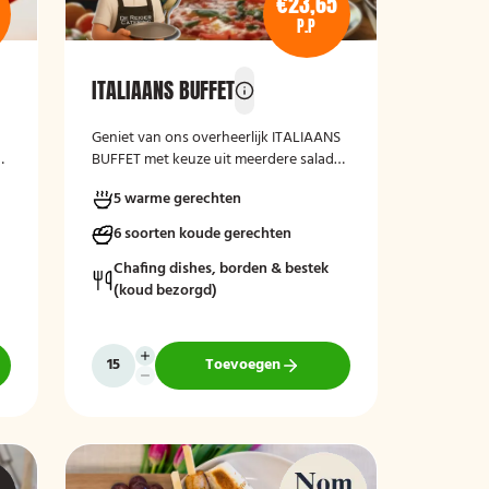
€23,65
P.P
ITALIAANS BUFFET
Geniet van ons overheerlijk ITALIAANS
e-
BUFFET met keuze uit meerdere salade-
varianten, vers gebakken brood en
5 warme gerechten
kruidenboter. Laat het smaken!
6 soorten koude gerechten
Chafing dishes, borden & bestek
(koud bezorgd)
Toevoegen