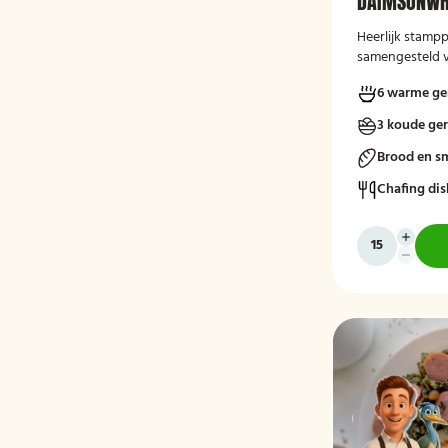
DAIMSONWH
Heerlijk stampp
samengesteld v
liefhebbers!
6 warme ge
3 koude ge
Brood en s
Chafing dis