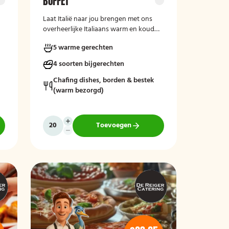
BUFFET
Laat Italië naar jou brengen met ons
overheerlijke Italiaans warm en koud
buffet van De Reiger Catering. Met
5 warme gerechten
salades, spaghetti, Italiaanse groenten
en meer!
4 soorten bijgerechten
Chafing dishes, borden & bestek
(warm bezorgd)
Toevoegen