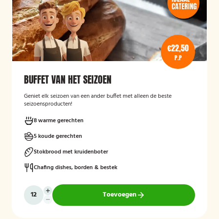
€22,50
P.P
BUFFET VAN HET SEIZOEN
Geniet elk seizoen van een ander buffet met alleen de beste
seizoensproducten!
8 warme gerechten
5 koude gerechten
Stokbrood met kruidenboter
Chafing dishes, borden & bestek
Toevoegen