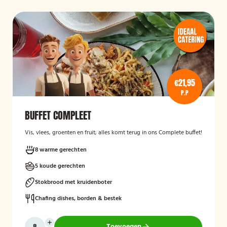
€21,95
P.P
BUFFET COMPLEET
Vis, vlees, groenten en fruit; alles komt terug in ons Complete buffet!
8 warme gerechten
5 koude gerechten
Stokbrood met kruidenboter
Chafing dishes, borden & bestek
Toevoegen