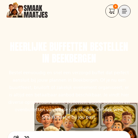
0
HEERLIJKE BUFFETTEN BESTELLEN
IN BEEKBERGEN
Bestel eenvoudig en snel een verzorgd buffet dat perfect
aansluit bij jouw plannen in Beekbergen. Of je nu een
buurtfeest, bruiloft of zakelijk evenement organiseert, er
is altijd een betaalbaar aanbod beschikbaar. Je vindt hier
diverse opties zoals warme buffetten, koude buffetten en
ovenbuffetten van lokale specialisten. Ontdek welk
Smaakmaatje bij jou past.