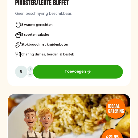
PINKSTER/LENTE BUFFET
Geen beschrijving beschikbaar.
8 warme gerechten
5 soorten salades
Stokbrood met kruidenboter
Chafing dishes, borden & bestek
Toevoegen
€21,95