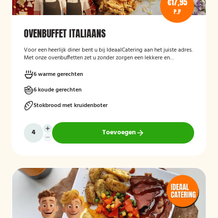
€17,95
P.P
OVENBUFFET ITALIAANS
Voor een heerlijk diner bent u bij IdeaalCatering aan het juiste adres.
Met onze ovenbuffetten zet u zonder zorgen een lekkere en
gevarieerde maaltijd op tafel. Voor een intiem dimer van 5 tot
twaalf personen is een ovenbuffet Ideaal!
6 warme gerechten
6 koude gerechten
Stokbrood met kruidenboter
Toevoegen