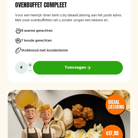
OVENBUFFET COMPLEET
Voor een heerlijk diner bent u bij IdeaalCatering aan het juiste adres.
Met onze ovenbuffetten zet u zonder zorgen een lekkere en
gevarieerde maaltijd op tafel. Voor een intiem diner van 5 tot twaalf
personen is een ovenbuffet Ideaal!
8 warme gerechten
7 koude gerechten
Stokbrood met kruidenboter
Toevoegen
€17,95