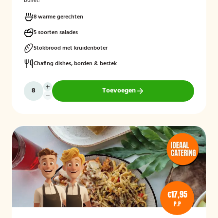
buffet!
8 warme gerechten
5 soorten salades
Stokbrood met kruidenboter
Chafing dishes, borden & bestek
Toevoegen
€17,95
P.P