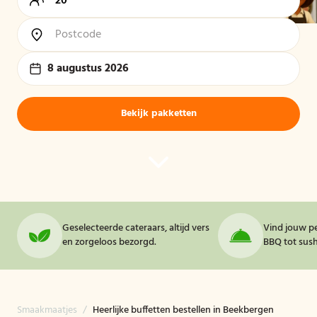
8 augustus 2026
Bekijk pakketten
Geselecteerde cateraars, altijd vers
Vind jouw pe
en zorgeloos bezorgd.
BBQ tot sushi
Smaakmaatjes
/
Heerlijke buffetten bestellen in Beekbergen