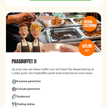
€21,95
P.P
PAASBUFFET II
Op zoek naar een lekker buffet voor de Pasen? Bij IdeaalCatering zit
u altijd goed. Ons Paasbuffet (vanaf 8 personen) bevat onze meest
heerlijke gerechten om er een feestelijke gelegenheid van te maken.
8 warme gerechten
5 koude gerechten
Stokbrood
Chafing dishes