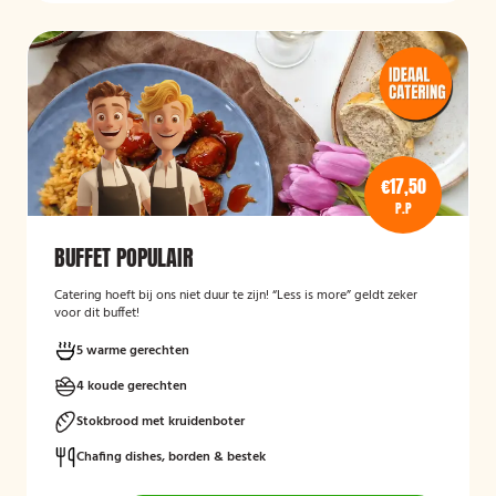
€17,50
P.P
BUFFET POPULAIR
Catering hoeft bij ons niet duur te zijn! “Less is more” geldt zeker
voor dit buffet!
5 warme gerechten
4 koude gerechten
Stokbrood met kruidenboter
Chafing dishes, borden & bestek