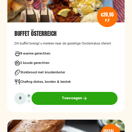
€20,95
P.P
BUFFET ÖSTERREICH
Dit buffet brengt u meteen naar de gezellige Oostenrijkse sferen!
8 warme gerechten
5 koude gerechten
Stokbrood met kruidenboter
Chafing dishes, borden & bestek
Toevoegen