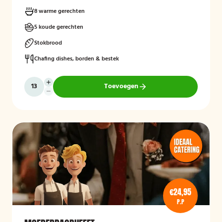
buffetten op zaterdag 23 december gekoeld bij u bezorgen! *Alle
buffetten voor tweede kerstdag (26 december), komen wij op 26
8 warme gerechten
december gekoeld bij u bezorgen.
5 koude gerechten
Stokbrood
Chafing dishes, borden & bestek
Toevoegen
€24,95
P.P