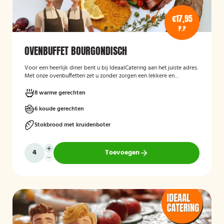
€17,95
P.P
OVENBUFFET BOURGONDISCH
Voor een heerlijk diner bent u bij IdeaalCatering aan het juiste adres.
Met onze ovenbuffetten zet u zonder zorgen een lekkere en
gevarieerde maaltijd op tafel. Voor een diner van 5 tot twaalf
personen is een ovenbuffet Ideaal!
8 warme gerechten
6 koude gerechten
Stokbrood met kruidenboter
Toevoegen