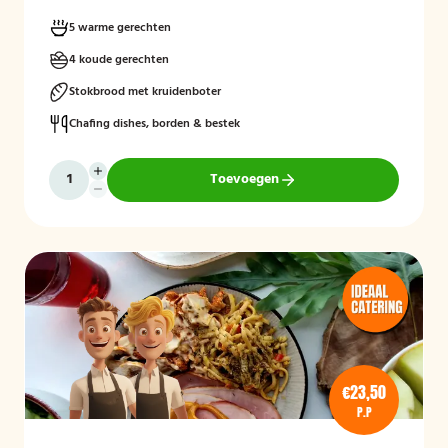
5 warme gerechten
4 koude gerechten
Stokbrood met kruidenboter
Chafing dishes, borden & bestek
Toevoegen
€23,50
P.P