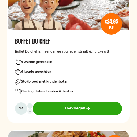
€24,95
P.P
BUFFET DU CHEF
Buffet Du Chef is meer dan een buffet en straalt écht luxe uit!
9 warme gerechten
6 koude gerechten
Stokbrood met kruidenboter
Chafing dishes, borden & bestek
Toevoegen