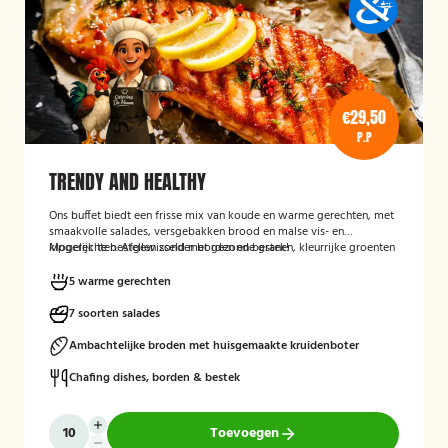
€29,50
P.P
TRENDY AND HEALTHY
Ons buffet biedt een frisse mix van koude en warme gerechten, met
smaakvolle salades, versgebakken brood en malse vis- en
kipgerechten. Afgewisseld met gezonde granen, kleurrijke groenten
Mogelijk te bestellen zonder borden en bestek!
en verrassende kruidencombinaties, voor een compleet en
uitgebalanceerd buffet.
5 warme gerechten
7 soorten salades
Ambachtelijke broden met huisgemaakte kruidenboter
Chafing dishes, borden & bestek
Toevoegen