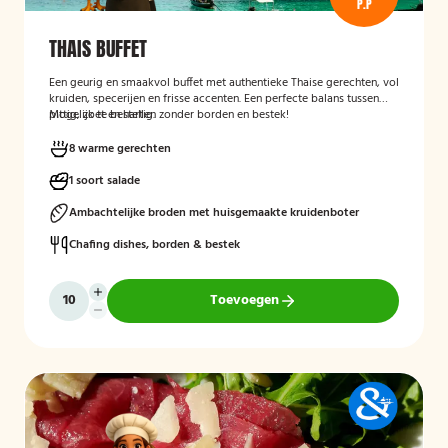
P.P
THAIS BUFFET
Een geurig en smaakvol buffet met authentieke Thaise gerechten, vol
kruiden, specerijen en frisse accenten. Een perfecte balans tussen
pittig, zoet en hartig.
Mogelijk te bestellen zonder borden en bestek!
8 warme gerechten
1 soort salade
Ambachtelijke broden met huisgemaakte kruidenboter
Chafing dishes, borden & bestek
Toevoegen