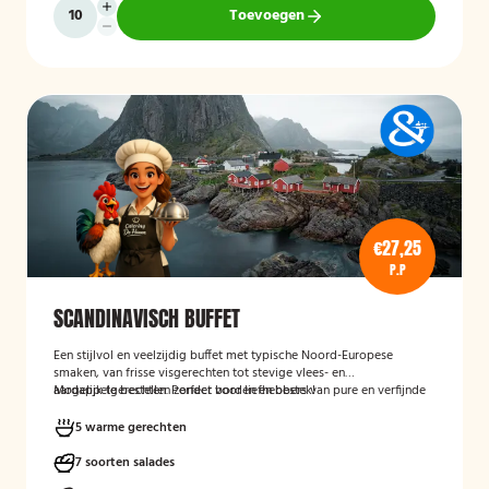
Toevoegen
€27,25
P.P
SCANDINAVISCH BUFFET
Een stijlvol en veelzijdig buffet met typische Noord-Europese
smaken, van frisse visgerechten tot stevige vlees- en
aardappelgerechten. Perfect voor liefhebbers van pure en verfijnde
Mogelijk te bestellen zonder borden en bestek!
keuken.
5 warme gerechten
7 soorten salades