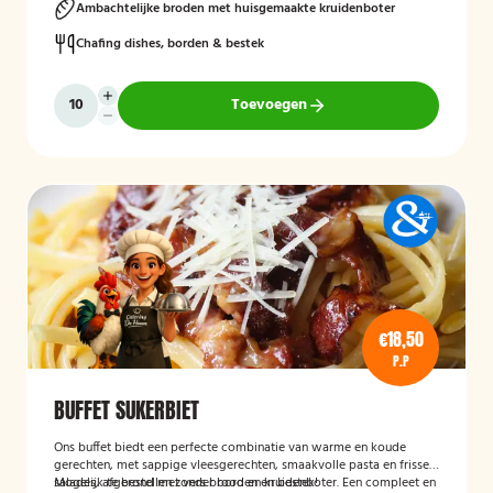
Ambachtelijke broden met huisgemaakte kruidenboter
Chafing dishes, borden & bestek
Toevoegen
€18,50
P.P
BUFFET SUKERBIET
Ons buffet biedt een perfecte combinatie van warme en koude
gerechten, met sappige vleesgerechten, smaakvolle pasta en frisse
salades, afgerond met vers brood en kruidenboter. Een compleet en
Mogelijk te bestellen zonder borden en bestek!