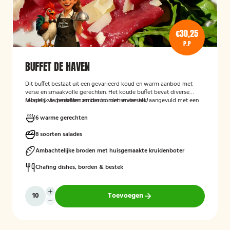
€30,25
P.P
BUFFET DE HAVEN
Dit buffet bestaat uit een gevarieerd koud en warm aanbod met
verse en smaakvolle gerechten. Het koude buffet bevat diverse
salades, visgerechten en brood met smeersels, aangevuld met een
Mogelijk te bestellen zonder borden en bestek!
fruitsalade. Het warme buffet biedt vlees-, vis- en groentegerechten
zoals eendenborst, gamba’s, biefstukreepjes en buikspek,
6 warme gerechten
geserveerd met bijgerechten zoals gewokte groenten en
aardappeltjes.
8 soorten salades
Ambachtelijke broden met huisgemaakte kruidenboter
Chafing dishes, borden & bestek
Toevoegen