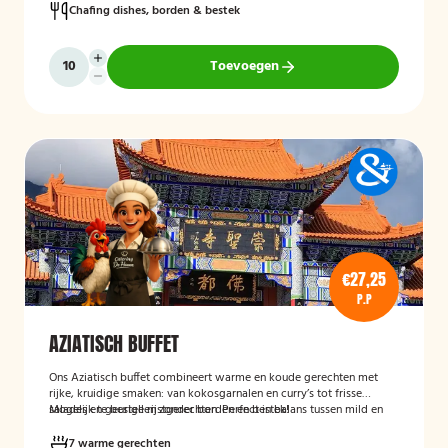
Chafing dishes, borden & bestek
Toevoegen
€27,25
P.P
AZIATISCH BUFFET
Ons Aziatisch buffet combineert warme en koude gerechten met
rijke, kruidige smaken: van kokosgarnalen en curry’s tot frisse
salades en geurige rijstgerechten. Perfect in balans tussen mild en
Mogelijk te bestellen zonder borden en bestek!
pittig.
7 warme gerechten