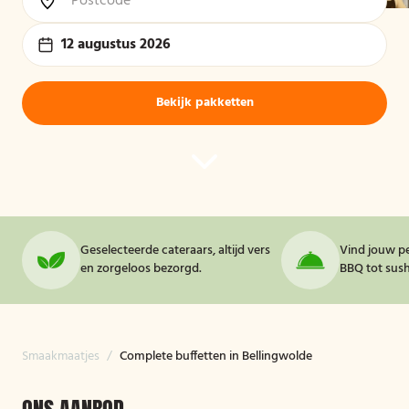
12 augustus 2026
Bekijk pakketten
Geselecteerde cateraars, altijd vers
Vind jouw pe
en zorgeloos bezorgd.
BBQ tot sushi
Smaakmaatjes
/
Complete buffetten in Bellingwolde