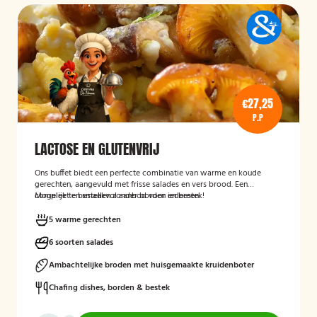
€27,25
P.P
LACTOSE EN GLUTENVRIJ
Ons buffet biedt een perfecte combinatie van warme en koude
gerechten, aangevuld met frisse salades en vers brood. Een
compleet en smaakvol aanbod voor iedereen.
Mogelijk te bestellen zonder borden en bestek!
5 warme gerechten
6 soorten salades
Ambachtelijke broden met huisgemaakte kruidenboter
Chafing dishes, borden & bestek