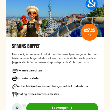
€27,25
P.P
SPAANS BUFFET
Een zonnig en smaakvol buffet met klassieke Spaanse gerechten, van
frisse tapas-achtige salades tot warme specialiteiten zoals paella en
gegrild vlees. Perfect voor een gezellige en mediterrane avond.
Mogelijk te bestellen zonder borden en bestek!
6 warme gerechten
4 soorten salades
Ambachtelijke broden met huisgemaakte kruidenboter
Chafing dishes, borden & bestek
Toevoegen