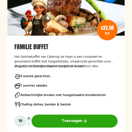
€22,50
P.P
FAMILIE BUFFET
Het familiebuffet van Catering de Haan is een compleet en
gevarieerd buffet met toegankelijke, smaakvolle gerechten voor
jong en oud. Een gezellige en zorgeloze keuze voor elke
Mogelijk te bestellen zonder borden en bestek!
gelegenheid.
6 warme gerechten
7 soorten salades
Ambachtelijke broden met huisgemaakte kruidenboter
Chafing dishes, borden & bestek
Toevoegen