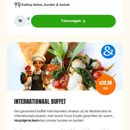
Chafing dishes, borden & bestek
Toevoegen
€29,50
P.P
INTERNATIONAAL BUFFET
Een gevarieerd buffet met klassieke smaken uit de Mediterrane en
internationale keuken, met zowel frisse koude gerechten als warme
hoofdgerechten.
Mogelijk te bestellen zonder borden en bestek!