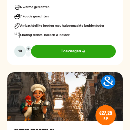
6 warme gerechten
7 koude gerechten
Ambachtelijke broden met huisgemaakte kruidenboter
Chafing dishes, borden & bestek
Toevoegen
€27,25
P.P