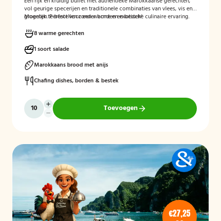
Een rijk en kruidig buffet met authentieke Marokkaanse gerechten,
vol geurige specerijen en traditionele combinaties van vlees, vis en
groenten. Perfect voor een warme en exotische culinaire ervaring.
Mogelijk te bestellen zonder borden en bestek!
8 warme gerechten
1 soort salade
Marokkaans brood met anijs
Chafing dishes, borden & bestek
Toevoegen
€27,25