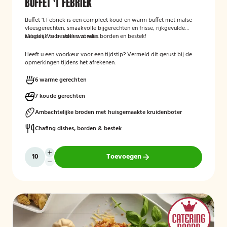
BUFFET 'T FEBRIEK
Buffet ‘t Febriek is een compleet koud en warm buffet met malse
vleesgerechten, smaakvolle bijgerechten en frisse, rijkgevulde
salades. Voor ieder wat wils.
Mogelijk te bestellen zonder borden en bestek!
Heeft u een voorkeur voor een tijdstip? Vermeld dit gerust bij de
opmerkingen tijdens het afrekenen.
6 warme gerechten
7 koude gerechten
Ambachtelijke broden met huisgemaakte kruidenboter
Chafing dishes, borden & bestek
Toevoegen