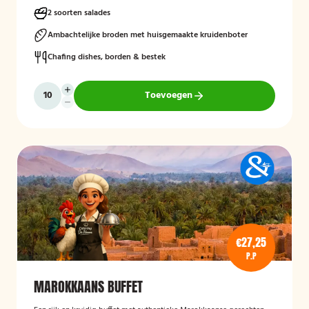
voor een compleet en smaakvol geheel.
2 soorten salades
Mogelijk te bestellen zonder borden en bestek!
Ambachtelijke broden met huisgemaakte kruidenboter
Chafing dishes, borden & bestek
Toevoegen
€27,25
P.P
MAROKKAANS BUFFET