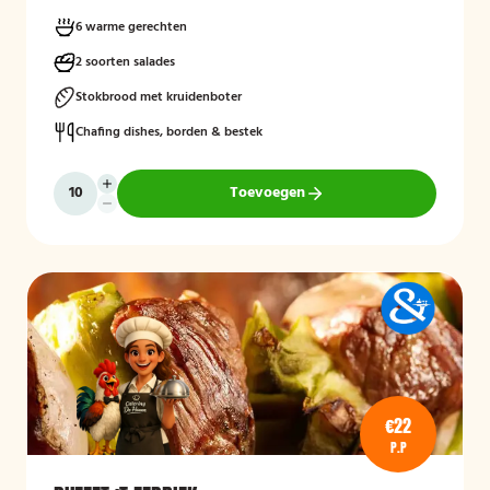
smaakvol buffet voor iedereen.
6 warme gerechten
2 soorten salades
Stokbrood met kruidenboter
Chafing dishes, borden & bestek
Toevoegen
€22
P.P