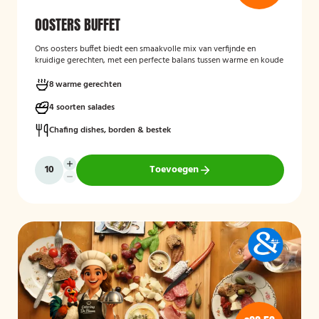
OOSTERS BUFFET
Ons oosters buffet biedt een smaakvolle mix van verfijnde en
kruidige gerechten, met een perfecte balans tussen warme en koude
specialiteiten. Geniet van rijke smaken, geurende kruiden en een
gevarieerd aanbod voor iedereen
8 warme gerechten
4 soorten salades
Mogelijk te bestellen zonder borden en bestek!.
Chafing dishes, borden & bestek
Toevoegen