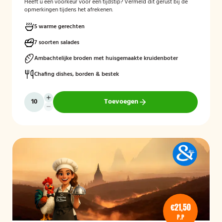
Heeft u een voorkeur voor een tijdstip? Vermeld dit gerust bij de
opmerkingen tijdens het afrekenen.
5 warme gerechten
7 soorten salades
Ambachtelijke broden met huisgemaakte kruidenboter
Chafing dishes, borden & bestek
Toevoegen
€21,50
P.P