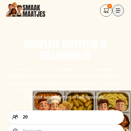
0
COMPLETE BUFFETTEN IN
BELLINGWOLDE
Een heerlijk buffet voor je bedrijfsevent of familiefeest in
Bellingwolde vind je simpel en snel via Smaakmaatjes. We
bieden een breed aanbod van lokale opties, van warme
en koude buffetten tot luxe dinerbuffetten. Bekijk het
aanbod aan buffetten in Bellingwolde.