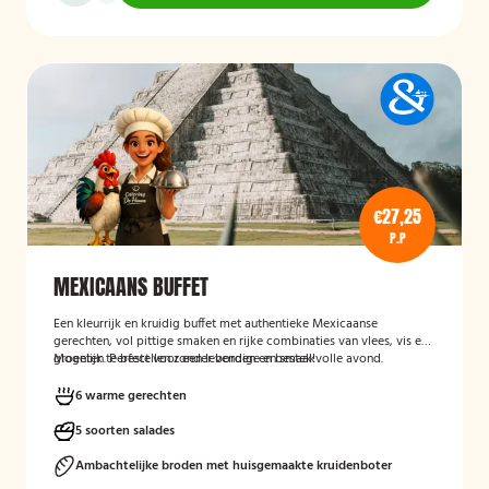
€27,25
P.P
MEXICAANS BUFFET
Een kleurrijk en kruidig buffet met authentieke Mexicaanse
gerechten, vol pittige smaken en rijke combinaties van vlees, vis en
groenten. Perfect voor een levendige en smaakvolle avond.
Mogelijk te bestellen zonder borden en bestek!
6 warme gerechten
5 soorten salades
Ambachtelijke broden met huisgemaakte kruidenboter