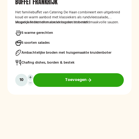
BUFFET FRANKRIJK
Het familiebuffet van Catering De Haan combineert een uitgebreid
koud en warm aanbod met klassiekers als rundvleessalade,
visspecialiteiten en malse vleesgerechten met smaakvolle sauzen.
Mogelijk te bestellen zonder borden en bestek!
Perfect aangevuld met warme bijgerechten en een optioneel dessert
zoals crème brûlée met vanille-ijs.
6 warme gerechten
6 soorten salades
Ambachtelijke broden met huisgemaakte kruidenboter
Chafing dishes, borden & bestek
Toevoegen