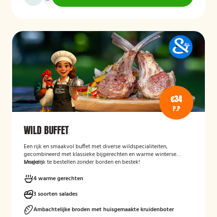
€34
P.P
WILD BUFFET
Een rijk en smaakvol buffet met diverse wildspecialiteiten,
gecombineerd met klassieke bijgerechten en warme winterse
smaken.
Mogelijk te bestellen zonder borden en bestek!
4 warme gerechten
3 soorten salades
Ambachtelijke broden met huisgemaakte kruidenboter