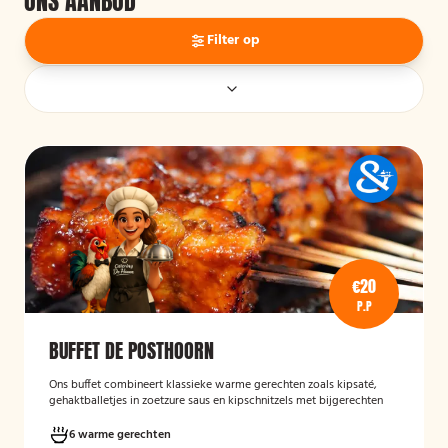
ONS AANBOD
Filter op
€20
P.P
BUFFET DE POSTHOORN
Ons buffet combineert klassieke warme gerechten zoals kipsaté,
gehaktballetjes in zoetzure saus en kipschnitzels met bijgerechten
als gebakken aardappelen, rijst en seizoensgroenten. Afgerond met
frisse rauwkost, gemengde salades en vers brood met kruidenboter
6 warme gerechten