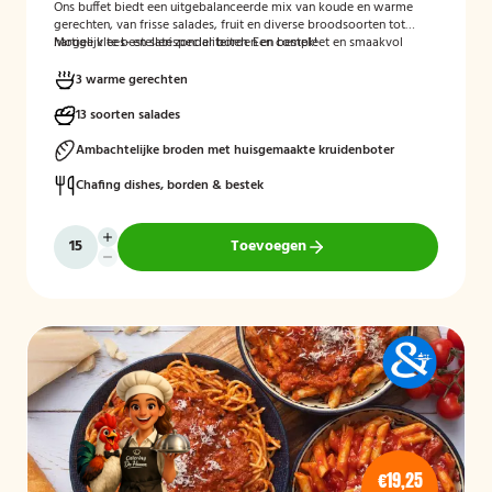
Ons buffet biedt een uitgebalanceerde mix van koude en warme
gerechten, van frisse salades, fruit en diverse broodsoorten tot
hartige vlees- en satéspecialiteiten. Een compleet en smaakvol
Mogelijk te bestellen zonder borden en bestek!
buffet voor elke gelegenheid.
3 warme gerechten
13 soorten salades
Ambachtelijke broden met huisgemaakte kruidenboter
Chafing dishes, borden & bestek
Toevoegen
€19,25