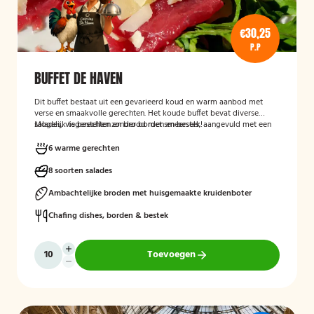
€30,25
P.P
BUFFET DE HAVEN
Dit buffet bestaat uit een gevarieerd koud en warm aanbod met
verse en smaakvolle gerechten. Het koude buffet bevat diverse
salades, visgerechten en brood met smeersels, aangevuld met een
Mogelijk te bestellen zonder borden en bestek!
fruitsalade. Het warme buffet biedt vlees-, vis- en groentegerechten
zoals eendenborst, gamba’s, biefstukreepjes en buikspek,
6 warme gerechten
geserveerd met bijgerechten zoals gewokte groenten en
aardappeltjes.
8 soorten salades
Ambachtelijke broden met huisgemaakte kruidenboter
Chafing dishes, borden & bestek
Toevoegen