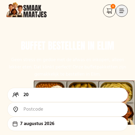
0
BUFFET BESTELLEN IN ELIM
Geen stress en gedoe met de afwas en inkopen, alleen
lekker eten. Dat klinkt perfect! Onze buffetpakketten zijn
gemakkelijk te bestellen in Elim.
7 augustus 2026