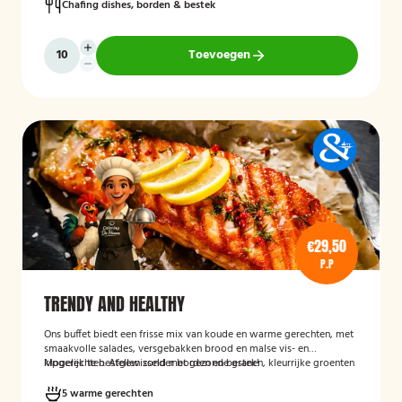
Chafing dishes, borden & bestek
Toevoegen
€29,50
P.P
TRENDY AND HEALTHY
Ons buffet biedt een frisse mix van koude en warme gerechten, met
smaakvolle salades, versgebakken brood en malse vis- en
kipgerechten. Afgewisseld met gezonde granen, kleurrijke groenten
Mogelijk te bestellen zonder borden en bestek!
en verrassende kruidencombinaties, voor een compleet en
uitgebalanceerd buffet.
5 warme gerechten