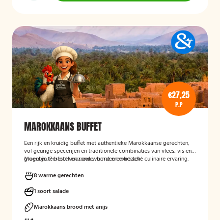
€27,25
P.P
MAROKKAANS BUFFET
Een rijk en kruidig buffet met authentieke Marokkaanse gerechten,
vol geurige specerijen en traditionele combinaties van vlees, vis en
groenten. Perfect voor een warme en exotische culinaire ervaring.
Mogelijk te bestellen zonder borden en bestek!
8 warme gerechten
1 soort salade
Marokkaans brood met anijs