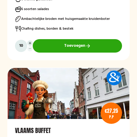
6 soorten salades
Ambachtelijke broden met huisgemaakte kruidenboter
Chafing dishes, borden & bestek
Toevoegen
€27,25
P.P
VLAAMS BUFFET