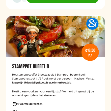
€18,50
P.P
STAMPPOT BUFFET B
Het stamppotbuffet B bestaat uit: | Stamppot boerenkool |
Stamppot hutspot | 1/2 Rookworst per persoon | Hachee | Verse
vleesjus | Augurken, zilveruitjes en mosterd
Mogelijk te bestellen zonder borden en bestek!
Heeft u een voorkeur voor een tijdstip? Vermeld dit gerust bij de
opmerkingen tijdens het afrekenen.
4 warme gerechten