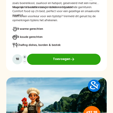
zoals boerenkool, zuurkool en hutspot, geserveerd met een ruime
keuze aan klassieke vleesgerechten en bijpassende garnituren.
Mogelijk te bestellen zonder borden en bestek!
Comfort food op z’n best, perfect voor een gezellige en smaakvolle
maaltijd.
Heeft u een voorkeur voor een tijdstip? Vermeld dit gerust bij de
opmerkingen tijdens het afrekenen.
8 warme gerechten
4 koude gerechten
Chafing dishes, borden & bestek
Toevoegen
€27,25