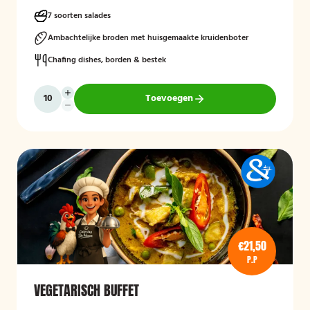
7 soorten salades
Ambachtelijke broden met huisgemaakte kruidenboter
Chafing dishes, borden & bestek
Toevoegen
€21,50
P.P
VEGETARISCH BUFFET