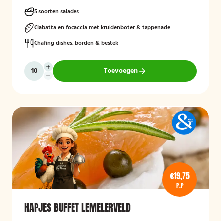
5 soorten salades
Ciabatta en focaccia met kruidenboter & tappenade
Chafing dishes, borden & bestek
Toevoegen
€19,75
P.P
HAPJES BUFFET LEMELERVELD