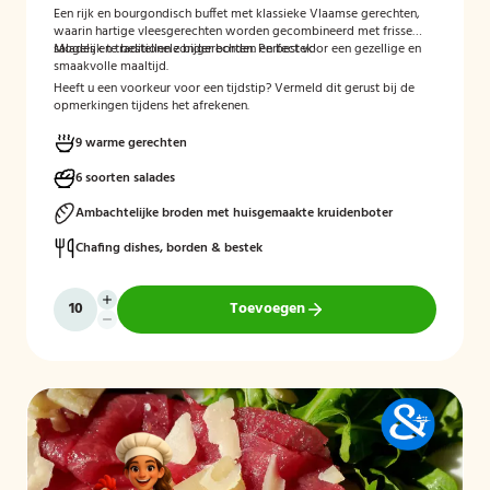
Een rijk en bourgondisch buffet met klassieke Vlaamse gerechten,
waarin hartige vleesgerechten worden gecombineerd met frisse
salades en traditionele bijgerechten. Perfect voor een gezellige en
Mogelijk te bestellen zonder borden en bestek!
smaakvolle maaltijd.
Heeft u een voorkeur voor een tijdstip? Vermeld dit gerust bij de
opmerkingen tijdens het afrekenen.
9 warme gerechten
6 soorten salades
Ambachtelijke broden met huisgemaakte kruidenboter
Chafing dishes, borden & bestek
Toevoegen