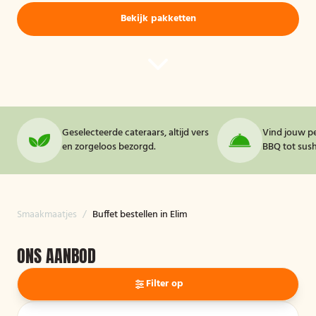
Bekijk pakketten
Geselecteerde cateraars, altijd vers
Vind jouw pe
en zorgeloos bezorgd.
BBQ tot sushi
Smaakmaatjes
/
Buffet bestellen in Elim
ONS AANBOD
Filter op