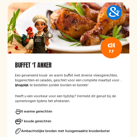
€24
P.P
BUFFET 'T ANKER
Een gevarieerd koud- en warm buffet met diverse vleesgerechten,
bijgerechten en salades, geschikt voor een complete maaltijd voor
groepen.
Mogelijk te bestellen zonder borden en bestek!
Heeft u een voorkeur voor een tijdstip? Vermeld dit gerust bij de
opmerkingen tijdens het afrekenen.
6 warme gerechten
7 koude gerechten
Ambachtelijke broden met huisgemaakte kruidenboter