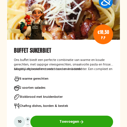
€18,50
P.P
BUFFET SUKERBIET
Ons buffet biedt een perfecte combinatie van warme en koude
gerechten, met sappige vleesgerechten, smaakvolle pasta en frisse
salades, afgerond met vers brood en kruidenboter. Een compleet en
Mogelijk te bestellen zonder borden en bestek!
smaakvol buffet voor iedereen.
6 warme gerechten
2 soorten salades
Stokbrood met kruidenboter
Chafing dishes, borden & bestek
Toevoegen