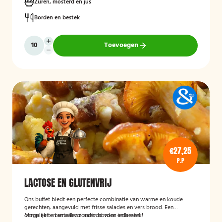
Zuren, mosterd en jus
Borden en bestek
Toevoegen
€27,25
P.P
LACTOSE EN GLUTENVRIJ
Ons buffet biedt een perfecte combinatie van warme en koude
gerechten, aangevuld met frisse salades en vers brood. Een
compleet en smaakvol aanbod voor iedereen.
Mogelijk te bestellen zonder borden en bestek!