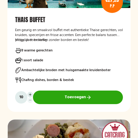
P.P
THAIS BUFFET
Een geurig en smaakvol buffet met authentieke Thaise gerechten, vol
kruiden, specerijen en frisse accenten. Een perfecte balans tussen
pittig, zoet en hartig.
Mogelijk te bestellen zonder borden en bestek!
8 warme gerechten
1 soort salade
Ambachtelijke broden met huisgemaakte kruidenboter
Chafing dishes, borden & bestek
Toevoegen