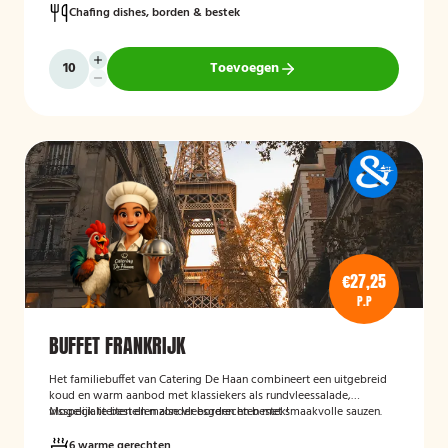
Chafing dishes, borden & bestek
Toevoegen
€27,25
P.P
BUFFET FRANKRIJK
Het familiebuffet van Catering De Haan combineert een uitgebreid
koud en warm aanbod met klassiekers als rundvleessalade,
visspecialiteiten en malse vleesgerechten met smaakvolle sauzen.
Mogelijk te bestellen zonder borden en bestek!
Perfect aangevuld met warme bijgerechten en een optioneel dessert
zoals crème brûlée met vanille-ijs.
6 warme gerechten