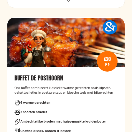
€20
P.P
BUFFET DE POSTHOORN
Ons buffet combineert klassieke warme gerechten zoals kipsaté,
gehaktballetjes in zoetzure saus en kipschnitzels met bijgerechten
als gebakken aardappelen, rijst en seizoensgroenten. Afgerond met
frisse rauwkost, gemengde salades en vers brood met kruidenboter
6 warme gerechten
voor een compleet en smaakvol geheel.
2 soorten salades
Mogelijk te bestellen zonder borden en bestek!
Ambachtelijke broden met huisgemaakte kruidenboter
Chafing dishes, borden & bestek