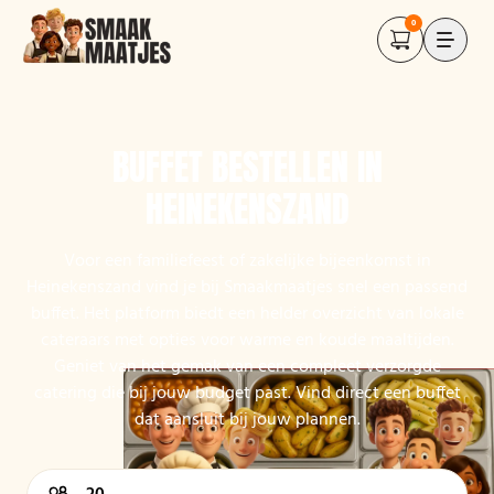
0
BUFFET BESTELLEN IN
HEINEKENSZAND
Voor een familiefeest of zakelijke bijeenkomst in
Heinekenszand vind je bij Smaakmaatjes snel een passend
buffet. Het platform biedt een helder overzicht van lokale
cateraars met opties voor warme en koude maaltijden.
Geniet van het gemak van een compleet verzorgde
catering die bij jouw budget past. Vind direct een buffet
dat aansluit bij jouw plannen.