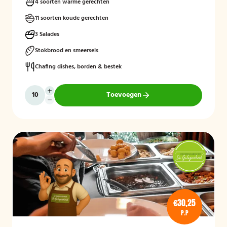
4 soorten warme gerechten
11 soorten koude gerechten
3 Salades
Stokbrood en smeersels
Chafing dishes, borden & bestek
Toevoegen
€30,25
P.P