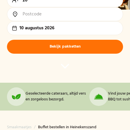
10 augustus 2026
Bekijk pakketten
Geselecteerde cateraars, altijd vers
Vind jouw pe
en zorgeloos bezorgd.
BBQ tot sushi
Smaakmaatjes
/
Buffet bestellen in Heinekenszand