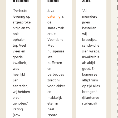
ATERING
ERING
S.NL
"Perfecte
Java
"Al
levering op
catering
is
meerdere
afgesproke
dé
jaren
n tijd en zo
smaakmak
bestellen
ook
er uit
wij
ophalen,
Veendam.
broodjes,
top Veel
Met
sandwiche
vlees en
huisgemaa
s en wraps.
goede
kte
Kwaliteit is
kwaliteit,
buffetten
als altijd
was
en
goed. En
heerlijk!
barbecues
komen ze
Een
zorgt hij
altijd ruim
aanrader,
voor lekker
op tijd alles
wij hebben
en
brengen."
ervan
makkelijk
(Klantenve
genoten."
eten in
rtellen.nl)
Rating
heel
(1252
Noord-