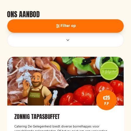
ONS AANBOD
Filter op
€25
P.P
ZONNIG TAPASBUFFET
Catering De Gelegenheid biedt diverse borrelhapjes voor