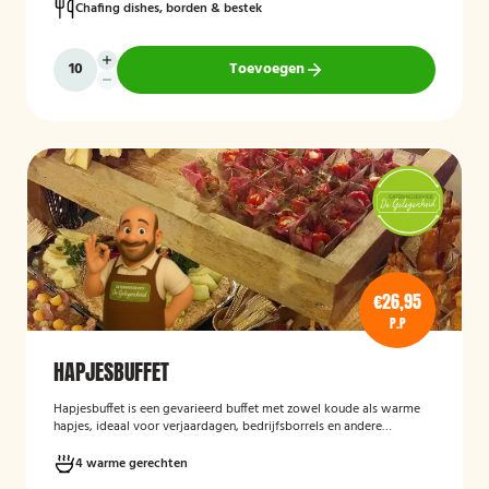
Chafing dishes, borden & bestek
Toevoegen
€26,95
P.P
HAPJESBUFFET
Hapjesbuffet
is een gevarieerd buffet met zowel koude als warme
hapjes, ideaal voor verjaardagen, bedrijfsborrels en andere
feestelijke gelegenheden. Het buffet biedt een informele en
smaakvolle manier om gasten te laten genieten van verschillende
4 warme gerechten
kleine gerechten, zonder een traditioneel diner te serveren.