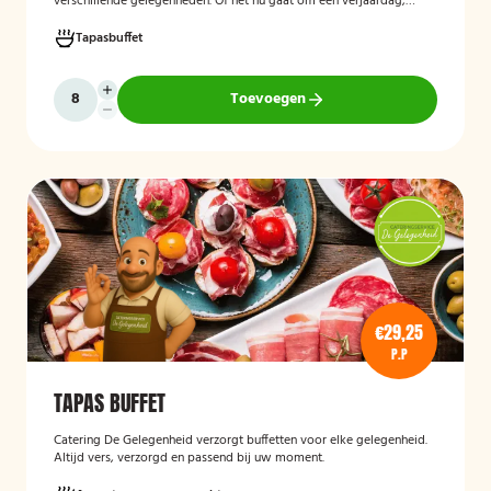
verschillende gelegenheden. Of het nu gaat om een verjaardag,
receptie of andere bijeenkomst, wij verzorgen passende hapjes.
Hieronder ziet u een selectie uit ons aanbod. Het zonnig tapasbuffet
Tapasbuffet
is te bestellen vanaf 10 personen..
Toevoegen
€29,25
P.P
TAPAS BUFFET
Catering De Gelegenheid verzorgt buffetten voor elke gelegenheid.
Altijd vers, verzorgd en passend bij uw moment.