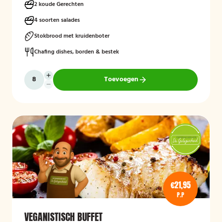
2 koude Gerechten
4 soorten salades
Stokbrood met kruidenboter
Chafing dishes, borden & bestek
Toevoegen
€21,95
P.P
VEGANISTISCH BUFFET