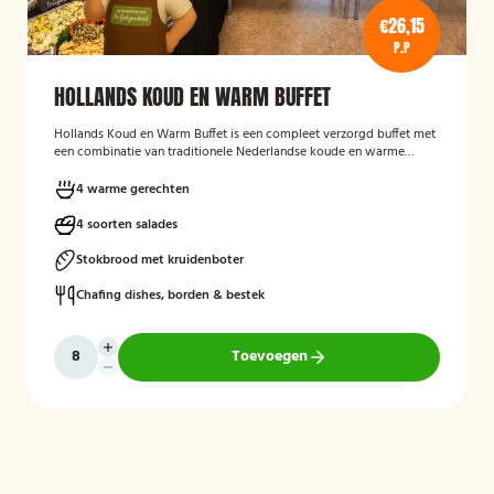
€26,15
P.P
HOLLANDS KOUD EN WARM BUFFET
Hollands Koud en Warm Buffet
is een compleet verzorgd buffet met
een combinatie van traditionele Nederlandse koude en warme
gerechten. Het buffet is geschikt voor feesten, verjaardagen,
bedrijfsbijeenkomsten en andere gelegenheden, en biedt een
4 warme gerechten
gevarieerde keuze aan salades, warme vleesgerechten en
bijgerechten, zodat er voor iedere gast iets lekkers bij zit. Het buffet
4 soorten salades
wordt verzorgd geleverd en is bedoeld om gasten op een
toegankelijke en smakelijke manier te laten genieten van een typisch
Stokbrood met kruidenboter
Hollands buffetconcept.
Chafing dishes, borden & bestek
Toevoegen