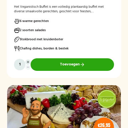
Het
Veganistisch Buffet
is een volledig plantaardig buffet met
diverse smaakvolle gerechten, geschikt voor feesten,
bedrijfsbijeenkomsten en andere gelegenheden. Het buffet biedt een
gevarieerde keuze zonder dierlijke producten en sluit aan bij gasten
6 warme gerechten
die bewust of veganistisch eten.
2 soorten salades
Stokbrood met kruidenboter
Chafing dishes, borden & bestek
Toevoegen
€26,95