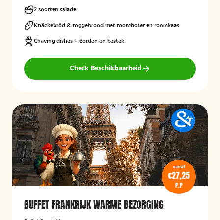
2 soorten salade
Knäckebröd & roggebrood met roomboter en roomkaas
Chaving dishes + Borden en bestek
Check Beschikbaarheid
vanaf
€27,25
P.P
BUFFET FRANKRIJK WARME BEZORGING