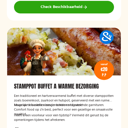
Check Beschikbaarheid
vanaf
€20
P.P
STAMPPOT BUFFET A WARME BEZORGING
Een traditioneel en hartverwarmend buffet met diverse stamppotten
zoals boerenkool, zuurkool en hutspot, geserveerd met een ruime
keuze aan klassieke vleesgerechten en bijpassende garnituren.
Mogelijk te bestellen zonder borden en bestek!
Comfort food op z’n best, perfect voor een gezellige en smaakvolle
maaltijd.
Heeft u een voorkeur voor een tijdstip? Vermeld dit gerust bij de
opmerkingen tijdens het afrekenen.