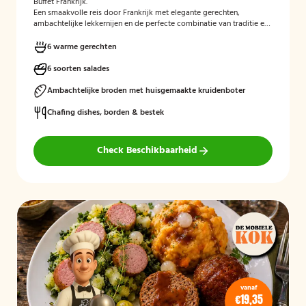
Buffet Frankrijk.
Een smaakvolle reis door Frankrijk met elegante gerechten,
ambachtelijke lekkernijen en de perfecte combinatie van traditie en
verfijning.
Perfect aangevuld met warme bijgerechten en een
optioneel dessert zoals crème brûlée met vanille-ijs.
Mogelijk te
6 warme gerechten
bestellen zonder borden en bestek!Heeft u een voorkeur voor een
tijdstip? Vermeld dit gerust bij de opmerkingen tijdens het
6 soorten salades
afrekenen.
Ambachtelijke broden met huisgemaakte kruidenboter
Chafing dishes, borden & bestek
Check Beschikbaarheid
vanaf
€19,35