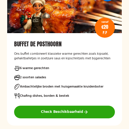
vanaf
€20
P.P
BUFFET DE POSTHOORN
Ons buffet combineert klassieke warme gerechten zoals kipsaté,
gehaktballetjes in zoetzure saus en kipschnitzels met bijgerechten
als gebakken aardappelen, rijst en seizoensgroenten. Afgerond met
frisse rauwkost, gemengde salades en vers brood met kruidenboter
6 warme gerechten
voor een compleet en smaakvol geheel.
2 soorten salades
Mogelijk te bestellen zonder borden en bestek!
Ambachtelijke broden met huisgemaakte kruidenboter
Chafing dishes, borden & bestek
Check Beschikbaarheid