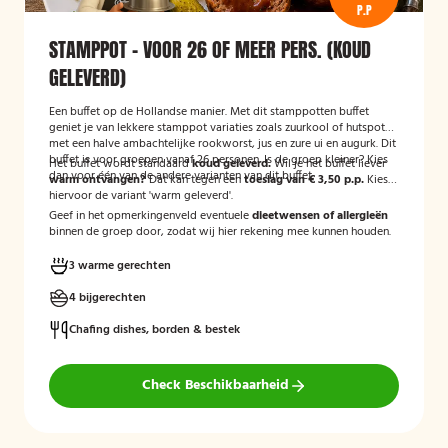
P.P
STAMPPOT - VOOR 26 OF MEER PERS. (KOUD
GELEVERD)
Een buffet op de Hollandse manier. Met dit stamppotten buffet
geniet je van lekkere stamppot variaties zoals zuurkool of hutspot
met een halve ambachtelijke rookworst, jus en zure ui en augurk. Dit
buffet is voor groepen vanaf 26 personen. Is de groep kleiner? Kies
Het buffet wordt standaard
koud geleverd.
Wil je het buffet liever
dan voor één van de andere varianten van dit buffet.
warm ontvangen?
Dat kan tegen een
toeslag van € 3,50 p.p.
Kies
hiervoor de variant 'warm geleverd'.
Geef in het opmerkingenveld eventuele
dieetwensen of allergieën
binnen de groep door, zodat wij hier rekening mee kunnen houden.
3 warme gerechten
4 bijgerechten
Chafing dishes, borden & bestek
Check Beschikbaarheid