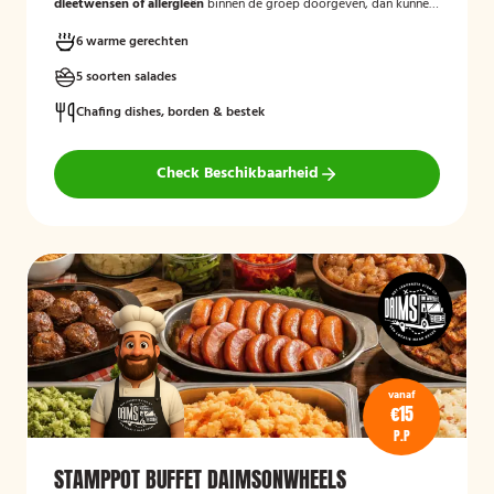
dieetwensen of allergieën
binnen de groep doorgeven, dan kunnen
wij hier rekening mee houden.
6 warme gerechten
5 soorten salades
Chafing dishes, borden & bestek
Check Beschikbaarheid
vanaf
€15
P.P
STAMPPOT BUFFET DAIMSONWHEELS