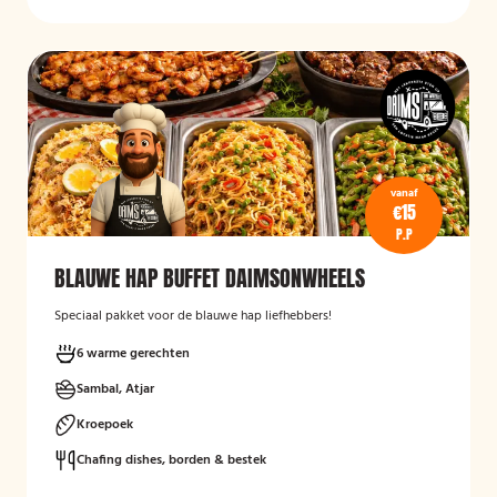
vanaf
€15
P.P
BLAUWE HAP BUFFET DAIMSONWHEELS
Speciaal pakket voor de blauwe hap liefhebbers!
6 warme gerechten
Sambal, Atjar
Kroepoek
Chafing dishes, borden & bestek