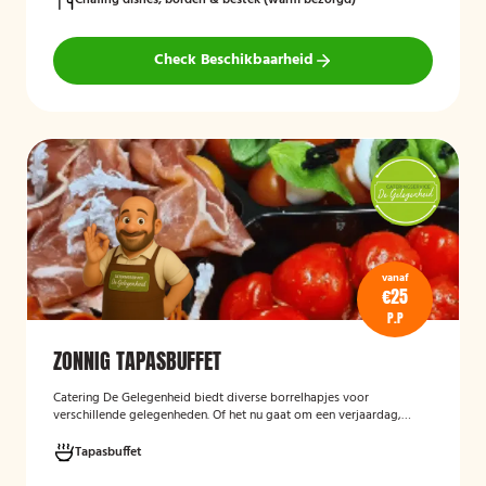
Chafing dishes, borden & bestek (warm bezorgd)
Check Beschikbaarheid
vanaf
€25
P.P
ZONNIG TAPASBUFFET
Catering De Gelegenheid biedt diverse borrelhapjes voor
verschillende gelegenheden. Of het nu gaat om een verjaardag,
receptie of andere bijeenkomst, wij verzorgen passende hapjes.
Hieronder ziet u een selectie uit ons aanbod. Het zonnig tapasbuffet
Tapasbuffet
is te bestellen vanaf 10 personen..