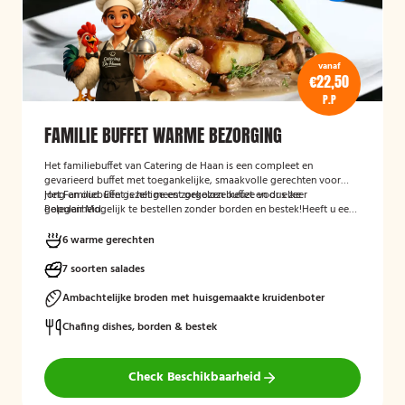
vanaf
€22,50
P.P
FAMILIE BUFFET WARME BEZORGING
Het familiebuffet van Catering de Haan is een compleet en
gevarieerd buffet met toegankelijke, smaakvolle gerechten voor
jong en oud. Een gezellige en zorgeloze keuze voor elke
Het Familiebuffet is het meest gekozen buffet en dus zeer
gelegenheid.
Populair.
Mogelijk te bestellen zonder borden en bestek!Heeft u een
voorkeur voor een tijdstip? Vermeld dit gerust bij de opmerkingen
tijdens het afrekenen.
heeft u nog vragen over bijvoorbeeld
6 warme gerechten
dieetwensen neem dan gerust contact op.
7 soorten salades
Ambachtelijke broden met huisgemaakte kruidenboter
Chafing dishes, borden & bestek
Check Beschikbaarheid