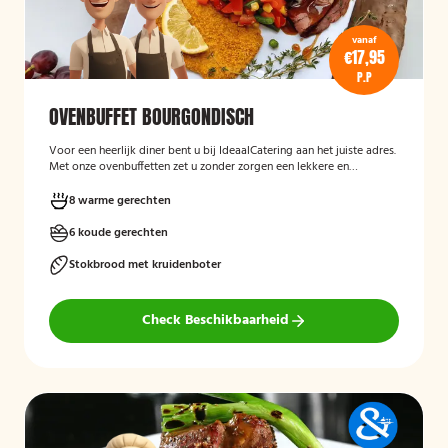
vanaf
€17,95
P.P
OVENBUFFET BOURGONDISCH
Voor een heerlijk diner bent u bij IdeaalCatering aan het juiste adres.
Met onze ovenbuffetten zet u zonder zorgen een lekkere en
gevarieerde maaltijd op tafel. Voor een diner van 5 tot twaalf
personen is een ovenbuffet Ideaal!
8 warme gerechten
6 koude gerechten
Stokbrood met kruidenboter
Check Beschikbaarheid