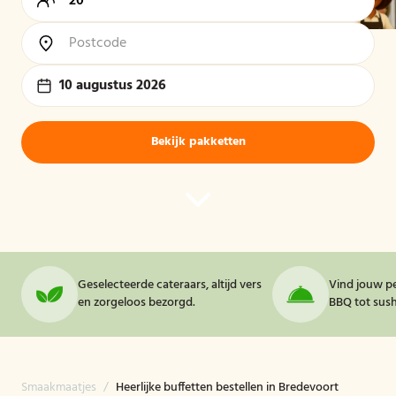
10 augustus 2026
Bekijk pakketten
Geselecteerde cateraars, altijd vers
Vind jouw pe
en zorgeloos bezorgd.
BBQ tot sushi
Smaakmaatjes
/
Heerlijke buffetten bestellen in Bredevoort