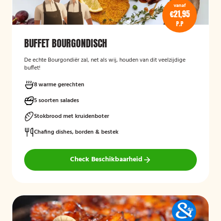
vanaf
€21,95
P.P
BUFFET BOURGONDISCH
De echte Bourgondiër zal, net als wij, houden van dit veelzijdige
buffet!
8 warme gerechten
5 soorten salades
Stokbrood met kruidenboter
Chafing dishes, borden & bestek
Check Beschikbaarheid