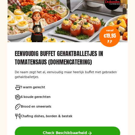
vanaf
€19,95
P.P
EENVOUDIG BUFFET GEHAKTBALLETJES IN
TOMATENSAUS (DOHMENCATERING)
De naam zegt het al, eenvoudig maar heerlijk buffet met gebraden
gehaktballetjes.
1 warm gerecht
6 koude gerechten
Brood en smeersels
Chafing dishes, borden & bestek
Check Beschikbaarheid