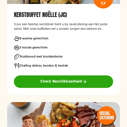
P.P
KERSTBUFFET NOËLLE (JC)
Voor een heerlijk kerstdiner bent u bij JavaCatering aan het juiste
adres. Met onze buffetten zet u zonder zorgen een lekkere en
gevarieerde maaltijd op tafel. *Alle buffetten voor tweede kerstdag
(26 december), komen wij op 26 december gekoeld bij u bezorgen.
8 warme gerechten
5 koude gerechten
Stokbrood met kruidenboter
Chafing dishes, borden & bestek
Check Beschikbaarheid