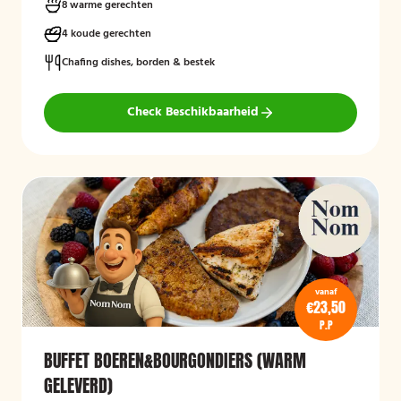
8 warme gerechten
4 koude gerechten
Chafing dishes, borden & bestek
Check Beschikbaarheid
vanaf
€23,50
P.P
BUFFET BOEREN&BOURGONDIERS (WARM
GELEVERD)