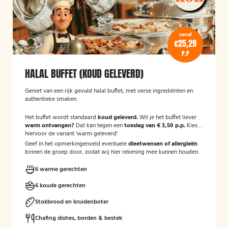
vanaf
€25,29
P.P
HALAL BUFFET (KOUD GELEVERD)
Geniet van een rijk gevuld halal buffet, met verse ingrediënten en
authentieke smaken.
Het buffet wordt standaard
koud geleverd.
Wil je het buffet liever
warm ontvangen?
Dat kan tegen een
toeslag van € 3,50 p.p.
Kies
hiervoor de variant 'warm geleverd'.
Geef in het opmerkingenveld eventuele
dieetwensen of allergieën
binnen de groep door, zodat wij hier rekening mee kunnen houden.
6 warme gerechten
6 koude gerechten
Stokbrood en kruidenboter
Chafing dishes, borden & bestek