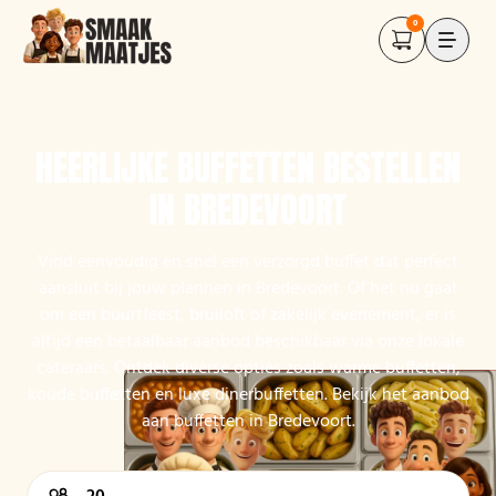
0
HEERLIJKE BUFFETTEN BESTELLEN
IN BREDEVOORT
Vind eenvoudig en snel een verzorgd buffet dat perfect
aansluit bij jouw plannen in Bredevoort. Of het nu gaat
om een buurtfeest, bruiloft of zakelijk evenement, er is
altijd een betaalbaar aanbod beschikbaar via onze lokale
cateraars. Ontdek diverse opties zoals warme buffetten,
koude buffetten en luxe dinerbuffetten. Bekijk het aanbod
aan buffetten in Bredevoort.