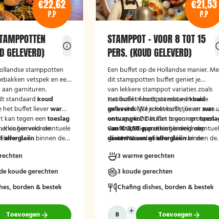
€22,62
€21,53
P.P
P.P
STAMPPOTTEN
STAMPPOT - VOOR 8 TOT 15
D GELEVERD)
PERS. (KOUD GELEVERD)
ollandse stamppotten
Een buffet op de Hollandse manier. Me
gebakken vetspek en een
dit stamppotten buffet geniet je
g aan garnituren.
van lekkere stamppot variaties zoals
dt standaard
koud
zuurkool of hutspot met een halve
Het buffet wordt standaard
koud
e het buffet liever
warm
ambachtelijke rookworst, jus en zure u
geleverd.
Wil je het buffet liever
war
t kan tegen een
toeslag
en augurk. Dit buffet is voor groepen
ontvangen?
Dat kan tegen een
toesla
.
merkingenveld eventuele
Kies hiervoor de
van 8 tot 15 personen. Is de groep
van € 3,50 p.p.
Geef in het opmerkingenveld eventue
Kies hiervoor de
eleverd'.
 allergieën
binnen de
groter? Kies dan voor één van de
variant 'warm geleverd'.
dieetwensen of allergieën
binnen de
at wij hier rekening
andere varianten van dit buffet.
groep door, zodat wij hier rekening
rechten
3 warme gerechten
uden.
mee kunnen houden.
nde koude gerechten
3 koude gerechten
hes, borden & bestek
Chafing dishes, borden & bestek
Toevoegen
Toevoegen