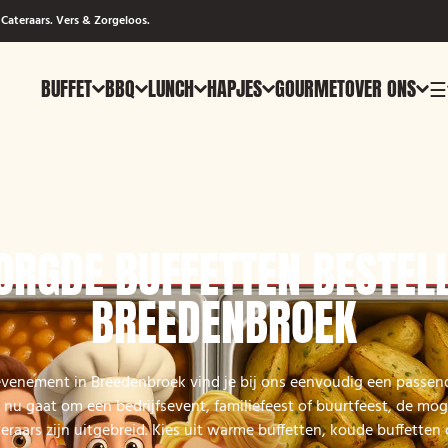
Cateraars. Vers & Zorgeloos.
BUFFET
BBQ
LUNCH
HAPJES
GOURMET
OVER ONS
☰
ORGDE BUFFETTEN BESTELL
BREEDENBROEK
evenement in Breedenbroek vind je bij ons eenvoudig een passen
t nu gaat om een bedrijfsevent, familiefeest of buurtfeest, de mog
eraars zijn uitgebreid. Kies uit warme buffetten, koude buffetten 