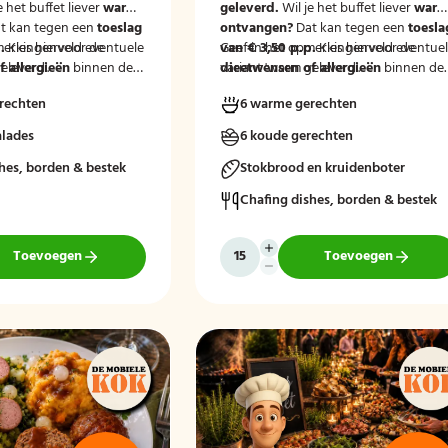
e het buffet liever
warm
geleverd.
Wil je het buffet liever
war
t kan tegen een
toeslag
ontvangen?
Dat kan tegen een
toesla
.
merkingenveld eventuele
Kies hiervoor de
van € 3,50 p.p.
Geef in het opmerkingenveld eventue
Kies hiervoor de
eleverd'.
 allergieën
binnen de
variant 'warm geleverd'.
dieetwensen of allergieën
binnen de
at wij hier rekening
groep door, zodat wij hier rekening
rechten
6 warme gerechten
uden.
mee kunnen houden.
alades
6 koude gerechten
hes, borden & bestek
Stokbrood en kruidenboter
Chafing dishes, borden & bestek
Toevoegen
Toevoegen