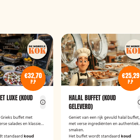
€32,70
€25,29
P.P
P.P
ET LUXE (KOUD
HALAL BUFFET (KOUD
GELEVERD)
e Grieks buffet met
Geniet van een rijk gevuld halal buffet
erse salades en klassieke
met verse ingrediënten en authentiek
smaken.
dt standaard
koud
Het buffet wordt standaard
koud