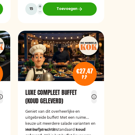
Toevoegen
€27,47
P.P
LUXE COMPLEET BUFFET
(KOUD GELEVERD)
Geniet van dit overheerlijke en
uitgebreide buffet! Met een ruime
keuze uit meerdere salade varianten en
warme gerechten.
Het buffet wordt standaard
koud