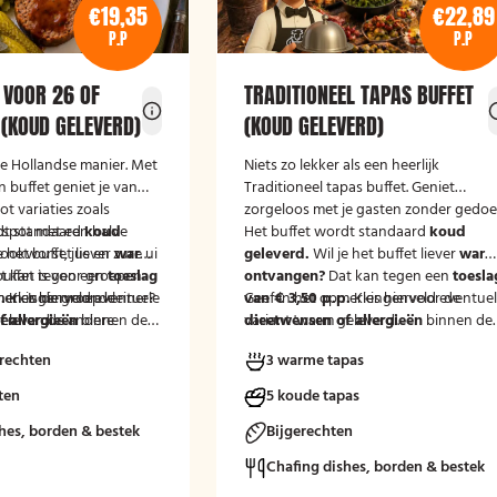
€19,35
€22,89
P.P
P.P
 VOOR 26 OF
TRADITIONEEL TAPAS BUFFET
 (KOUD GELEVERD)
(KOUD GELEVERD)
de Hollandse manier. Met
Niets zo lekker als een heerlijk
 buffet geniet je van
Traditioneel tapas buffet. Geniet
t variaties zoals
zorgeloos met je gasten zonder gedoe
tspot met een halve
dt standaard
koud
Het buffet wordt standaard
koud
ookworst, jus en zure ui
e het buffet liever
warm
geleverd.
Wil je het buffet liever
war
buffet is voor groepen
t kan tegen een
toeslag
ontvangen?
Dat kan tegen een
toesla
en. Is de groep kleiner?
.
merkingenveld eventuele
Kies hiervoor de
van € 3,50 p.p.
Geef in het opmerkingenveld eventue
Kies hiervoor de
één van de andere
eleverd'.
 allergieën
binnen de
variant 'warm geleverd'.
dieetwensen of allergieën
binnen de
t buffet.
at wij hier rekening
groep door, zodat wij hier rekening
rechten
3 warme tapas
uden.
mee kunnen houden.
ten
5 koude tapas
hes, borden & bestek
Bijgerechten
Chafing dishes, borden & bestek