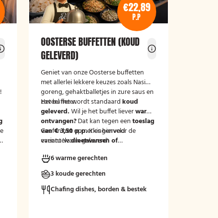
€22,89
P.P
OOSTERSE BUFFETTEN (KOUD
GELEVERD)
Geniet van onze Oosterse buffetten
met allerlei lekkere keuzes zoals Nasi
!
goreng, gehaktballetjes in zure saus en
zoveel meer.
Het buffet wordt standaard
koud
m
geleverd.
Wil je het buffet liever
warm
g
ontvangen?
Dat kan tegen een
toeslag
le
van € 3,50 p.p.
Geef in het opmerkingenveld
Kies hiervoor de
variant 'warm geleverd'.
eventuele
dieetwensen of
allergieën
binnen de groep door, zodat
6 warme gerechten
wij hier rekening mee kunnen houden.
3 koude gerechten
Chafing dishes, borden & bestek