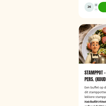
STAMPPOT -
PERS. (KOUD
Een buffet op 
dit stamppotten
lekkere stamppo
zuurkool of hu
Het buffet wor