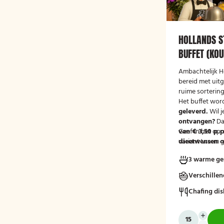
HOLLANDS 
BUFFET (KOU
Ambachtelijk H
bereid met uit
ruime sorterin
Het buffet wor
geleverd.
Wil j
ontvangen?
Da
van € 3,50 p.p
Geef in het op
variant 'warm g
dieetwensen of
groep door, zod
3 warme ge
mee kunnen ho
Verschille
Chafing dis