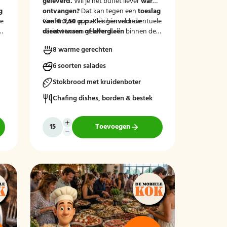
m
geleverd.
Wil je het buffet liever
warm
g
ontvangen?
Dat kan tegen een
toeslag
le
van € 3,50 p.p.
Geef in het opmerkingenveld eventuele
Kies hiervoor de
variant 'warm geleverd'.
dieetwensen of allergieën
binnen de
groep door, zodat wij hier rekening
8 warme gerechten
mee kunnen houden.
6 soorten salades
Stokbrood met kruidenboter
Chafing dishes, borden & bestek
Toevoegen