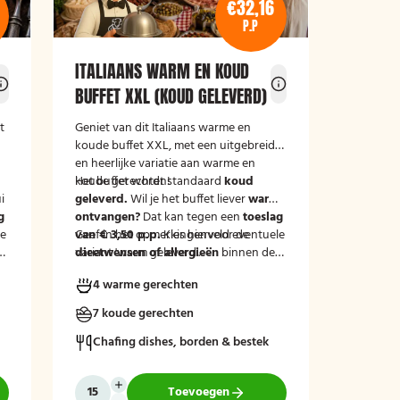
€32,16
P.P
ITALIAANS WARM EN KOUD
BUFFET XXL (KOUD GELEVERD)
t
Geniet van dit Italiaans warme en
koude buffet XXL, met een uitgebreide
en heerlijke variatie aan warme en
koude gerechten!
Het buffet wordt standaard
koud
i
m
geleverd.
Wil je het buffet liever
warm
g
ontvangen?
Dat kan tegen een
toeslag
le
van € 3,50 p.p.
Geef in het opmerkingenveld eventuele
Kies hiervoor de
variant 'warm geleverd'.
dieetwensen of allergieën
binnen de
groep door, zodat wij hier rekening
4 warme gerechten
mee kunnen houden.
7 koude gerechten
Chafing dishes, borden & bestek
Toevoegen