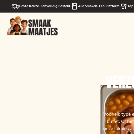
Grote Keuze. Eenvoudig Besteld.
Alle Smaken. Eén Platform.
Top 
VERZ
Voor elk type 
buffet. Of he
onze lokale cat