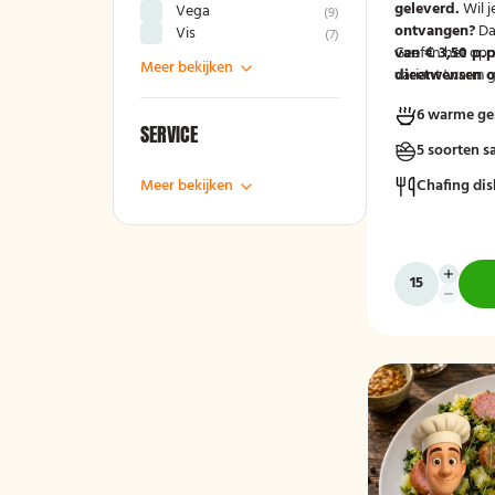
geleverd.
Wil j
Vega
(
9
)
ontvangen?
Da
Vis
(
7
)
van € 3,50 p.p
Geef in het op
Meer bekijken
variant 'warm g
dieetwensen of
groep door, zod
6 warme ge
mee kunnen ho
SERVICE
5 soorten s
Meer bekijken
Chafing dis