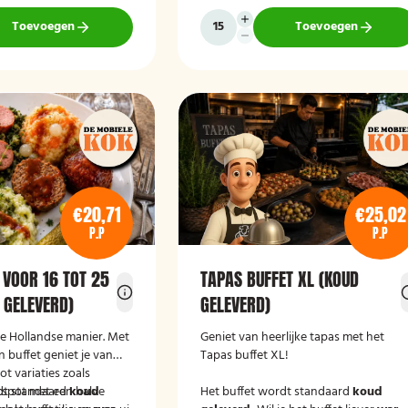
Toevoegen
Toevoegen
€20,71
€25,02
P.P
P.P
 VOOR 16 TOT 25
TAPAS BUFFET XL (KOUD
 GELEVERD)
GELEVERD)
de Hollandse manier. Met
Geniet van heerlijke tapas met het
 buffet geniet je van
Tapas buffet XL!
t variaties zoals
tspot met een halve
dt standaard
koud
Het buffet wordt standaard
koud