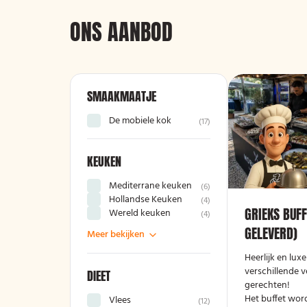
ONS AANBOD
SMAAKMAATJE
De mobiele kok
(
17
)
KEUKEN
Mediterrane keuken
(
6
)
Hollandse Keuken
(
4
)
GRIEKS BUFF
Wereld keuken
(
4
)
GELEVERD)
Meer bekijken
Heerlijk en lux
verschillende v
DIEET
gerechten!
Het buffet wor
Vlees
(
12
)