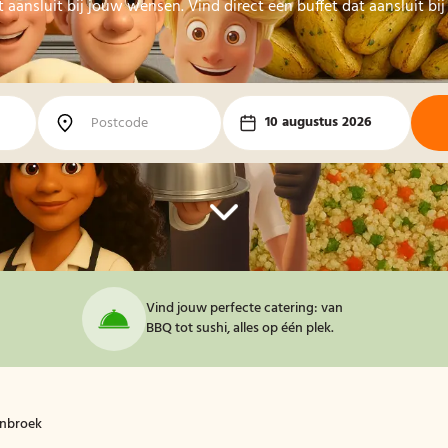
t aansluit bij jouw wensen. Vind direct een buffet dat aansluit bi
10 augustus 2026
Vind jouw perfecte catering: van
BBQ tot sushi, alles op één plek.
enbroek