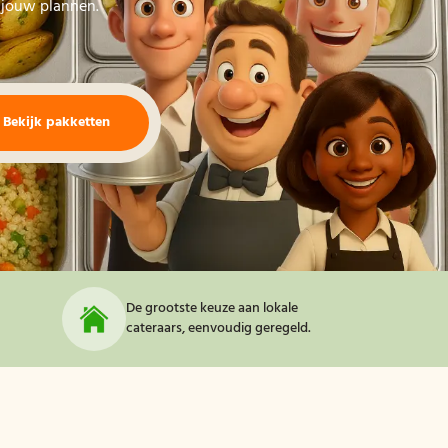
j jouw plannen.
Bekijk pakketten
De grootste keuze aan lokale
cateraars, eenvoudig geregeld.