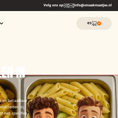
Volg ons op
info@smaakmaatjes.nl
€0
0
EN IN
d en betaalbaar
elijkheden bij
of een specifiek