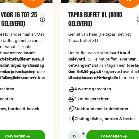
 VOOR 16 TOT 25
TAPAS BUFFET XL (KOUD
 GELEVERD)
GELEVERD)
de Hollandse manier. Met
Geniet van heerlijke tapas met het
 buffet geniet je van
Tapas buffet XL!
t variaties zoals
tspot met een halve
dt standaard
koud
Het buffet wordt standaard
koud
ookworst, jus en zure ui
e het buffet liever
warm
geleverd.
Wil je het buffet liever
war
buffet is voor groepen
t kan tegen een
toeslag
ontvangen?
Dat kan tegen een
toesla
ersonen. Is de groep
.
merkingenveld eventuele
Kies hiervoor de
van € 3,50 p.p.
Geef in het opmerkingenveld eventue
Kies hiervoor de
er? Kies dan voor één van
eleverd'.
 allergieën
binnen de
variant 'warm geleverd'.
dieetwensen of allergieën
binnen de
nten van dit buffet.
at wij hier rekening
groep door, zodat wij hier rekening
rechten
4 warme gerechten
uden.
mee kunnen houden.
rechten
3 koude gerechten
hes, borden & bestek
Stokbrood met kruidenboter
Chafing dishes, borden & bestek
Toevoegen
Toevoegen