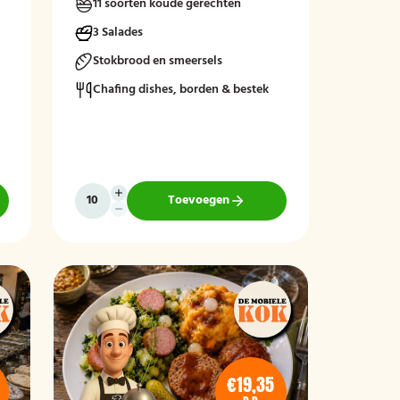
11 soorten koude gerechten
t
3 Salades
Stokbrood en smeersels
Chafing dishes, borden & bestek
Toevoegen
€19,35