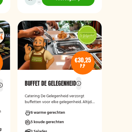
€30,25
P.P
BUFFET DE GELEGENHEID
Catering De Gelegenheid verzorgt
buffetten voor elke gelegenheid. Altijd
vers, verzorgd en passend bij uw
n
6 warme gerechten
moment.
5 koude gerechten
m
g
3 Salades