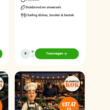
Stokbrood en smeersels
at
Chafing dishes, borden & bestek
.
Toevoegen
€27,47
P.P