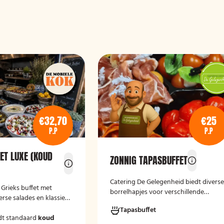
€32,70
€25
P.P
P.P
ET LUXE (KOUD
ZONNIG TAPASBUFFET
Catering De Gelegenheid biedt divers
e Grieks buffet met
borrelhapjes voor verschillende
erse salades en klassieke
gelegenheden. Of het nu gaat om een
Tapasbuffet
verjaardag, receptie of andere
dt standaard
koud
bijeenkomst, wij verzorgen passende