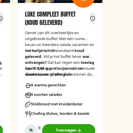
LUXE COMPLEET BUFFET
(KOUD GELEVERD)
Geniet van dit overheerlijke en
uitgebreide buffet! Met een ruime
keuze uit meerdere salade varianten en
warme gerechten.
Het buffet wordt standaard
koud
m
geleverd.
Wil je het buffet liever
warm
g
ontvangen?
Dat kan tegen een
toeslag
le
van € 3,50 p.p.
Geef in het opmerkingenveld eventuele
Kies hiervoor de
variant 'warm geleverd'.
dieetwensen of allergieën
binnen de
groep door, zodat wij hier rekening
8 warme gerechten
mee kunnen houden.
6 soorten salades
Stokbrood met kruidenboter
Chafing dishes, borden & bestek
Toevoegen