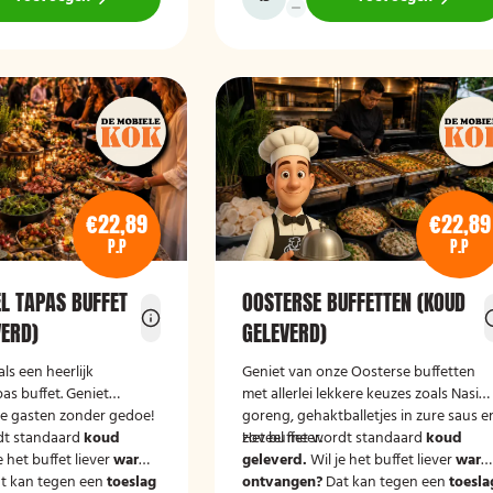
€22,89
€22,89
P.P
P.P
EL TAPAS BUFFET
OOSTERSE BUFFETTEN (KOUD
VERD)
GELEVERD)
als een heerlijk
Geniet van onze Oosterse buffetten
pas buffet. Geniet
met allerlei lekkere keuzes zoals Nasi
je gasten zonder gedoe!
goreng, gehaktballetjes in zure saus e
dt standaard
koud
zoveel meer.
Het buffet wordt standaard
koud
e het buffet liever
warm
geleverd.
Wil je het buffet liever
war
t kan tegen een
toeslag
ontvangen?
Dat kan tegen een
toesla