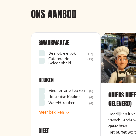
ONS AANBOD
SMAAKMAATJE
De mobiele kok
(
17
)
Catering de
(
10
)
Gelegenheid
KEUKEN
Mediterrane keuken
(
6
)
GRIEKS BUFF
Hollandse Keuken
(
4
)
GELEVERD)
Wereld keuken
(
4
)
Meer bekijken
Heerlijk en lux
verschillende v
gerechten!
DIEET
Het buffet wor