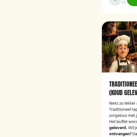
TRADITIONE
(KOUD GELE
Niets zo lekker 
Traditioneel ta
zorgeloos met 
Het buffet wor
geleverd.
Wil j
ontvangen?
Da