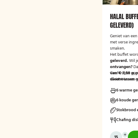
HALAL BUFF
GELEVERD)
Geniet van een 
met verse ingr
smaken.
Het buffet wor
geleverd.
Wil j
ontvangen?
Da
van € 3,50 p.p
Geef in het op
variant 'warm g
dieetwensen of
groep door, zod
6 warme ge
mee kunnen ho
6 koude ge
Stokbrood 
Chafing dis