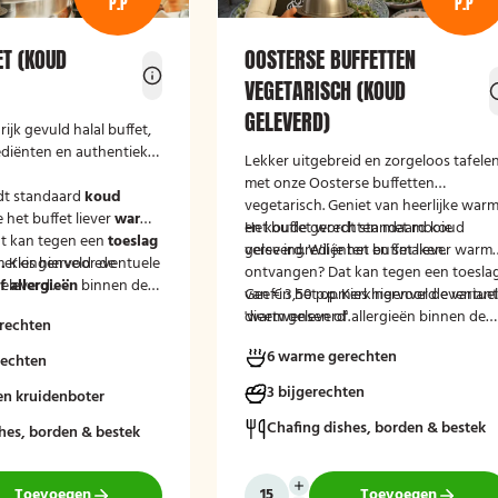
P.P
P.P
ET (KOUD
OOSTERSE BUFFETTEN
VEGETARISCH (KOUD
GELEVERD)
rijk gevuld halal buffet,
ediënten en authentieke
Lekker uitgebreid en zorgeloos tafele
met onze Oosterse buffetten
dt standaard
koud
vegetarisch. Geniet van heerlijke war
e het buffet liever
warm
en koude gerechten met mooie
Het buffet wordt standaard koud
t kan tegen een
toeslag
verse ingrediënten en smaken.
geleverd. Wil je het buffet liever warm
.
merkingenveld eventuele
Kies hiervoor de
ontvangen? Dat kan tegen een toesla
eleverd'.
 allergieën
binnen de
van € 3,50 p.p. Kies hiervoor de varian
Geef in het opmerkingenveld eventue
at wij hier rekening
'warm geleverd'.
dieetwensen of allergieën binnen de
rechten
uden.
groep door, zodat wij hier rekening
6 warme gerechten
rechten
mee kunnen houden.
3 bijgerechten
en kruidenboter
Chafing dishes, borden & bestek
hes, borden & bestek
Toevoegen
Toevoegen