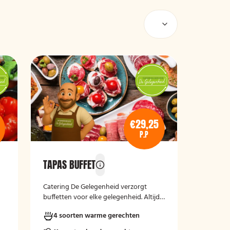
€29,25
P.P
TAPAS BUFFET
e
Catering De Gelegenheid verzorgt
buffetten voor elke gelegenheid. Altijd
vers, verzorgd en passend bij uw
4 soorten warme gerechten
moment.