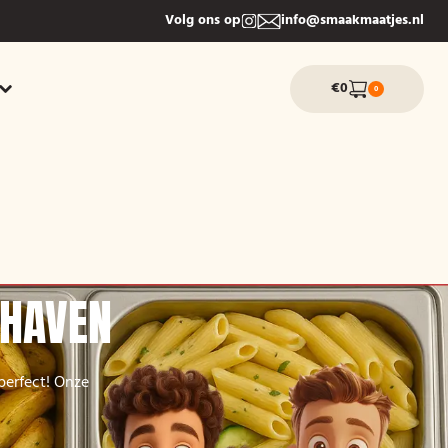
Volg ons op
info@smaakmaatjes.nl
€0
0
SHAVEN
perfect! Onze