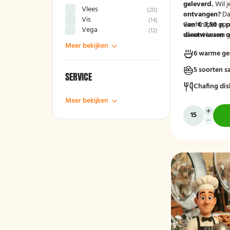
geleverd.
Wil j
Vlees
(
20
)
ontvangen?
Da
Vis
(
14
)
van € 3,50 p.p
Geef in het op
Vega
(
12
)
variant 'warm g
dieetwensen of
groep door, zod
Meer bekijken
6 warme ge
mee kunnen ho
5 soorten s
SERVICE
Chafing dis
Meer bekijken