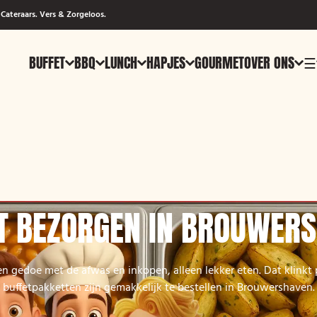
Cateraars. Vers & Zorgeloos.
BUFFET
BBQ
LUNCH
HAPJES
GOURMET
OVER ONS
☰
T BEZORGEN IN BROUWER
en gedoe met de afwas en inkopen, alleen lekker eten. Dat klinkt 
buffetpakketten zijn gemakkelijk te bestellen in Brouwershaven.