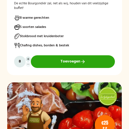
De echte Bourgondiër zal, net als wij, houden van dit veelzijdige
buffet!
8 warme gerechten
5 soorten salades
Stokbrood met kruidenboter
Chafing dishes, borden & bestek
Toevoegen
€25
P.P