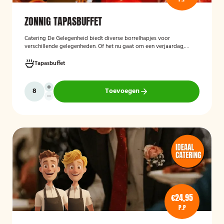
ZONNIG TAPASBUFFET
Catering De Gelegenheid biedt diverse borrelhapjes voor
verschillende gelegenheden. Of het nu gaat om een verjaardag,
receptie of andere bijeenkomst, wij verzorgen passende hapjes.
Hieronder ziet u een selectie uit ons aanbod. Het zonnig tapasbuffet
Tapasbuffet
is te bestellen vanaf 10 personen..
Toevoegen
€24,95
P.P