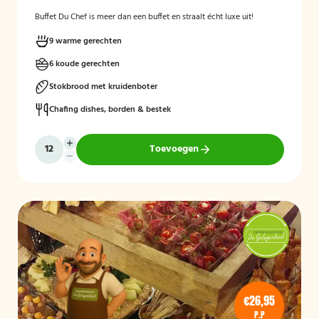
Buffet Du Chef is meer dan een buffet en straalt écht luxe uit!
9 warme gerechten
6 koude gerechten
Stokbrood met kruidenboter
Chafing dishes, borden & bestek
Toevoegen
€26,95
P.P