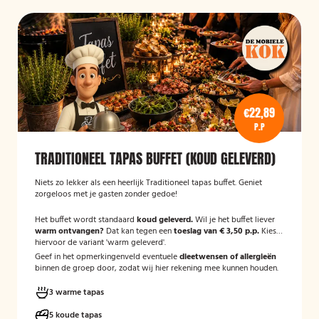
€22,89
P.P
TRADITIONEEL TAPAS BUFFET (KOUD GELEVERD)
Niets zo lekker als een heerlijk Traditioneel tapas buffet. Geniet
zorgeloos met je gasten zonder gedoe!
Het buffet wordt standaard
koud geleverd.
Wil je het buffet liever
warm ontvangen?
Dat kan tegen een
toeslag van € 3,50 p.p.
Kies
hiervoor de variant 'warm geleverd'.
Geef in het opmerkingenveld eventuele
dieetwensen of allergieën
binnen de groep door, zodat wij hier rekening mee kunnen houden.
3 warme tapas
5 koude tapas