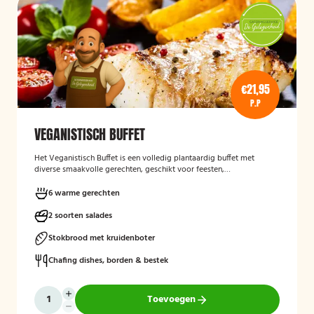
€21,95
P.P
VEGANISTISCH BUFFET
Het
Veganistisch Buffet
is een volledig plantaardig buffet met
diverse smaakvolle gerechten, geschikt voor feesten,
bedrijfsbijeenkomsten en andere gelegenheden. Het buffet biedt een
gevarieerde keuze zonder dierlijke producten en sluit aan bij gasten
6 warme gerechten
die bewust of veganistisch eten.
2 soorten salades
Stokbrood met kruidenboter
Chafing dishes, borden & bestek
Toevoegen