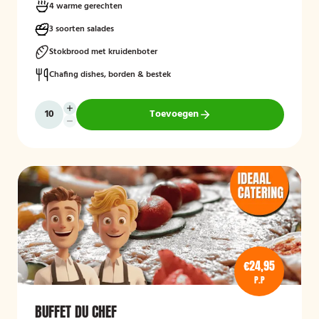
4 warme gerechten
3 soorten salades
Stokbrood met kruidenboter
Chafing dishes, borden & bestek
Toevoegen
€24,95
P.P
BUFFET DU CHEF