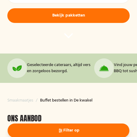
Bekijk pakketten
Geselecteerde cateraars, altijd vers
Vind jouw pe
en zorgeloos bezorgd.
BBQ tot sushi
Smaakmaatjes
/
Buffet bestellen in De kwakel
ONS AANBOD
Filter op