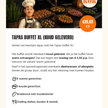
€25,02
P.P
TAPAS BUFFET XL (KOUD GELEVERD)
Geniet van heerlijke tapas met het Tapas buffet XL!
Het buffet wordt standaard
koud geleverd.
Wil je het buffet liever
warm ontvangen?
Dat kan tegen een
toeslag van € 3,50 p.p.
Kies
hiervoor de variant 'warm geleverd'.
Geef in het opmerkingenveld eventuele
dieetwensen of allergieën
binnen de groep door, zodat wij hier rekening mee kunnen houden.
4 warme gerechten
3 koude gerechten
Stokbrood met kruidenboter
Chafing dishes, borden & bestek