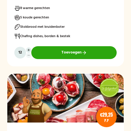
8 warme gerechten
5 koude gerechten
Stokbrood met kruidenboter
Chafing dishes, borden & bestek
Toevoegen
€29,25
P.P