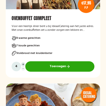
€17,95
P.P
OVENBUFFET COMPLEET
Voor een heerlijk diner bent u bij IdeaalCatering aan het juiste adres.
Met onze ovenbuffetten zet u zonder zorgen een lekkere en
gevarieerde maaltijd op tafel. Voor een intiem diner van 5 tot twaalf
personen is een ovenbuffet Ideaal!
8 warme gerechten
7 koude gerechten
Stokbrood met kruidenboter
Toevoegen