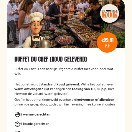
€29,81
P.P
BUFFET DU CHEF (KOUD GELEVERD)
Buffet du Chef is een heerlijk uitgebreid buffet met voor ieder wat
wils!
Het buffet wordt standaard
koud geleverd.
Wil je het buffet liever
warm ontvangen?
Dat kan tegen een
toeslag van € 3,50 p.p.
Kies
hiervoor de variant 'warm geleverd'.
Geef in het opmerkingenveld eventuele
dieetwensen of allergieën
binnen de groep door, zodat wij hier rekening mee kunnen houden.
5 warme gerechten
6 koude gerechten