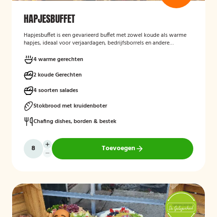
HAPJESBUFFET
Hapjesbuffet
is een gevarieerd buffet met zowel koude als warme
hapjes, ideaal voor verjaardagen, bedrijfsborrels en andere
feestelijke gelegenheden. Het buffet biedt een informele en
smaakvolle manier om gasten te laten genieten van verschillende
4 warme gerechten
kleine gerechten, zonder een traditioneel diner te serveren.
2 koude Gerechten
4 soorten salades
Stokbrood met kruidenboter
Chafing dishes, borden & bestek
Toevoegen