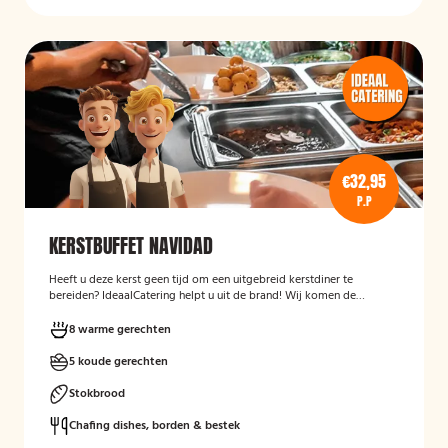
€32,95
P.P
KERSTBUFFET NAVIDAD
Heeft u deze kerst geen tijd om een uitgebreid kerstdiner te
bereiden? IdeaalCatering helpt u uit de brand! Wij komen de
buffetten op zaterdag 23 december gekoeld bij u bezorgen! *Alle
buffetten voor tweede kerstdag (26 december), komen wij op 26
8 warme gerechten
december gekoeld bij u bezorgen.
5 koude gerechten
Stokbrood
Chafing dishes, borden & bestek