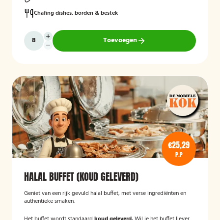
Chafing dishes, borden & bestek
Toevoegen
€25,29
P.P
HALAL BUFFET (KOUD GELEVERD)
Geniet van een rijk gevuld halal buffet, met verse ingrediënten en
authentieke smaken.
Het buffet wordt standaard
koud geleverd.
Wil je het buffet liever