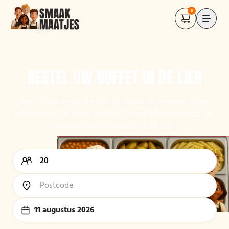
0
BESTEL UW BUFFET IN DE LIER
Geen stress en gedoe met de afwas en inkopen, alleen
lekker eten. Dat klinkt perfect! Onze buffetpakketten zijn
gemakkelijk te bestellen in de Lier.
11 augustus 2026