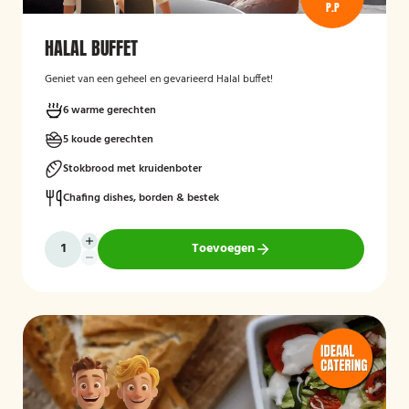
P.P
HALAL BUFFET
Geniet van een geheel en gevarieerd Halal buffet!
6 warme gerechten
5 koude gerechten
Stokbrood met kruidenboter
Chafing dishes, borden & bestek
Toevoegen