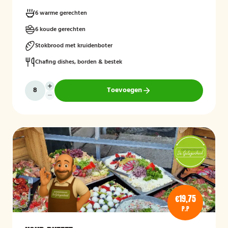
6 warme gerechten
6 koude gerechten
Stokbrood met kruidenboter
Chafing dishes, borden & bestek
Toevoegen
€19,75
P.P