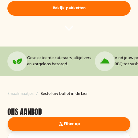
Bekijk pakketten
Geselecteerde cateraars, altijd vers
Vind jouw pe
en zorgeloos bezorgd.
BBQ tot sushi
Smaakmaatjes
/
Bestel uw buffet in de Lier
ONS AANBOD
Filter op