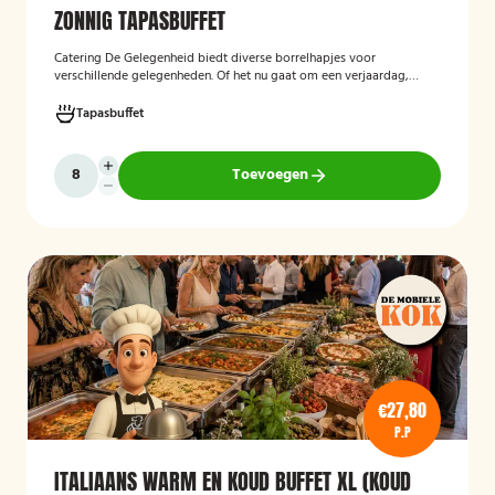
ZONNIG TAPASBUFFET
Catering De Gelegenheid biedt diverse borrelhapjes voor
verschillende gelegenheden. Of het nu gaat om een verjaardag,
receptie of andere bijeenkomst, wij verzorgen passende hapjes.
Hieronder ziet u een selectie uit ons aanbod. Het zonnig tapasbuffet
Tapasbuffet
is te bestellen vanaf 10 personen..
Toevoegen
€27,80
P.P
ITALIAANS WARM EN KOUD BUFFET XL (KOUD