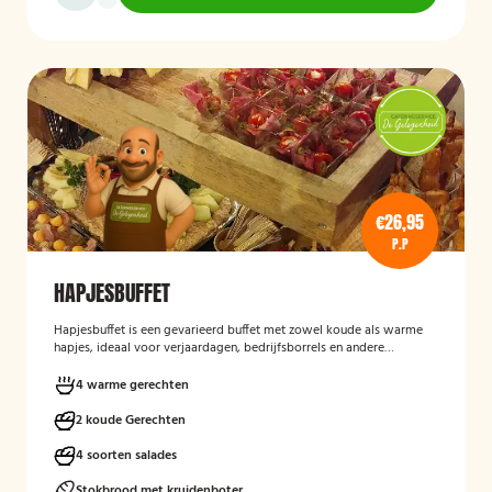
€26,95
P.P
HAPJESBUFFET
Hapjesbuffet
is een gevarieerd buffet met zowel koude als warme
hapjes, ideaal voor verjaardagen, bedrijfsborrels en andere
feestelijke gelegenheden. Het buffet biedt een informele en
smaakvolle manier om gasten te laten genieten van verschillende
4 warme gerechten
kleine gerechten, zonder een traditioneel diner te serveren.
2 koude Gerechten
4 soorten salades
Stokbrood met kruidenboter