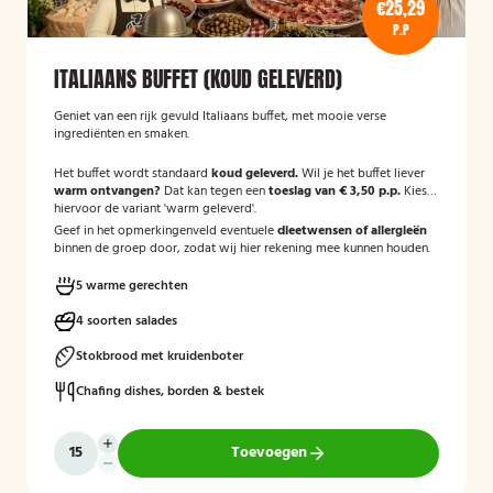
€25,29
P.P
ITALIAANS BUFFET (KOUD GELEVERD)
Geniet van een rijk gevuld Italiaans buffet, met mooie verse
ingrediënten en smaken.
Het buffet wordt standaard
koud geleverd.
Wil je het buffet liever
warm ontvangen?
Dat kan tegen een
toeslag van € 3,50 p.p.
Kies
hiervoor de variant 'warm geleverd'.
Geef in het opmerkingenveld eventuele
dieetwensen of allergieën
binnen de groep door, zodat wij hier rekening mee kunnen houden.
5 warme gerechten
4 soorten salades
Stokbrood met kruidenboter
Chafing dishes, borden & bestek
Toevoegen