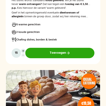
Het buffet wordt standaard
koud geleverd.
Wil je het buffet
liever
warm ontvangen?
Dat kan tegen een
toeslag van € 3,50
p.p.
Kies hiervoor de variant 'warm geleverd'.
Geef in het opmerkingenveld eventuele
dieetwensen of
allergieën
binnen de groep door, zodat wij hier rekening mee
kunnen houden.
6 warme gerechten
3 koude gerechten
Chafing dishes, borden & bestek
Toevoegen
€19,50