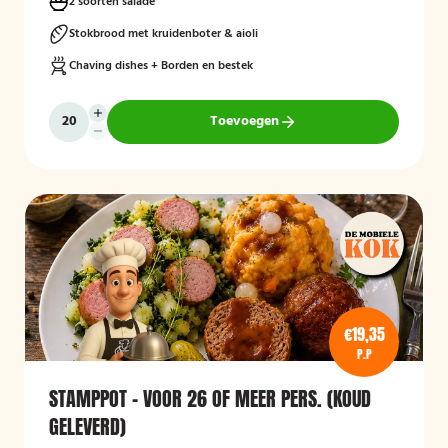
2 soorten salade
Stokbrood met kruidenboter & aioli
Chaving dishes + Borden en bestek
Toevoegen
€19,35
P.P
STAMPPOT - VOOR 26 OF MEER PERS. (KOUD
GELEVERD)