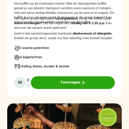
Een buffet op de Hollandse manier. Met dit stamppotten buffet
geniet je van lekkere stamppot variaties zoals zuurkool of hutspot
met een halve ambachtelijke rookworst, jus en zure ui en augurk. Dit
buffet is voor groepen vanaf 26 personen. Is de groep kleiner? Kies
Het buffet wordt standaard
koud geleverd.
Wil je het buffet liever
dan voor één van de andere varianten van dit buffet.
warm ontvangen?
Dat kan tegen een
toeslag van € 3,50 p.p.
Kies
hiervoor de variant 'warm geleverd'.
Geef in het opmerkingenveld eventuele
dieetwensen of allergieën
binnen de groep door, zodat wij hier rekening mee kunnen houden.
3 warme gerechten
4 bijgerechten
Chafing dishes, borden & bestek
Toevoegen