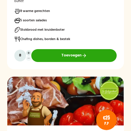
buffet!
8 warme gerechten
5 soorten salades
Stokbrood met kruidenboter
Chafing dishes, borden & bestek
Toevoegen
€25
P.P