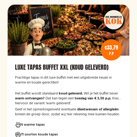
€33,79
P.P
LUXE TAPAS BUFFET XXL (KOUD GELEVERD)
Prachtige tapas in dit luxe buffet met een uitgebreide keuze in
warme en koude gerechten!
Het buffet wordt standaard
koud geleverd.
Wil je het buffet liever
warm ontvangen?
Dat kan tegen een
toeslag van € 3,50 p.p.
Kies
hiervoor de variant 'warm geleverd'.
Geef in het opmerkingenveld eventuele
dieetwensen of allergieën
binnen de groep door, zodat wij hier rekening mee kunnen houden.
6 warme tapas
11 soorten koude tapas