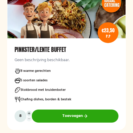
€23,50
P.P
PINKSTER/LENTE BUFFET
Geen beschrijving beschikbaar.
8 warme gerechten
5 soorten salades
Stokbrood met kruidenboter
Chafing dishes, borden & bestek
Toevoegen