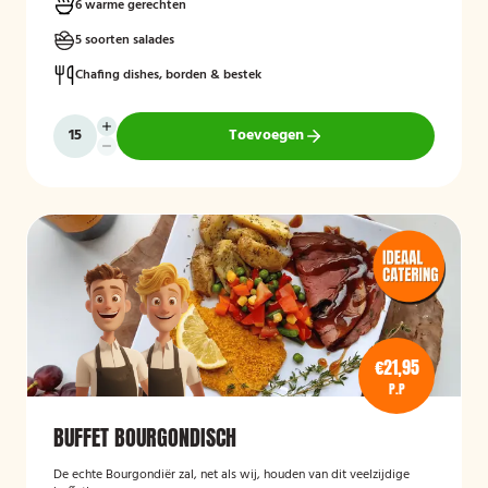
6 warme gerechten
5 soorten salades
Chafing dishes, borden & bestek
Toevoegen
€21,95
P.P
BUFFET BOURGONDISCH
De echte Bourgondiër zal, net als wij, houden van dit veelzijdige