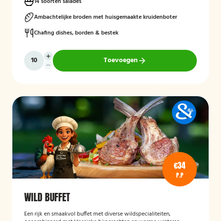
14 soorten salades
Ambachtelijke broden met huisgemaakte kruidenboter
Chafing dishes, borden & bestek
Toevoegen
€34
P.P
WILD BUFFET
Een rijk en smaakvol buffet met diverse wildspecialiteiten,