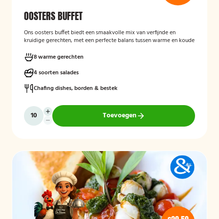
OOSTERS BUFFET
Ons oosters buffet biedt een smaakvolle mix van verfijnde en
kruidige gerechten, met een perfecte balans tussen warme en koude
specialiteiten. Geniet van rijke smaken, geurende kruiden en een
gevarieerd aanbod voor iedereen
8 warme gerechten
4 soorten salades
Mogelijk te bestellen zonder borden en bestek!.
Chafing dishes, borden & bestek
Toevoegen