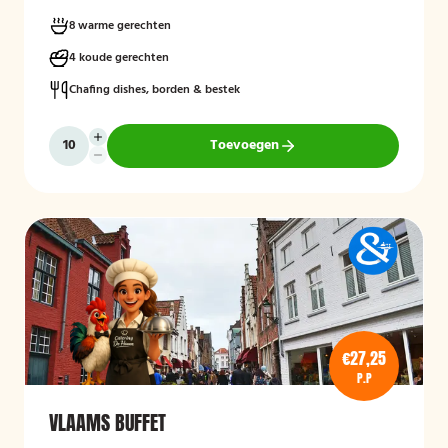
8 warme gerechten
4 koude gerechten
Chafing dishes, borden & bestek
Toevoegen
€27,25
P.P
VLAAMS BUFFET