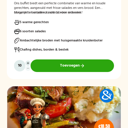
Ons buffet biedt een perfecte combinatie van warme en koude
gerechten, aangevuld met frisse salades en vers brood. Een
compleet en smaakvol aanbod voor iedereen.
Mogelijk te bestellen zonder borden en bestek!
5 warme gerechten
6 soorten salades
Ambachtelijke broden met huisgemaakte kruidenboter
Chafing dishes, borden & bestek
Toevoegen
€18,50