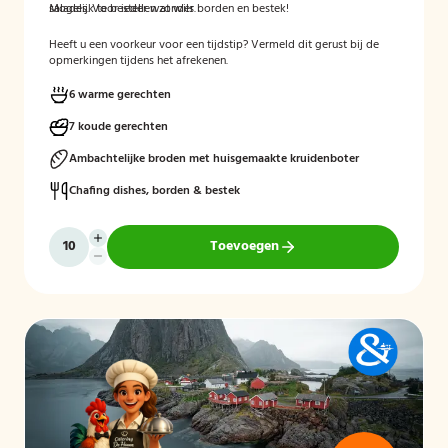
salades. Voor ieder wat wils.
Mogelijk te bestellen zonder borden en bestek!
Heeft u een voorkeur voor een tijdstip? Vermeld dit gerust bij de
opmerkingen tijdens het afrekenen.
6 warme gerechten
7 koude gerechten
Ambachtelijke broden met huisgemaakte kruidenboter
Chafing dishes, borden & bestek
Toevoegen