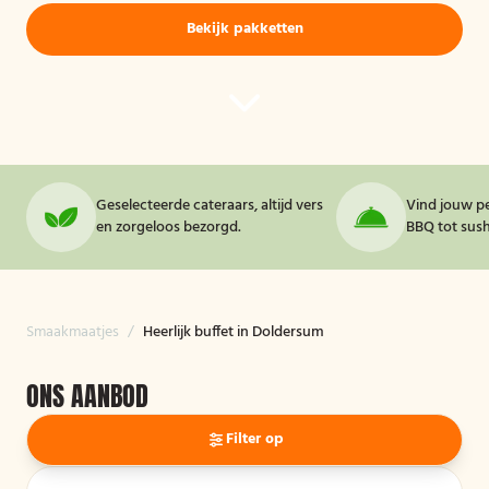
Bekijk pakketten
Geselecteerde cateraars, altijd vers
Vind jouw pe
en zorgeloos bezorgd.
BBQ tot sushi
Smaakmaatjes
/
Heerlijk buffet in Doldersum
ONS AANBOD
Filter op