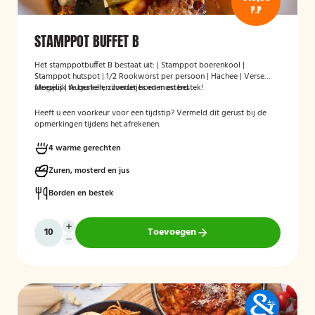
P.P
STAMPPOT BUFFET B
Het stamppotbuffet B bestaat uit: | Stamppot boerenkool |
Stamppot hutspot | 1/2 Rookworst per persoon | Hachee | Verse
vleesjus | Augurken, zilveruitjes en mosterd
Mogelijk te bestellen zonder borden en bestek!
Heeft u een voorkeur voor een tijdstip? Vermeld dit gerust bij de
opmerkingen tijdens het afrekenen.
4 warme gerechten
Zuren, mosterd en jus
Borden en bestek
Toevoegen