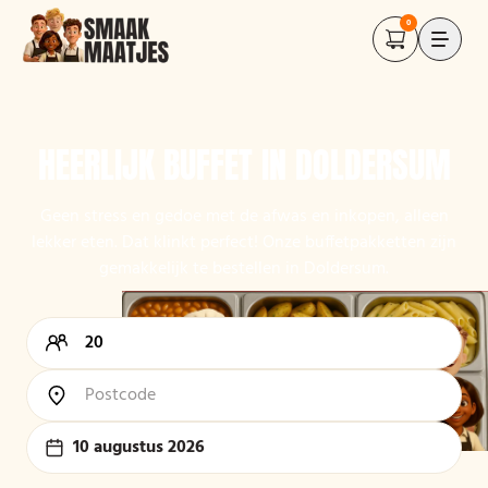
0
HEERLIJK BUFFET IN DOLDERSUM
Geen stress en gedoe met de afwas en inkopen, alleen
lekker eten. Dat klinkt perfect! Onze buffetpakketten zijn
gemakkelijk te bestellen in Doldersum.
10 augustus 2026