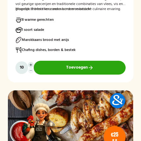
vol geurige specerijen en traditionele combinaties van vlees, vis en
groenten. Perfect voor een warme en exotische culinaire ervaring.
Mogelijk te bestellen zonder borden en bestek!
8 warme gerechten
1 soort salade
Marokkaans brood met anijs
Chafing dishes, borden & bestek
Toevoegen
€25
P.P