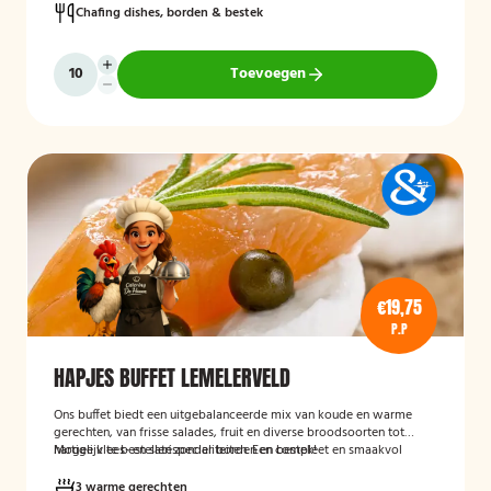
Chafing dishes, borden & bestek
Toevoegen
€19,75
P.P
HAPJES BUFFET LEMELERVELD
Ons buffet biedt een uitgebalanceerde mix van koude en warme
gerechten, van frisse salades, fruit en diverse broodsoorten tot
hartige vlees- en satéspecialiteiten. Een compleet en smaakvol
Mogelijk te bestellen zonder borden en bestek!
buffet voor elke gelegenheid.
3 warme gerechten