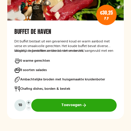
€30,25
P.P
BUFFET DE HAVEN
Dit buffet bestaat uit een gevarieerd koud en warm aanbod met
verse en smaakvolle gerechten. Het koude buffet bevat diverse
salades, visgerechten en brood met smeersels, aangevuld met een
Mogelijk te bestellen zonder borden en bestek!
fruitsalade. Het warme buffet biedt vlees-, vis- en groentegerechten
zoals eendenborst, gamba’s, biefstukreepjes en buikspek,
6 warme gerechten
geserveerd met bijgerechten zoals gewokte groenten en
aardappeltjes.
8 soorten salades
Ambachtelijke broden met huisgemaakte kruidenboter
Chafing dishes, borden & bestek
Toevoegen