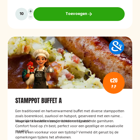
Toevoegen
€20
P.P
STAMPPOT BUFFET A
Een traditioneel en hartverwarmend buffet met diverse stamppotten
zoals boerenkool, zuurkool en hutspot, geserveerd met een ruime
keuze aan klassieke vleesgerechten en bijpassende garnituren.
Mogelijk te bestellen zonder borden en bestek!
Comfort food op z’n best, perfect voor een gezellige en smaakvolle
maaltijd.
Heeft u een voorkeur voor een tijdstip? Vermeld dit gerust bij de
opmerkingen tijdens het afrekenen.