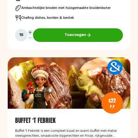
Ambachtelijke broden met huisgemaakte kruidenboter
Chafing dishes, borden & bestek
Toevoegen
€22
P.P
BUFFET 'T FEBRIEK
Buffet ‘t Febriek is een compleet koud en warm buffet met malse
vleesgerechten, smaakvolle bijgerechten en frisse, rijkgevulde