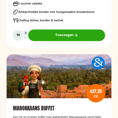
2 soorten salades
Ambachtelijke broden met huisgemaakte kruidenboter
Chafing dishes, borden & bestek
Toevoegen
€27,25
P.P
MAROKKAANS BUFFET
Een rijk en kruidig buffet met authentieke Marokkaanse gerechten,