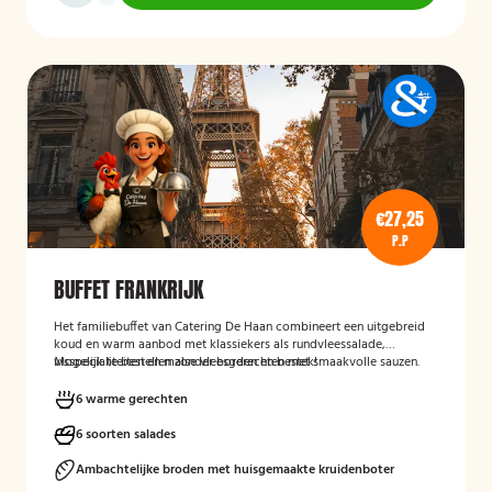
€27,25
P.P
BUFFET FRANKRIJK
Het familiebuffet van Catering De Haan combineert een uitgebreid
koud en warm aanbod met klassiekers als rundvleessalade,
visspecialiteiten en malse vleesgerechten met smaakvolle sauzen.
Mogelijk te bestellen zonder borden en bestek!
Perfect aangevuld met warme bijgerechten en een optioneel dessert
zoals crème brûlée met vanille-ijs.
6 warme gerechten
6 soorten salades
Ambachtelijke broden met huisgemaakte kruidenboter