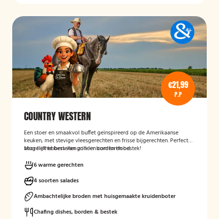
€21,99
P.P
COUNTRY WESTERN
Een stoer en smaakvol buffet geïnspireerd op de Amerikaanse
keuken, met stevige vleesgerechten en frisse bijgerechten. Perfect
voor liefhebbers van grill- en comfortfood.
Mogelijk te bestellen zonder borden en bestek!
6 warme gerechten
4 soorten salades
Ambachtelijke broden met huisgemaakte kruidenboter
Chafing dishes, borden & bestek