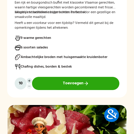
Een rijk en bourgondisch buffet met klassieke Vlaamse gerechten,
waarin hartige vleesgerechten worden gecombineerd met frisse
salades en traditionele bijgerechten. Perfect voor een gezellige en
Mogelijk te bestellen zonder borden en bestek!
smaakvolle maaltijd.
Heeft u een voorkeur voor een tijdstip? Vermeld dit gerust bij de
opmerkingen tijdens het afrekenen.
9 warme gerechten
6 soorten salades
Ambachtelijke broden met huisgemaakte kruidenboter
Chafing dishes, borden & bestek
Toevoegen