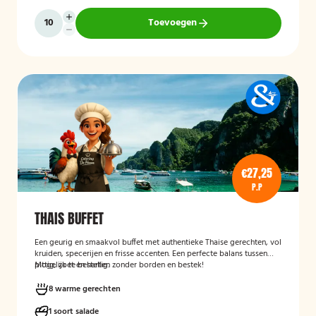
Toevoegen
€27,25
P.P
THAIS BUFFET
Een geurig en smaakvol buffet met authentieke Thaise gerechten, vol
kruiden, specerijen en frisse accenten. Een perfecte balans tussen
pittig, zoet en hartig.
Mogelijk te bestellen zonder borden en bestek!
8 warme gerechten
1 soort salade