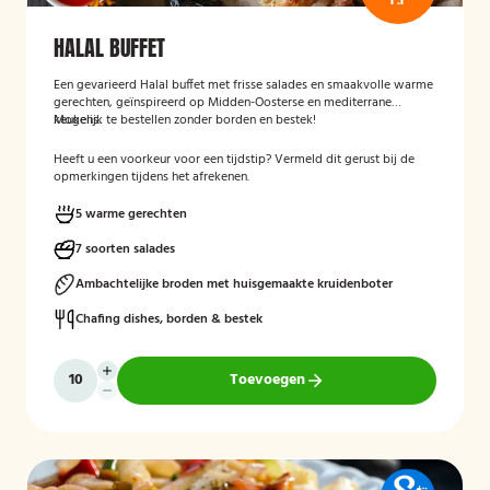
HALAL BUFFET
Een gevarieerd Halal buffet met frisse salades en smaakvolle warme
gerechten, geïnspireerd op Midden-Oosterse en mediterrane
keukens.
Mogelijk te bestellen zonder borden en bestek!
Heeft u een voorkeur voor een tijdstip? Vermeld dit gerust bij de
opmerkingen tijdens het afrekenen.
5 warme gerechten
7 soorten salades
Ambachtelijke broden met huisgemaakte kruidenboter
Chafing dishes, borden & bestek
Toevoegen