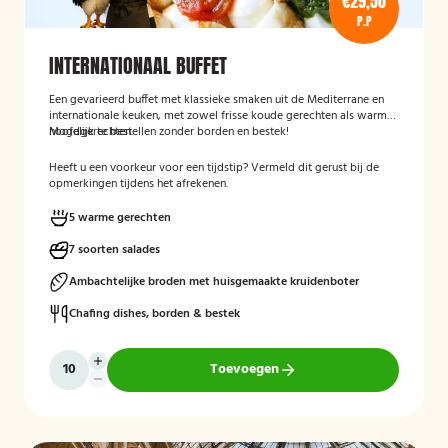
€29,50
P.P
INTERNATIONAAL BUFFET
Een gevarieerd buffet met klassieke smaken uit de Mediterrane en
internationale keuken, met zowel frisse koude gerechten als warme
hoofdgerechten.
Mogelijk te bestellen zonder borden en bestek!
Heeft u een voorkeur voor een tijdstip? Vermeld dit gerust bij de
opmerkingen tijdens het afrekenen.
5 warme gerechten
7 soorten salades
Ambachtelijke broden met huisgemaakte kruidenboter
Chafing dishes, borden & bestek
Toevoegen