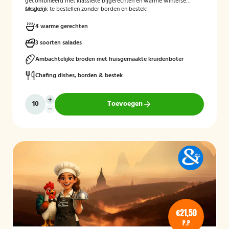
gecombineerd met klassieke bijgerechten en warme winterse
smaken.
Mogelijk te bestellen zonder borden en bestek!
4 warme gerechten
3 soorten salades
Ambachtelijke broden met huisgemaakte kruidenboter
Chafing dishes, borden & bestek
Toevoegen
€21,50
P.P