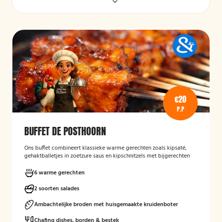
€20
P.P
BUFFET DE POSTHOORN
Ons buffet combineert klassieke warme gerechten zoals kipsaté,
gehaktballetjes in zoetzure saus en kipschnitzels met bijgerechten
als gebakken aardappelen, rijst en seizoensgroenten. Afgerond met
frisse rauwkost, gemengde salades en vers brood met kruidenboter
6 warme gerechten
voor een compleet en smaakvol geheel.
2 soorten salades
Mogelijk te bestellen zonder borden en bestek!
Ambachtelijke broden met huisgemaakte kruidenboter
Chafing dishes, borden & bestek