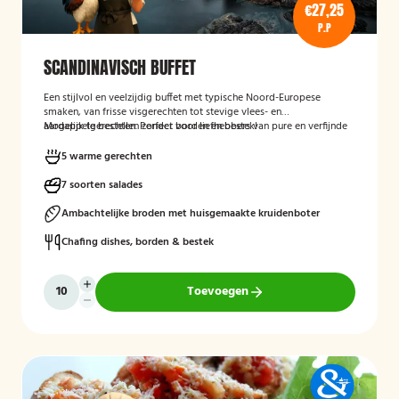
€27,25
P.P
SCANDINAVISCH BUFFET
Een stijlvol en veelzijdig buffet met typische Noord-Europese
smaken, van frisse visgerechten tot stevige vlees- en
aardappelgerechten. Perfect voor liefhebbers van pure en verfijnde
Mogelijk te bestellen zonder borden en bestek!
keuken.
5 warme gerechten
7 soorten salades
Ambachtelijke broden met huisgemaakte kruidenboter
Chafing dishes, borden & bestek
Toevoegen