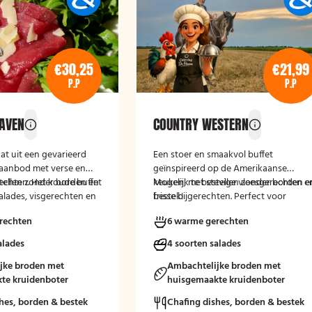
€30,25
€21,99
P.P
P.P
HAVEN
COUNTRY WESTERN
aat uit een gevarieerd
Een stoer en smaakvol buffet
aanbod met verse en
geïnspireerd op de Amerikaanse
echten. Het koude buffet
stellen zonder borden en
keuken, met stevige vleesgerechten e
Mogelijk te bestellen zonder borden e
alades, visgerechten en
frisse bijgerechten. Perfect voor
bestek!
rsels, aangevuld met
liefhebbers van grill- en comfortfood.
rechten
6 warme gerechten
. Het warme buffet biedt
 groentegerechten zoals
alades
4 soorten salades
amba’s, biefstukreepjes
eserveerd met
jke broden met
Ambachtelijke broden met
oals gewokte groenten
te kruidenboter
huisgemaakte kruidenboter
s.
hes, borden & bestek
Chafing dishes, borden & bestek