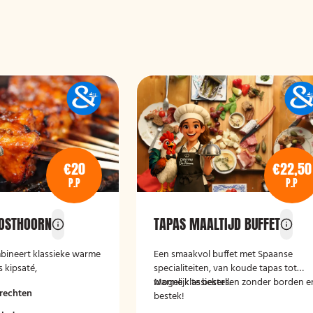
€20
€22,50
P.P
P.P
POSTHOORN
TAPAS MAALTIJD BUFFET
bineert klassieke warme
Een smaakvol buffet met Spaanse
 kipsaté,
specialiteiten, van koude tapas tot
 in zoetzure saus en
warme klassiekers.
Mogelijk te bestellen zonder borden e
rechten
et bijgerechten als
bestek!
ppelen, rijst en