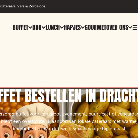
Cateraars. Vers & Zorgeloos.
BUFFET
BBQ
LUNCH
HAPJES
GOURMET
OVER ONS
☰
FFET BESTELLEN IN DRACH
erzorgd buffet voor een groot evenement, buurtfeest of verjaarda
biedt een overzichtelijk aanbod van lokale cateraars met warme,
dinerbuffetten. Ontdek welk Smaakmaatje bij jou past.