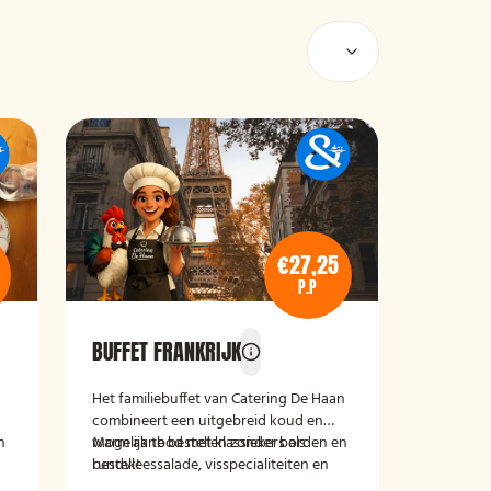
€27,25
P.P
BUFFET FRANKRIJK
Het familiebuffet van Catering De Haan
combineert een uitgebreid koud en
n
warm aanbod met klassiekers als
Mogelijk te bestellen zonder borden en
rundvleessalade, visspecialiteiten en
bestek!
malse vleesgerechten met smaakvolle