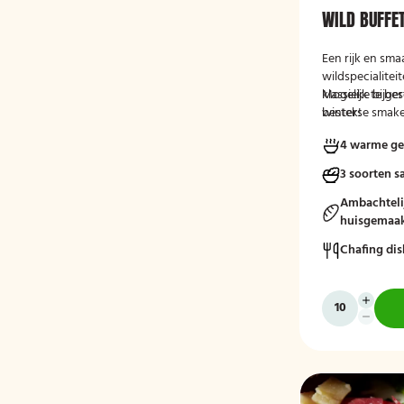
WILD BUFFE
Een rijk en sma
wildspecialite
klassieke bijg
Mogelijk te be
winterse smake
bestek!
4 warme ge
3 soorten s
Ambachteli
huisgemaak
Chafing dis