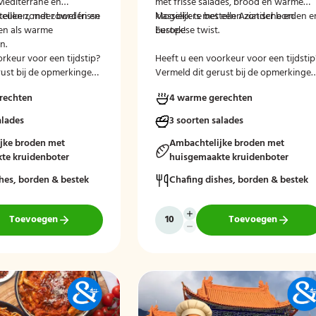
Mediterrane en
met frisse salades, brood en warme
keuken, met zowel frisse
stellen zonder borden en
klassiekers met een Aziatische en
Mogelijk te bestellen zonder borden e
en als warme
Europese twist.
bestek!
n.
rkeur voor een tijdstip?
Heeft u een voorkeur voor een tijdstip
rust bij de opmerkingen
Vermeld dit gerust bij de opmerkinge
ekenen.
tijdens het afrekenen.
rechten
4 warme gerechten
alades
3 soorten salades
jke broden met
Ambachtelijke broden met
te kruidenboter
huisgemaakte kruidenboter
hes, borden & bestek
Chafing dishes, borden & bestek
Toevoegen
Toevoegen