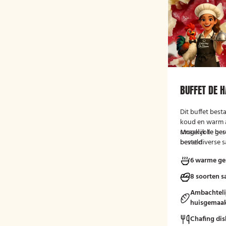
BUFFET DE 
Dit buffet best
koud en warm 
smaakvolle ger
Mogelijk te be
bevat diverse s
bestek!
brood met smee
6 warme ge
een fruitsalade
vlees-, vis- en
8 soorten s
eendenborst, g
en buikspek, g
Ambachteli
bijgerechten z
huisgemaak
en aardappeltje
Chafing dis