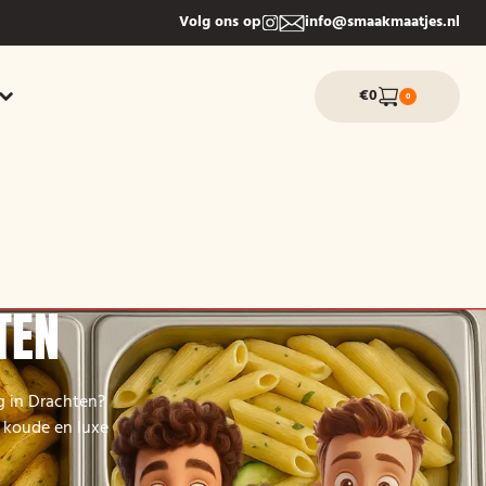
Volg ons op
info@smaakmaatjes.nl
€0
0
TEN
g in Drachten?
 koude en luxe