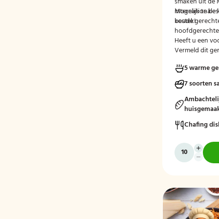
smaken uit de 
internationale 
Mogelijk te be
koude gerecht
bestek!
hoofdgerechte
Heeft u een voo
Vermeld dit ge
tijdens het afr
5 warme ge
7 soorten s
Ambachteli
huisgemaak
Chafing dis