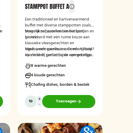
STAMPPOT BUFFET A
Een traditioneel en hartverwarmend
n
buffet met diverse stamppotten zoals
en
n
boerenkool, zuurkool en hutspot,
Mogelijk te bestellen zonder borden en
geserveerd met een ruime keuze aan
bestek!
klassieke vleesgerechten en
bijpassende garnituren. Comfort food
Heeft u een voorkeur voor een tijdstip?
op z’n best, perfect voor een gezellige
Vermeld dit gerust bij de opmerkingen
en smaakvolle maaltijd.
tijdens het afrekenen.
8 warme gerechten
4 koude gerechten
Chafing dishes, borden & bestek
Toevoegen