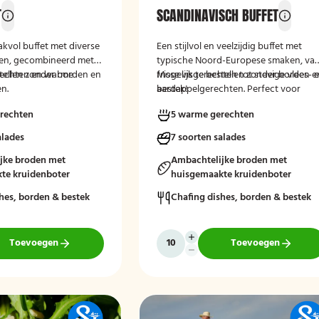
T
SCANDINAVISCH BUFFET
akvol buffet met diverse
Een stijlvol en veelzijdig buffet met
iten, gecombineerd met
typische Noord-Europese smaken, va
erechten en warme
stellen zonder borden en
frisse visgerechten tot stevige vlees- 
Mogelijk te bestellen zonder borden e
n.
aardappelgerechten. Perfect voor
bestek!
liefhebbers van pure en verfijnde
rechten
5 warme gerechten
keuken.
alades
7 soorten salades
jke broden met
Ambachtelijke broden met
te kruidenboter
huisgemaakte kruidenboter
hes, borden & bestek
Chafing dishes, borden & bestek
Toevoegen
Toevoegen