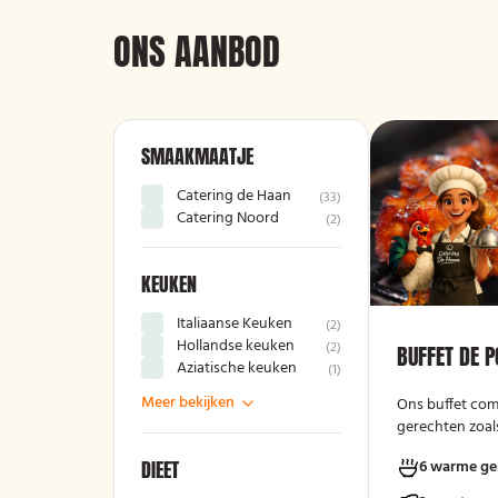
ONS AANBOD
SMAAKMAATJE
Catering de Haan
(
33
)
Catering Noord
(
2
)
KEUKEN
Italiaanse Keuken
(
2
)
Hollandse keuken
(
2
)
BUFFET DE 
Aziatische keuken
(
1
)
Meer bekijken
Ons buffet com
gerechten zoals
gehaktballetjes
DIEET
6 warme ge
kipschnitzels m
gebakken aarda