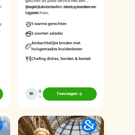
geschikt als plate service met een
n
goede balans tussen vlees, groenten en
Mogelijk te bestellen zonder borden en
bijgerechten.
bestek!
5 warme gerechten
?
n
2 soorten salades
Ambachtelijke broden met
huisgemaakte kruidenboter
Chafing dishes, borden & bestek
Toevoegen