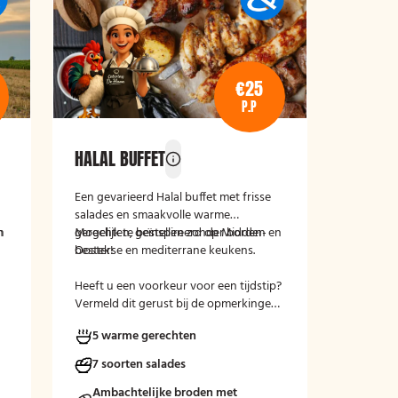
€25
P.P
HALAL BUFFET
Een gevarieerd Halal buffet met frisse
salades en smaakvolle warme
n
n
gerechten, geïnspireerd op Midden-
Mogelijk te bestellen zonder borden en
Oosterse en mediterrane keukens.
bestek!
Heeft u een voorkeur voor een tijdstip?
Vermeld dit gerust bij de opmerkingen
tijdens het afrekenen.
5 warme gerechten
7 soorten salades
Ambachtelijke broden met