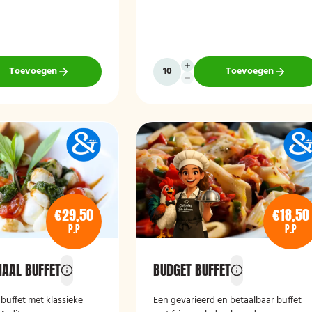
Toevoegen
Toevoegen
€29,50
€18,50
P.P
P.P
NAAL BUFFET
BUDGET BUFFET
buffet met klassieke
Een gevarieerd en betaalbaar buffet