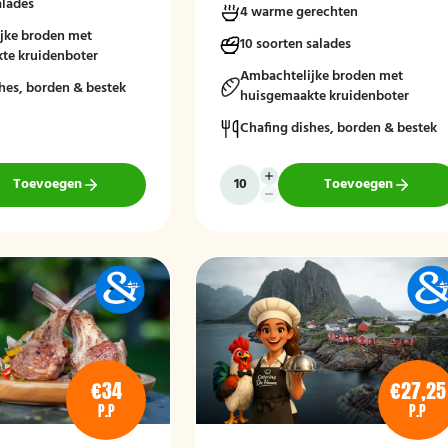
alades
4 warme gerechten
en. Afgerond met frisse
ngde salades en vers
jke broden met
10 soorten salades
denboter voor een
te kruidenboter
aakvol geheel.
Ambachtelijke broden met
hes, borden & bestek
huisgemaakte kruidenboter
stellen zonder borden en
Chafing dishes, borden & bestek
Toevoegen
Toevoegen
€34
€27,25
P.P
P.P