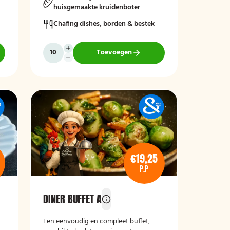
huisgemaakte kruidenboter
Chafing dishes, borden & bestek
Toevoegen
€19,25
P.P
DINER BUFFET A
Een eenvoudig en compleet buffet,