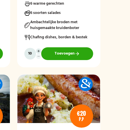
6 warme gerechten
sauzen. Perfect aangevuld met warme
bijgerechten en een optioneel dessert
6 soorten salades
zoals crème brûlée met vanille-ijs.
Ambachtelijke broden met
huisgemaakte kruidenboter
Chafing dishes, borden & bestek
Toevoegen
€20
P.P