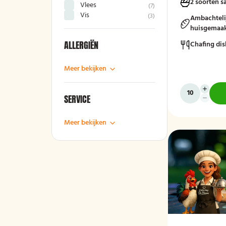
2 soorten s
Vlees
(
7
)
seizoensgroent
Vis
(
3
)
rauwkost, geme
Ambachteli
brood met krui
huisgemaak
compleet en sm
ALLERGIËN
Chafing dis
Mogelijk te be
Meer bekijken
bestek!
SERVICE
Meer bekijken