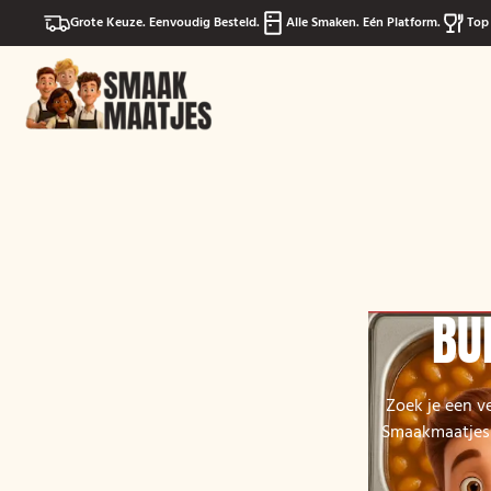
Grote Keuze. Eenvoudig Besteld.
Alle Smaken. Eén Platform.
Top 
BU
Zoek je een v
Smaakmaatjes 