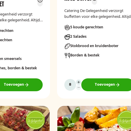
ET
Catering De Gelegenheid verzorgt
legenheid verzorgt
buffetten voor elke gelegenheid. Altijd
elke gelegenheid. Altijd
vers, verzorgd en passend bij uw
 en passend bij uw
5 koude gerechten
moment.
rechten
2 Salades
rechten
Stokbrood en kruidenboter
Borden & bestek
en smeersels
hes, borden & bestek
Toevoegen
Toevoegen