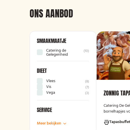
ONS AANBOD
SMAAKMAATJE
Catering de
(
10
)
Gelegenheid
DIEET
Vlees
(
8
)
Vis
(
7
)
ZONNIG TAP
Vega
(
3
)
Catering De Ge
SERVICE
borrelhapjes vo
gelegenheden. 
Tapasbuffe
verjaardag, rec
Meer bekijken
bijeenkomst, w