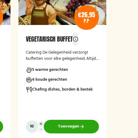
€26,95
P.P
VEGETARISCH BUFFET
Catering De Gelegenheid verzorgt
buffetten voor elke gelegenheid. Altijd
vers, verzorgd en passend bij uw
5 warme gerechten
moment.
t
4 koude gerechten
e
Chafing dishes, borden & bestek
Toevoegen