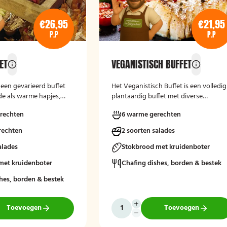
€26,95
€21,95
P.P
P.P
ET
VEGANISTISCH BUFFET
s een gevarieerd buffet
Het
Veganistisch Buffet
is een volledig
e als warme hapjes,
plantaardig buffet met diverse
jaardagen,
smaakvolle gerechten, geschikt voor
rechten
6 warme gerechten
 en andere feestelijke
feesten, bedrijfsbijeenkomsten en
Het buffet biedt een
andere gelegenheden. Het buffet bied
rechten
2 soorten salades
maakvolle manier om
een gevarieerde keuze zonder dierlijk
n genieten van
alades
producten en sluit aan bij gasten die
Stokbrood met kruidenboter
leine gerechten, zonder
bewust of veganistisch eten.
met kruidenboter
Chafing dishes, borden & bestek
l diner te serveren.
hes, borden & bestek
Toevoegen
Toevoegen