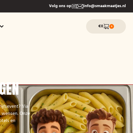
Volg ons op
info@smaakmaatjes.nl
€0
0
EGEN
ijfsevent? Via
n wensen. Onze
otels en