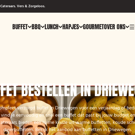
Cateraars. Vers & Zorgeloos.
BUFFET
BBQ
LUNCH
HAPJES
GOURMET
OVER ONS
☰
FET BESTELLEN IN DRIEW
ompleet verzorgd buffet in Driewegen voor een verjaardag of bedr
vind je eenvoudig en snel een buffet dat past bij jouw budget e
cateraars bieden een ruime keuze uit warme buffetten, koude sch
dinerbuffetten. Bekijk het aanbod aan buffetten in Driewegen.