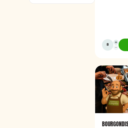
hapjes. Hieronde
ons aanbod. He
te bestellen va
BOURGONDIS