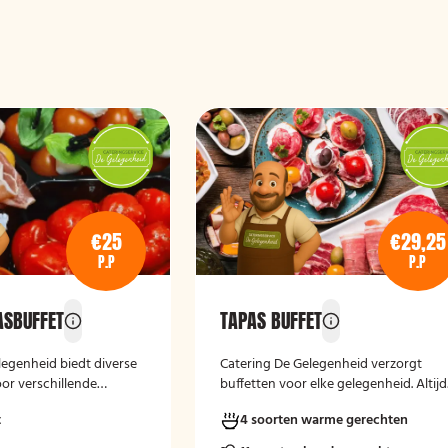
€25
€29,25
P.P
P.P
ASBUFFET
TAPAS BUFFET
legenheid biedt diverse
Catering De Gelegenheid verzorgt
or verschillende
buffetten voor elke gelegenheid. Altijd
Of het nu gaat om een
vers, verzorgd en passend bij uw
t
4 soorten warme gerechten
eptie of andere
moment.
ij verzorgen passende