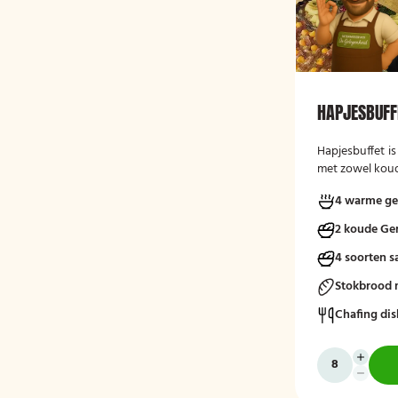
HAPJESBUFF
Hapjesbuffet
i
met zowel koud
ideaal voor ver
4 warme ge
bedrijfsborrels
gelegenheden. 
2 koude Ge
informele en s
gasten te late
4 soorten s
verschillende k
Stokbrood 
een traditionee
Chafing dis