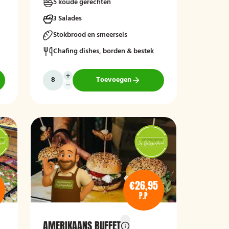
5 koude gerechten
3 Salades
Stokbrood en smeersels
Chafing dishes, borden & bestek
Toevoegen
€26,95
P.P
AMERIKAANS BUFFET