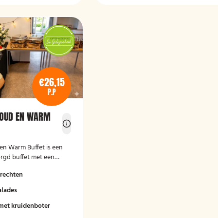
€26,15
P.P
KOUD EN WARM
 en Warm Buffet
is een
rgd buffet met een
 traditionele
rechten
oude en warme
buffet is geschikt voor
alades
rdagen,
komsten en andere
met kruidenboter
en biedt een