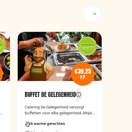
€30,25
P.P
BUFFET DE GELEGENHEID
Catering De Gelegenheid verzorgt
buffetten voor elke gelegenheid. Altijd
vers, verzorgd en passend bij uw
6 warme gerechten
moment.