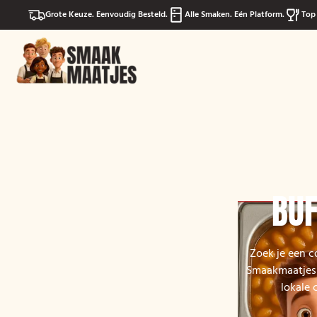
Grote Keuze. Eenvoudig Besteld.
Alle Smaken. Eén Platform.
Top 
BUF
Zoek je een c
Smaakmaatjes 
lokale 