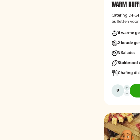
WARM BUFF
Catering De Ge
buffetten voor 
vers, verzorgd
6 warme ge
moment.
2 koude ge
3 Salades
Stokbrood 
Chafing dis