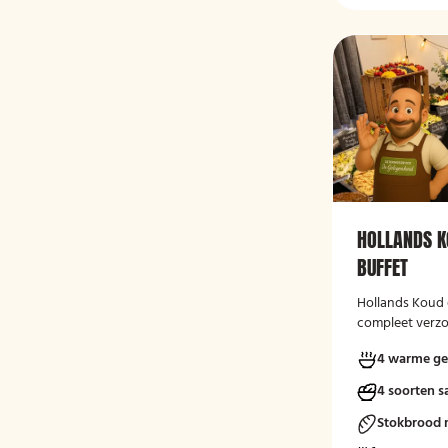
HOLLANDS 
BUFFET
Hollands Koud
compleet verzo
combinatie van
4 warme ge
Nederlandse k
gerechten. Het 
4 soorten s
feesten, verjaa
bedrijfsbijeen
Stokbrood 
gelegenheden, 