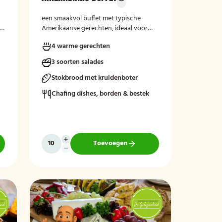
een smaakvol buffet met typische
Amerikaanse gerechten, ideaal voor
een gezellige en informele gelegenheid.
4 warme gerechten
3 soorten salades
Stokbrood met kruidenboter
Chafing dishes, borden & bestek
Toevoegen