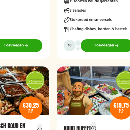
11 soorten koude gerechten
r ziet u een selectie uit
t zonnig tapasbuffet is
3 Salades
naf 10 personen..
Stokbrood en smeersels
Chafing dishes, borden & bestek
Toevoegen
Toevoegen
€30,25
€19,75
P.P
P.P
CH KOUD EN
KOUD BUFFET