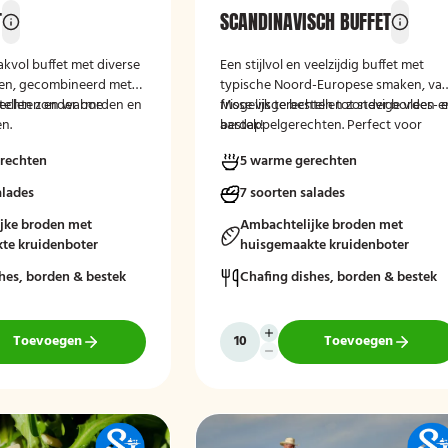
T
SCANDINAVISCH BUFFET
akvol buffet met diverse
Een stijlvol en veelzijdig buffet met
iten, gecombineerd met
typische Noord-Europese smaken, va
erechten en warme
stellen zonder borden en
frisse visgerechten tot stevige vlees- 
Mogelijk te bestellen zonder borden e
n.
aardappelgerechten. Perfect voor
bestek!
liefhebbers van pure en verfijnde
rechten
5 warme gerechten
keuken.
alades
7 soorten salades
jke broden met
Ambachtelijke broden met
te kruidenboter
huisgemaakte kruidenboter
hes, borden & bestek
Chafing dishes, borden & bestek
Toevoegen
Toevoegen