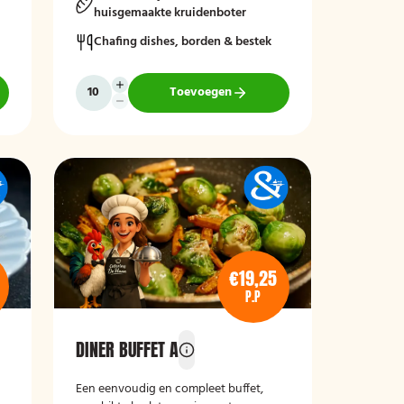
huisgemaakte kruidenboter
Chafing dishes, borden & bestek
Toevoegen
€19,25
P.P
DINER BUFFET A
Een eenvoudig en compleet buffet,