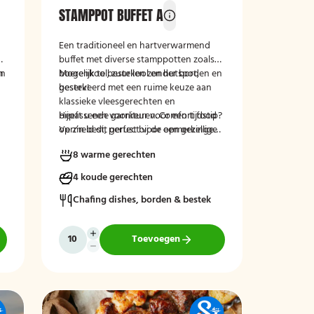
STAMPPOT BUFFET A
Een traditioneel en hartverwarmend
n
buffet met diverse stamppotten zoals
en
n
boerenkool, zuurkool en hutspot,
Mogelijk te bestellen zonder borden en
geserveerd met een ruime keuze aan
bestek!
klassieke vleesgerechten en
bijpassende garnituren. Comfort food
Heeft u een voorkeur voor een tijdstip?
op z’n best, perfect voor een gezellige
Vermeld dit gerust bij de opmerkingen
en smaakvolle maaltijd.
tijdens het afrekenen.
8 warme gerechten
4 koude gerechten
Chafing dishes, borden & bestek
Toevoegen