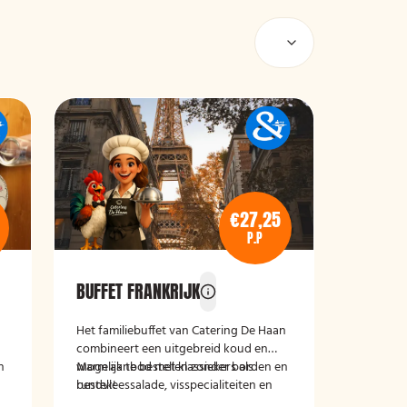
€27,25
P.P
BUFFET FRANKRIJK
Het familiebuffet van Catering De Haan
combineert een uitgebreid koud en
n
warm aanbod met klassiekers als
Mogelijk te bestellen zonder borden en
rundvleessalade, visspecialiteiten en
bestek!
malse vleesgerechten met smaakvolle