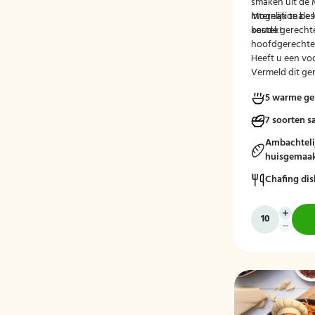
smaken uit de 
internationale 
Mogelijk te be
koude gerecht
bestek!
hoofdgerechte
Heeft u een voo
Vermeld dit ge
tijdens het afr
5 warme ge
7 soorten s
Ambachteli
huisgemaak
Chafing dis