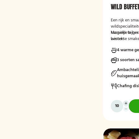
WILD BUFFE
Een rijk en sma
wildspecialite
klassieke bijg
Mogelijk te be
winterse smake
bestek!
4 warme ge
3 soorten s
Ambachteli
huisgemaak
Chafing dis