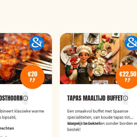
€20
€22,50
P.P
P.P
POSTHOORN
TAPAS MAALTIJD BUFFET
bineert klassieke warme
Een smaakvol buffet met Spaanse
 kipsaté,
specialiteiten, van koude tapas tot
 in zoetzure saus en
warme klassiekers.
Mogelijk te bestellen zonder borden e
rechten
et bijgerechten als
bestek!
ppelen, rijst en