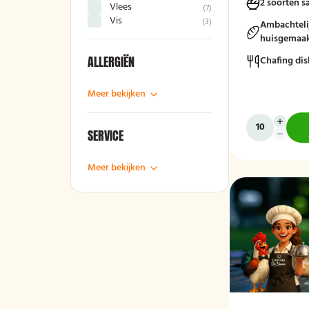
2 soorten s
Vlees
(
7
)
seizoensgroent
Vis
(
3
)
rauwkost, geme
Ambachteli
brood met krui
huisgemaak
compleet en sm
ALLERGIËN
Chafing dis
Mogelijk te be
Meer bekijken
bestek!
SERVICE
Meer bekijken