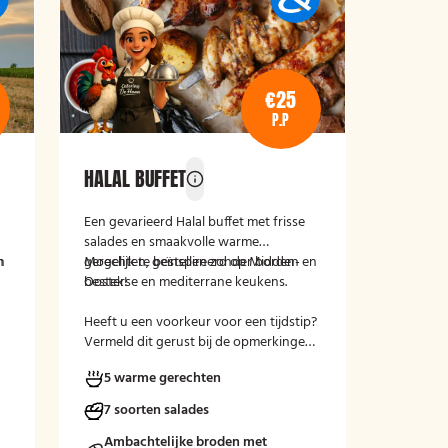
€25
P.P
HALAL BUFFET
Een gevarieerd Halal buffet met frisse
salades en smaakvolle warme
n
n
gerechten, geïnspireerd op Midden-
Mogelijk te bestellen zonder borden en
Oosterse en mediterrane keukens.
bestek!
Heeft u een voorkeur voor een tijdstip?
Vermeld dit gerust bij de opmerkingen
tijdens het afrekenen.
5 warme gerechten
7 soorten salades
Ambachtelijke broden met