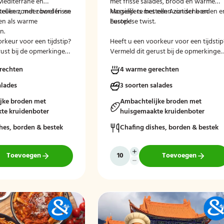
Mediterrane en
met frisse salades, brood en warme
keuken, met zowel frisse
stellen zonder borden en
klassiekers met een Aziatische en
Mogelijk te bestellen zonder borden e
en als warme
Europese twist.
bestek!
n.
rkeur voor een tijdstip?
Heeft u een voorkeur voor een tijdstip
rust bij de opmerkingen
Vermeld dit gerust bij de opmerkinge
ekenen.
tijdens het afrekenen.
rechten
4 warme gerechten
alades
3 soorten salades
jke broden met
Ambachtelijke broden met
te kruidenboter
huisgemaakte kruidenboter
hes, borden & bestek
Chafing dishes, borden & bestek
Toevoegen
Toevoegen