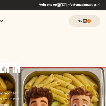
Volg ons op
info@smaakmaatjes.nl
€0
0
EN IN
nen voor een
cateraars met
 Eenrum.