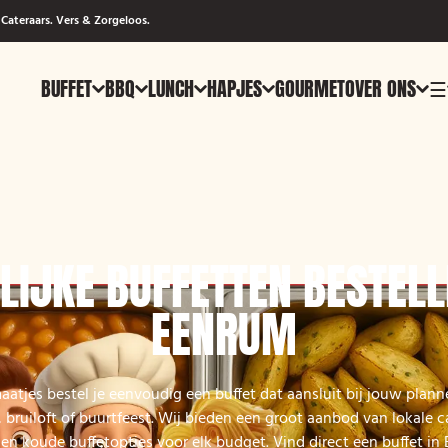
Cateraars. Vers & Zorgeloos.
BUFFET
BBQ
LUNCH
HAPJES
GOURMET
OVER ONS
☰
LIJKE BUFFETTEN BESTELL
EENRUM
atjes bestel je eenvoudig een buffet dat aansluit bij jouw plan
, bruiloft of buurtfeest. Wij bieden een groot aanbod van lokale 
n koude buffetopties voor elk budget. Vind direct een buffet in