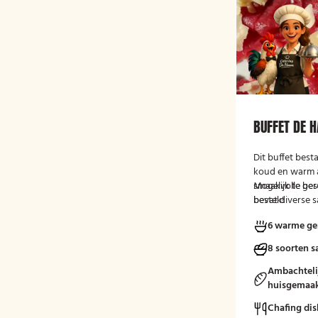
BUFFET DE 
Dit buffet best
koud en warm 
smaakvolle ger
Mogelijk te be
bevat diverse s
bestek!
brood met smee
6 warme ge
een fruitsalade
vlees-, vis- en
8 soorten s
eendenborst, g
en buikspek, g
Ambachteli
bijgerechten z
huisgemaak
en aardappeltje
Chafing dis