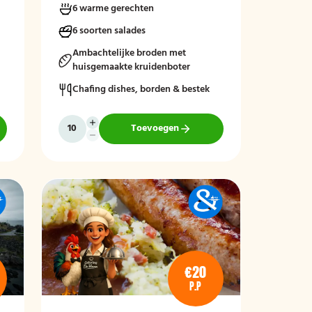
6 warme gerechten
sauzen. Perfect aangevuld met warme
bijgerechten en een optioneel dessert
6 soorten salades
zoals crème brûlée met vanille-ijs.
Ambachtelijke broden met
huisgemaakte kruidenboter
Chafing dishes, borden & bestek
Toevoegen
€20
P.P