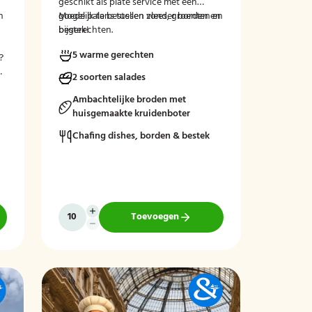
geschikt als plate service met een
n
goede balans tussen vlees, groenten en
Mogelijk te bestellen zonder borden en
bijgerechten.
bestek!
5 warme gerechten
?
n
2 soorten salades
Ambachtelijke broden met
huisgemaakte kruidenboter
Chafing dishes, borden & bestek
Toevoegen