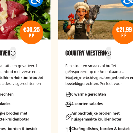
€30,25
€21,99
P.P
P.P
HAVEN
COUNTRY WESTERN
aat uit een gevarieerd
Een stoer en smaakvol buffet
aanbod met verse en
geïnspireerd op de Amerikaanse
echten. Het koude buffet
stellen zonder borden en
keuken, met stevige vleesgerechten e
Mogelijk te bestellen zonder borden e
alades, visgerechten en
frisse bijgerechten. Perfect voor
bestek!
rsels, aangevuld met
liefhebbers van grill- en comfortfood.
rechten
6 warme gerechten
. Het warme buffet biedt
 groentegerechten zoals
alades
4 soorten salades
amba’s, biefstukreepjes
eserveerd met
jke broden met
Ambachtelijke broden met
oals gewokte groenten
te kruidenboter
huisgemaakte kruidenboter
s.
hes, borden & bestek
Chafing dishes, borden & bestek