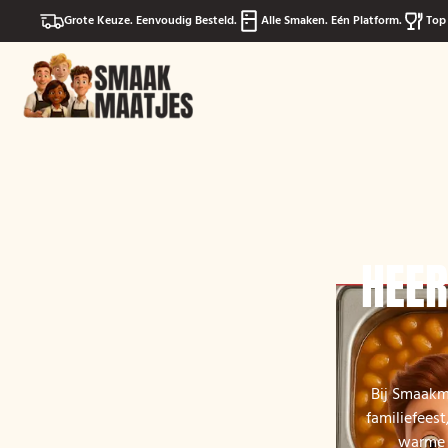
Grote Keuze. Eenvoudig Besteld.
Alle Smaken. Eén Platform.
Top 
HEER
Bij Smaakma
familiefeest
warme e