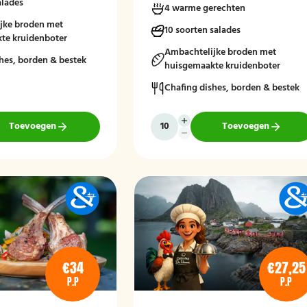
alades
4 warme gerechten
en. Afgerond met frisse
ngde salades en vers
jke broden met
10 soorten salades
denboter voor een
te kruidenboter
aakvol geheel.
Ambachtelijke broden met
hes, borden & bestek
huisgemaakte kruidenboter
stellen zonder borden en
Chafing dishes, borden & bestek
Toevoegen
Toevoegen
€34
€27,25
P.P
P.P