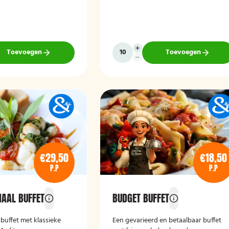
Toevoegen
Toevoegen
€29,50
€18,50
P.P
P.P
NAAL BUFFET
BUDGET BUFFET
buffet met klassieke
Een gevarieerd en betaalbaar buffet