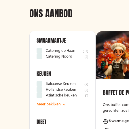
ONS AANBOD
SMAAKMAATJE
Catering de Haan
(
33
)
Catering Noord
(
2
)
KEUKEN
Italiaanse Keuken
(
2
)
Hollandse keuken
(
2
)
BUFFET DE 
Aziatische keuken
(
1
)
Meer bekijken
Ons buffet com
gerechten zoals
gehaktballetjes
DIEET
6 warme ge
kipschnitzels m
gebakken aarda