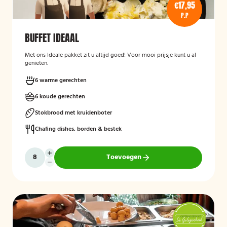
€17,95
P.P
BUFFET IDEAAL
Met ons Ideale pakket zit u altijd goed! Voor mooi prijsje kunt u al
genieten.
6 warme gerechten
6 koude gerechten
Stokbrood met kruidenboter
Chafing dishes, borden & bestek
Toevoegen