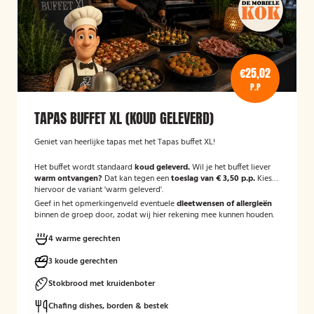
€25,02
P.P
TAPAS BUFFET XL (KOUD GELEVERD)
Geniet van heerlijke tapas met het Tapas buffet XL!
Het buffet wordt standaard
koud geleverd.
Wil je het buffet liever
warm ontvangen?
Dat kan tegen een
toeslag van € 3,50 p.p.
Kies
hiervoor de variant 'warm geleverd'.
Geef in het opmerkingenveld eventuele
dieetwensen of allergieën
binnen de groep door, zodat wij hier rekening mee kunnen houden.
4 warme gerechten
3 koude gerechten
Stokbrood met kruidenboter
Chafing dishes, borden & bestek