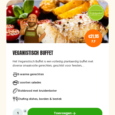
€21,95
P.P
VEGANISTISCH BUFFET
Het
Veganistisch Buffet
is een volledig plantaardig buffet met
diverse smaakvolle gerechten, geschikt voor feesten,
bedrijfsbijeenkomsten en andere gelegenheden. Het buffet biedt een
gevarieerde keuze zonder dierlijke producten en sluit aan bij gasten
6 warme gerechten
die bewust of veganistisch eten.
2 soorten salades
Stokbrood met kruidenboter
Chafing dishes, borden & bestek
Toevoegen