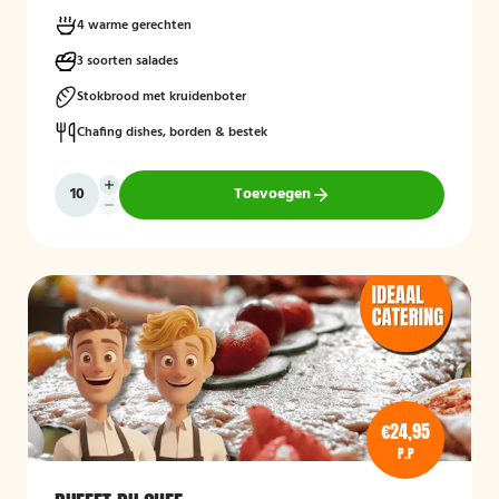
4 warme gerechten
3 soorten salades
Stokbrood met kruidenboter
Chafing dishes, borden & bestek
Toevoegen
€24,95
P.P