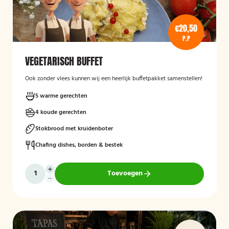
€20,50
P.P
VEGETARISCH BUFFET
Ook zonder vlees kunnen wij een heerlijk buffetpakket samenstellen!
5 warme gerechten
4 koude gerechten
Stokbrood met kruidenboter
Chafing dishes, borden & bestek
Toevoegen