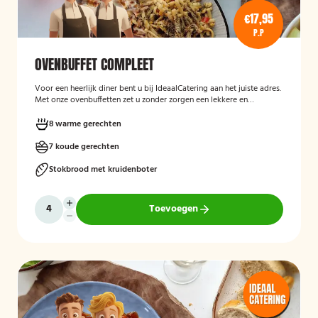
€17,95
P.P
OVENBUFFET COMPLEET
Voor een heerlijk diner bent u bij IdeaalCatering aan het juiste adres.
Met onze ovenbuffetten zet u zonder zorgen een lekkere en
gevarieerde maaltijd op tafel. Voor een intiem diner van 5 tot twaalf
personen is een ovenbuffet Ideaal!
8 warme gerechten
7 koude gerechten
Stokbrood met kruidenboter
Toevoegen