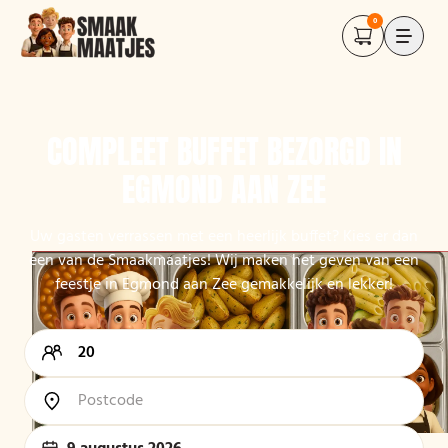
0
COMPLEET BUFFET BEZORGD IN
EGMOND AAN ZEE
Uw gasten verrassen met een heerlijk buffet? Kies er dan
een van de Smaakmaatjes! Wij maken het geven van een
feestje in Egmond aan Zee gemakkelijk en lekker!