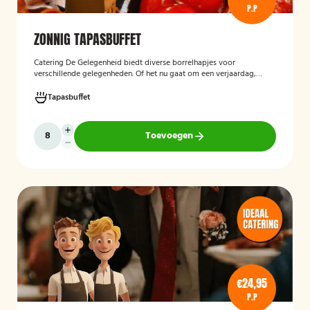
P.P
ZONNIG TAPASBUFFET
Catering De Gelegenheid biedt diverse borrelhapjes voor
verschillende gelegenheden. Of het nu gaat om een verjaardag,
receptie of andere bijeenkomst, wij verzorgen passende hapjes.
Hieronder ziet u een selectie uit ons aanbod. Het zonnig tapasbuffet
Tapasbuffet
is te bestellen vanaf 10 personen..
Toevoegen
€24,95
P.P