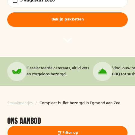
9 augustus 2026
Bekijk pakketten
Geselecteerde cateraars, altijd vers
Vind jouw pe
en zorgeloos bezorgd.
BBQ tot sushi
Smaakmaatjes
/
Compleet buffet bezorgd in Egmond aan Zee
ONS AANBOD
Filter op