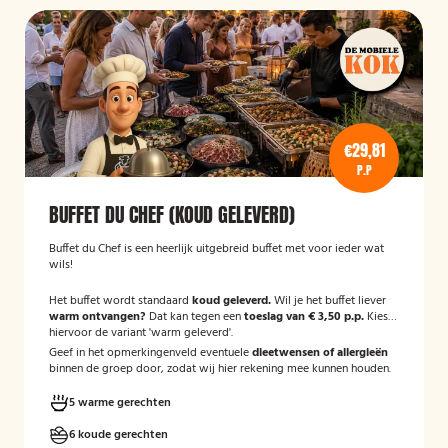
€29,81
P.P
BUFFET DU CHEF (KOUD GELEVERD)
Buffet du Chef is een heerlijk uitgebreid buffet met voor ieder wat
wils!
Het buffet wordt standaard
koud geleverd.
Wil je het buffet liever
warm ontvangen?
Dat kan tegen een
toeslag van € 3,50 p.p.
Kies
hiervoor de variant 'warm geleverd'.
Geef in het opmerkingenveld eventuele
dieetwensen of allergieën
binnen de groep door, zodat wij hier rekening mee kunnen houden.
5 warme gerechten
6 koude gerechten