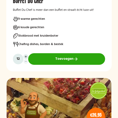
BUFFET DU CHEF
Buffet Du Chef is meer dan een buffet en straalt écht luxe uit!
9 warme gerechten
6 koude gerechten
Stokbrood met kruidenboter
Chafing dishes, borden & bestek
Toevoegen
€26,95