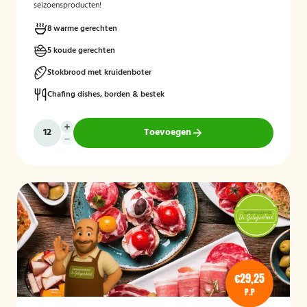
seizoensproducten!
8 warme gerechten
5 koude gerechten
Stokbrood met kruidenboter
Chafing dishes, borden & bestek
Toevoegen
€29,25
P.P