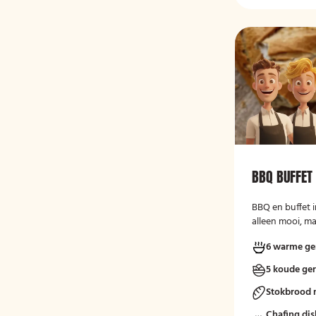
BBQ BUFFET
BBQ en buffet in
alleen mooi, m
trend!
6 warme ge
5 koude ge
Stokbrood 
Chafing dis