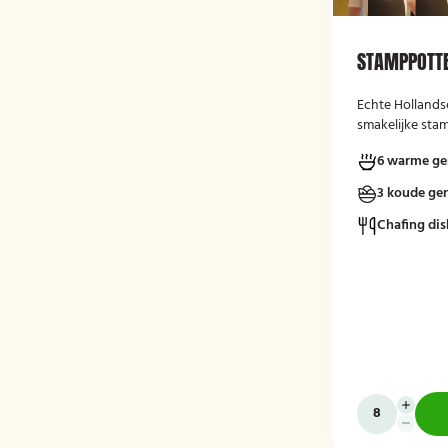
STAMPPOTT
Echte Holland
smakelijke sta
6 warme ge
3 koude ge
Chafing dis