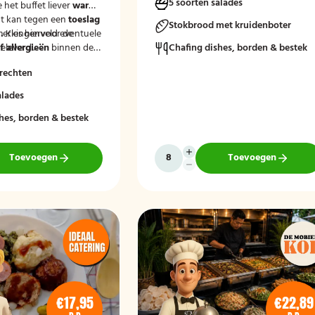
5 soorten salades
e het buffet liever
warm
t kan tegen een
toeslag
Stokbrood met kruidenboter
.
merkingenveld eventuele
Kies hiervoor de
eleverd'.
 allergieën
binnen de
Chafing dishes, borden & bestek
at wij hier rekening
rechten
uden.
alades
hes, borden & bestek
Toevoegen
Toevoegen
€17,95
€22,89