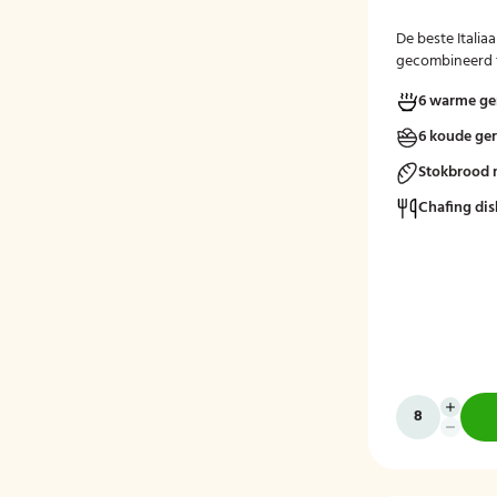
De beste Itali
gecombineerd t
Italiaans buffet
6 warme ge
6 koude ge
Stokbrood 
Chafing dis