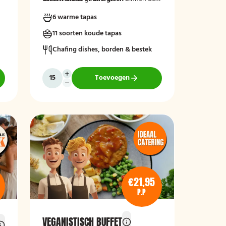
groep door, zodat wij hier rekening
6 warme tapas
mee kunnen houden.
11 soorten koude tapas
Chafing dishes, borden & bestek
Toevoegen
€21,95
P.P
VEGANISTISCH BUFFET