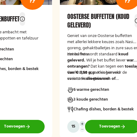
P.P
P.P
OOSTERSE BUFFETTEN (KOUD
ENBUFFET
GELEVERD)
se ambacht met
Geniet van onze Oosterse buffetten
mppotten en tafelzuur
met allerlei lekkere keuzes zoals Nasi
goreng, gehaktballetjes in zure saus e
rechten
zoveel meer.
Het buffet wordt standaard
koud
rechten
geleverd.
Wil je het buffet liever
war
ontvangen?
Dat kan tegen een
toesla
hes, borden & bestek
van € 3,50 p.p.
Geef in het opmerkingenveld
Kies hiervoor de
variant 'warm geleverd'.
eventuele
dieetwensen of
allergieën
binnen de groep door, zod
6 warme gerechten
wij hier rekening mee kunnen houden
3 koude gerechten
Chafing dishes, borden & bestek
Toevoegen
Toevoegen