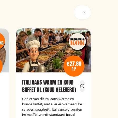
€27,80
P.P
ITALIAANS WARM EN KOUD
BUFFET XL (KOUD GELEVERD)
Geniet van dit Italiaans warme en
koude buffet, met allerlei overheerlijke
salades, spaghetti, Italiaanse groenten
en meer!
Het buffet wordt standaard
koud