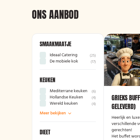
ONS AANBOD
SMAAKMAATJE
Ideaal Catering
(
25
)
De mobiele kok
(
17
)
KEUKEN
Mediterrane keuken
(
6
)
GRIEKS BUFF
Hollandse Keuken
(
4
)
Wereld keuken
(
4
)
GELEVERD)
Meer bekijken
Heerlijk en lux
verschillende v
gerechten!
DIEET
Het buffet wor