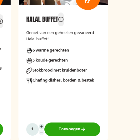
P.P
HALAL BUFFET
Geniet van een geheel en gevarieerd
Halal buffet!
n
6 warme gerechten
5 koude gerechten
m
g
Stokbrood met kruidenboter
Chafing dishes, borden & bestek
at
.
Toevoegen