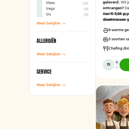
geleverd.
Wil j
Vlees
(
32
)
ontvangen?
Da
Vega
(
11
)
van € 3,50 p.p
Geef in het op
Vis
(
11
)
variant 'warm g
dieetwensen of
Meer bekijken
groep door, zod
6 warme ge
mee kunnen ho
5 soorten s
ALLERGIËN
Chafing dis
Meer bekijken
SERVICE
Meer bekijken