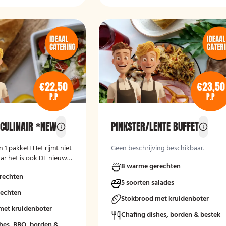
€22,50
€23,50
P.P
P.P
 CULINAIR *NEW
PINKSTER/LENTE BUFFET
 1 pakket! Het rijmt niet
Geen beschrijving beschikbaar.
aar het is ook DE nieuwe
8 warme gerechten
rechten
5 soorten salades
rechten
Stokbrood met kruidenboter
met kruidenboter
Chafing dishes, borden & bestek
hes, BBQ, borden &