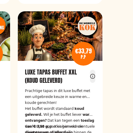
€33,79
P.P
LUXE TAPAS BUFFET XXL
(KOUD GELEVERD)
Prachtige tapas in dit luxe buffet met
een uitgebreide keuze in warme en
koude gerechten!
Het buffet wordt standaard
koud
geleverd.
Wil je het buffet liever
warm
ontvangen?
Dat kan tegen een
toeslag
van € 3,50 p.p.
Geef in het opmerkingenveld eventuele
Kies hiervoor de
variant 'warm geleverd'.
dieetwensen of allergieën
binnen de