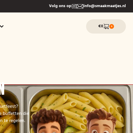
Volg ons op
info@smaakmaatjes.nl
€0
0
N
urtfeest?
 buffetten die
n te regelen.