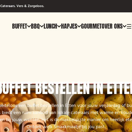
Cateraars. Vers & Zorgeloos.
BUFFET
BBQ
LUNCH
HAPJES
GOURMET
OVER ONS
☰
BUFFET BESTELLEN IN ETTE
oeiteloos een buffet bestellen in Etten voor jouw verjaardag of bu
biedt een ruim aanbod van lokale cateraars met warme en koude
en bij jouw wensen. Het is de makkelijkste manier om heerlijk ete
Ontdek welk Smaakmaatje bij jou past.