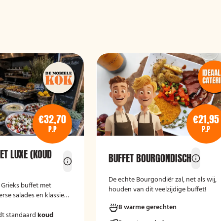
€32,70
€21,95
P.P
P.P
ET LUXE (KOUD
BUFFET BOURGONDISCH
De echte Bourgondiër zal, net als wij,
e Grieks buffet met
houden van dit veelzijdige buffet!
erse salades en klassieke
8 warme gerechten
dt standaard
koud