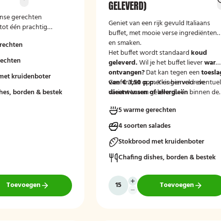
GELEVERD)
aanse gerechten
Geniet van een rijk gevuld Italiaans
ot één prachtig
buffet, met mooie verse ingrediënten
!
en smaken.
rechten
Het buffet wordt standaard
koud
rechten
geleverd.
Wil je het buffet liever
war
ontvangen?
Dat kan tegen een
toesla
met kruidenboter
van € 3,50 p.p.
Geef in het opmerkingenveld eventue
Kies hiervoor de
hes, borden & bestek
variant 'warm geleverd'.
dieetwensen of allergieën
binnen de
groep door, zodat wij hier rekening
5 warme gerechten
mee kunnen houden.
4 soorten salades
Stokbrood met kruidenboter
Chafing dishes, borden & bestek
Toevoegen
Toevoegen