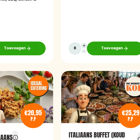
Toevoegen
Toevoegen
€20,95
€25,29
P.P
P.P
ITALIAANS BUFFET (KOUD
IAANS