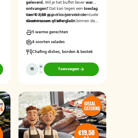
geleverd.
Wil je het buffet liever
warm
ontvangen?
Dat kan tegen een
toeslag
van € 3,50 p.p.
Geef in het opmerkingenveld eventuele
Kies hiervoor de
variant 'warm geleverd'.
dieetwensen of allergieën
binnen de
groep door, zodat wij hier rekening
5 warme gerechten
mee kunnen houden.
4 soorten salades
Chafing dishes, borden & bestek
Toevoegen
€19,50