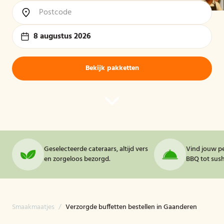
8 augustus 2026
Bekijk pakketten
Geselecteerde cateraars, altijd vers
Vind jouw pe
en zorgeloos bezorgd.
BBQ tot sushi
Smaakmaatjes
/
Verzorgde buffetten bestellen in Gaanderen