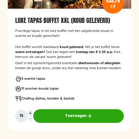
€33,79
P.P
LUXE TAPAS BUFFET XXL (KOUD GELEVERD)
Prachtige tapas in dit luxe buffet met een uitgebreide keuze in
warme en koude gerechten!
Het buffet wordt standaard
koud geleverd.
Wil je het buffet liever
warm ontvangen?
Dat kan tegen een
toeslag van € 3,50 p.p.
Kies
hiervoor de variant 'warm geleverd'.
Geef in het opmerkingenveld eventuele
dieetwensen of allergieën
binnen de groep door, zodat wij hier rekening mee kunnen houden.
6 warme tapas
11 soorten koude tapas
Chafing dishes, borden & bestek
Toevoegen