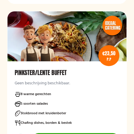
€23,50
P.P
PINKSTER/LENTE BUFFET
Geen beschrijving beschikbaar.
8 warme gerechten
5 soorten salades
Stokbrood met kruidenboter
Chafing dishes, borden & bestek