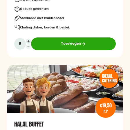
6 koude gerechten
Stokbrood met kruidenboter
Chafing dishes, borden & bestek
Toevoegen
€19,50
P.P
HALAL BUFFET