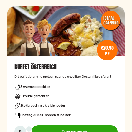
€20,95
P.P
BUFFET ÖSTERREICH
Dit buffet brengt u meteen naar de gezellige Oostenrijkse sferen!
8 warme gerechten
5 koude gerechten
Stokbrood met kruidenboter
Chafing dishes, borden & bestek
Toevoegen