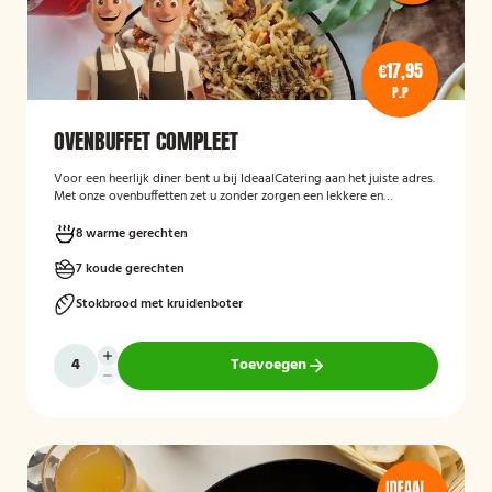
€17,95
P.P
OVENBUFFET COMPLEET
Voor een heerlijk diner bent u bij IdeaalCatering aan het juiste adres.
Met onze ovenbuffetten zet u zonder zorgen een lekkere en
gevarieerde maaltijd op tafel. Voor een intiem diner van 5 tot twaalf
personen is een ovenbuffet Ideaal!
8 warme gerechten
7 koude gerechten
Stokbrood met kruidenboter
Toevoegen