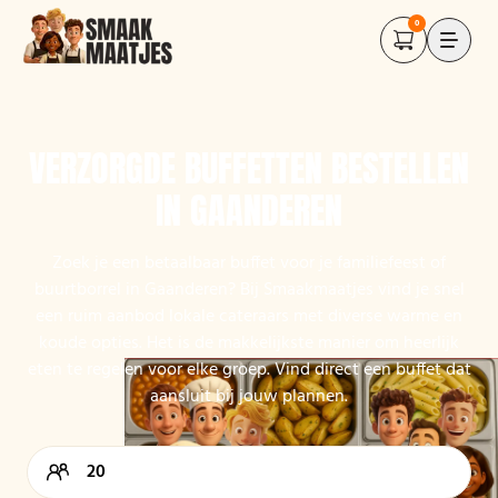
0
VERZORGDE BUFFETTEN BESTELLEN
IN GAANDEREN
Zoek je een betaalbaar buffet voor je familiefeest of
buurtborrel in Gaanderen? Bij Smaakmaatjes vind je snel
een ruim aanbod lokale cateraars met diverse warme en
koude opties. Het is de makkelijkste manier om heerlijk
eten te regelen voor elke groep. Vind direct een buffet dat
aansluit bij jouw plannen.