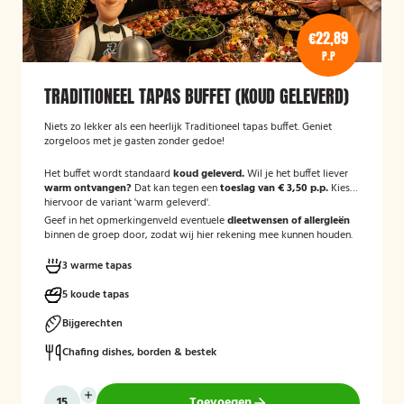
€22,89
P.P
TRADITIONEEL TAPAS BUFFET (KOUD GELEVERD)
Niets zo lekker als een heerlijk Traditioneel tapas buffet. Geniet
zorgeloos met je gasten zonder gedoe!
Het buffet wordt standaard
koud geleverd.
Wil je het buffet liever
warm ontvangen?
Dat kan tegen een
toeslag van € 3,50 p.p.
Kies
hiervoor de variant 'warm geleverd'.
Geef in het opmerkingenveld eventuele
dieetwensen of allergieën
binnen de groep door, zodat wij hier rekening mee kunnen houden.
3 warme tapas
5 koude tapas
Bijgerechten
Chafing dishes, borden & bestek
Toevoegen