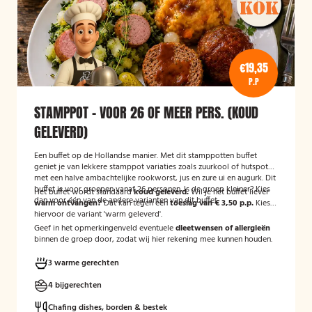
€19,35
P.P
STAMPPOT - VOOR 26 OF MEER PERS. (KOUD
GELEVERD)
Een buffet op de Hollandse manier. Met dit stamppotten buffet
geniet je van lekkere stamppot variaties zoals zuurkool of hutspot
met een halve ambachtelijke rookworst, jus en zure ui en augurk. Dit
buffet is voor groepen vanaf 26 personen. Is de groep kleiner? Kies
Het buffet wordt standaard
koud geleverd.
Wil je het buffet liever
dan voor één van de andere varianten van dit buffet.
warm ontvangen?
Dat kan tegen een
toeslag van € 3,50 p.p.
Kies
hiervoor de variant 'warm geleverd'.
Geef in het opmerkingenveld eventuele
dieetwensen of allergieën
binnen de groep door, zodat wij hier rekening mee kunnen houden.
3 warme gerechten
4 bijgerechten
Chafing dishes, borden & bestek