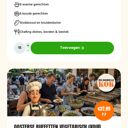
6 warme gerechten
6 koude gerechten
Stokbrood en kruidenboter
Chafing dishes, borden & bestek
Toevoegen
€22,89
P.P
OOSTERSE BUFFETTEN VEGETARISCH (KOUD