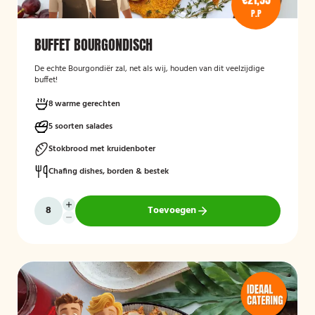
P.P
BUFFET BOURGONDISCH
De echte Bourgondiër zal, net als wij, houden van dit veelzijdige
buffet!
8 warme gerechten
5 soorten salades
Stokbrood met kruidenboter
Chafing dishes, borden & bestek
Toevoegen