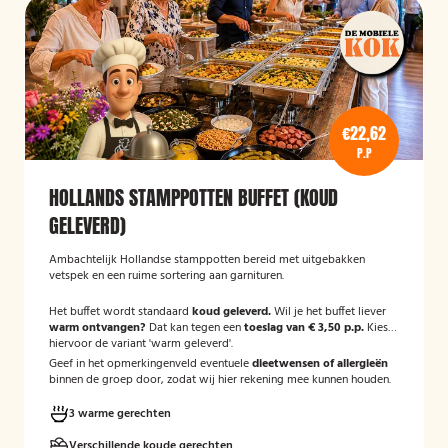
€22,62
P.P
HOLLANDS STAMPPOTTEN BUFFET (KOUD
GELEVERD)
Ambachtelijk Hollandse stamppotten bereid met uitgebakken
vetspek en een ruime sortering aan garnituren.
Het buffet wordt standaard
koud geleverd.
Wil je het buffet liever
warm ontvangen?
Dat kan tegen een
toeslag van € 3,50 p.p.
Kies
hiervoor de variant 'warm geleverd'.
Geef in het opmerkingenveld eventuele
dieetwensen of allergieën
binnen de groep door, zodat wij hier rekening mee kunnen houden.
3 warme gerechten
Verschillende koude gerechten