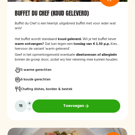
BUFFET DU CHEF (KOUD GELEVERD)
Buffet du Chef is een heerlijk uitgebreid buffet met voor ieder wat
wils!
Het buffet wordt standaard
koud geleverd.
Wil je het buffet liever
warm ontvangen?
Dat kan tegen een
toeslag van € 3,50 p.p.
Kies
hiervoor de variant 'warm geleverd'.
Geef in het opmerkingenveld eventuele
dieetwensen of allergieën
binnen de groep door, zodat wij hier rekening mee kunnen houden.
5 warme gerechten
6 koude gerechten
Chafing dishes, borden & bestek
Toevoegen