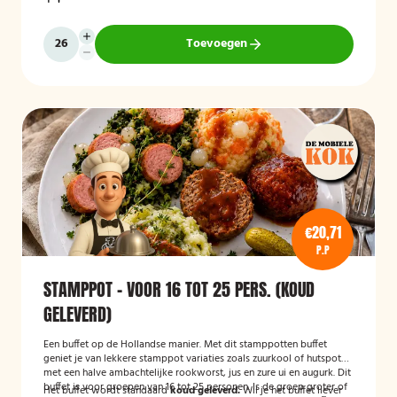
Toevoegen
€20,71
P.P
STAMPPOT - VOOR 16 TOT 25 PERS. (KOUD
GELEVERD)
Een buffet op de Hollandse manier. Met dit stamppotten buffet
geniet je van lekkere stamppot variaties zoals zuurkool of hutspot
met een halve ambachtelijke rookworst, jus en zure ui en augurk. Dit
buffet is voor groepen van 16 tot 25 personen. Is de groep groter of
Het buffet wordt standaard
koud geleverd.
Wil je het buffet liever