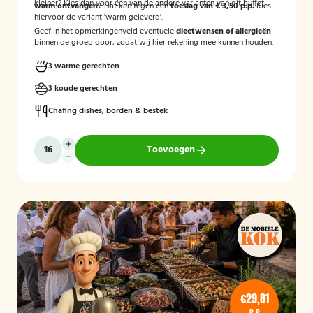
kleiner? Kies dan voor één van de andere varianten van dit buffet.
warm ontvangen?
Dat kan tegen een
toeslag van € 3,50 p.p.
Kies
hiervoor de variant 'warm geleverd'.
Geef in het opmerkingenveld eventuele
dieetwensen of allergieën
binnen de groep door, zodat wij hier rekening mee kunnen houden.
3 warme gerechten
3 koude gerechten
Chafing dishes, borden & bestek
Toevoegen
€29,81
P.P