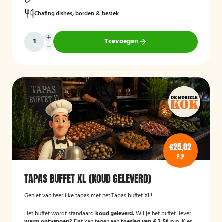
Chafing dishes, borden & bestek
Toevoegen
€25,02
P.P
TAPAS BUFFET XL (KOUD GELEVERD)
Geniet van heerlijke tapas met het Tapas buffet XL!
Het buffet wordt standaard
koud geleverd.
Wil je het buffet liever
warm ontvangen?
Dat kan tegen een
toeslag van € 3,50 p.p.
Kies