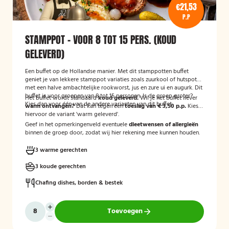
€21,53
P.P
STAMPPOT - VOOR 8 TOT 15 PERS. (KOUD
GELEVERD)
Een buffet op de Hollandse manier. Met dit stamppotten buffet
geniet je van lekkere stamppot variaties zoals zuurkool of hutspot
met een halve ambachtelijke rookworst, jus en zure ui en augurk. Dit
buffet is voor groepen van 8 tot 15 personen. Is de groep groter?
Het buffet wordt standaard
koud geleverd.
Wil je het buffet liever
Kies dan voor één van de andere varianten van dit buffet.
warm ontvangen?
Dat kan tegen een
toeslag van € 3,50 p.p.
Kies
hiervoor de variant 'warm geleverd'.
Geef in het opmerkingenveld eventuele
dieetwensen of allergieën
binnen de groep door, zodat wij hier rekening mee kunnen houden.
3 warme gerechten
3 koude gerechten
Chafing dishes, borden & bestek
Toevoegen