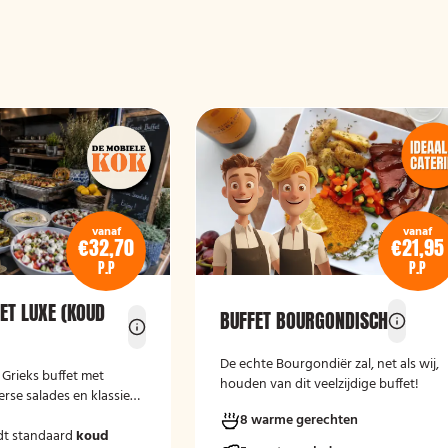
vanaf
vanaf
€32,70
€21,95
P.P
P.P
ET LUXE (KOUD
BUFFET BOURGONDISCH
De echte Bourgondiër zal, net als wij,
e Grieks buffet met
houden van dit veelzijdige buffet!
erse salades en klassieke
8 warme gerechten
dt standaard
koud