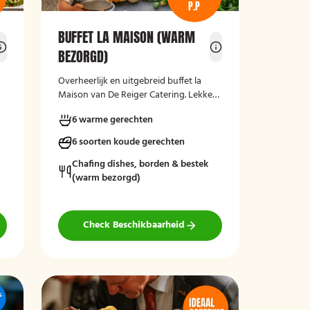
P.P
BUFFET LA MAISON (WARM
BEZORGD)
Overheerlijk en uitgebreid buffet la
Maison van De Reiger Catering. Lekker,
compleet en warm geleverd!
6 warme gerechten
6 soorten koude gerechten
Chafing dishes, borden & bestek
(warm bezorgd)
Check Beschikbaarheid