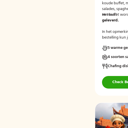
koude buffet, me
salades, spaghe
en meer!
Het buffet wor
geleverd.
In het opmerki
bestelling kun 
dieetwensen of
5 warme ge
groep doorgeve
rekening mee 
4 soorten s
Chafing dis
Check B