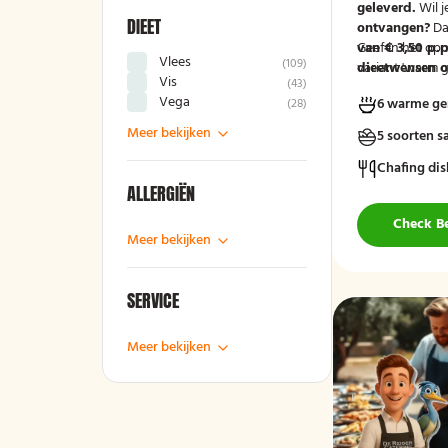
geleverd.
Wil j
DIEET
ontvangen?
Da
van € 3,50 p.p
Geef in het op
Vlees
(
109
)
variant 'warm g
dieetwensen of
Vis
(
43
)
groep door, zod
Vega
6 warme ge
(
28
)
mee kunnen ho
Meer bekijken
5 soorten s
Chafing dis
ALLERGIËN
Check B
Meer bekijken
SERVICE
Meer bekijken