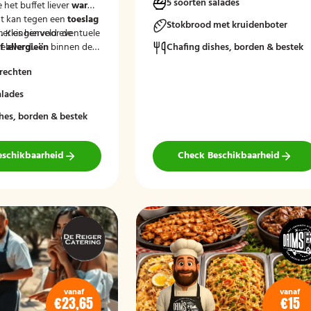
5 soorten salades
e het buffet liever
warm
t kan tegen een
toeslag
Stokbrood met kruidenboter
.
merkingenveld eventuele
Kies hiervoor de
eleverd'.
 allergieën
binnen de
Chafing dishes, borden & bestek
at wij hier rekening
rechten
uden.
alades
hes, borden & bestek
eschikbaarheid
Check Beschikbaarheid
vanaf
vanaf
€23,65
€15