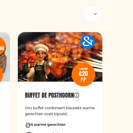
vanaf
€20
P.P
BUFFET DE POSTHOORN
Ons buffet combineert klassieke warme
gerechten zoals kipsaté,
gehaktballetjes in zoetzure saus en
6 warme gerechten
kipschnitzels met bijgerechten als
gebakken aardappelen, rijst en