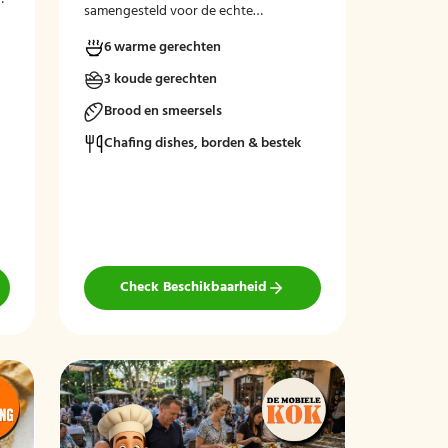
samengesteld voor de echte
liefhebbers!
6 warme gerechten
r
3 koude gerechten
Brood en smeersels
Chafing dishes, borden & bestek
Check Beschikbaarheid