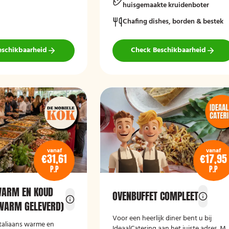
huisgemaakte kruidenboter
Chafing dishes, borden & bestek
eschikbaarheid
Check Beschikbaarheid
vanaf
vanaf
€31,61
€17,95
P.P
P.P
WARM EN KOUD
OVENBUFFET COMPLEET
(WARM GELEVERD)
Voor een heerlijk diner bent u bij
Italiaans warme en
IdeaalCatering aan het juiste adres. M