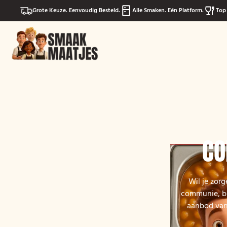
Grote Keuze. Eenvoudig Besteld.
Alle Smaken. Eén Platform.
Top 
CO
Wil je zor
communie, bu
aanbod van 