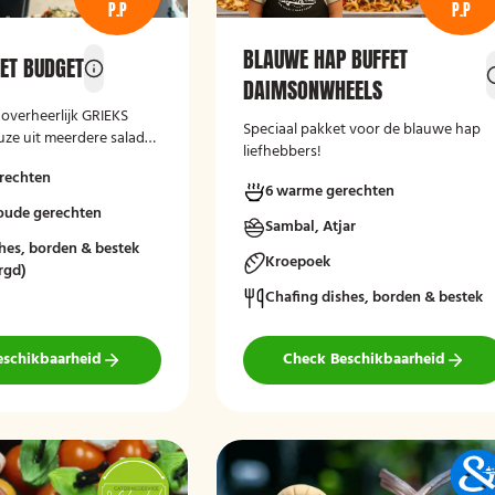
P.P
P.P
BLAUWE HAP BUFFET
FET BUDGET
DAIMSONWHEELS
 overheerlijk GRIEKS
Speciaal pakket voor de blauwe hap
ze uit meerdere salade-
liefhebbers!
s gebakken brood en
rechten
Laat het smaken!
6 warme gerechten
koude gerechten
Sambal, Atjar
hes, borden & bestek
Kroepoek
rgd)
Chafing dishes, borden & bestek
eschikbaarheid
Check Beschikbaarheid