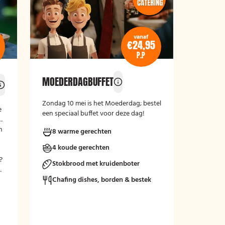
vanaf
€24,95
P.P
MOEDERDAGBUFFET
Zondag 10 mei is het Moederdag; bestel
e
een speciaal buffet voor deze dag!
n
8 warme gerechten
4 koude gerechten
?
Stokbrood met kruidenboter
n
Chafing dishes, borden & bestek