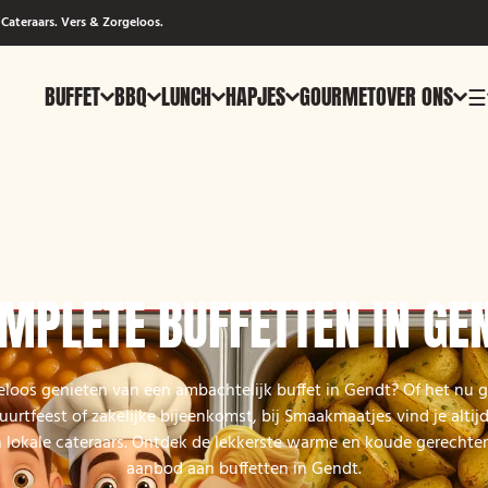
Cateraars. Vers & Zorgeloos.
BUFFET
BBQ
LUNCH
HAPJES
GOURMET
OVER ONS
☰
MPLETE BUFFETTEN IN GE
geloos genieten van een ambachtelijk buffet in Gendt? Of het nu 
urtfeest of zakelijke bijeenkomst, bij Smaakmaatjes vind je altij
lokale cateraars. Ontdek de lekkerste warme en koude gerechten
aanbod aan buffetten in Gendt.