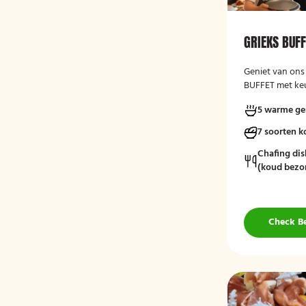
GRIEKS BUF
Geniet van ons
BUFFET met keu
varianten, ver
5 warme ge
kruidenboter. 
7 soorten 
Chafing dis
(koud bezo
Check B