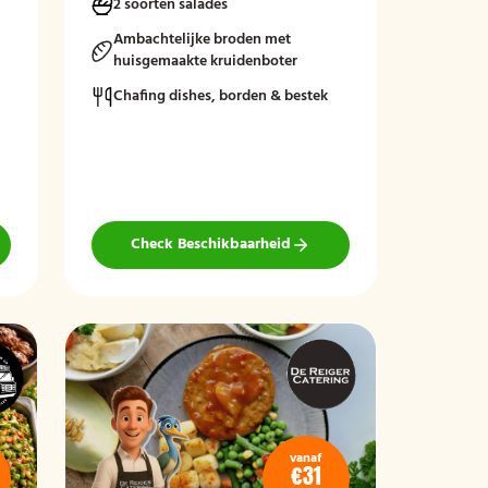
2 soorten salades
seizoensgroenten. Afgerond met frisse
rauwkost, gemengde salades en vers
Ambachtelijke broden met
brood met kruidenboter voor een
huisgemaakte kruidenboter
compleet en smaakvol geheel.
Chafing dishes, borden & bestek
Mogelijk te bestellen zonder borden en
bestek!
Check Beschikbaarheid
vanaf
€31