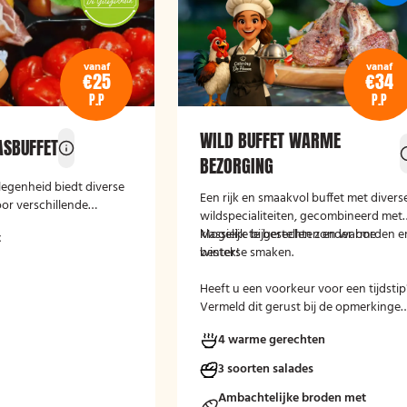
vanaf
vanaf
€25
€34
P.P
P.P
WILD BUFFET WARME
ASBUFFET
BEZORGING
legenheid biedt diverse
Een rijk en smaakvol buffet met divers
or verschillende
wildspecialiteiten, gecombineerd met
Of het nu gaat om een
klassieke bijgerechten en warme
Mogelijk te bestellen zonder borden e
t
eptie of andere
winterse smaken.
bestek!
ij verzorgen passende
r ziet u een selectie uit
Heeft u een voorkeur voor een tijdstip
t zonnig tapasbuffet is
Vermeld dit gerust bij de opmerkinge
naf 10 personen..
tijdens het afrekenen.
4 warme gerechten
3 soorten salades
Ambachtelijke broden met