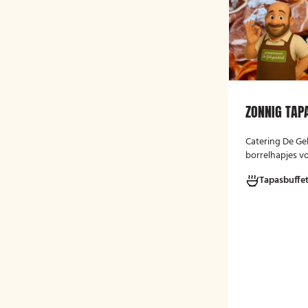
ZONNIG TAP
Catering De Ge
borrelhapjes vo
gelegenheden. 
Tapasbuffe
verjaardag, rec
bijeenkomst, w
hapjes. Hieronde
ons aanbod. He
te bestellen va