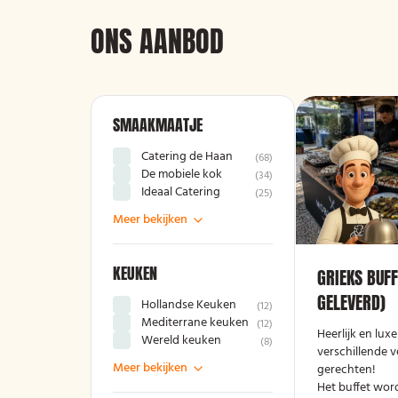
ONS AANBOD
SMAAKMAATJE
Catering de Haan
(
68
)
De mobiele kok
(
34
)
Ideaal Catering
(
25
)
Meer bekijken
KEUKEN
GRIEKS BUFF
GELEVERD)
Hollandse Keuken
(
12
)
Mediterrane keuken
(
12
)
Heerlijk en lux
Wereld keuken
(
8
)
verschillende v
Meer bekijken
gerechten!
Het buffet wor