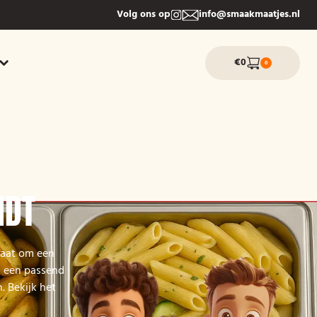
Volg ons op
info@smaakmaatjes.nl
€0
0
NDT
gaat om een
d een passend
. Bekijk het