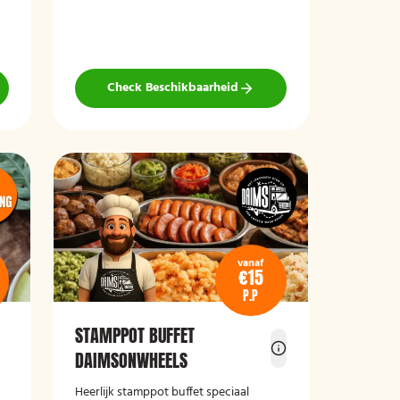
Check Beschikbaarheid
vanaf
€15
P.P
STAMPPOT BUFFET
DAIMSONWHEELS
Heerlijk stamppot buffet speciaal
et