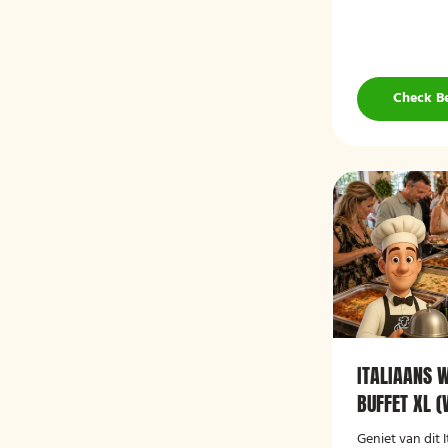
Check B
ITALIAANS 
BUFFET XL 
Geniet van dit 