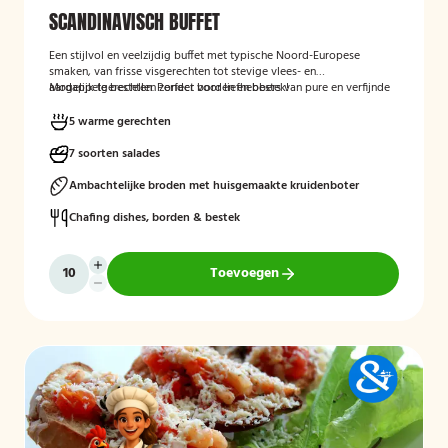
SCANDINAVISCH BUFFET
Een stijlvol en veelzijdig buffet met typische Noord-Europese
smaken, van frisse visgerechten tot stevige vlees- en
aardappelgerechten. Perfect voor liefhebbers van pure en verfijnde
Mogelijk te bestellen zonder borden en bestek!
keuken.
5 warme gerechten
7 soorten salades
Ambachtelijke broden met huisgemaakte kruidenboter
Chafing dishes, borden & bestek
Toevoegen