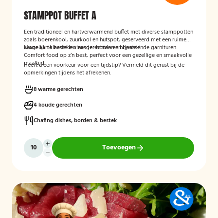
STAMPPOT BUFFET A
Een traditioneel en hartverwarmend buffet met diverse stamppotten
zoals boerenkool, zuurkool en hutspot, geserveerd met een ruime
keuze aan klassieke vleesgerechten en bijpassende garnituren.
Mogelijk te bestellen zonder borden en bestek!
Comfort food op z’n best, perfect voor een gezellige en smaakvolle
maaltijd.
Heeft u een voorkeur voor een tijdstip? Vermeld dit gerust bij de
opmerkingen tijdens het afrekenen.
8 warme gerechten
4 koude gerechten
Chafing dishes, borden & bestek
Toevoegen