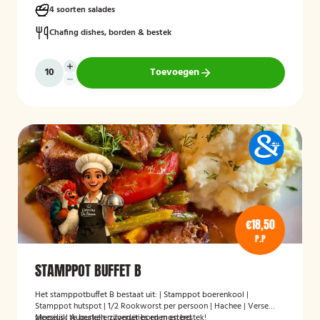
4 soorten salades
Mogelijk te bestellen zonder borden en bestek!.
Chafing dishes, borden & bestek
Toevoegen
€18,50
P.P
STAMPPOT BUFFET B
Het stamppotbuffet B bestaat uit: | Stamppot boerenkool |
Stamppot hutspot | 1/2 Rookworst per persoon | Hachee | Verse
vleesjus | Augurken, zilveruitjes en mosterd
Mogelijk te bestellen zonder borden en bestek!