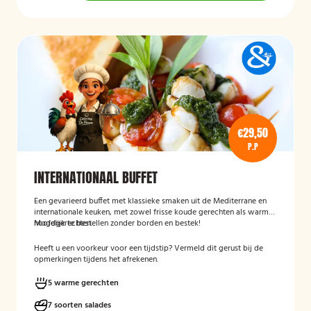
€29,50
P.P
INTERNATIONAAL BUFFET
Een gevarieerd buffet met klassieke smaken uit de Mediterrane en
internationale keuken, met zowel frisse koude gerechten als warme
hoofdgerechten.
Mogelijk te bestellen zonder borden en bestek!
Heeft u een voorkeur voor een tijdstip? Vermeld dit gerust bij de
opmerkingen tijdens het afrekenen.
5 warme gerechten
7 soorten salades