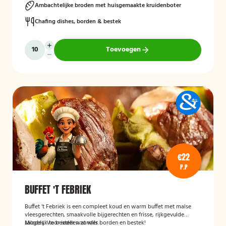
Ambachtelijke broden met huisgemaakte kruidenboter
Chafing dishes, borden & bestek
Toevoegen
€22
P.P
BUFFET 'T FEBRIEK
Buffet ‘t Febriek is een compleet koud en warm buffet met malse
vleesgerechten, smaakvolle bijgerechten en frisse, rijkgevulde
salades. Voor ieder wat wils.
Mogelijk te bestellen zonder borden en bestek!