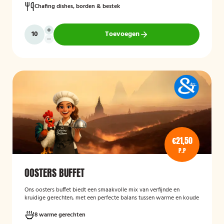
Chafing dishes, borden & bestek
Toevoegen
€21,50
P.P
OOSTERS BUFFET
Ons oosters buffet biedt een smaakvolle mix van verfijnde en
kruidige gerechten, met een perfecte balans tussen warme en koude
specialiteiten. Geniet van rijke smaken, geurende kruiden en een
gevarieerd aanbod voor iedereen
8 warme gerechten