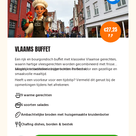
€27,25
P.P
VLAAMS BUFFET
Een rijk en bourgondisch buffet met klassieke Vlaamse gerechten,
waarin hartige vleesgerechten worden gecombineerd met frisse
salades en traditionele bijgerechten. Perfect voor een gezellige en
Mogelijk te bestellen zonder borden en bestek!
smaakvolle maaltijd.
Heeft u een voorkeur voor een tijdstip? Vermeld dit gerust bij de
opmerkingen tijdens het afrekenen.
9 warme gerechten
6 soorten salades
Ambachtelijke broden met huisgemaakte kruidenboter
Chafing dishes, borden & bestek