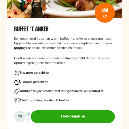
€24
P.P
BUFFET 'T ANKER
Een gevarieerd koud- en warm buffet met diverse vleesgerechten,
bijgerechten en salades, geschikt voor een complete maaltijd voor
groepen.
Mogelijk te bestellen zonder borden en bestek!
Heeft u een voorkeur voor een tijdstip? Vermeld dit gerust bij de
opmerkingen tijdens het afrekenen.
6 warme gerechten
7 koude gerechten
Ambachtelijke broden met huisgemaakte kruidenboter
Chafing dishes, borden & bestek
Toevoegen