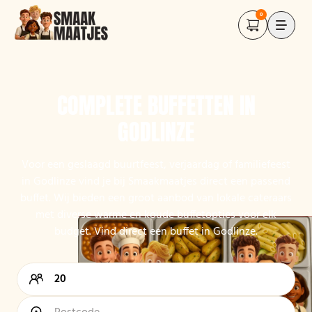
0
COMPLETE BUFFETTEN IN
GODLINZE
Voor een geslaagd buurtfeest, verjaardag of familiefeest
in Godlinze vind je bij Smaakmaatjes direct een passend
buffet. Wij bieden een groot aanbod van lokale cateraars
met diverse warme en koude buffetopties voor elk
budget. Vind direct een buffet in Godlinze.