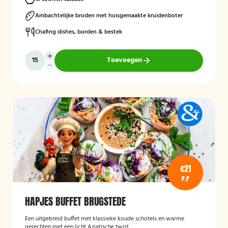
Ambachtelijke broden met huisgemaakte kruidenboter
Chafing dishes, borden & bestek
Toevoegen
€21
P.P
HAPJES BUFFET BRUGSTEDE
Een uitgebreid buffet met klassieke koude schotels en warme
gerechten met een licht Aziatische twist.