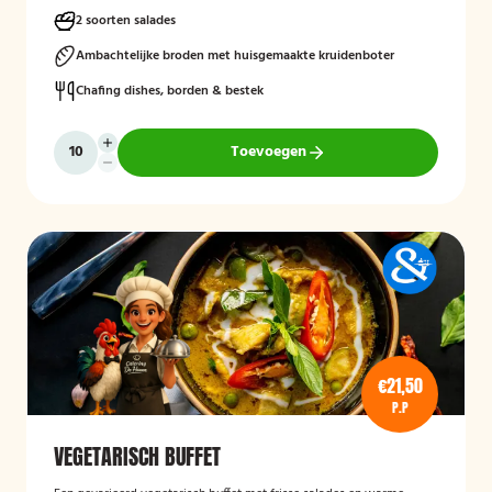
voor een compleet en smaakvol geheel.
2 soorten salades
Mogelijk te bestellen zonder borden en bestek!
Ambachtelijke broden met huisgemaakte kruidenboter
Chafing dishes, borden & bestek
Toevoegen
€21,50
P.P
VEGETARISCH BUFFET