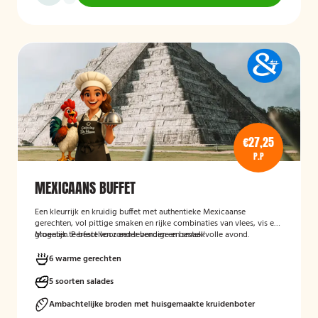
€27,25
P.P
MEXICAANS BUFFET
Een kleurrijk en kruidig buffet met authentieke Mexicaanse
gerechten, vol pittige smaken en rijke combinaties van vlees, vis en
groenten. Perfect voor een levendige en smaakvolle avond.
Mogelijk te bestellen zonder borden en bestek!
6 warme gerechten
5 soorten salades
Ambachtelijke broden met huisgemaakte kruidenboter