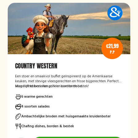
€21,99
P.P
COUNTRY WESTERN
Een stoer en smaakvol buffet geïnspireerd op de Amerikaanse
keuken, met stevige vleesgerechten en frisse bijgerechten. Perfect
voor liefhebbers van grill- en comfortfood.
Mogelijk te bestellen zonder borden en bestek!
6 warme gerechten
4 soorten salades
Ambachtelijke broden met huisgemaakte kruidenboter
Chafing dishes, borden & bestek