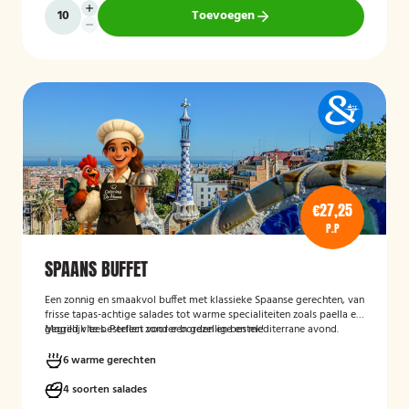
Toevoegen
€27,25
P.P
SPAANS BUFFET
Een zonnig en smaakvol buffet met klassieke Spaanse gerechten, van
frisse tapas-achtige salades tot warme specialiteiten zoals paella en
gegrild vlees. Perfect voor een gezellige en mediterrane avond.
Mogelijk te bestellen zonder borden en bestek!
6 warme gerechten
4 soorten salades