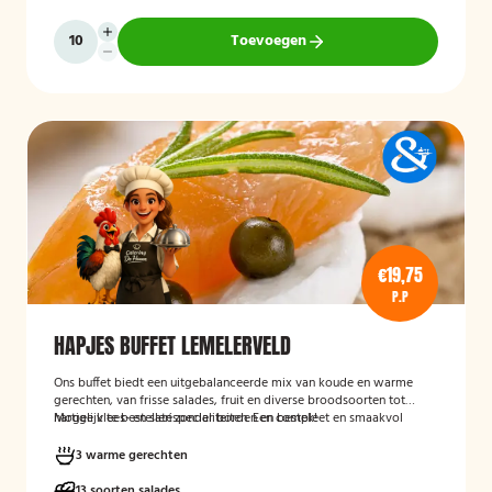
Toevoegen
€19,75
P.P
HAPJES BUFFET LEMELERVELD
Ons buffet biedt een uitgebalanceerde mix van koude en warme
gerechten, van frisse salades, fruit en diverse broodsoorten tot
hartige vlees- en satéspecialiteiten. Een compleet en smaakvol
Mogelijk te bestellen zonder borden en bestek!
buffet voor elke gelegenheid.
3 warme gerechten
13 soorten salades