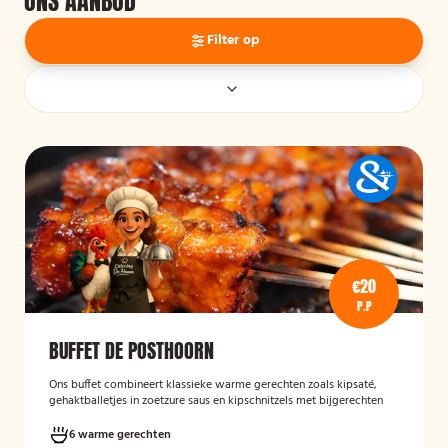
ONS AANBOD
Filter op
€20
P.P
BUFFET DE POSTHOORN
Ons buffet combineert klassieke warme gerechten zoals kipsaté,
gehaktballetjes in zoetzure saus en kipschnitzels met bijgerechten
als gebakken aardappelen, rijst en seizoensgroenten. Afgerond met
frisse rauwkost, gemengde salades en vers brood met kruidenboter
6 warme gerechten