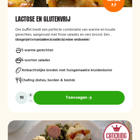
P.P
LACTOSE EN GLUTENVRIJ
Ons buffet biedt een perfecte combinatie van warme en koude
gerechten, aangevuld met frisse salades en vers brood. Een
compleet en smaakvol aanbod voor iedereen.
Mogelijk te bestellen zonder borden en bestek!
5 warme gerechten
6 soorten salades
Ambachtelijke broden met huisgemaakte kruidenboter
Chafing dishes, borden & bestek
Toevoegen