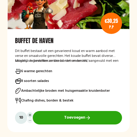
€30,25
P.P
BUFFET DE HAVEN
Dit buffet bestaat uit een gevarieerd koud en warm aanbod met
verse en smaakvolle gerechten. Het koude buffet bevat diverse
salades, visgerechten en brood met smeersels, aangevuld met een
Mogelijk te bestellen zonder borden en bestek!
fruitsalade. Het warme buffet biedt vlees-, vis- en groentegerechten
zoals eendenborst, gamba’s, biefstukreepjes en buikspek,
6 warme gerechten
geserveerd met bijgerechten zoals gewokte groenten en
aardappeltjes.
8 soorten salades
Ambachtelijke broden met huisgemaakte kruidenboter
Chafing dishes, borden & bestek
Toevoegen