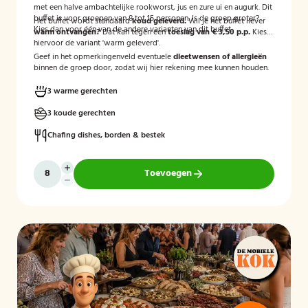
met een halve ambachtelijke rookworst, jus en zure ui en augurk. Dit
buffet is voor groepen van 8 tot 15 personen. Is de groep groter?
Het buffet wordt standaard
koud geleverd.
Wil je het buffet liever
Kies dan voor één van de andere varianten van dit buffet.
warm ontvangen?
Dat kan tegen een
toeslag van € 3,50 p.p.
Kies
hiervoor de variant 'warm geleverd'.
Geef in het opmerkingenveld eventuele
dieetwensen of allergieën
binnen de groep door, zodat wij hier rekening mee kunnen houden.
3 warme gerechten
3 koude gerechten
Chafing dishes, borden & bestek
Toevoegen