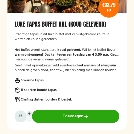
€33,79
P.P
LUXE TAPAS BUFFET XXL (KOUD GELEVERD)
Prachtige tapas in dit luxe buffet met een uitgebreide keuze in
warme en koude gerechten!
Het buffet wordt standaard
koud geleverd.
Wil je het buffet liever
warm ontvangen?
Dat kan tegen een
toeslag van € 3,50 p.p.
Kies
hiervoor de variant 'warm geleverd'.
Geef in het opmerkingenveld eventuele
dieetwensen of allergieën
binnen de groep door, zodat wij hier rekening mee kunnen houden.
6 warme tapas
11 soorten koude tapas
Chafing dishes, borden & bestek
Toevoegen