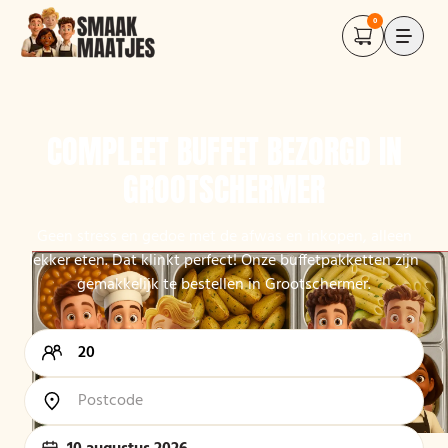
0
COMPLEET BUFFET BEZORGD IN
GROOTSCHERMER
Geen stress en gedoe met de afwas en inkopen, alleen
lekker eten. Dat klinkt perfect! Onze buffetpakketten zijn
gemakkelijk te bestellen in Grootschermer.