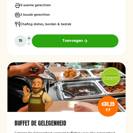
kunnen houden.
6 warme gerechten
3 koude gerechten
Chafing dishes, borden & bestek
Toevoegen
€30,25
P.P
BUFFET DE GELEGENHEID