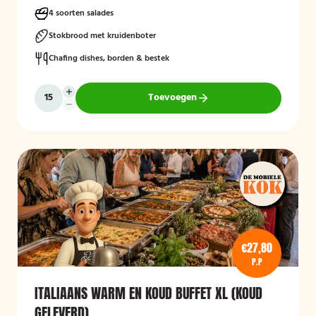
4 soorten salades
Stokbrood met kruidenboter
Chafing dishes, borden & bestek
Toevoegen
€27,80
P.P
ITALIAANS WARM EN KOUD BUFFET XL (KOUD
GELEVERD)