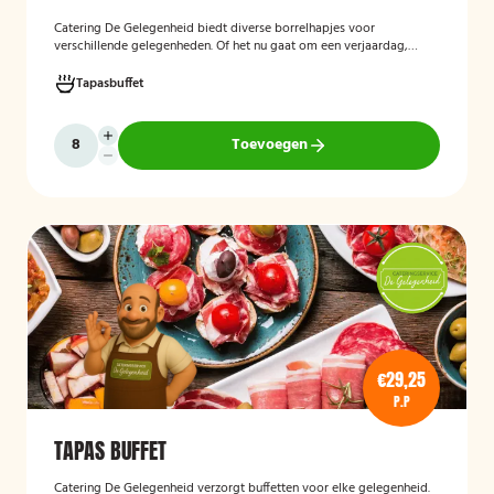
Catering De Gelegenheid biedt diverse borrelhapjes voor
verschillende gelegenheden. Of het nu gaat om een verjaardag,
receptie of andere bijeenkomst, wij verzorgen passende hapjes.
Hieronder ziet u een selectie uit ons aanbod. Het zonnig tapasbuffet
Tapasbuffet
is te bestellen vanaf 10 personen..
Toevoegen
€29,25
P.P
TAPAS BUFFET
Catering De Gelegenheid verzorgt buffetten voor elke gelegenheid.