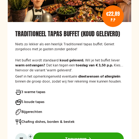
€22,89
P.P
TRADITIONEEL TAPAS BUFFET (KOUD GELEVERD)
Niets zo lekker als een heerlijk Traditioneel tapas buffet. Geniet
zorgeloos met je gasten zonder gedoe!
Het buffet wordt standaard
koud geleverd.
Wil je het buffet liever
warm ontvangen?
Dat kan tegen een
toeslag van € 3,50 p.p.
Kies
hiervoor de variant 'warm geleverd'.
Geef in het opmerkingenveld eventuele
dieetwensen of allergieën
binnen de groep door, zodat wij hier rekening mee kunnen houden.
3 warme tapas
5 koude tapas
Bijgerechten
Chafing dishes, borden & bestek