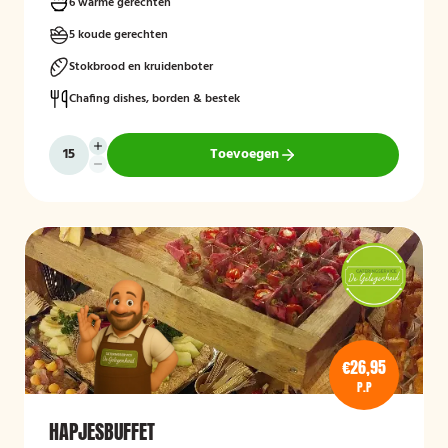
6 warme gerechten
5 koude gerechten
Stokbrood en kruidenboter
Chafing dishes, borden & bestek
Toevoegen
€26,95
P.P
HAPJESBUFFET