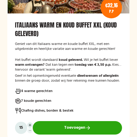
€32,16
P.P
ITALIAANS WARM EN KOUD BUFFET XXL (KOUD
GELEVERD)
Geniet van dit Italiaans warme en koude buffet XXL, met een
uitgebreide en heerlijke variatie aan warme en koude gerechten!
Het buffet wordt standaard
koud geleverd.
Wil je het buffet liever
warm ontvangen?
Dat kan tegen een
toeslag van € 3,50 p.p.
Kies
hiervoor de variant 'warm geleverd'.
Geef in het opmerkingenveld eventuele
dieetwensen of allergieën
binnen de groep door, zodat wij hier rekening mee kunnen houden.
4 warme gerechten
7 koude gerechten
Chafing dishes, borden & bestek
Toevoegen