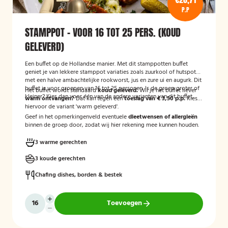
P.P
STAMPPOT - VOOR 16 TOT 25 PERS. (KOUD
GELEVERD)
Een buffet op de Hollandse manier. Met dit stamppotten buffet
geniet je van lekkere stamppot variaties zoals zuurkool of hutspot
met een halve ambachtelijke rookworst, jus en zure ui en augurk. Dit
buffet is voor groepen van 16 tot 25 personen. Is de groep groter of
Het buffet wordt standaard
koud geleverd.
Wil je het buffet liever
kleiner? Kies dan voor één van de andere varianten van dit buffet.
warm ontvangen?
Dat kan tegen een
toeslag van € 3,50 p.p.
Kies
hiervoor de variant 'warm geleverd'.
Geef in het opmerkingenveld eventuele
dieetwensen of allergieën
binnen de groep door, zodat wij hier rekening mee kunnen houden.
3 warme gerechten
3 koude gerechten
Chafing dishes, borden & bestek
Toevoegen