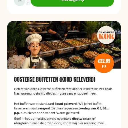
Toevoegen
€22,89
P.P
OOSTERSE BUFFETTEN (KOUD GELEVERD)
Geniet van onze Oosterse buffetten met allerlei lekkere keuzes zoals
Nasi goreng, gehaktballetjes in zure saus en zoveel meer.
Het buffet wordt standaard
koud geleverd.
Wil je het buffet
liever
warm ontvangen?
Dat kan tegen een
toeslag van € 3,50
p.p.
Kies hiervoor de variant 'warm geleverd'.
Geef in het opmerkingenveld eventuele
dieetwensen of
allergieën
binnen de groep door, zodat wij hier rekening mee