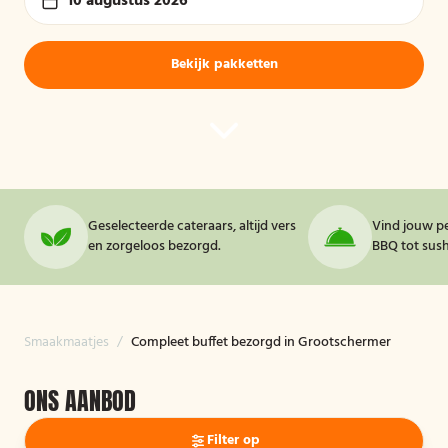
10 augustus 2026
Bekijk pakketten
Geselecteerde cateraars, altijd vers
Vind jouw pe
en zorgeloos bezorgd.
BBQ tot sushi
Smaakmaatjes
/
Compleet buffet bezorgd in Grootschermer
ONS AANBOD
Filter op