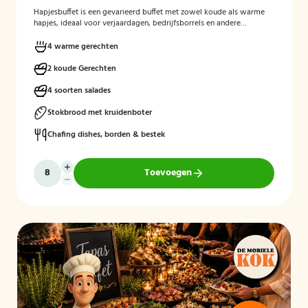
Hapjesbuffet
is een gevarieerd buffet met zowel koude als warme
hapjes, ideaal voor verjaardagen, bedrijfsborrels en andere
feestelijke gelegenheden. Het buffet biedt een informele en
smaakvolle manier om gasten te laten genieten van verschillende
4 warme gerechten
kleine gerechten, zonder een traditioneel diner te serveren.
2 koude Gerechten
4 soorten salades
Stokbrood met kruidenboter
Chafing dishes, borden & bestek
Toevoegen