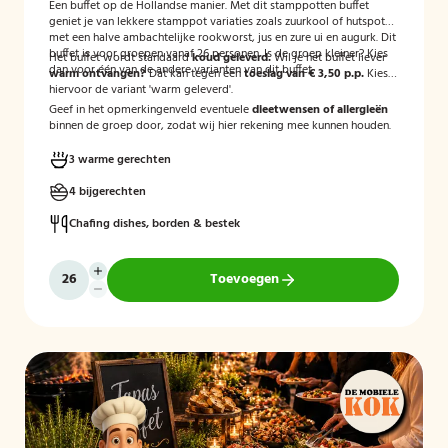
Een buffet op de Hollandse manier. Met dit stamppotten buffet
geniet je van lekkere stamppot variaties zoals zuurkool of hutspot
met een halve ambachtelijke rookworst, jus en zure ui en augurk. Dit
buffet is voor groepen vanaf 26 personen. Is de groep kleiner? Kies
Het buffet wordt standaard
koud geleverd.
Wil je het buffet liever
dan voor één van de andere varianten van dit buffet.
warm ontvangen?
Dat kan tegen een
toeslag van € 3,50 p.p.
Kies
hiervoor de variant 'warm geleverd'.
Geef in het opmerkingenveld eventuele
dieetwensen of allergieën
binnen de groep door, zodat wij hier rekening mee kunnen houden.
3 warme gerechten
4 bijgerechten
Chafing dishes, borden & bestek
Toevoegen