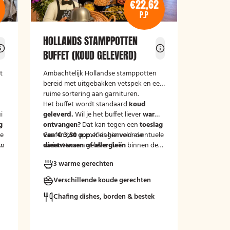
€22,62
P.P
HOLLANDS STAMPPOTTEN
BUFFET (KOUD GELEVERD)
t
Ambachtelijk Hollandse stamppotten
bereid met uitgebakken vetspek en een
ruime sortering aan garnituren.
Het buffet wordt standaard
koud
i
m
geleverd.
Wil je het buffet liever
warm
g
ontvangen?
Dat kan tegen een
toeslag
le
van € 3,50 p.p.
Geef in het opmerkingenveld eventuele
Kies hiervoor de
an
variant 'warm geleverd'.
dieetwensen of allergieën
binnen de
groep door, zodat wij hier rekening
3 warme gerechten
mee kunnen houden.
Verschillende koude gerechten
Chafing dishes, borden & bestek