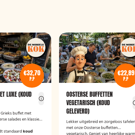
€32,70
€22,89
P.P
P.P
ET LUXE (KOUD
OOSTERSE BUFFETTEN
VEGETARISCH (KOUD
GELEVERD)
e Grieks buffet met
erse salades en klassieke
Lekker uitgebreid en zorgeloos tafele
met onze Oosterse buffetten
dt standaard
koud
vegetarisch. Geniet van heerlijke war