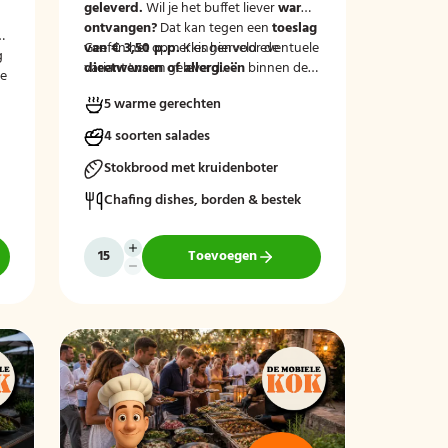
geleverd.
Wil je het buffet liever
warm
ontvangen?
Dat kan tegen een
toeslag
van € 3,50 p.p.
Geef in het opmerkingenveld eventuele
Kies hiervoor de
g
variant 'warm geleverd'.
dieetwensen of allergieën
binnen de
t
le
groep door, zodat wij hier rekening
5 warme gerechten
mee kunnen houden.
4 soorten salades
Stokbrood met kruidenboter
Chafing dishes, borden & bestek
Toevoegen