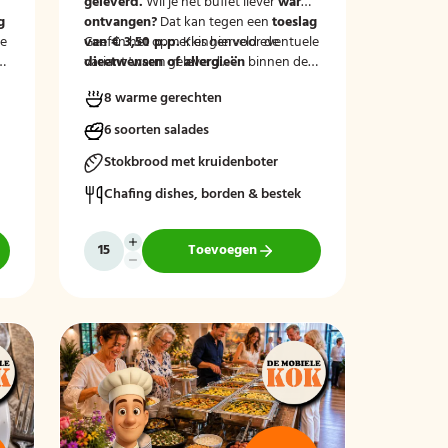
m
geleverd.
Wil je het buffet liever
warm
g
ontvangen?
Dat kan tegen een
toeslag
le
van € 3,50 p.p.
Geef in het opmerkingenveld eventuele
Kies hiervoor de
variant 'warm geleverd'.
dieetwensen of allergieën
binnen de
groep door, zodat wij hier rekening
8 warme gerechten
mee kunnen houden.
6 soorten salades
Stokbrood met kruidenboter
Chafing dishes, borden & bestek
Toevoegen