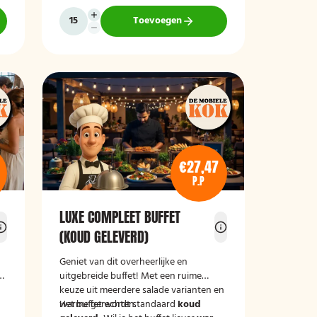
Toevoegen
€27,47
P.P
LUXE COMPLEET BUFFET
(KOUD GELEVERD)
Geniet van dit overheerlijke en
e
uitgebreide buffet! Met een ruime
keuze uit meerdere salade varianten en
warme gerechten.
Het buffet wordt standaard
koud