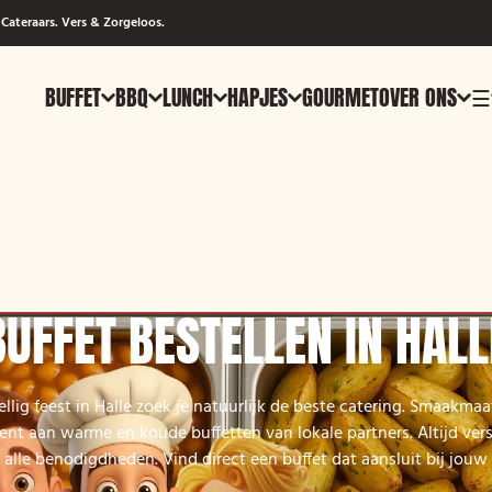
Cateraars. Vers & Zorgeloos.
BUFFET
BBQ
LUNCH
HAPJES
GOURMET
OVER ONS
☰
BUFFET BESTELLEN IN HALL
llig feest in Halle zoek je natuurlijk de beste catering. Smaakmaa
ent aan warme en koude buffetten van lokale partners. Altijd ver
f alle benodigdheden. Vind direct een buffet dat aansluit bij jouw