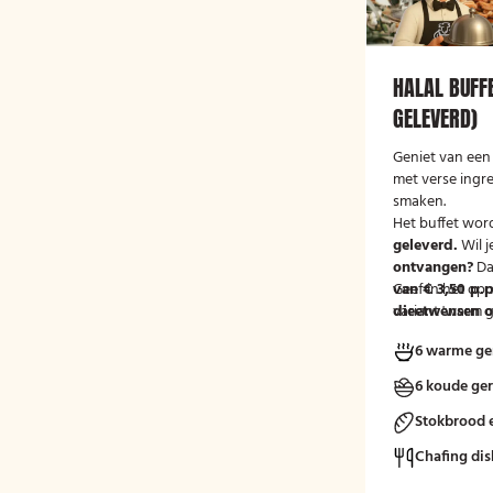
HALAL BUFF
GELEVERD)
Geniet van een 
met verse ingr
smaken.
Het buffet wor
geleverd.
Wil j
ontvangen?
Da
van € 3,50 p.p
Geef in het op
variant 'warm g
dieetwensen of
groep door, zod
6 warme ge
mee kunnen ho
6 koude ge
Stokbrood 
Chafing dis