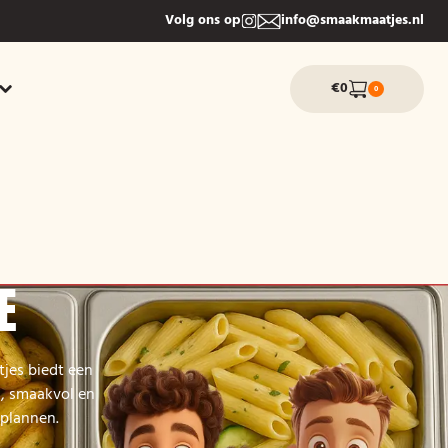
Volg ons op
info@smaakmaatjes.nl
€0
0
E
tjes biedt een
s, smaakvol en
 plannen.