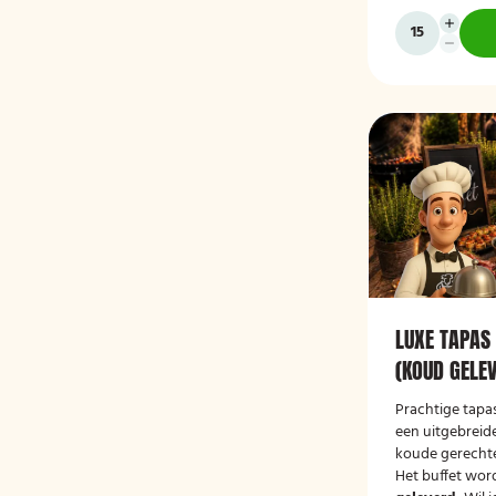
LUXE TAPAS
(KOUD GELE
Prachtige tapas
een uitgebreid
koude gerecht
Het buffet wor