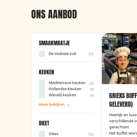
ONS AANBOD
SMAAKMAATJE
De mobiele kok
(
17
)
KEUKEN
Mediterrane keuken
(
6
)
Hollandse Keuken
(
4
)
GRIEKS BUFF
Wereld keuken
(
4
)
GELEVERD)
Meer bekijken
Heerlijk en lux
verschillende v
DIEET
gerechten!
Het buffet wor
Vlees
(
12
)