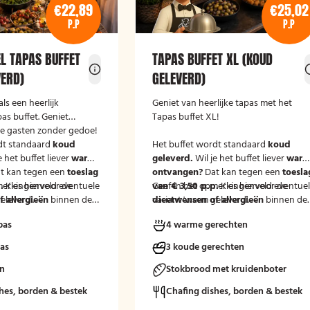
€22,89
€25,02
P.P
P.P
EL TAPAS BUFFET
TAPAS BUFFET XL (KOUD
VERD)
GELEVERD)
als een heerlijk
Geniet van heerlijke tapas met het
pas buffet. Geniet
Tapas buffet XL!
je gasten zonder gedoe!
dt standaard
koud
Het buffet wordt standaard
koud
e het buffet liever
warm
geleverd.
Wil je het buffet liever
war
t kan tegen een
toeslag
ontvangen?
Dat kan tegen een
toesla
.
merkingenveld eventuele
Kies hiervoor de
van € 3,50 p.p.
Geef in het opmerkingenveld eventue
Kies hiervoor de
eleverd'.
 allergieën
binnen de
variant 'warm geleverd'.
dieetwensen of allergieën
binnen de
at wij hier rekening
groep door, zodat wij hier rekening
pas
4 warme gerechten
uden.
mee kunnen houden.
pas
3 koude gerechten
en
Stokbrood met kruidenboter
hes, borden & bestek
Chafing dishes, borden & bestek