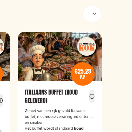
€25,29
P.P
ITALIAANS BUFFET (KOUD
GELEVERD)
Geniet van een rijk gevuld Italiaans
buffet, met mooie verse ingrediënten
n
en smaken.
Het buffet wordt standaard
koud
me