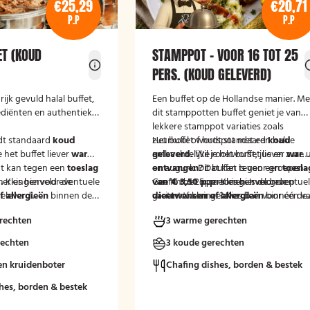
€25,29
€20,71
P.P
P.P
ET (KOUD
STAMPPOT - VOOR 16 TOT 25
PERS. (KOUD GELEVERD)
rijk gevuld halal buffet,
Een buffet op de Hollandse manier. Me
ediënten en authentieke
dit stamppotten buffet geniet je van
lekkere stamppot variaties zoals
dt standaard
koud
zuurkool of hutspot met een halve
Het buffet wordt standaard
koud
e het buffet liever
warm
ambachtelijke rookworst, jus en zure u
geleverd.
Wil je het buffet liever
war
t kan tegen een
toeslag
en augurk. Dit buffet is voor groepen
ontvangen?
Dat kan tegen een
toesla
.
merkingenveld eventuele
Kies hiervoor de
van 16 tot 25 personen. Is de groep
van € 3,50 p.p.
Geef in het opmerkingenveld eventue
Kies hiervoor de
eleverd'.
 allergieën
binnen de
groter of kleiner? Kies dan voor één v
variant 'warm geleverd'.
dieetwensen of allergieën
binnen de
at wij hier rekening
de andere varianten van dit buffet.
groep door, zodat wij hier rekening
rechten
3 warme gerechten
uden.
mee kunnen houden.
rechten
3 koude gerechten
en kruidenboter
Chafing dishes, borden & bestek
hes, borden & bestek