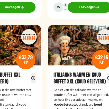
Toevoegen
Toevoegen
€33,79
€32,16
P.P
P.P
 BUFFET XXL
ITALIAANS WARM EN KOUD
VERD)
BUFFET XXL (KOUD GELEVERD)
 in dit luxe buffet met
Geniet van dit Italiaans warme en
e keuze in warme en
koude buffet XXL, met een uitgebreid
en!
en heerlijke variatie aan warme en
dt standaard
koud
koude gerechten!
Het buffet wordt standaard
koud