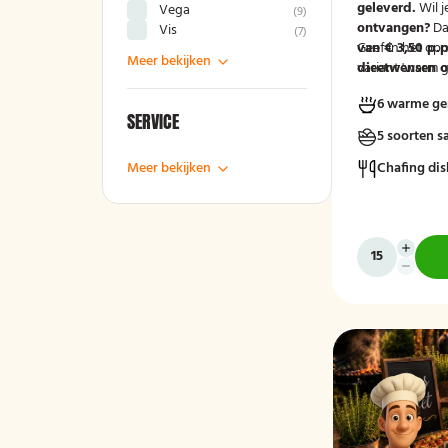
geleverd.
Wil j
Vega
(
9
)
ontvangen?
Da
Vis
(
7
)
van € 3,50 p.p
Geef in het op
Meer bekijken
variant 'warm g
dieetwensen of
groep door, zod
6 warme ge
mee kunnen ho
SERVICE
5 soorten s
Meer bekijken
Chafing dis