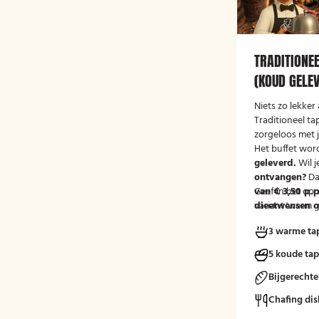
TRADITIONE
(KOUD GELE
Niets zo lekker 
Traditioneel ta
zorgeloos met 
Het buffet wor
geleverd.
Wil j
ontvangen?
Da
van € 3,50 p.p
Geef in het op
variant 'warm g
dieetwensen of
groep door, zod
3 warme ta
mee kunnen ho
5 koude ta
Bijgerecht
Chafing dis