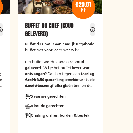
€29,81
P.P
BUFFET DU CHEF (KOUD
GELEVERD)
Buffet du Chef is een heerlijk uitgebreid
buffet met voor ieder wat wils!
Het buffet wordt standaard
koud
m
geleverd.
Wil je het buffet liever
warm
g
ontvangen?
Dat kan tegen een
toeslag
le
van € 3,50 p.p.
Geef in het opmerkingenveld eventuele
Kies hiervoor de
variant 'warm geleverd'.
dieetwensen of allergieën
binnen de
groep door, zodat wij hier rekening
5 warme gerechten
mee kunnen houden.
6 koude gerechten
Chafing dishes, borden & bestek