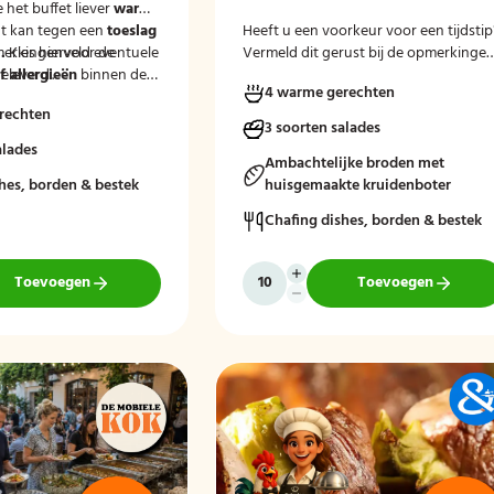
e het buffet liever
warm
t kan tegen een
toeslag
Heeft u een voorkeur voor een tijdstip
.
merkingenveld eventuele
Kies hiervoor de
Vermeld dit gerust bij de opmerkinge
eleverd'.
 allergieën
binnen de
tijdens het afrekenen.
4 warme gerechten
at wij hier rekening
rechten
uden.
3 soorten salades
alades
Ambachtelijke broden met
hes, borden & bestek
huisgemaakte kruidenboter
Chafing dishes, borden & bestek
Toevoegen
Toevoegen