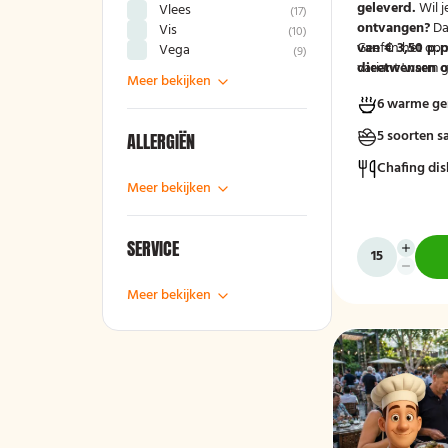
geleverd.
Wil j
Vlees
(
17
)
ontvangen?
Da
Vis
(
10
)
van € 3,50 p.p
Geef in het op
Vega
(
9
)
variant 'warm g
dieetwensen of
Meer bekijken
groep door, zod
6 warme ge
mee kunnen ho
5 soorten s
ALLERGIËN
Chafing dis
Meer bekijken
SERVICE
Meer bekijken