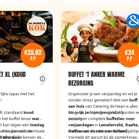
€25,02
€24
P.P
P.P
ET XL (KOUD
BUFFET 'T ANKER WARME
BEZORGING
lijke tapas met het
Organiseer je een verjaardag en wil je
!
zonder stress genieten? Met een
buff
aan huis
van Catering de Haan is alles
dt standaard
koud
tot in de puntjes geregeld. Wij
Mogelijk te bestellen zonder borden e
e het buffet liever
warm
verzorgen complete
bestek!
buffetten voor
t kan tegen een
toeslag
verjaardagen
in
Lemelerveld, Raalte,
.
merkingenveld eventuele
Kies hiervoor de
Dalfsen en de rest van Salland
Heeft u een voorkeur voor een tijdstip
.
eleverd'.
 allergieën
binnen de
Vermeld dit gerust bij de opmerkinge