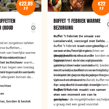
€22,89
€22
P.P
P.P
UFFETTEN
BUFFET 'T FEBRIEK WARME
H (KOUD
BEZORGING
Buffet ’t Febriek
De smaak van
Lemelerveld, verzorgd met liefde.
id en zorgeloos tafelen
Buffet ’t Febriek staat voor gezellig
Buffet ‘t Febriek is een compleet koud
rse buffetten
samen eten, heerlijke gerechten en
en warm buffet met malse
niet van heerlijke warme
goede kwaliteit.
vleesgerechten, smaakvolle
Mogelijk te bestellen zonder borden e
chten met mooie
dt standaard koud
Geïnspireerd door de nuchtere en
bijgerechten en frisse, rijkgevulde
bestek!
nten en smaken.
e het buffet liever warm
gastvrije sfeer van Lemelerveld, biede
salades. Voor ieder wat wils.
 kan tegen een toeslag
we smakelijke buffetten voor feesten,
Heeft u een voorkeur voor een tijdstip
 Kies hiervoor de variant
merkingenveld eventuele
bedrijven en bijzondere gelegenheden
Vermeld dit gerust bij de opmerkinge
.
 allergieën binnen de
Van een vertrouwd Hollands buffet to
tijdens het afrekenen.
at wij hier rekening
een uitgebreid feestelijk arrangement:
Tip: wat dacht u van een heerlijk
rechten
uden.
Buffet ’t Febriek maakt van samen
nagerecht.
ten
eten een moment om van te
genieten.
vraag naar de mogelijkheden wij help
hes, borden & bestek
u graag met een goed voorstel.