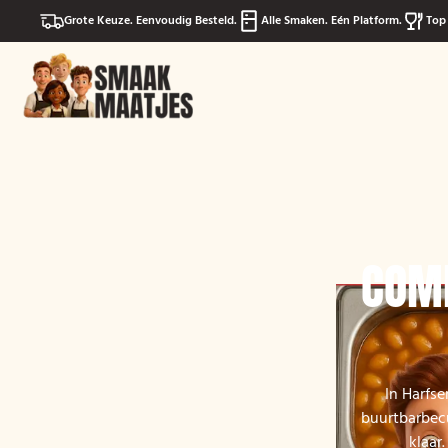
Grote Keuze. Eenvoudig Besteld.
Alle Smaken. Eén Platform.
Top 
COMP
In Harfse
buurtbarbecu
klaar