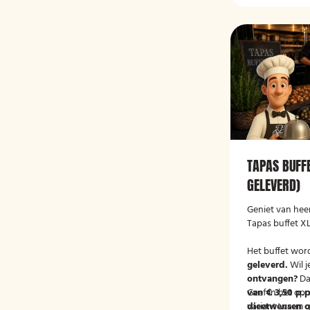
TAPAS BUFF
GELEVERD)
Geniet van heer
Tapas buffet XL
Het buffet wor
geleverd.
Wil j
ontvangen?
Da
van € 3,50 p.p
Geef in het op
variant 'warm g
dieetwensen of