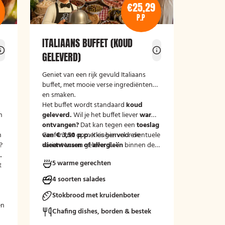
€25,29
P.P
ITALIAANS BUFFET (KOUD
GELEVERD)
Geniet van een rijk gevuld Italiaans
buffet, met mooie verse ingrediënten
en smaken.
Het buffet wordt standaard
koud
n
geleverd.
Wil je het buffet liever
warm
ontvangen?
Dat kan tegen een
toeslag
n
van € 3,50 p.p.
Geef in het opmerkingenveld eventuele
Kies hiervoor de
?
variant 'warm geleverd'.
dieetwensen of allergieën
binnen de
.
n
groep door, zodat wij hier rekening
5 warme gerechten
t
mee kunnen houden.
4 soorten salades
Stokbrood met kruidenboter
en
Chafing dishes, borden & bestek