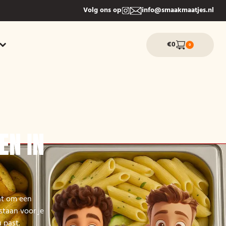
Volg ons op
info@smaakmaatjes.nl
€0
0
EN IN
aat om een
staan voor je
 past.