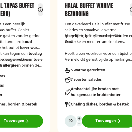
EL TAPAS BUFFET
HALAL BUFFET WARME
VERD)
BEZORGING
als een heerlijk
Een gevarieerd Halal buffet met frisse
pas buffet. Geniet
salades en smaakvolle warme
je gasten zonder gedoe!
gerechten, geïnspireerd op Midden-
Mogelijk te bestellen zonder borden e
dt standaard
koud
Oosterse en mediterrane keukens.
bestek!
e het buffet liever
warm
t kan tegen een
toeslag
Heeft u een voorkeur voor een tijdstip
.
merkingenveld eventuele
Kies hiervoor de
Vermeld dit gerust bij de opmerkinge
eleverd'.
 allergieën
binnen de
tijdens het afrekenen.
5 warme gerechten
at wij hier rekening
pas
uden.
7 soorten salades
pas
Ambachtelijke broden met
en
huisgemaakte kruidenboter
hes, borden & bestek
Chafing dishes, borden & bestek
Toevoegen
Toevoegen