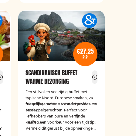
€27,25
P.P
SCANDINAVISCH BUFFET
WARME BEZORGING
Een stijlvol en veelzijdig buffet met
et
typische Noord-Europese smaken, van
frisse visgerechten tot stevige vlees- en
Mogelijk te bestellen zonder borden en
n
aardappelgerechten. Perfect voor
bestek!
liefhebbers van pure en verfijnde
keuken.
Heeft u een voorkeur voor een tijdstip?
?
Vermeld dit gerust bij de opmerkingen
n
tijdens het afrekenen.