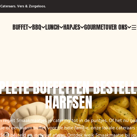
Cateraars. Vers & Zorgeloos.
BUFFET
BBQ
LUNCH
HAPJES
GOURMET
OVER ONS
☰
LETE BUFFETTEN BESTELL
HARFSEN
n regelt Smaakmaatjes je catering tot in de puntjes. Of het nu g
e of een warm buffet voor de hele familie, onze lokale cateraars 
. Snel besteld en inclusief afwas. Ontdek welk Smaakmaatje bij jou