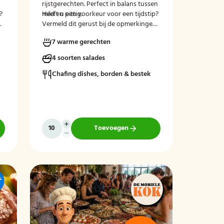
rijstgerechten. Perfect in balans tussen
?
mild en pittig.
Heeft u een voorkeur voor een tijdstip?
n
Vermeld dit gerust bij de opmerkingen
tijdens het afrekenen.
7 warme gerechten
4 soorten salades
Chafing dishes, borden & bestek
Toevoegen