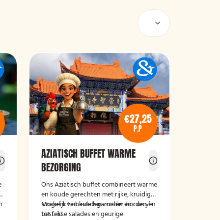
€27,25
P.P
AZIATISCH BUFFET WARME
BEZORGING
e
Ons Aziatisch buffet combineert warme
en koude gerechten met rijke, kruidige
n
smaken: van kokosgarnalen en curry’s
Mogelijk te bestellen zonder borden en
tot frisse salades en geurige
bestek!