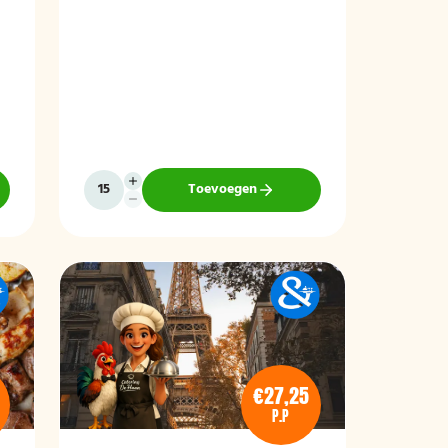
Toevoegen
€27,25
P.P