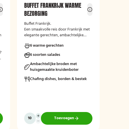
BUFFET FRANKRIJK WARME
BEZORGING
Buffet Frankrijk.
Een smaakvolle reis door Frankrijk met
n
elegante gerechten, ambachtelijke
lekkernijen en de perfecte combinatie
6 warme gerechten
van traditie en verfijning.
?
Perfect aangevuld met warme
6 soorten salades
n
bijgerechten en een optioneel dessert
zoals crème brûlée met vanille-ijs.
Ambachtelijke broden met
Mogelijk te bestellen zonder borden en
huisgemaakte kruidenboter
bestek!Heeft u een voorkeur voor een
Chafing dishes, borden & bestek
tijdstip? Vermeld dit gerust bij de
opmerkingen tijdens het afrekenen.
Toevoegen