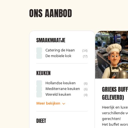
ONS AANBOD
SMAAKMAATJE
Catering de Haan
(
34
)
De mobiele kok
(
17
)
KEUKEN
Hollandse keuken
(
6
)
GRIEKS BUFF
Mediterrane keuken
(
6
)
Wereld keuken
(
4
)
GELEVERD)
Meer bekijken
Heerlijk en lux
verschillende v
gerechten!
DIEET
Het buffet wor