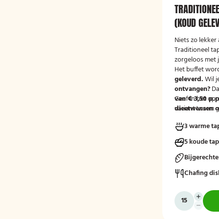
TRADITIONE
(KOUD GELE
Niets zo lekker 
Traditioneel ta
zorgeloos met 
Het buffet wor
geleverd.
Wil j
ontvangen?
Da
van € 3,50 p.p
Geef in het op
variant 'warm g
dieetwensen of
groep door, zod
3 warme ta
mee kunnen ho
5 koude ta
Bijgerecht
Chafing dis