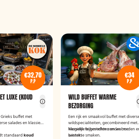
€32,70
€34
P.P
P.P
ET LUXE (KOUD
WILD BUFFET WARME
BEZORGING
e Grieks buffet met
Een rijk en smaakvol buffet met divers
erse salades en klassieke
wildspecialiteiten, gecombineerd met
klassieke bijgerechten en warme
Mogelijk te bestellen zonder borden e
dt standaard
koud
winterse smaken.
bestek!