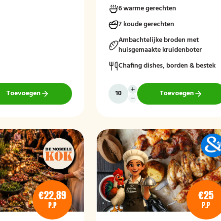
6 warme gerechten
7 koude gerechten
Ambachtelijke broden met
huisgemaakte kruidenboter
Chafing dishes, borden & bestek
Toevoegen
Toevoegen
€22,89
€25
P.P
P.P