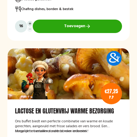
Chafing dishes, borden & bestek
Toevoegen
€27,25
P.P
LACTOSE EN GLUTENVRIJ WARME BEZORGING
Ons buffet biedt een perfecte combinatie van warme en koude
gerechten, aangevuld met frisse salades en vers brood. Een
compleet en smaakvol aanbod voor iedereen.
Mogelijk te bestellen zonder borden en bestek!