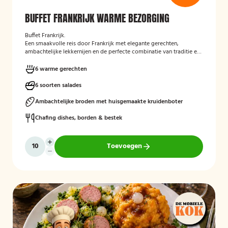
BUFFET FRANKRIJK WARME BEZORGING
Buffet Frankrijk.
Een smaakvolle reis door Frankrijk met elegante gerechten,
ambachtelijke lekkernijen en de perfecte combinatie van traditie en
verfijning.
Perfect aangevuld met warme bijgerechten en een
optioneel dessert zoals crème brûlée met vanille-ijs.
Mogelijk te
6 warme gerechten
bestellen zonder borden en bestek!Heeft u een voorkeur voor een
tijdstip? Vermeld dit gerust bij de opmerkingen tijdens het
6 soorten salades
afrekenen.
Ambachtelijke broden met huisgemaakte kruidenboter
Chafing dishes, borden & bestek
Toevoegen