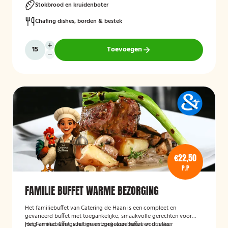
Stokbrood en kruidenboter
Chafing dishes, borden & bestek
Toevoegen
€22,50
P.P
FAMILIE BUFFET WARME BEZORGING
Het familiebuffet van Catering de Haan is een compleet en
gevarieerd buffet met toegankelijke, smaakvolle gerechten voor
jong en oud. Een gezellige en zorgeloze keuze voor elke
Het Familiebuffet is het meest gekozen buffet en dus zeer