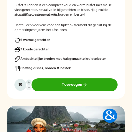
Buffet ‘t Febriek is een compleet koud en warm buffet met malse
vleesgerechten, smaakvolle bijgerechten en frisse, rijkgevulde
salades. Voor ieder wat wils.
Mogelijk te bestellen zonder borden en bestek!
Heeft u een voorkeur voor een tijdstip? Vermeld dit gerust bij de
opmerkingen tijdens het afrekenen.
6 warme gerechten
7 koude gerechten
Ambachtelijke broden met huisgemaakte kruidenboter
Chafing dishes, borden & bestek
Toevoegen