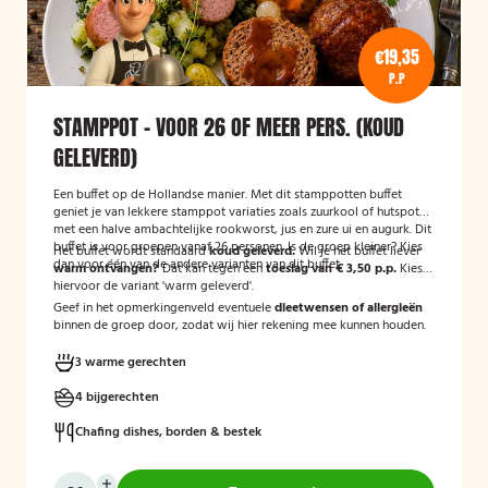
€19,35
P.P
STAMPPOT - VOOR 26 OF MEER PERS. (KOUD
GELEVERD)
Een buffet op de Hollandse manier. Met dit stamppotten buffet
geniet je van lekkere stamppot variaties zoals zuurkool of hutspot
met een halve ambachtelijke rookworst, jus en zure ui en augurk. Dit
buffet is voor groepen vanaf 26 personen. Is de groep kleiner? Kies
Het buffet wordt standaard
koud geleverd.
Wil je het buffet liever
dan voor één van de andere varianten van dit buffet.
warm ontvangen?
Dat kan tegen een
toeslag van € 3,50 p.p.
Kies
hiervoor de variant 'warm geleverd'.
Geef in het opmerkingenveld eventuele
dieetwensen of allergieën
binnen de groep door, zodat wij hier rekening mee kunnen houden.
3 warme gerechten
4 bijgerechten
Chafing dishes, borden & bestek