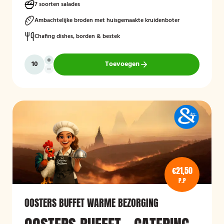
7 soorten salades
Ambachtelijke broden met huisgemaakte kruidenboter
Chafing dishes, borden & bestek
Toevoegen
€21,50
P.P
OOSTERS BUFFET WARME BEZORGING