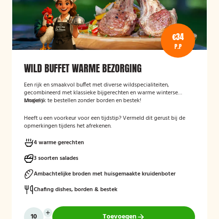
€34
P.P
WILD BUFFET WARME BEZORGING
Een rijk en smaakvol buffet met diverse wildspecialiteiten,
gecombineerd met klassieke bijgerechten en warme winterse
smaken.
Mogelijk te bestellen zonder borden en bestek!
Heeft u een voorkeur voor een tijdstip? Vermeld dit gerust bij de
opmerkingen tijdens het afrekenen.
4 warme gerechten
3 soorten salades
Ambachtelijke broden met huisgemaakte kruidenboter
Chafing dishes, borden & bestek
Toevoegen