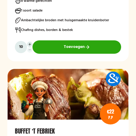
8 warme gerechten
1 soort salade
Ambachtelijke broden met huisgemaakte kruidenboter
Chafing dishes, borden & bestek
Toevoegen
€22
P.P
BUFFET 'T FEBRIEK