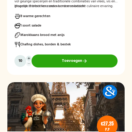
vol geurige specerijen en traditionele combinaties van vlees, vis en
groenten. Perfect voor een warme en exotische culinaire ervaring.
Mogelijk te bestellen zonder borden en bestek!
8 warme gerechten
1 soort salade
Marokkaans brood met anijs
Chafing dishes, borden & bestek
Toevoegen
€27,25
P.P