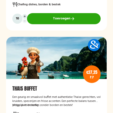
Chafing dishes, borden & bestek
Toevoegen
€27,25
P.P
THAIS BUFFET
Een geurig en smaakvol buffet met authentieke Thaise gerechten, vol
kruiden, specerijen en frisse accenten. Een perfecte balans tussen
pittig, zoet en hartig.
Mogelijk te bestellen zonder borden en bestek!