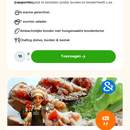
gelegenheid.
Populair.
Mogelijk te bestellen zonder borden en bestek!Heeft u een
voorkeur voor een tijdstip? Vermeld dit gerust bij de opmerkingen
tijdens het afrekenen.
heeft u nog vragen over bijvoorbeeld
6 warme gerechten
dieetwensen neem dan gerust contact op.
7 soorten salades
Ambachtelijke broden met huisgemaakte kruidenboter
Chafing dishes, borden & bestek
Toevoegen
€20
P.P