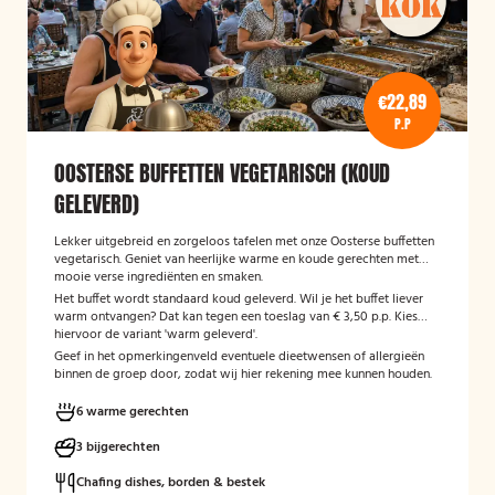
€22,89
P.P
OOSTERSE BUFFETTEN VEGETARISCH (KOUD
GELEVERD)
Lekker uitgebreid en zorgeloos tafelen met onze Oosterse buffetten
vegetarisch. Geniet van heerlijke warme en koude gerechten met
mooie verse ingrediënten en smaken.
Het buffet wordt standaard koud geleverd. Wil je het buffet liever
warm ontvangen? Dat kan tegen een toeslag van € 3,50 p.p. Kies
hiervoor de variant 'warm geleverd'.
Geef in het opmerkingenveld eventuele dieetwensen of allergieën
binnen de groep door, zodat wij hier rekening mee kunnen houden.
6 warme gerechten
3 bijgerechten
Chafing dishes, borden & bestek