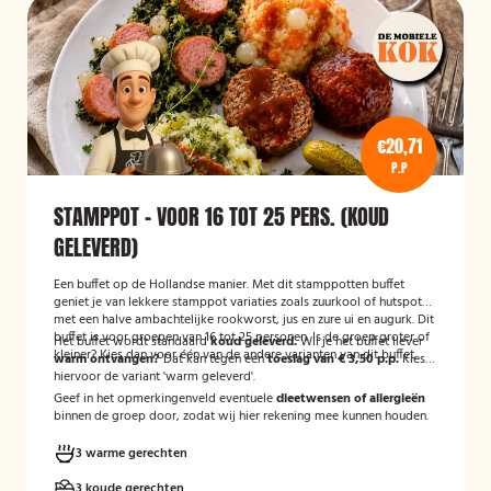
€20,71
P.P
STAMPPOT - VOOR 16 TOT 25 PERS. (KOUD
GELEVERD)
Een buffet op de Hollandse manier. Met dit stamppotten buffet
geniet je van lekkere stamppot variaties zoals zuurkool of hutspot
met een halve ambachtelijke rookworst, jus en zure ui en augurk. Dit
buffet is voor groepen van 16 tot 25 personen. Is de groep groter of
Het buffet wordt standaard
koud geleverd.
Wil je het buffet liever
kleiner? Kies dan voor één van de andere varianten van dit buffet.
warm ontvangen?
Dat kan tegen een
toeslag van € 3,50 p.p.
Kies
hiervoor de variant 'warm geleverd'.
Geef in het opmerkingenveld eventuele
dieetwensen of allergieën
binnen de groep door, zodat wij hier rekening mee kunnen houden.
3 warme gerechten
3 koude gerechten