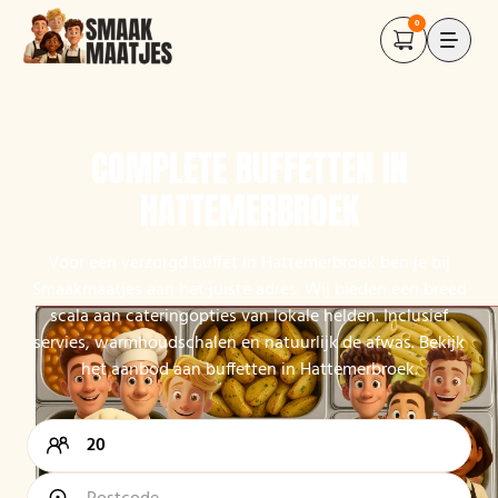
0
COMPLETE BUFFETTEN IN
HATTEMERBROEK
Voor een verzorgd buffet in Hattemerbroek ben je bij
Smaakmaatjes aan het juiste adres. Wij bieden een breed
scala aan cateringopties van lokale helden. Inclusief
servies, warmhoudschalen en natuurlijk de afwas. Bekijk
het aanbod aan buffetten in Hattemerbroek.