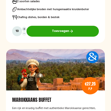
2 soorten salades
Ambachtelijke broden met huisgemaakte kruidenboter
Chafing dishes, borden & bestek
Toevoegen
€27,25
P.P
MAROKKAANS BUFFET
Een rijk en kruidig buffet met authentieke Marokkaanse gerechten,