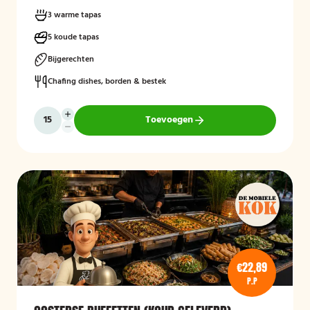
3 warme tapas
5 koude tapas
Bijgerechten
Chafing dishes, borden & bestek
Toevoegen
€22,89
P.P