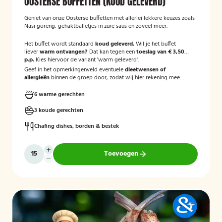
OOSTERSE BUFFETTEN (KOUD GELEVERD)
Geniet van onze Oosterse buffetten met allerlei lekkere keuzes zoals
Nasi goreng, gehaktballetjes in zure saus en zoveel meer.
Het buffet wordt standaard
koud geleverd.
Wil je het buffet
liever
warm ontvangen?
Dat kan tegen een
toeslag van € 3,50
p.p.
Kies hiervoor de variant 'warm geleverd'.
Geef in het opmerkingenveld eventuele
dieetwensen of
allergieën
binnen de groep door, zodat wij hier rekening mee
kunnen houden.
6 warme gerechten
3 koude gerechten
Chafing dishes, borden & bestek
Toevoegen