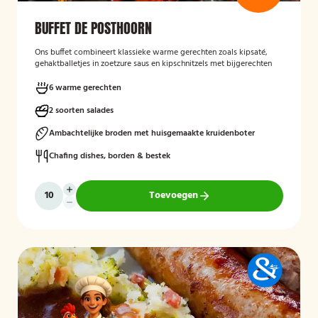
BUFFET DE POSTHOORN
Ons buffet combineert klassieke warme gerechten zoals kipsaté,
gehaktballetjes in zoetzure saus en kipschnitzels met bijgerechten
als gebakken aardappelen, rijst en seizoensgroenten. Afgerond met
frisse rauwkost, gemengde salades en vers brood met kruidenboter
6 warme gerechten
voor een compleet en smaakvol geheel.
2 soorten salades
Mogelijk te bestellen zonder borden en bestek!
Ambachtelijke broden met huisgemaakte kruidenboter
Chafing dishes, borden & bestek
Toevoegen