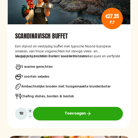
€27,25
P.P
SCANDINAVISCH BUFFET
Een stijlvol en veelzijdig buffet met typische Noord-Europese
smaken, van frisse visgerechten tot stevige vlees- en
aardappelgerechten. Perfect voor liefhebbers van pure en verfijnde
Mogelijk te bestellen zonder borden en bestek!
keuken.
5 warme gerechten
7 soorten salades
Ambachtelijke broden met huisgemaakte kruidenboter
Chafing dishes, borden & bestek
Toevoegen