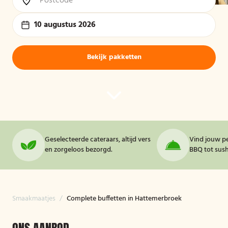
10 augustus 2026
Bekijk pakketten
Geselecteerde cateraars, altijd vers
Vind jouw pe
en zorgeloos bezorgd.
BBQ tot sushi
Smaakmaatjes
/
Complete buffetten in Hattemerbroek