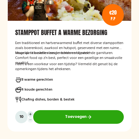
€20
P.P
STAMPPOT BUFFET A WARME BEZORGING
Een traditioneel en hartverwarmend buffet met diverse stamppotten
zoals boerenkool, zuurkool en hutspot, geserveerd met een ruime
keuze aan klassieke vleesgerechten en bijpassende garnituren.
Mogelijk te bestellen zonder borden en bestek!
Comfort food op z’n best, perfect voor een gezellige en smaakvolle
maaltijd.
Heeft u een voorkeur voor een tijdstip? Vermeld dit gerust bij de
opmerkingen tijdens het afrekenen.
8 warme gerechten
4 koude gerechten
Chafing dishes, borden & bestek
Toevoegen