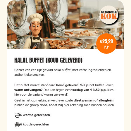
€25,29
P.P
HALAL BUFFET (KOUD GELEVERD)
Geniet van een rijk gevuld halal buffet, met verse ingrediënten en
authentieke smaken.
Het buffet wordt standaard
koud geleverd.
Wil je het buffet liever
warm ontvangen?
Dat kan tegen een
toeslag van € 3,50 p.p.
Kies
hiervoor de variant 'warm geleverd'.
Geef in het opmerkingenveld eventuele
dieetwensen of allergieën
binnen de groep door, zodat wij hier rekening mee kunnen houden.
6 warme gerechten
6 koude gerechten