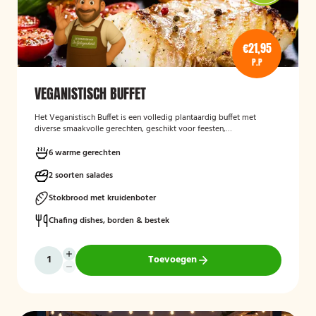
€21,95
P.P
VEGANISTISCH BUFFET
Het
Veganistisch Buffet
is een volledig plantaardig buffet met
diverse smaakvolle gerechten, geschikt voor feesten,
bedrijfsbijeenkomsten en andere gelegenheden. Het buffet biedt een
gevarieerde keuze zonder dierlijke producten en sluit aan bij gasten
6 warme gerechten
die bewust of veganistisch eten.
2 soorten salades
Stokbrood met kruidenboter
Chafing dishes, borden & bestek
Toevoegen