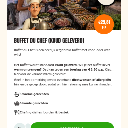
€29,81
P.P
BUFFET DU CHEF (KOUD GELEVERD)
Buffet du Chef is een heerlijk uitgebreid buffet met voor ieder wat
wils!
Het buffet wordt standaard
koud geleverd.
Wil je het buffet liever
warm ontvangen?
Dat kan tegen een
toeslag van € 3,50 p.p.
Kies
hiervoor de variant 'warm geleverd'.
Geef in het opmerkingenveld eventuele
dieetwensen of allergieën
binnen de groep door, zodat wij hier rekening mee kunnen houden.
5 warme gerechten
6 koude gerechten
Chafing dishes, borden & bestek