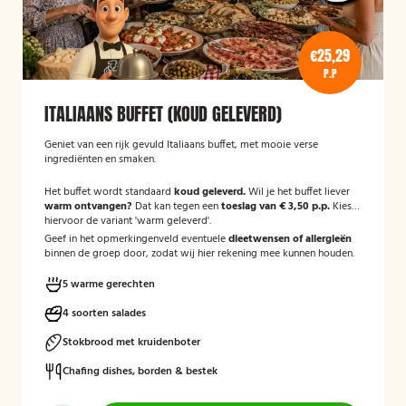
€25,29
P.P
ITALIAANS BUFFET (KOUD GELEVERD)
Geniet van een rijk gevuld Italiaans buffet, met mooie verse
ingrediënten en smaken.
Het buffet wordt standaard
koud geleverd.
Wil je het buffet liever
warm ontvangen?
Dat kan tegen een
toeslag van € 3,50 p.p.
Kies
hiervoor de variant 'warm geleverd'.
Geef in het opmerkingenveld eventuele
dieetwensen of allergieën
binnen de groep door, zodat wij hier rekening mee kunnen houden.
5 warme gerechten
4 soorten salades
Stokbrood met kruidenboter
Chafing dishes, borden & bestek