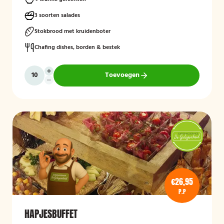
3 soorten salades
Stokbrood met kruidenboter
Chafing dishes, borden & bestek
Toevoegen
€26,95
P.P
HAPJESBUFFET