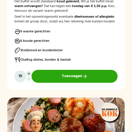
Het buffet wordt standaard
koud geleverd.
Wil je het buffet liever
warm ontvangen?
Dat kan tegen een
toeslag van € 3,50 p.p.
Kies
hiervoor de variant 'warm geleverd'.
Geef in het opmerkingenveld eventuele
dieetwensen of allergieën
binnen de groep door, zodat wij hier rekening mee kunnen houden.
6 warme gerechten
6 koude gerechten
Stokbrood en kruidenboter
Chafing dishes, borden & bestek
Toevoegen