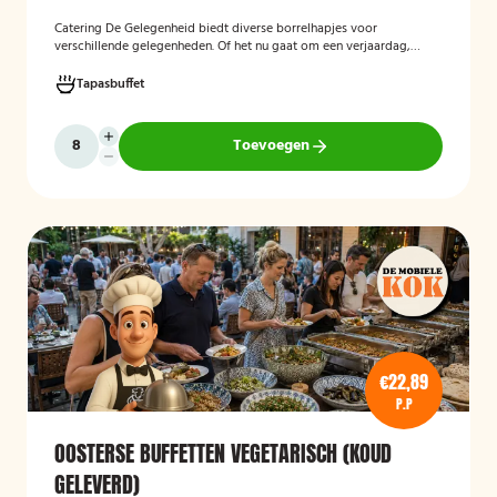
Catering De Gelegenheid biedt diverse borrelhapjes voor
verschillende gelegenheden. Of het nu gaat om een verjaardag,
receptie of andere bijeenkomst, wij verzorgen passende hapjes.
Hieronder ziet u een selectie uit ons aanbod. Het zonnig tapasbuffet
Tapasbuffet
is te bestellen vanaf 10 personen..
Toevoegen
€22,89
P.P
OOSTERSE BUFFETTEN VEGETARISCH (KOUD
GELEVERD)