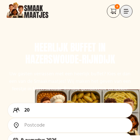
0
HEERLIJK BUFFET IN
HAZERSWOUDE-RIJNDIJK
Uw gasten verrassen met een heerlijk buffet? Kies er dan
een van de Smaakmaatjes! Wij maken het geven van een
feestje in Hazerswoude-Rijndijk gemakkelijk en lekker!