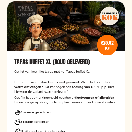
€25,02
P.P
TAPAS BUFFET XL (KOUD GELEVERD)
Geniet van heerlijke tapas met het Tapas buffet XL!
Het buffet wordt standaard
koud geleverd.
Wil je het buffet liever
warm ontvangen?
Dat kan tegen een
toeslag van € 3,50 p.p.
Kies
hiervoor de variant 'warm geleverd'.
Geef in het opmerkingenveld eventuele
dieetwensen of allergieën
binnen de groep door, zodat wij hier rekening mee kunnen houden.
4 warme gerechten
3 koude gerechten
Stokbrood met kruidenboter