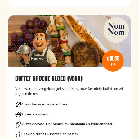
€18,50
P.P
BUFFET GROENE GLOED (VEGA)
Vers, warm en zorgeloos geleverd. Kies jouw favoriete buffet, en wij
regelen de rest.
4 soorten warme gerechten
2 soorten salade
Rustiek brood + hummus, muhammara en kruidenboter
Chaving dishes + Borden en bestek