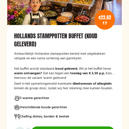
€22,62
P.P
HOLLANDS STAMPPOTTEN BUFFET (KOUD
GELEVERD)
Ambachtelijk Hollandse stamppotten bereid met uitgebakken
vetspek en een ruime sortering aan garnituren.
Het buffet wordt standaard
koud geleverd.
Wil je het buffet liever
warm ontvangen?
Dat kan tegen een
toeslag van € 3,50 p.p.
Kies
hiervoor de variant 'warm geleverd'.
Geef in het opmerkingenveld eventuele
dieetwensen of allergieën
binnen de groep door, zodat wij hier rekening mee kunnen houden.
3 warme gerechten
Verschillende koude gerechten
Chafing dishes, borden & bestek