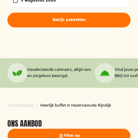
9 augustus 2026
Bekijk pakketten
Geselecteerde cateraars, altijd vers
Vind jouw pe
en zorgeloos bezorgd.
BBQ tot sushi
Smaakmaatjes
/
Heerlijk buffet in Hazerswoude-Rijndijk
ONS AANBOD
Filter op