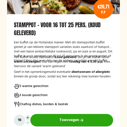
€20,71
P.P
STAMPPOT - VOOR 16 TOT 25 PERS. (KOUD
GELEVERD)
Een buffet op de Hollandse manier. Met dit stamppotten buffet
geniet je van lekkere stamppot variaties zoals zuurkool of hutspot
met een halve ambachtelijke rookworst, jus en zure ui en augurk. Dit
buffet is voor groepen van 16 tot 25 personen. Is de groep groter of
Het buffet wordt standaard
koud geleverd.
Wil je het buffet liever
kleiner? Kies dan voor één van de andere varianten van dit buffet.
warm ontvangen?
Dat kan tegen een
toeslag van € 3,50 p.p.
Kies
hiervoor de variant 'warm geleverd'.
Geef in het opmerkingenveld eventuele
dieetwensen of allergieën
binnen de groep door, zodat wij hier rekening mee kunnen houden.
3 warme gerechten
3 koude gerechten
Chafing dishes, borden & bestek
Toevoegen