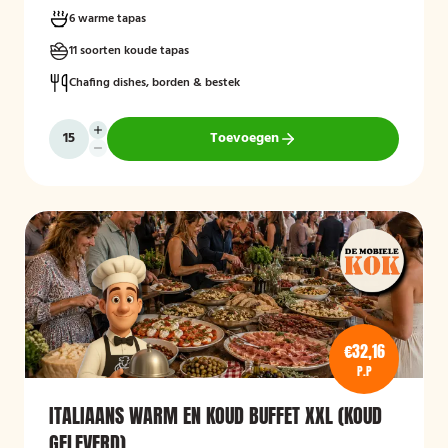
6 warme tapas
11 soorten koude tapas
Chafing dishes, borden & bestek
Toevoegen
€32,16
P.P
ITALIAANS WARM EN KOUD BUFFET XXL (KOUD
GELEVERD)