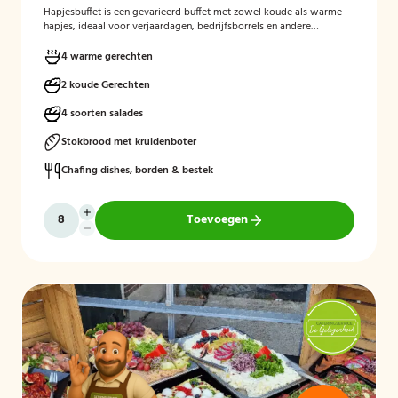
Hapjesbuffet
is een gevarieerd buffet met zowel koude als warme
hapjes, ideaal voor verjaardagen, bedrijfsborrels en andere
feestelijke gelegenheden. Het buffet biedt een informele en
smaakvolle manier om gasten te laten genieten van verschillende
4 warme gerechten
kleine gerechten, zonder een traditioneel diner te serveren.
2 koude Gerechten
4 soorten salades
Stokbrood met kruidenboter
Chafing dishes, borden & bestek
Toevoegen