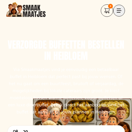
0
VERZORGDE BUFFETTEN BESTELLEN
IN HEIBLOEM
Via Smaakmaatjes vind je eenvoudig een betaalbaar
buffet in Heibloem dat perfect past bij jouw wensen. Of
het nu gaat om een buurtfeest, bruiloft of verjaardag, de
mogelijkheden bij lokale cateraars zijn groot. Je kiest
moeiteloos tussen warme buffetten, koude buffetten of
een luxe dinerbuffet. Bekijk direct het aanbod en vind het
buffet dat aansluit bij jouw plannen in Heibloem.