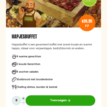
€26,95
P.P
HAPJESBUFFET
Hapjesbuffet
is een gevarieerd buffet met zowel koude als warme
hapjes, ideaal voor verjaardagen, bedrijfsborrels en andere
feestelijke gelegenheden. Het buffet biedt een informele en
smaakvolle manier om gasten te laten genieten van verschillende
4 warme gerechten
kleine gerechten, zonder een traditioneel diner te serveren.
2 koude Gerechten
4 soorten salades
Stokbrood met kruidenboter
Chafing dishes, borden & bestek
Toevoegen