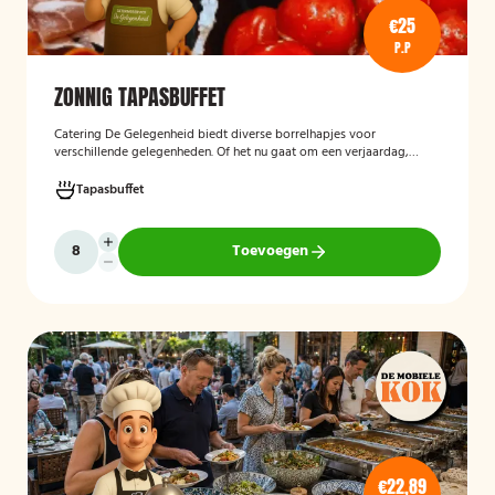
€25
P.P
ZONNIG TAPASBUFFET
Catering De Gelegenheid biedt diverse borrelhapjes voor
verschillende gelegenheden. Of het nu gaat om een verjaardag,
receptie of andere bijeenkomst, wij verzorgen passende hapjes.
Hieronder ziet u een selectie uit ons aanbod. Het zonnig tapasbuffet
Tapasbuffet
is te bestellen vanaf 10 personen..
Toevoegen
€22,89