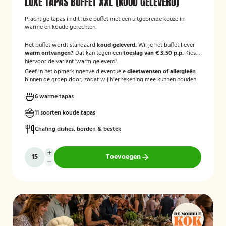
LUXE TAPAS BUFFET XXL (KOUD GELEVERD)
Prachtige tapas in dit luxe buffet met een uitgebreide keuze in
warme en koude gerechten!
Het buffet wordt standaard
koud geleverd.
Wil je het buffet liever
warm ontvangen?
Dat kan tegen een
toeslag van € 3,50 p.p.
Kies
hiervoor de variant 'warm geleverd'.
Geef in het opmerkingenveld eventuele
dieetwensen of allergieën
binnen de groep door, zodat wij hier rekening mee kunnen houden.
6 warme tapas
11 soorten koude tapas
Chafing dishes, borden & bestek
Toevoegen