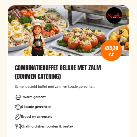
€23,30
P.P
COMBINATIEBUFFET DELUXE MET ZALM
(DOHMEN CATERING)
Samengesteld buffet met zalm en koude gerechten.
1 warm gerecht
6 koude gerechten
Brood en smeersels
Chafing dishes, borden & bestek