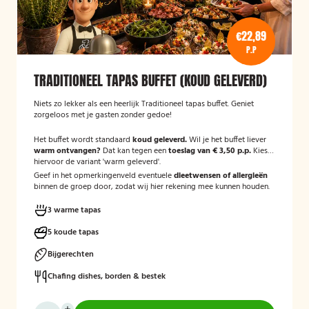
€22,89
P.P
TRADITIONEEL TAPAS BUFFET (KOUD GELEVERD)
Niets zo lekker als een heerlijk Traditioneel tapas buffet. Geniet
zorgeloos met je gasten zonder gedoe!
Het buffet wordt standaard
koud geleverd.
Wil je het buffet liever
warm ontvangen?
Dat kan tegen een
toeslag van € 3,50 p.p.
Kies
hiervoor de variant 'warm geleverd'.
Geef in het opmerkingenveld eventuele
dieetwensen of allergieën
binnen de groep door, zodat wij hier rekening mee kunnen houden.
3 warme tapas
5 koude tapas
Bijgerechten
Chafing dishes, borden & bestek