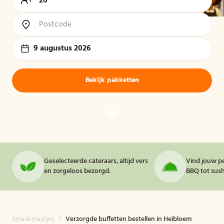
9 augustus 2026
Bekijk pakketten
Geselecteerde cateraars, altijd vers
Vind jouw pe
en zorgeloos bezorgd.
BBQ tot sushi
Smaakmaatjes
/
Verzorgde buffetten bestellen in Heibloem