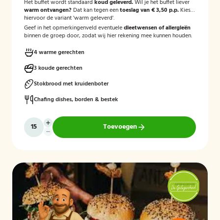
Het buffet wordt standaard
koud geleverd.
Wil je het buffet liever
warm ontvangen?
Dat kan tegen een
toeslag van € 3,50 p.p.
Kies
hiervoor de variant 'warm geleverd'.
Geef in het opmerkingenveld eventuele
dieetwensen of allergieën
binnen de groep door, zodat wij hier rekening mee kunnen houden.
4 warme gerechten
3 koude gerechten
Stokbrood met kruidenboter
Chafing dishes, borden & bestek
Toevoegen