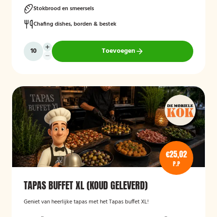
Stokbrood en smeersels
Chafing dishes, borden & bestek
Toevoegen
€25,02
P.P
TAPAS BUFFET XL (KOUD GELEVERD)
Geniet van heerlijke tapas met het Tapas buffet XL!