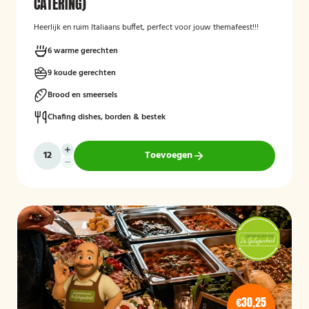
CATERING)
Heerlijk en ruim Italiaans buffet, perfect voor jouw themafeest!!!
6 warme gerechten
9 koude gerechten
Brood en smeersels
Chafing dishes, borden & bestek
Toevoegen
€30,25