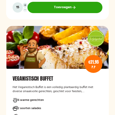
Toevoegen
€21,95
P.P
VEGANISTISCH BUFFET
Het
Veganistisch Buffet
is een volledig plantaardig buffet met
diverse smaakvolle gerechten, geschikt voor feesten,
bedrijfsbijeenkomsten en andere gelegenheden. Het buffet biedt een
gevarieerde keuze zonder dierlijke producten en sluit aan bij gasten
6 warme gerechten
die bewust of veganistisch eten.
2 soorten salades