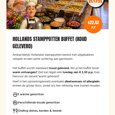
€22,62
P.P
HOLLANDS STAMPPOTTEN BUFFET (KOUD
GELEVERD)
Ambachtelijk Hollandse stamppotten bereid met uitgebakken
vetspek en een ruime sortering aan garnituren.
Het buffet wordt standaard
koud geleverd.
Wil je het buffet liever
warm ontvangen?
Dat kan tegen een
toeslag van € 3,50 p.p.
Kies
hiervoor de variant 'warm geleverd'.
Geef in het opmerkingenveld eventuele
dieetwensen of allergieën
binnen de groep door, zodat wij hier rekening mee kunnen houden.
3 warme gerechten
Verschillende koude gerechten
Chafing dishes, borden & bestek