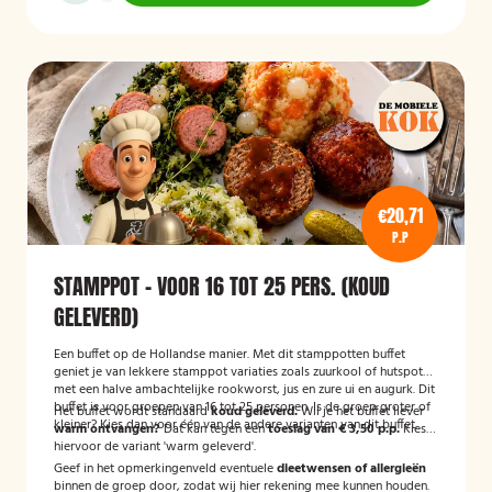
€20,71
P.P
STAMPPOT - VOOR 16 TOT 25 PERS. (KOUD
GELEVERD)
Een buffet op de Hollandse manier. Met dit stamppotten buffet
geniet je van lekkere stamppot variaties zoals zuurkool of hutspot
met een halve ambachtelijke rookworst, jus en zure ui en augurk. Dit
buffet is voor groepen van 16 tot 25 personen. Is de groep groter of
Het buffet wordt standaard
koud geleverd.
Wil je het buffet liever
kleiner? Kies dan voor één van de andere varianten van dit buffet.
warm ontvangen?
Dat kan tegen een
toeslag van € 3,50 p.p.
Kies
hiervoor de variant 'warm geleverd'.
Geef in het opmerkingenveld eventuele
dieetwensen of allergieën
binnen de groep door, zodat wij hier rekening mee kunnen houden.