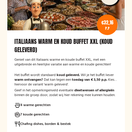
€32,16
P.P
ITALIAANS WARM EN KOUD BUFFET XXL (KOUD
GELEVERD)
Geniet van dit Italiaans warme en koude buffet XXL, met een
uitgebreide en heerlijke variatie aan warme en koude gerechten!
Het buffet wordt standaard
koud geleverd.
Wil je het buffet liever
warm ontvangen?
Dat kan tegen een
toeslag van € 3,50 p.p.
Kies
hiervoor de variant 'warm geleverd'.
Geef in het opmerkingenveld eventuele
dieetwensen of allergieën
binnen de groep door, zodat wij hier rekening mee kunnen houden.
4 warme gerechten
7 koude gerechten
Chafing dishes, borden & bestek