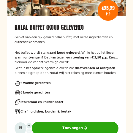
€25,29
P.P
HALAL BUFFET (KOUD GELEVERD)
Geniet van een rijk gevuld halal buffet, met verse ingrediënten en
authentieke smaken.
Het buffet wordt standaard
koud geleverd.
Wil je het buffet liever
warm ontvangen?
Dat kan tegen een
toeslag van € 3,50 p.p.
Kies
hiervoor de variant 'warm geleverd'.
Geef in het opmerkingenveld eventuele
dieetwensen of allergieën
binnen de groep door, zodat wij hier rekening mee kunnen houden.
6 warme gerechten
6 koude gerechten
Stokbrood en kruidenboter
Chafing dishes, borden & bestek
Toevoegen