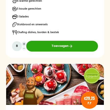
6 warme gerechten
5 koude gerechten
3 Salades
Stokbrood en smeersels
Chafing dishes, borden & bestek
Toevoegen
€29,25
P.P