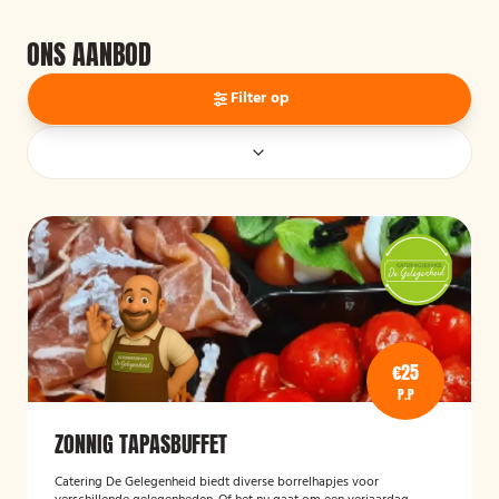
ONS AANBOD
Filter op
€25
P.P
ZONNIG TAPASBUFFET
Catering De Gelegenheid biedt diverse borrelhapjes voor