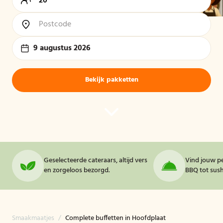
9 augustus 2026
Bekijk pakketten
Geselecteerde cateraars, altijd vers
Vind jouw pe
en zorgeloos bezorgd.
BBQ tot sushi
Smaakmaatjes
/
Complete buffetten in Hoofdplaat