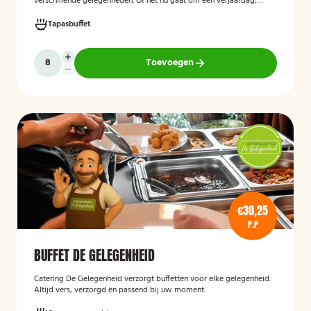
verschillende gelegenheden. Of het nu gaat om een verjaardag,
receptie of andere bijeenkomst, wij verzorgen passende hapjes.
Hieronder ziet u een selectie uit ons aanbod. Het zonnig tapasbuffet
Tapasbuffet
is te bestellen vanaf 10 personen..
Toevoegen
€30,25
P.P
BUFFET DE GELEGENHEID
Catering De Gelegenheid verzorgt buffetten voor elke gelegenheid.
Altijd vers, verzorgd en passend bij uw moment.