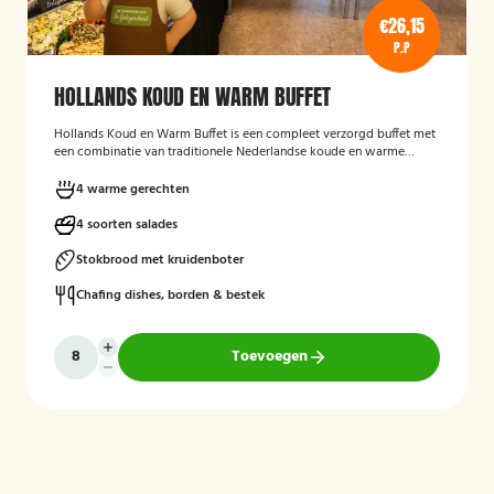
€26,15
P.P
HOLLANDS KOUD EN WARM BUFFET
Hollands Koud en Warm Buffet
is een compleet verzorgd buffet met
een combinatie van traditionele Nederlandse koude en warme
gerechten. Het buffet is geschikt voor feesten, verjaardagen,
bedrijfsbijeenkomsten en andere gelegenheden, en biedt een
4 warme gerechten
gevarieerde keuze aan salades, warme vleesgerechten en
bijgerechten, zodat er voor iedere gast iets lekkers bij zit. Het buffet
4 soorten salades
wordt verzorgd geleverd en is bedoeld om gasten op een
toegankelijke en smakelijke manier te laten genieten van een typisch
Stokbrood met kruidenboter
Hollands buffetconcept.
Chafing dishes, borden & bestek
Toevoegen