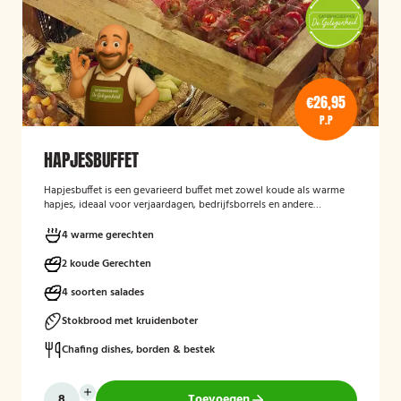
€26,95
P.P
HAPJESBUFFET
Hapjesbuffet
is een gevarieerd buffet met zowel koude als warme
hapjes, ideaal voor verjaardagen, bedrijfsborrels en andere
feestelijke gelegenheden. Het buffet biedt een informele en
smaakvolle manier om gasten te laten genieten van verschillende
4 warme gerechten
kleine gerechten, zonder een traditioneel diner te serveren.
2 koude Gerechten
4 soorten salades
Stokbrood met kruidenboter
Chafing dishes, borden & bestek
Toevoegen