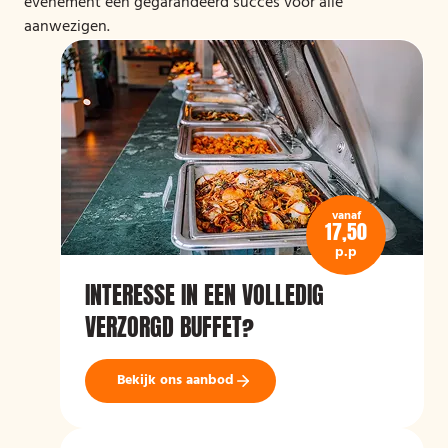
evenement een gegarandeerd succes voor alle
aanwezigen.
vanaf
17,50
p.p
INTERESSE IN EEN VOLLEDIG
VERZORGD BUFFET?
Bekijk ons aanbod