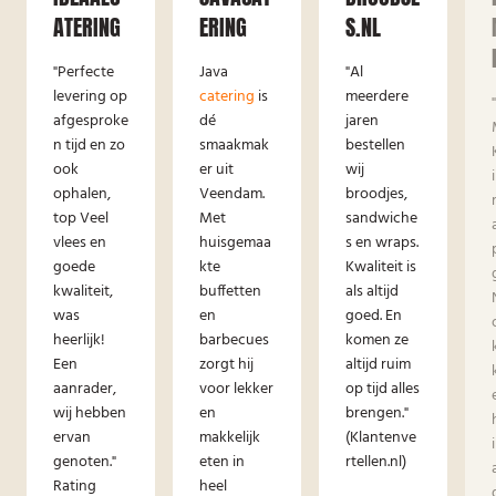
ATERING
ERING
S.NL
"Perfecte
Java
"Al
levering op
catering
is
meerdere
afgesproke
dé
jaren
n tijd en zo
smaakmak
bestellen
ook
er uit
wij
ophalen,
Veendam.
broodjes,
top Veel
Met
sandwiche
vlees en
huisgemaa
s en wraps.
goede
kte
Kwaliteit is
kwaliteit,
buffetten
als altijd
was
en
goed. En
heerlijk!
barbecues
komen ze
Een
zorgt hij
altijd ruim
aanrader,
voor lekker
op tijd alles
wij hebben
en
brengen."
ervan
makkelijk
(Klantenve
genoten."
eten in
rtellen.nl)
Rating
heel