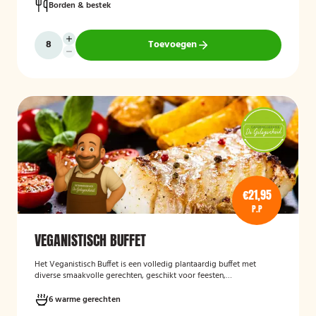
Borden & bestek
Toevoegen
€21,95
P.P
VEGANISTISCH BUFFET
Het
Veganistisch Buffet
is een volledig plantaardig buffet met
diverse smaakvolle gerechten, geschikt voor feesten,
bedrijfsbijeenkomsten en andere gelegenheden. Het buffet biedt een
gevarieerde keuze zonder dierlijke producten en sluit aan bij gasten
6 warme gerechten
die bewust of veganistisch eten.