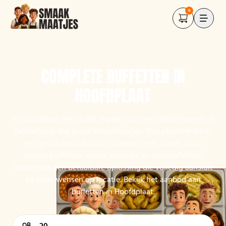
0
COMPLETE BUFFETTEN IN
HOOFDPLAAT
In Hoofdplaat een buffet regelen voor een bedrijfsevent of
familiefeest doe je via Smaakmaatjes. Ons platform biedt
een groot aanbod lokale cateraars met opties zoals
warme buffetten, koude schotels en dinerbuffetten.
Geniet van een betaalbare oplossing die volledig aansluit
bij jouw wensen op locatie. Bekijk het aanbod aan
buffetten in Hoofdplaat.