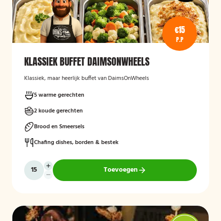
€15
P.P
KLASSIEK BUFFET DAIMSONWHEELS
Klassiek, maar heerlijk buffet van DaimsOnWheels
5 warme gerechten
2 koude gerechten
Brood en Smeersels
Chafing dishes, borden & bestek
Toevoegen