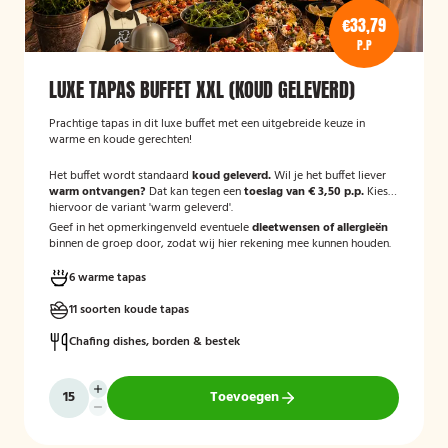
€33,79
P.P
LUXE TAPAS BUFFET XXL (KOUD GELEVERD)
Prachtige tapas in dit luxe buffet met een uitgebreide keuze in
warme en koude gerechten!
Het buffet wordt standaard
koud geleverd.
Wil je het buffet liever
warm ontvangen?
Dat kan tegen een
toeslag van € 3,50 p.p.
Kies
hiervoor de variant 'warm geleverd'.
Geef in het opmerkingenveld eventuele
dieetwensen of allergieën
binnen de groep door, zodat wij hier rekening mee kunnen houden.
6 warme tapas
11 soorten koude tapas
Chafing dishes, borden & bestek
Toevoegen