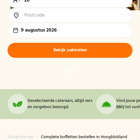
9 augustus 2026
Bekijk pakketten
Geselecteerde cateraars, altijd vers
Vind jouw pe
en zorgeloos bezorgd.
BBQ tot sushi
Smaakmaatjes
/
Complete buffetten bestellen in Hoogblokland