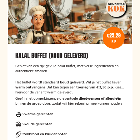
€25,29
P.P
HALAL BUFFET (KOUD GELEVERD)
Geniet van een rijk gevuld halal buffet, met verse ingrediënten en
authentieke smaken.
Het buffet wordt standaard
koud geleverd.
Wil je het buffet liever
warm ontvangen?
Dat kan tegen een
toeslag van € 3,50 p.p.
Kies
hiervoor de variant 'warm geleverd'.
Geef in het opmerkingenveld eventuele
dieetwensen of allergieën
binnen de groep door, zodat wij hier rekening mee kunnen houden.
6 warme gerechten
6 koude gerechten
Stokbrood en kruidenboter