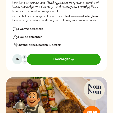
buffet is voor groepen van 16 tot 25 personen. Is de groep groter of
Het buffet wordt standaard
koud geleverd.
Wil je het buffet liever
kleiner? Kies dan voor één van de andere varianten van dit buffet.
warm ontvangen?
Dat kan tegen een
toeslag van € 3,50 p.p.
Kies
hiervoor de variant 'warm geleverd'.
Geef in het opmerkingenveld eventuele
dieetwensen of allergieën
binnen de groep door, zodat wij hier rekening mee kunnen houden.
3 warme gerechten
3 koude gerechten
Chafing dishes, borden & bestek
Toevoegen
€18,50