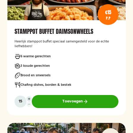
€15
P.P
STAMPPOT BUFFET DAIMSONWHEELS
Heerlijk stamppot buffet speciaal samengesteld voor de echte
liefhebbers!
6 warme gerechten
3 koude gerechten
Brood en smeersels
Chafing dishes, borden & bestek
Toevoegen