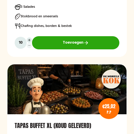
3 Salades
Stokbrood en smeersels
Chafing dishes, borden & bestek
Toevoegen
€25,02
P.P
TAPAS BUFFET XL (KOUD GELEVERD)