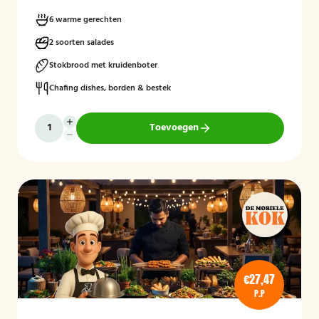
bedrijfsbijeenkomsten en andere gelegenheden. Het buffet biedt een
gevarieerde keuze zonder dierlijke producten en sluit aan bij gasten
6 warme gerechten
die bewust of veganistisch eten.
2 soorten salades
Stokbrood met kruidenboter
Chafing dishes, borden & bestek
Toevoegen
€27,47
P.P