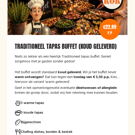
€22,89
P.P
TRADITIONEEL TAPAS BUFFET (KOUD GELEVERD)
Niets zo lekker als een heerlijk Traditioneel tapas buffet. Geniet
zorgeloos met je gasten zonder gedoe!
Het buffet wordt standaard
koud geleverd.
Wil je het buffet liever
warm ontvangen?
Dat kan tegen een
toeslag van € 3,50 p.p.
Kies
hiervoor de variant 'warm geleverd'.
Geef in het opmerkingenveld eventuele
dieetwensen of allergieën
binnen de groep door, zodat wij hier rekening mee kunnen houden.
3 warme tapas
5 koude tapas
Bijgerechten
Chafing dishes, borden & bestek