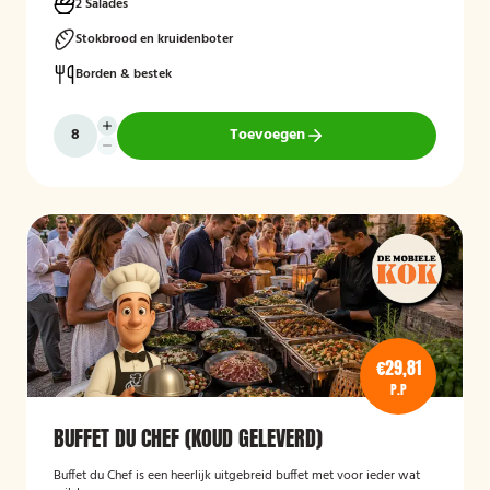
2 Salades
Stokbrood en kruidenboter
Borden & bestek
Toevoegen
€29,81
P.P
BUFFET DU CHEF (KOUD GELEVERD)
Buffet du Chef is een heerlijk uitgebreid buffet met voor ieder wat