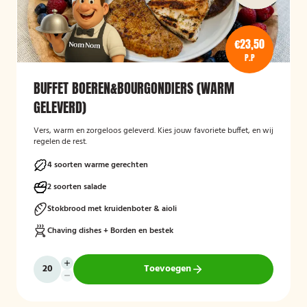
€23,50
P.P
BUFFET BOEREN&BOURGONDIERS (WARM
GELEVERD)
Vers, warm en zorgeloos geleverd. Kies jouw favoriete buffet, en wij
regelen de rest.
4 soorten warme gerechten
2 soorten salade
Stokbrood met kruidenboter & aioli
Chaving dishes + Borden en bestek
Toevoegen