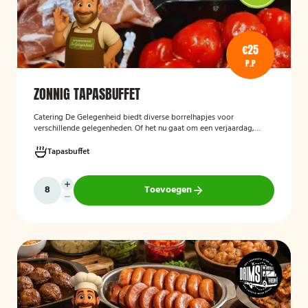
€25
P.P
ZONNIG TAPASBUFFET
Catering De Gelegenheid biedt diverse borrelhapjes voor
verschillende gelegenheden. Of het nu gaat om een verjaardag,
receptie of andere bijeenkomst, wij verzorgen passende hapjes.
Hieronder ziet u een selectie uit ons aanbod. Het zonnig tapasbuffet
Tapasbuffet
is te bestellen vanaf 10 personen..
Toevoegen