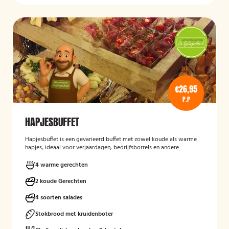
€26,95
P.P
HAPJESBUFFET
Hapjesbuffet
is een gevarieerd buffet met zowel koude als warme
hapjes, ideaal voor verjaardagen, bedrijfsborrels en andere
feestelijke gelegenheden. Het buffet biedt een informele en
smaakvolle manier om gasten te laten genieten van verschillende
4 warme gerechten
kleine gerechten, zonder een traditioneel diner te serveren.
2 koude Gerechten
4 soorten salades
Stokbrood met kruidenboter