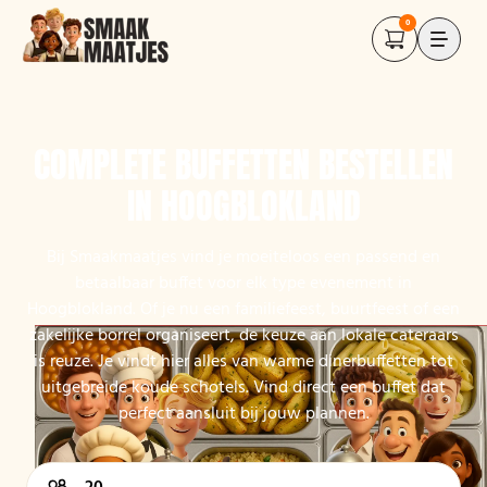
0
COMPLETE BUFFETTEN BESTELLEN
IN HOOGBLOKLAND
Bij Smaakmaatjes vind je moeiteloos een passend en
betaalbaar buffet voor elk type evenement in
Hoogblokland. Of je nu een familiefeest, buurtfeest of een
zakelijke borrel organiseert, de keuze aan lokale cateraars
is reuze. Je vindt hier alles van warme dinerbuffetten tot
uitgebreide koude schotels. Vind direct een buffet dat
perfect aansluit bij jouw plannen.