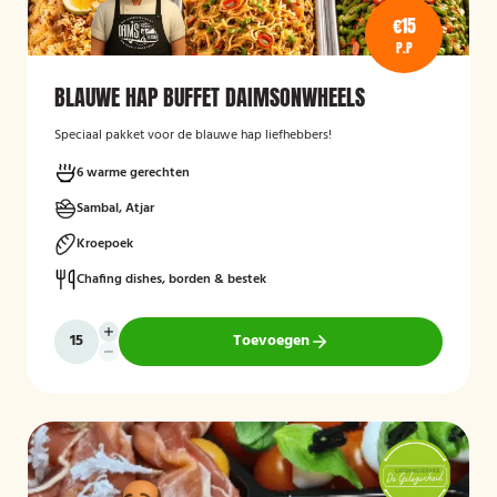
€15
P.P
BLAUWE HAP BUFFET DAIMSONWHEELS
Speciaal pakket voor de blauwe hap liefhebbers!
6 warme gerechten
Sambal, Atjar
Kroepoek
Chafing dishes, borden & bestek
Toevoegen