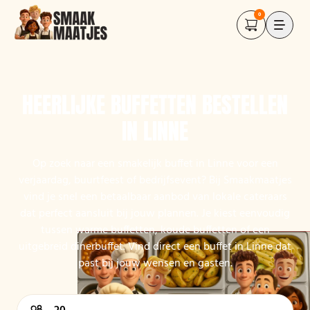
0
HEERLIJKE BUFFETTEN BESTELLEN
IN LINNE
Op zoek naar een smakelijk buffet in Linne voor een
verjaardag, buurtfeest of bedrijfsevent? Bij Smaakmaatjes
vind je snel een betaalbaar aanbod van lokale cateraars
dat perfect aansluit bij jouw plannen. Je kiest eenvoudig
tussen warme buffetten, koude buffetten of een
uitgebreid dinerbuffet. Vind direct een buffet in Linne dat
past bij jouw wensen en gasten.