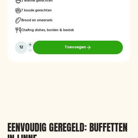
2 warme gerechten
7 koude gerechten
Brood en smeersels
Chafing dishes, borden & bestek
Toevoegen
EENVOUDIG GEREGELD: BUFFETTEN