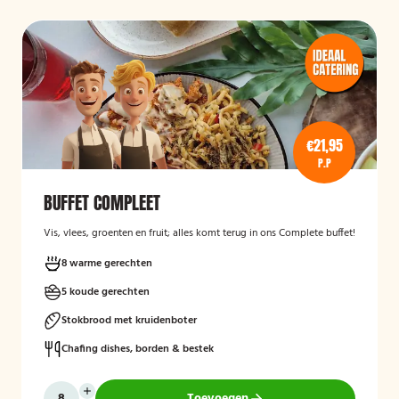
€21,95
P.P
BUFFET COMPLEET
Vis, vlees, groenten en fruit; alles komt terug in ons Complete buffet!
8 warme gerechten
5 koude gerechten
Stokbrood met kruidenboter
Chafing dishes, borden & bestek
Toevoegen