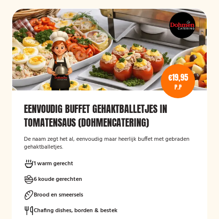
€19,95
P.P
EENVOUDIG BUFFET GEHAKTBALLETJES IN
TOMATENSAUS (DOHMENCATERING)
De naam zegt het al, eenvoudig maar heerlijk buffet met gebraden
gehaktballetjes.
1 warm gerecht
6 koude gerechten
Brood en smeersels
Chafing dishes, borden & bestek