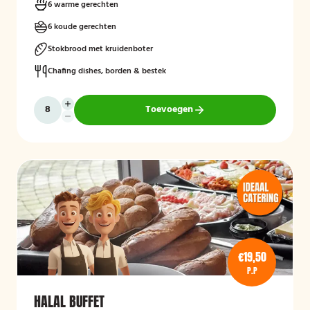
6 warme gerechten
6 koude gerechten
Stokbrood met kruidenboter
Chafing dishes, borden & bestek
Toevoegen
€19,50
P.P
HALAL BUFFET