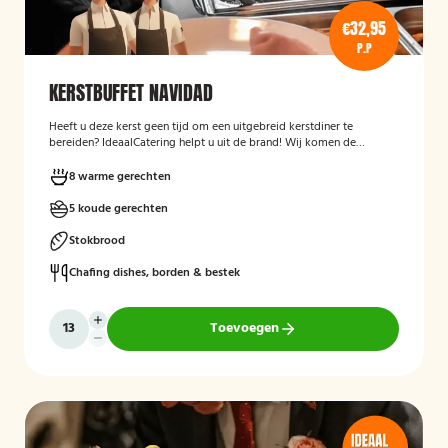
€32,95
P.P
KERSTBUFFET NAVIDAD
Heeft u deze kerst geen tijd om een uitgebreid kerstdiner te
bereiden? IdeaalCatering helpt u uit de brand! Wij komen de
buffetten op zaterdag 23 december gekoeld bij u bezorgen! *Alle
buffetten voor tweede kerstdag (26 december), komen wij op 26
8 warme gerechten
december gekoeld bij u bezorgen.
5 koude gerechten
Stokbrood
Chafing dishes, borden & bestek
Toevoegen