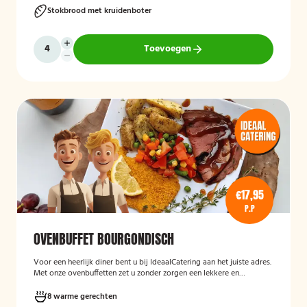
Stokbrood met kruidenboter
Toevoegen
€17,95
P.P
OVENBUFFET BOURGONDISCH
Voor een heerlijk diner bent u bij IdeaalCatering aan het juiste adres.
Met onze ovenbuffetten zet u zonder zorgen een lekkere en
gevarieerde maaltijd op tafel. Voor een diner van 5 tot twaalf
personen is een ovenbuffet Ideaal!
8 warme gerechten