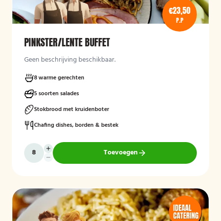
€23,50
P.P
PINKSTER/LENTE BUFFET
Geen beschrijving beschikbaar.
8 warme gerechten
5 soorten salades
Stokbrood met kruidenboter
Chafing dishes, borden & bestek
Toevoegen