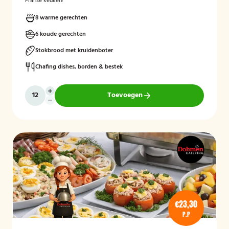
Franse keuken!
8 warme gerechten
6 koude gerechten
Stokbrood met kruidenboter
Chafing dishes, borden & bestek
Toevoegen
€23,30
P.P