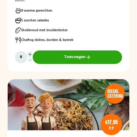
buffet!
8 warme gerechten
5 soorten salades
Stokbrood met kruidenboter
Chafing dishes, borden & bestek
Toevoegen
€17,95
P.P