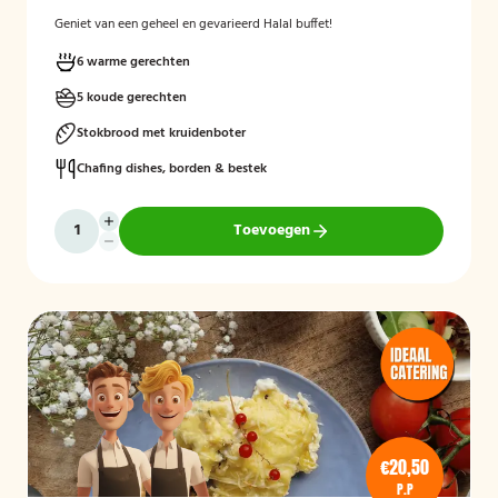
Geniet van een geheel en gevarieerd Halal buffet!
6 warme gerechten
5 koude gerechten
Stokbrood met kruidenboter
Chafing dishes, borden & bestek
Toevoegen
€20,50
P.P