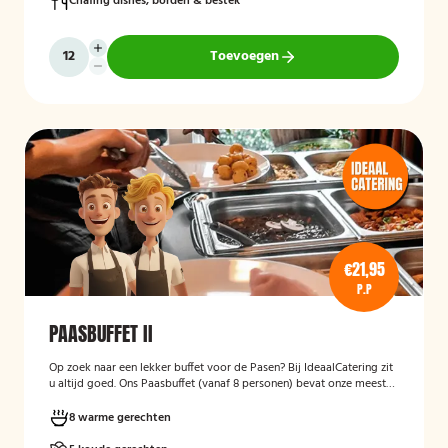
Chafing dishes, borden & bestek
Toevoegen
€21,95
P.P
PAASBUFFET II
Op zoek naar een lekker buffet voor de Pasen? Bij IdeaalCatering zit
u altijd goed. Ons Paasbuffet (vanaf 8 personen) bevat onze meest
heerlijke gerechten om er een feestelijke gelegenheid van te maken.
8 warme gerechten