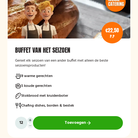
€22,50
P.P
BUFFET VAN HET SEIZOEN
Geniet elk seizoen van een ander buffet met alleen de beste
seizoensproducten!
8 warme gerechten
5 koude gerechten
Stokbrood met kruidenboter
Chafing dishes, borden & bestek
Toevoegen