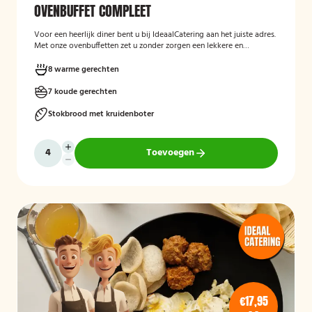
OVENBUFFET COMPLEET
Voor een heerlijk diner bent u bij IdeaalCatering aan het juiste adres.
Met onze ovenbuffetten zet u zonder zorgen een lekkere en
gevarieerde maaltijd op tafel. Voor een intiem diner van 5 tot twaalf
personen is een ovenbuffet Ideaal!
8 warme gerechten
7 koude gerechten
Stokbrood met kruidenboter
Toevoegen
€17,95