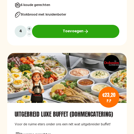
6 koude gerechten
Stokbrood met kruidenboter
Toevoegen
€23,20
P.P
UITGEBREID LUXE BUFFET (DOHMENCATERING)
Voor de ruime eters onder ons een nét wat uitgebreider buffet!