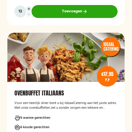
Toevoegen
€17,95
P.P
OVENBUFFET ITALIAANS
Voor een heerlijk diner bent u bij IdeaalCatering aan het juiste adres.
Met onze ovenbuffetten zet u zonder zorgen een lekkere en
gevarieerde maaltijd op tafel. Voor een intiem dimer van 5 tot
twaalf personen is een ovenbuffet Ideaal!
6 warme gerechten
6 koude gerechten