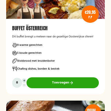
€20,95
P.P
BUFFET ÖSTERREICH
Dit buffet brengt u meteen naar de gezellige Oostenrijkse sferen!
8 warme gerechten
5 koude gerechten
Stokbrood met kruidenboter
Chafing dishes, borden & bestek
Toevoegen