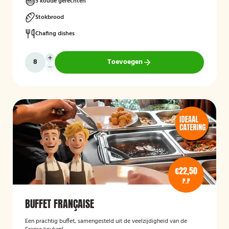
5 koude gerechten
Stokbrood
Chafing dishes
Toevoegen
€22,50
P.P
BUFFET FRANÇAISE
Een prachtig buffet, samengesteld uit de veelzijdigheid van de