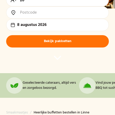
8 augustus 2026
Bekijk pakketten
Geselecteerde cateraars, altijd vers
Vind jouw pe
en zorgeloos bezorgd.
BBQ tot sushi
Smaakmaatjes
/
Heerlijke buffetten bestellen in Linne