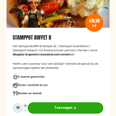
€18,50
P.P
STAMPPOT BUFFET B
Het stamppotbuffet B bestaat uit: | Stamppot boerenkool |
Stamppot hutspot | 1/2 Rookworst per persoon | Hachee | Verse
vleesjus | Augurken, zilveruitjes en mosterd
Mogelijk te bestellen zonder borden en bestek!
Heeft u een voorkeur voor een tijdstip? Vermeld dit gerust bij de
opmerkingen tijdens het afrekenen.
4 warme gerechten
Zuren, mosterd en jus
Borden en bestek
Toevoegen