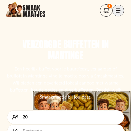
0
VERZORGDE BUFFETTEN IN
MANTINGE
Een heerlijk buffet voor je buurtfeest, verjaardag of
bruiloft in Mantinge vind je moeiteloos via Smaakmaatjes.
Wij bieden een gevarieerd lokaal aanbod met warme
buffetten, koude opties en dinerbuffetten. Ontdek welk
Smaakmaatje bij jou past.