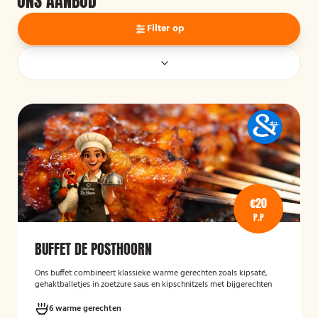
ONS AANBOD
Filter op
€20
P.P
BUFFET DE POSTHOORN
Ons buffet combineert klassieke warme gerechten zoals kipsaté,
gehaktballetjes in zoetzure saus en kipschnitzels met bijgerechten
als gebakken aardappelen, rijst en seizoensgroenten. Afgerond met
frisse rauwkost, gemengde salades en vers brood met kruidenboter
6 warme gerechten