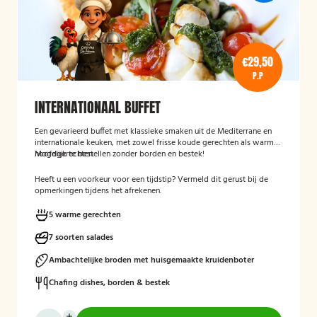
€29,50
P.P
INTERNATIONAAL BUFFET
Een gevarieerd buffet met klassieke smaken uit de Mediterrane en
internationale keuken, met zowel frisse koude gerechten als warme
hoofdgerechten.
Mogelijk te bestellen zonder borden en bestek!
Heeft u een voorkeur voor een tijdstip? Vermeld dit gerust bij de
opmerkingen tijdens het afrekenen.
5 warme gerechten
7 soorten salades
Ambachtelijke broden met huisgemaakte kruidenboter
Chafing dishes, borden & bestek