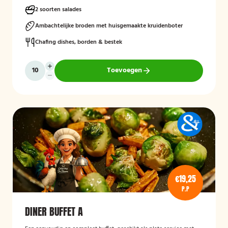
voor een compleet en smaakvol geheel.
2 soorten salades
Mogelijk te bestellen zonder borden en bestek!
Ambachtelijke broden met huisgemaakte kruidenboter
Chafing dishes, borden & bestek
Toevoegen
€19,25
P.P
DINER BUFFET A