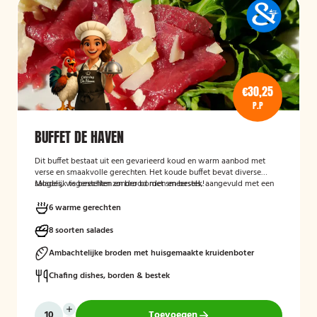
€30,25
P.P
BUFFET DE HAVEN
Dit buffet bestaat uit een gevarieerd koud en warm aanbod met
verse en smaakvolle gerechten. Het koude buffet bevat diverse
salades, visgerechten en brood met smeersels, aangevuld met een
Mogelijk te bestellen zonder borden en bestek!
fruitsalade. Het warme buffet biedt vlees-, vis- en groentegerechten
zoals eendenborst, gamba’s, biefstukreepjes en buikspek,
6 warme gerechten
geserveerd met bijgerechten zoals gewokte groenten en
aardappeltjes.
8 soorten salades
Ambachtelijke broden met huisgemaakte kruidenboter
Chafing dishes, borden & bestek
Toevoegen