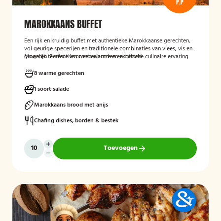
P.P
MAROKKAANS BUFFET
Een rijk en kruidig buffet met authentieke Marokkaanse gerechten,
vol geurige specerijen en traditionele combinaties van vlees, vis en
groenten. Perfect voor een warme en exotische culinaire ervaring.
Mogelijk te bestellen zonder borden en bestek!
8 warme gerechten
1 soort salade
Marokkaans brood met anijs
Chafing dishes, borden & bestek
Toevoegen