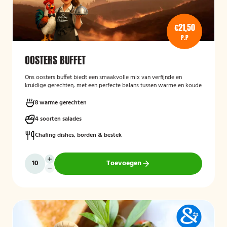
€21,50
P.P
OOSTERS BUFFET
Ons oosters buffet biedt een smaakvolle mix van verfijnde en
kruidige gerechten, met een perfecte balans tussen warme en koude
specialiteiten. Geniet van rijke smaken, geurende kruiden en een
gevarieerd aanbod voor iedereen
8 warme gerechten
4 soorten salades
Mogelijk te bestellen zonder borden en bestek!.
Chafing dishes, borden & bestek
Toevoegen