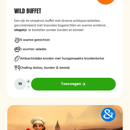
WILD BUFFET
Een rijk en smaakvol buffet met diverse wildspecialiteiten,
gecombineerd met klassieke bijgerechten en warme winterse
smaken.
Mogelijk te bestellen zonder borden en bestek!
4 warme gerechten
3 soorten salades
Ambachtelijke broden met huisgemaakte kruidenboter
Chafing dishes, borden & bestek
Toevoegen