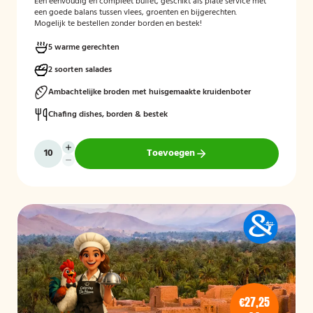
Een eenvoudig en compleet buffet, geschikt als plate service met
een goede balans tussen vlees, groenten en bijgerechten.
Mogelijk te bestellen zonder borden en bestek!
5 warme gerechten
2 soorten salades
Ambachtelijke broden met huisgemaakte kruidenboter
Chafing dishes, borden & bestek
Toevoegen
€27,25