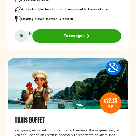
Ambachtelijke broden met huisgemaakte kruidenboter
Chafing dishes, borden & bestek
Toevoegen
€27,25
P.P
THAIS BUFFET
Een geurig en smaakvol buffet met authentieke Thaise gerechten, vol
kruiden, specerijen en frisse accenten. Een perfecte balans tussen