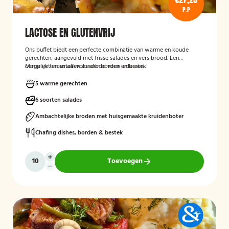
P.P
LACTOSE EN GLUTENVRIJ
Ons buffet biedt een perfecte combinatie van warme en koude
gerechten, aangevuld met frisse salades en vers brood. Een
compleet en smaakvol aanbod voor iedereen.
Mogelijk te bestellen zonder borden en bestek!
5 warme gerechten
6 soorten salades
Ambachtelijke broden met huisgemaakte kruidenboter
Chafing dishes, borden & bestek
Toevoegen