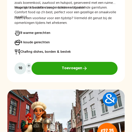
zoals boerenkool, zuurkool en hutspot, geserveerd met een ruime
keuze aan klassieke vleesgerechten en bijpassende garnituren.
Mogelijk te bestellen zonder borden en bestek!
Comfort food op z’n best, perfect voor een gezellige en smaakvolle
maaltijd.
Heeft u een voorkeur voor een tijdstip? Vermeld dit gerust bij de
opmerkingen tijdens het afrekenen.
8 warme gerechten
4 koude gerechten
Chafing dishes, borden & bestek
Toevoegen
€27,25