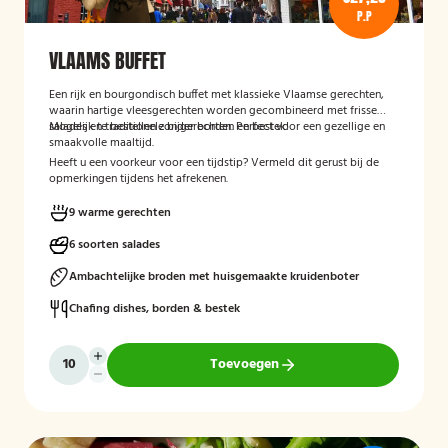
P.P
VLAAMS BUFFET
Een rijk en bourgondisch buffet met klassieke Vlaamse gerechten,
waarin hartige vleesgerechten worden gecombineerd met frisse
salades en traditionele bijgerechten. Perfect voor een gezellige en
Mogelijk te bestellen zonder borden en bestek!
smaakvolle maaltijd.
Heeft u een voorkeur voor een tijdstip? Vermeld dit gerust bij de
opmerkingen tijdens het afrekenen.
9 warme gerechten
6 soorten salades
Ambachtelijke broden met huisgemaakte kruidenboter
Chafing dishes, borden & bestek
Toevoegen