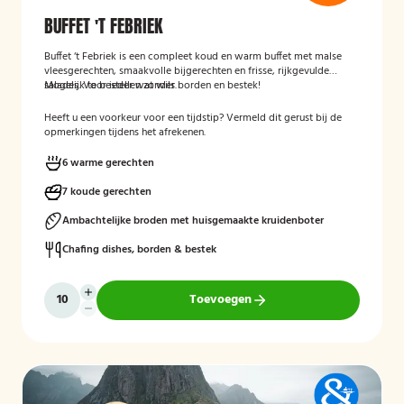
BUFFET 'T FEBRIEK
Buffet ‘t Febriek is een compleet koud en warm buffet met malse
vleesgerechten, smaakvolle bijgerechten en frisse, rijkgevulde
salades. Voor ieder wat wils.
Mogelijk te bestellen zonder borden en bestek!
Heeft u een voorkeur voor een tijdstip? Vermeld dit gerust bij de
opmerkingen tijdens het afrekenen.
6 warme gerechten
7 koude gerechten
Ambachtelijke broden met huisgemaakte kruidenboter
Chafing dishes, borden & bestek
Toevoegen