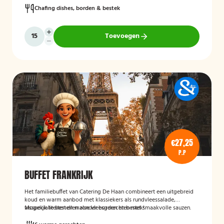
Chafing dishes, borden & bestek
Toevoegen
€27,25
P.P
BUFFET FRANKRIJK
Het familiebuffet van Catering De Haan combineert een uitgebreid
koud en warm aanbod met klassiekers als rundvleessalade,
visspecialiteiten en malse vleesgerechten met smaakvolle sauzen.
Mogelijk te bestellen zonder borden en bestek!
Perfect aangevuld met warme bijgerechten en een optioneel dessert