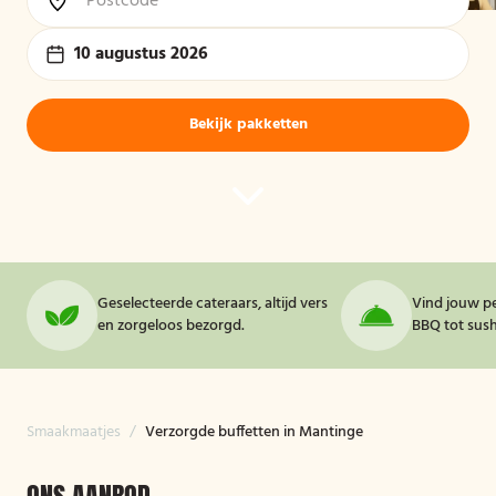
10 augustus 2026
Bekijk pakketten
Geselecteerde cateraars, altijd vers
Vind jouw pe
en zorgeloos bezorgd.
BBQ tot sushi
Smaakmaatjes
/
Verzorgde buffetten in Mantinge