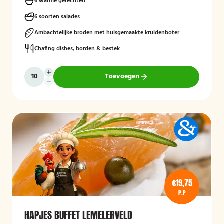
zoals crème brûlée met vanille-ijs.
6 warme gerechten
6 soorten salades
Ambachtelijke broden met huisgemaakte kruidenboter
Chafing dishes, borden & bestek
Toevoegen
€19,75
P.P
HAPJES BUFFET LEMELERVELD