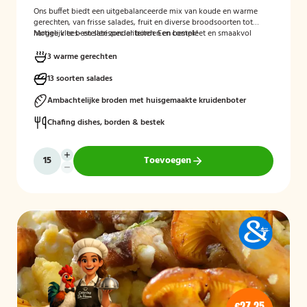
Ons buffet biedt een uitgebalanceerde mix van koude en warme
gerechten, van frisse salades, fruit en diverse broodsoorten tot
hartige vlees- en satéspecialiteiten. Een compleet en smaakvol
Mogelijk te bestellen zonder borden en bestek!
buffet voor elke gelegenheid.
3 warme gerechten
13 soorten salades
Ambachtelijke broden met huisgemaakte kruidenboter
Chafing dishes, borden & bestek
Toevoegen
€27,25