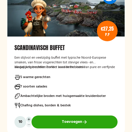
€27,25
P.P
SCANDINAVISCH BUFFET
Een stijlvol en veelzijdig buffet met typische Noord-Europese
smaken, van frisse visgerechten tot stevige vlees- en
aardappelgerechten. Perfect voor liefhebbers van pure en verfijnde
Mogelijk te bestellen zonder borden en bestek!
keuken.
5 warme gerechten
7 soorten salades
Ambachtelijke broden met huisgemaakte kruidenboter
Chafing dishes, borden & bestek
Toevoegen