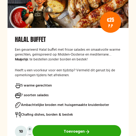
€25
P.P
HALAL BUFFET
Een gevarieerd Halal buffet met frisse salades en smaakvolle warme
gerechten, geïnspireerd op Midden-Oosterse en mediterrane
keukens.
Mogelijk te bestellen zonder borden en bestek!
Heeft u een voorkeur voor een tijdstip? Vermeld dit gerust bij de
opmerkingen tijdens het afrekenen.
5 warme gerechten
7 soorten salades
Ambachtelijke broden met huisgemaakte kruidenboter
Chafing dishes, borden & bestek
Toevoegen