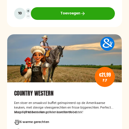
Toevoegen
€21,99
P.P
COUNTRY WESTERN
Een stoer en smaakvol buffet geïnspireerd op de Amerikaanse
keuken, met stevige vleesgerechten en frisse bijgerechten. Perfect
voor liefhebbers van grill- en comfortfood.
Mogelijk te bestellen zonder borden en bestek!
6 warme gerechten