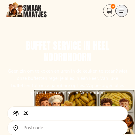
0
BUFFET SERVICE IN HEEL
NOORDHOORN
Geen zin om te koken en uren in de keuken te staan? Met
onze buffetten regel je alles in één keer. Van luxe
buffetten tot onze gangbare opties. Wij bezorgen alles
gekoeld en compleet in Noordhoorn.