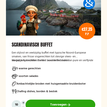
€27,25
P.P
SCANDINAVISCH BUFFET
Een stijlvol en veelzijdig buffet met typische Noord-Europese
smaken, van frisse visgerechten tot stevige vlees- en
aardappelgerechten. Perfect voor liefhebbers van pure en verfijnde
Mogelijk te bestellen zonder borden en bestek!
keuken.
5 warme gerechten
7 soorten salades
Ambachtelijke broden met huisgemaakte kruidenboter
Chafing dishes, borden & bestek
Toevoegen