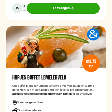
Toevoegen
€19,75
P.P
HAPJES BUFFET LEMELERVELD
Ons buffet biedt een uitgebalanceerde mix van koude en warme
gerechten, van frisse salades, fruit en diverse broodsoorten tot
hartige vlees- en satéspecialiteiten. Een compleet en smaakvol
Mogelijk te bestellen zonder borden en bestek!
buffet voor elke gelegenheid.
3 warme gerechten
13 soorten salades