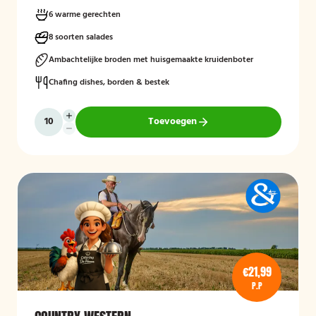
fruitsalade. Het warme buffet biedt vlees-, vis- en groentegerechten
zoals eendenborst, gamba’s, biefstukreepjes en buikspek,
6 warme gerechten
geserveerd met bijgerechten zoals gewokte groenten en
aardappeltjes.
8 soorten salades
Ambachtelijke broden met huisgemaakte kruidenboter
Chafing dishes, borden & bestek
Toevoegen
€21,99
P.P