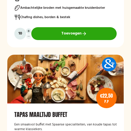
Mogelijk te bestellen zonder borden en bestek!
Ambachtelijke broden met huisgemaakte kruidenboter
Chafing dishes, borden & bestek
Toevoegen
€22,50
P.P
TAPAS MAALTIJD BUFFET
Een smaakvol buffet met Spaanse specialiteiten, van koude tapas tot
warme klassiekers.