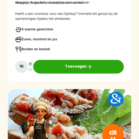
vleesjus | Augurken, zilveruitjes en mosterd
Mogelijk te bestellen zonder borden en bestek!
Heeft u een voorkeur voor een tijdstip? Vermeld dit gerust bij de
opmerkingen tijdens het afrekenen.
4 warme gerechten
Zuren, mosterd en jus
Borden en bestek
Toevoegen
€20
P.P