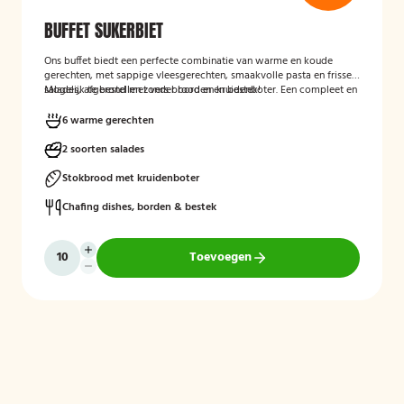
BUFFET SUKERBIET
Ons buffet biedt een perfecte combinatie van warme en koude
gerechten, met sappige vleesgerechten, smaakvolle pasta en frisse
salades, afgerond met vers brood en kruidenboter. Een compleet en
Mogelijk te bestellen zonder borden en bestek!
smaakvol buffet voor iedereen.
6 warme gerechten
2 soorten salades
Stokbrood met kruidenboter
Chafing dishes, borden & bestek
Toevoegen