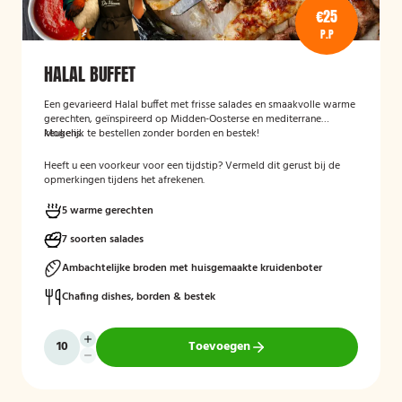
€25
P.P
HALAL BUFFET
Een gevarieerd Halal buffet met frisse salades en smaakvolle warme
gerechten, geïnspireerd op Midden-Oosterse en mediterrane
keukens.
Mogelijk te bestellen zonder borden en bestek!
Heeft u een voorkeur voor een tijdstip? Vermeld dit gerust bij de
opmerkingen tijdens het afrekenen.
5 warme gerechten
7 soorten salades
Ambachtelijke broden met huisgemaakte kruidenboter
Chafing dishes, borden & bestek
Toevoegen