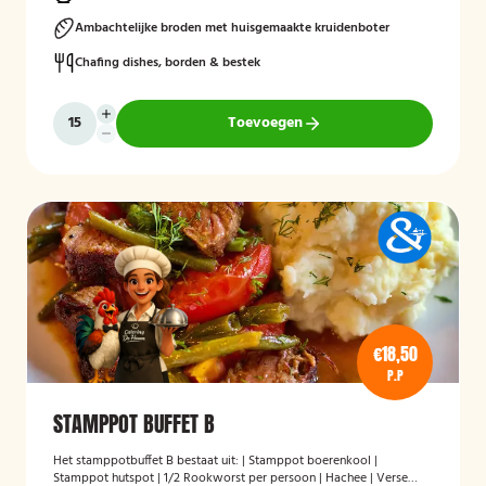
Ambachtelijke broden met huisgemaakte kruidenboter
Chafing dishes, borden & bestek
Toevoegen
€18,50
P.P
STAMPPOT BUFFET B
Het stamppotbuffet B bestaat uit: | Stamppot boerenkool |
Stamppot hutspot | 1/2 Rookworst per persoon | Hachee | Verse