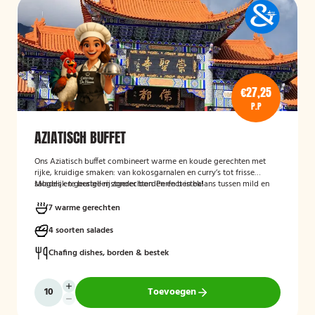
€27,25
P.P
AZIATISCH BUFFET
Ons Aziatisch buffet combineert warme en koude gerechten met
rijke, kruidige smaken: van kokosgarnalen en curry’s tot frisse
salades en geurige rijstgerechten. Perfect in balans tussen mild en
Mogelijk te bestellen zonder borden en bestek!
pittig.
7 warme gerechten
4 soorten salades
Chafing dishes, borden & bestek
Toevoegen