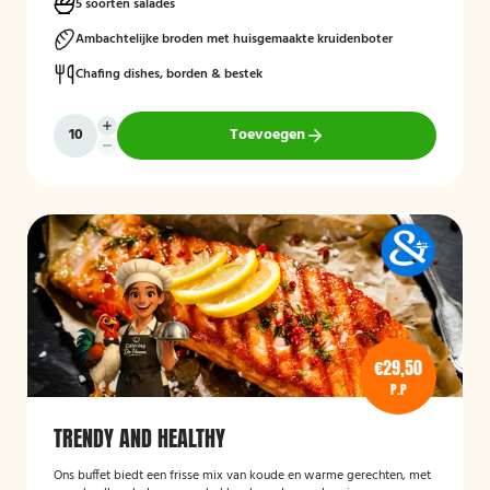
5 soorten salades
Ambachtelijke broden met huisgemaakte kruidenboter
Chafing dishes, borden & bestek
Toevoegen
€29,50
P.P
TRENDY AND HEALTHY
Ons buffet biedt een frisse mix van koude en warme gerechten, met