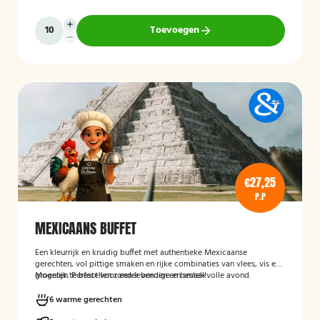
Toevoegen
€27,25
P.P
MEXICAANS BUFFET
Een kleurrijk en kruidig buffet met authentieke Mexicaanse
gerechten, vol pittige smaken en rijke combinaties van vlees, vis en
groenten. Perfect voor een levendige en smaakvolle avond.
Mogelijk te bestellen zonder borden en bestek!
6 warme gerechten