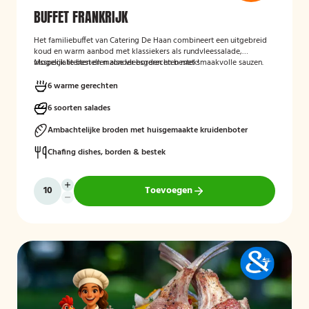
BUFFET FRANKRIJK
Het familiebuffet van Catering De Haan combineert een uitgebreid
koud en warm aanbod met klassiekers als rundvleessalade,
visspecialiteiten en malse vleesgerechten met smaakvolle sauzen.
Mogelijk te bestellen zonder borden en bestek!
Perfect aangevuld met warme bijgerechten en een optioneel dessert
zoals crème brûlée met vanille-ijs.
6 warme gerechten
6 soorten salades
Ambachtelijke broden met huisgemaakte kruidenboter
Chafing dishes, borden & bestek
Toevoegen