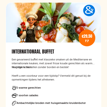
€29,50
P.P
INTERNATIONAAL BUFFET
Een gevarieerd buffet met klassieke smaken uit de Mediterrane en
internationale keuken, met zowel frisse koude gerechten als warme
hoofdgerechten.
Mogelijk te bestellen zonder borden en bestek!
Heeft u een voorkeur voor een tijdstip? Vermeld dit gerust bij de
opmerkingen tijdens het afrekenen.
5 warme gerechten
7 soorten salades
Ambachtelijke broden met huisgemaakte kruidenboter