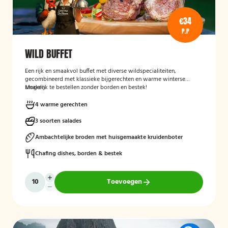
€34
P.P
WILD BUFFET
Een rijk en smaakvol buffet met diverse wildspecialiteiten,
gecombineerd met klassieke bijgerechten en warme winterse
smaken.
Mogelijk te bestellen zonder borden en bestek!
4 warme gerechten
3 soorten salades
Ambachtelijke broden met huisgemaakte kruidenboter
Chafing dishes, borden & bestek
Toevoegen