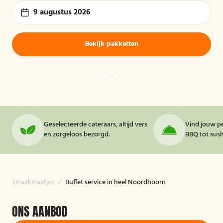
9 augustus 2026
Bekijk pakketten
Geselecteerde cateraars, altijd vers
Vind jouw pe
en zorgeloos bezorgd.
BBQ tot sushi
Smaakmaatjes
/
Buffet service in heel Noordhoorn
ONS AANBOD