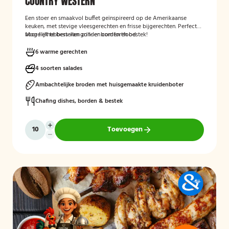
COUNTRY WESTERN
Een stoer en smaakvol buffet geïnspireerd op de Amerikaanse
keuken, met stevige vleesgerechten en frisse bijgerechten. Perfect
voor liefhebbers van grill- en comfortfood.
Mogelijk te bestellen zonder borden en bestek!
6 warme gerechten
4 soorten salades
Ambachtelijke broden met huisgemaakte kruidenboter
Chafing dishes, borden & bestek
Toevoegen