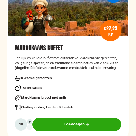
€27,25
P.P
MAROKKAANS BUFFET
Een rijk en kruidig buffet met authentieke Marokkaanse gerechten,
vol geurige specerijen en traditionele combinaties van vlees, vis en
groenten. Perfect voor een warme en exotische culinaire ervaring.
Mogelijk te bestellen zonder borden en bestek!
8 warme gerechten
1 soort salade
Marokkaans brood met anijs
Chafing dishes, borden & bestek
Toevoegen