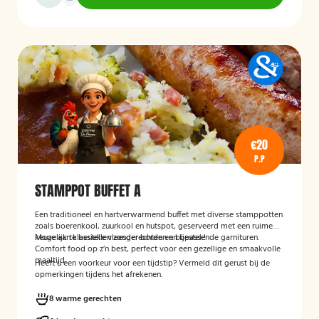
€20
P.P
STAMPPOT BUFFET A
Een traditioneel en hartverwarmend buffet met diverse stamppotten
zoals boerenkool, zuurkool en hutspot, geserveerd met een ruime
keuze aan klassieke vleesgerechten en bijpassende garnituren.
Mogelijk te bestellen zonder borden en bestek!
Comfort food op z’n best, perfect voor een gezellige en smaakvolle
maaltijd.
Heeft u een voorkeur voor een tijdstip? Vermeld dit gerust bij de
opmerkingen tijdens het afrekenen.
8 warme gerechten