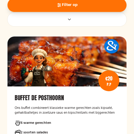
Filter op
€20
P.P
BUFFET DE POSTHOORN
Ons buffet combineert klassieke warme gerechten zoals kipsaté,
gehaktballetjes in zoetzure saus en kipschnitzels met bijgerechten
als gebakken aardappelen, rijst en seizoensgroenten. Afgerond met
frisse rauwkost, gemengde salades en vers brood met kruidenboter
6 warme gerechten
voor een compleet en smaakvol geheel.
2 soorten salades