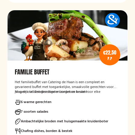
€22,50
P.P
FAMILIE BUFFET
Het familiebuffet van Catering de Haan is een compleet en
gevarieerd buffet met toegankelijke, smaakvolle gerechten voor
jong en oud. Een gezellige en zorgeloze keuze voor elke
Mogelijk te bestellen zonder borden en bestek!
gelegenheid.
6 warme gerechten
7 soorten salades
Ambachtelijke broden met huisgemaakte kruidenboter
Chafing dishes, borden & bestek