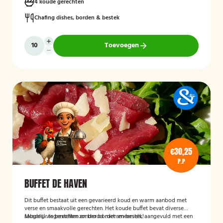
4 koude gerechten
Chafing dishes, borden & bestek
Toevoegen
€30,25
P.P
BUFFET DE HAVEN
Dit buffet bestaat uit een gevarieerd koud en warm aanbod met
verse en smaakvolle gerechten. Het koude buffet bevat diverse
salades, visgerechten en brood met smeersels, aangevuld met een
Mogelijk te bestellen zonder borden en bestek!