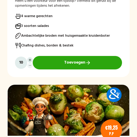
Heeft u een voorkeur voor een tijdstip? Vermeld dit gerust bij de
opmerkingen tijdens het afrekenen.
4 warme gerechten
3 soorten salades
Ambachtelijke broden met huisgemaakte kruidenboter
Chafing dishes, borden & bestek
Toevoegen
€19,25
P.P