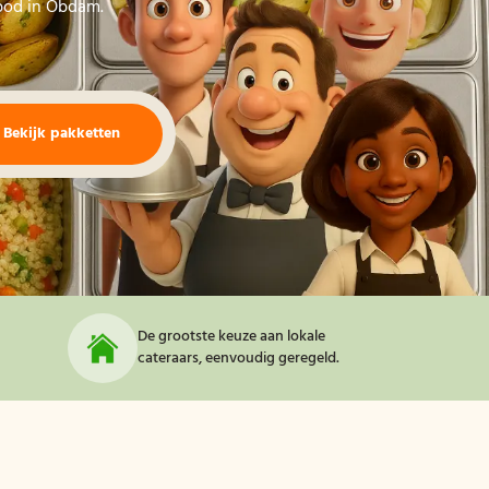
nbod in Obdam.
Bekijk pakketten
De grootste keuze aan lokale
cateraars, eenvoudig geregeld.