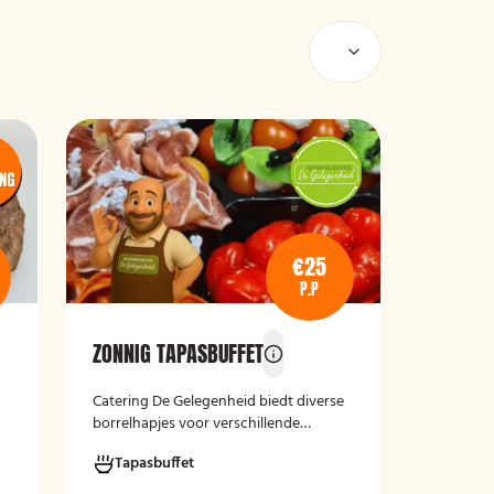
€25
P.P
ZONNIG TAPASBUFFET
Catering De Gelegenheid biedt diverse
borrelhapjes voor verschillende
gelegenheden. Of het nu gaat om een
Tapasbuffet
verjaardag, receptie of andere
bijeenkomst, wij verzorgen passende