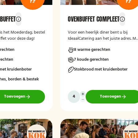
P.P
P.P
BUFFET
OVENBUFFET COMPLEET
is het Moederdag; bestel
Voor een heerlijk diner bent u bij
ffet voor deze dag!
IdeaalCatering aan het juiste adres. M
onze ovenbuffetten zet u zonder
rechten
8 warme gerechten
zorgen een lekkere en gevarieerde
maaltijd op tafel. Voor een intiem dine
rechten
7 koude gerechten
van 5 tot twaalf personen is een
met kruidenboter
ovenbuffet Ideaal!
Stokbrood met kruidenboter
hes, borden & bestek
Toevoegen
Toevoegen