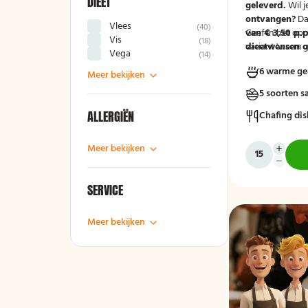
DIEET
geleverd.
Wil j
ontvangen?
Da
Vlees
(
40
)
van € 3,50 p.p
Geef in het op
Vis
(
18
)
variant 'warm g
dieetwensen of
Vega
(
14
)
groep door, zod
6 warme ge
mee kunnen ho
Meer bekijken
5 soorten s
ALLERGIËN
Chafing dis
Meer bekijken
SERVICE
Meer bekijken