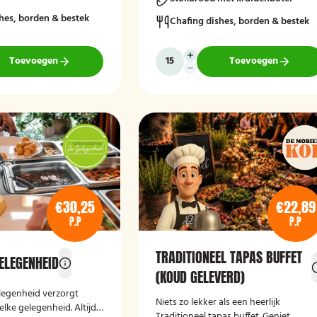
hes, borden & bestek
Chafing dishes, borden & bestek
Toevoegen
Toevoegen
€30,25
€22,89
P.P
P.P
TRADITIONEEL TAPAS BUFFET
GELEGENHEID
(KOUD GELEVERD)
legenheid verzorgt
Niets zo lekker als een heerlijk
elke gelegenheid. Altijd
Traditioneel tapas buffet. Geniet