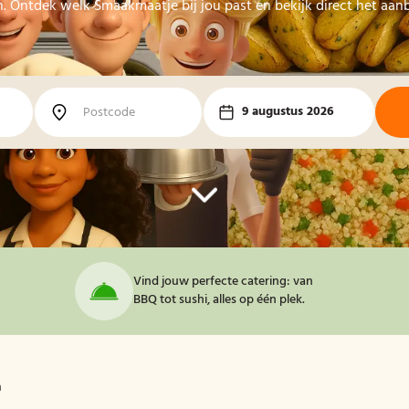
n. Ontdek welk Smaakmaatje bij jou past en bekijk direct het aa
9 augustus 2026
Vind jouw perfecte catering: van
BBQ tot sushi, alles op één plek.
m