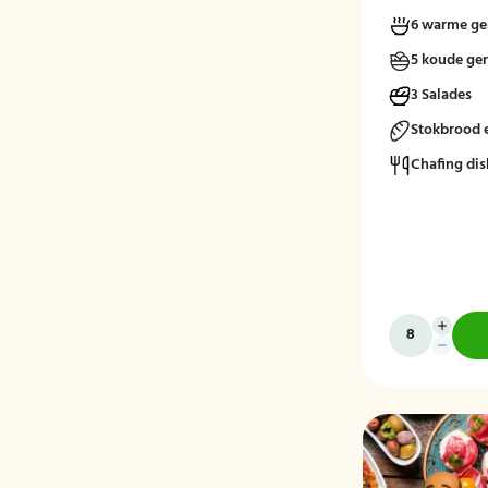
vers, verzorgd
6 warme ge
moment.
5 koude ge
3 Salades
Stokbrood 
Chafing dis