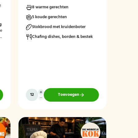
!
8 warme gerechten
5 koude gerechten
m
g
Stokbrood met kruidenboter
le
Chafing dishes, borden & bestek
Toevoegen