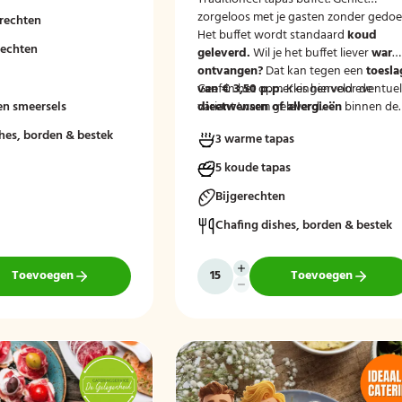
 en passend bij uw
zorgeloos met je gasten zonder gedoe
rechten
Het buffet wordt standaard
koud
rechten
geleverd.
Wil je het buffet liever
war
ontvangen?
Dat kan tegen een
toesla
van € 3,50 p.p.
Geef in het opmerkingenveld eventue
Kies hiervoor de
en smeersels
variant 'warm geleverd'.
dieetwensen of allergieën
binnen de
groep door, zodat wij hier rekening
hes, borden & bestek
3 warme tapas
mee kunnen houden.
5 koude tapas
Bijgerechten
Chafing dishes, borden & bestek
Toevoegen
Toevoegen