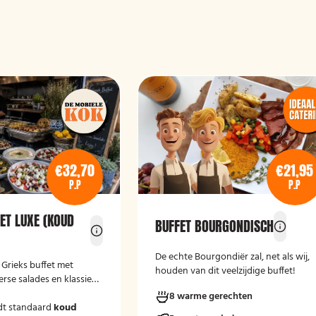
€32,70
€21,95
P.P
P.P
ET LUXE (KOUD
BUFFET BOURGONDISCH
De echte Bourgondiër zal, net als wij,
e Grieks buffet met
houden van dit veelzijdige buffet!
erse salades en klassieke
8 warme gerechten
dt standaard
koud