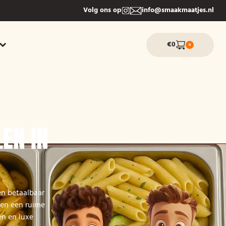
Volg ons op
info@smaakmaatjes.nl
€0
0
EN IN
en betaalbaar
eden een ruime
en en luxe