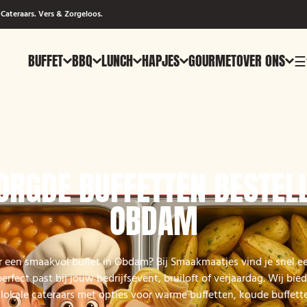
Cateraars. Vers & Zorgeloos.
BUFFET
BBQ
LUNCH
HAPJES
GOURMET
OVER ONS
☰
ORGDE BUFFETTEN BESTELL
OBDAM
 een smaakvol buffet in Obdam? Bij Smaakmaatjes vind je snel e
rfect past bij jouw bedrijfsevent, bruiloft of verjaardag. Wij bi
 lokale cateraars met opties voor warme buffetten, koude buffett