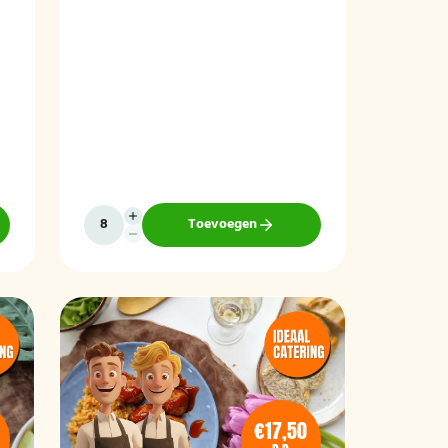
hapjes. Hieronder ziet u een selectie uit
ons aanbod. Het zonnig tapasbuffet is
te bestellen vanaf 10 personen..
Toevoegen
€17,50