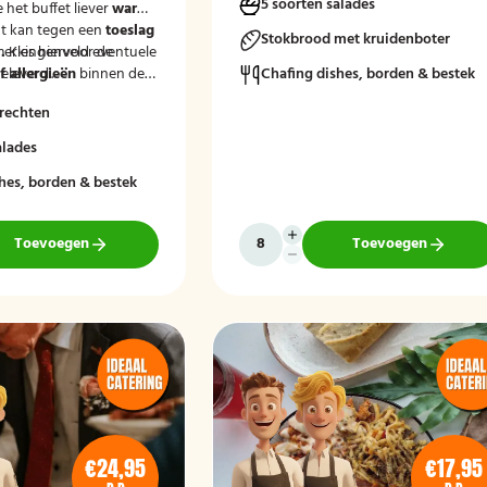
5 soorten salades
e het buffet liever
warm
t kan tegen een
toeslag
Stokbrood met kruidenboter
.
merkingenveld eventuele
Kies hiervoor de
eleverd'.
 allergieën
binnen de
Chafing dishes, borden & bestek
at wij hier rekening
rechten
uden.
alades
hes, borden & bestek
Toevoegen
Toevoegen
€24,95
€17,95