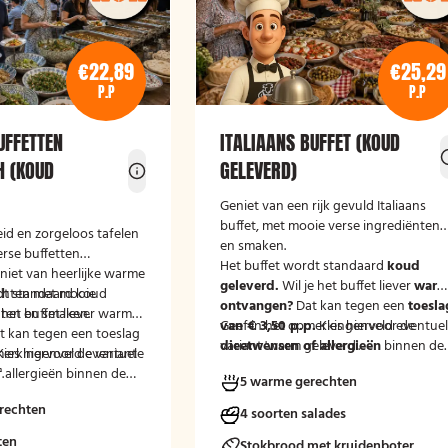
€22,89
€25,29
P.P
P.P
UFFETTEN
ITALIAANS BUFFET (KOUD
H (KOUD
GELEVERD)
Geniet van een rijk gevuld Italiaans
buffet, met mooie verse ingrediënten
id en zorgeloos tafelen
en smaken.
rse buffetten
Het buffet wordt standaard
koud
niet van heerlijke warme
geleverd.
Wil je het buffet liever
war
chten met mooie
dt standaard koud
ontvangen?
Dat kan tegen een
toesla
nten en smaken.
e het buffet liever warm
van € 3,50 p.p.
Geef in het opmerkingenveld eventue
Kies hiervoor de
 kan tegen een toeslag
variant 'warm geleverd'.
dieetwensen of allergieën
binnen de
 Kies hiervoor de variant
merkingenveld eventuele
groep door, zodat wij hier rekening
.
 allergieën binnen de
5 warme gerechten
mee kunnen houden.
at wij hier rekening
rechten
uden.
4 soorten salades
ten
Stokbrood met kruidenboter