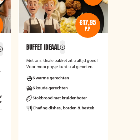
€17,95
P.P
BUFFET IDEAAL
Met ons Ideale pakket zit u altijd goed!
Voor mooi prijsje kunt u al genieten.
6 warme gerechten
6 koude gerechten
m
g
Stokbrood met kruidenboter
le
Chafing dishes, borden & bestek