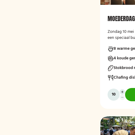
MOEDERDAG
Zondag 10 mei 
een speciaal bu
8 warme ge
4 koude ge
Stokbrood 
Chafing dis