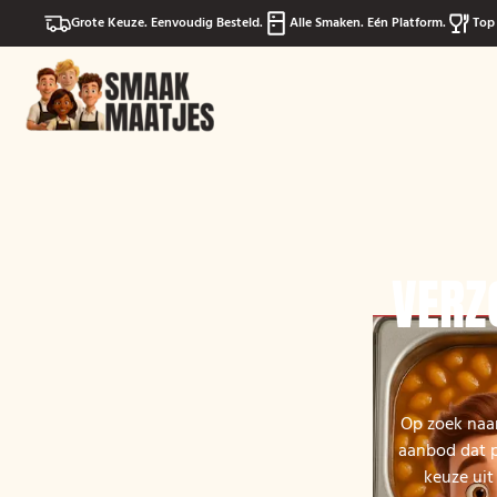
Grote Keuze. Eenvoudig Besteld.
Alle Smaken. Eén Platform.
Top 
VERZ
Op zoek naar
aanbod dat pe
keuze uit