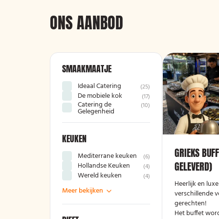
ONS AANBOD
SMAAKMAATJE
Ideaal Catering
(
25
)
De mobiele kok
(
17
)
Catering de
(
10
)
Gelegenheid
KEUKEN
GRIEKS BUFF
Mediterrane keuken
(
6
)
GELEVERD)
Hollandse Keuken
(
4
)
Wereld keuken
(
4
)
Heerlijk en lux
Meer bekijken
verschillende v
gerechten!
Het buffet wor