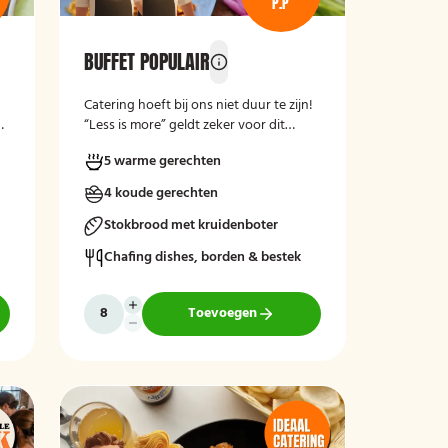
P.P
BUFFET POPULAIR
Catering hoeft bij ons niet duur te zijn!
et
“Less is more” geldt zeker voor dit
buffet!
5 warme gerechten
r
4 koude gerechten
Stokbrood met kruidenboter
Chafing dishes, borden & bestek
Toevoegen