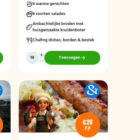
6 warme gerechten
sauzen. Perfect aangevuld met warme
bijgerechten en een optioneel dessert
6 soorten salades
zoals crème brûlée met vanille-ijs.
Ambachtelijke broden met
huisgemaakte kruidenboter
Chafing dishes, borden & bestek
Toevoegen
€20
P.P