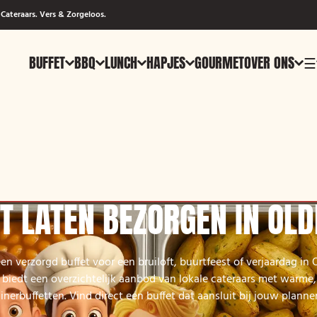
Cateraars. Vers & Zorgeloos.
BUFFET
BBQ
LUNCH
HAPJES
GOURMET
OVER ONS
☰
T LATEN BEZORGEN IN OL
een verzorgd buffet voor een bruiloft, buurtfeest of verjaardag in 
biedt een overzichtelijk aanbod van lokale cateraars met warme,
inerbuffetten. Vind direct een buffet dat aansluit bij jouw planne