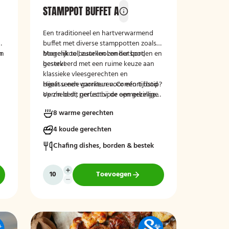
STAMPPOT BUFFET A
Een traditioneel en hartverwarmend
n
buffet met diverse stamppotten zoals
en
n
boerenkool, zuurkool en hutspot,
Mogelijk te bestellen zonder borden en
geserveerd met een ruime keuze aan
bestek!
klassieke vleesgerechten en
bijpassende garnituren. Comfort food
Heeft u een voorkeur voor een tijdstip?
op z’n best, perfect voor een gezellige
Vermeld dit gerust bij de opmerkingen
en smaakvolle maaltijd.
tijdens het afrekenen.
8 warme gerechten
4 koude gerechten
Chafing dishes, borden & bestek
Toevoegen