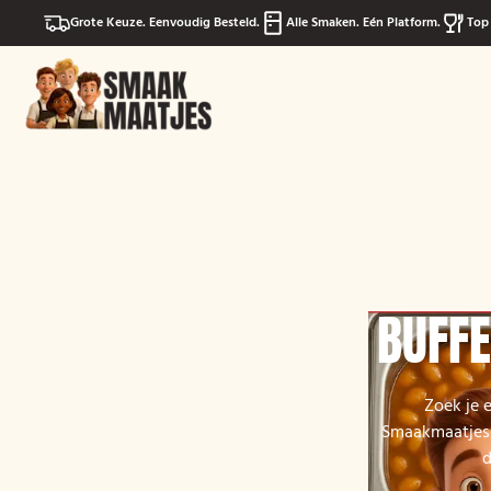
Grote Keuze. Eenvoudig Besteld.
Alle Smaken. Eén Platform.
Top 
BUFFE
Zoek je 
Smaakmaatjes 
d