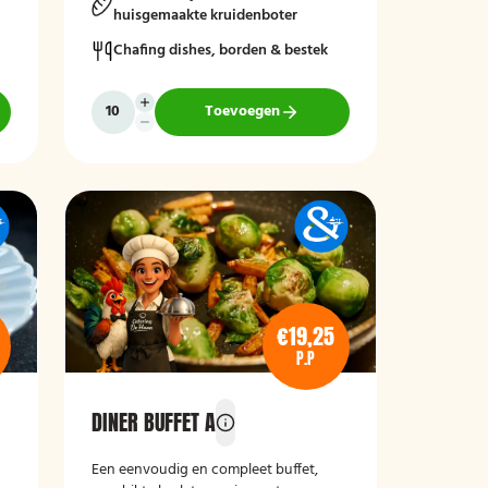
huisgemaakte kruidenboter
Chafing dishes, borden & bestek
Toevoegen
€19,25
P.P
DINER BUFFET A
Een eenvoudig en compleet buffet,