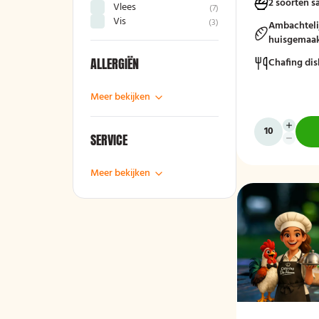
2 soorten s
Vlees
(
7
)
seizoensgroent
Vis
(
3
)
rauwkost, geme
Ambachteli
brood met krui
huisgemaak
compleet en sm
ALLERGIËN
Chafing dis
Mogelijk te be
Meer bekijken
bestek!
SERVICE
Meer bekijken