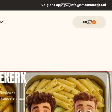
Volg ons op
info@smaakmaatjes.nl
€0
0
DEKERK
Oldekerk?
 koude en luxe
n.