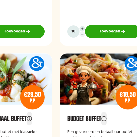
Toevoegen
Toevoegen
€29,50
€18,50
P.P
P.P
NAAL BUFFET
BUDGET BUFFET
buffet met klassieke
Een gevarieerd en betaalbaar buffet