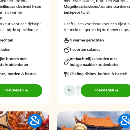
Mediterrane en
met frisse salades, brood en warme
keuken, met zowel frisse
stellen zonder borden en
klassiekers met een Aziatische en
Mogelijk te bestellen zonder borden e
en als warme
Europese twist.
bestek!
n.
rkeur voor een tijdstip?
Heeft u een voorkeur voor een tijdstip
rust bij de opmerkingen
Vermeld dit gerust bij de opmerkinge
ekenen.
tijdens het afrekenen.
rechten
4 warme gerechten
alades
3 soorten salades
jke broden met
Ambachtelijke broden met
te kruidenboter
huisgemaakte kruidenboter
hes, borden & bestek
Chafing dishes, borden & bestek
Toevoegen
Toevoegen