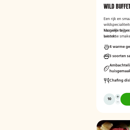
WILD BUFFE
Een rijk en sma
wildspecialite
klassieke bijg
Mogelijk te be
winterse smake
bestek!
4 warme ge
3 soorten s
Ambachteli
huisgemaak
Chafing dis