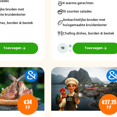
alades
4 warme gerechten
en. Afgerond met frisse
ngde salades en vers
jke broden met
10 soorten salades
denboter voor een
te kruidenboter
aakvol geheel.
Ambachtelijke broden met
hes, borden & bestek
huisgemaakte kruidenboter
stellen zonder borden en
Chafing dishes, borden & bestek
Toevoegen
Toevoegen
€34
€27,25
P.P
P.P