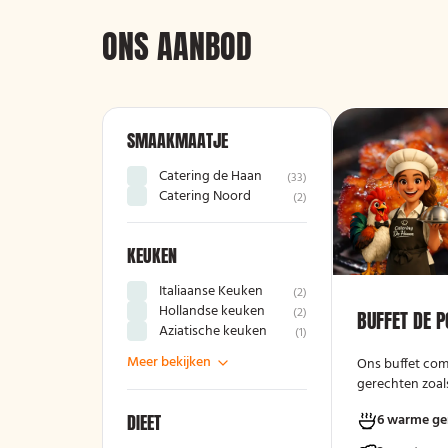
ONS AANBOD
SMAAKMAATJE
Catering de Haan
(
33
)
Catering Noord
(
2
)
KEUKEN
Italiaanse Keuken
(
2
)
Hollandse keuken
(
2
)
BUFFET DE 
Aziatische keuken
(
1
)
Meer bekijken
Ons buffet com
gerechten zoals
gehaktballetjes
DIEET
6 warme ge
kipschnitzels m
gebakken aarda