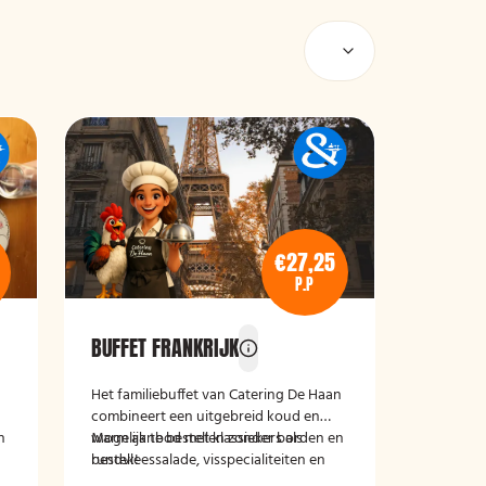
€27,25
P.P
BUFFET FRANKRIJK
Het familiebuffet van Catering De Haan
combineert een uitgebreid koud en
n
warm aanbod met klassiekers als
Mogelijk te bestellen zonder borden en
rundvleessalade, visspecialiteiten en
bestek!
malse vleesgerechten met smaakvolle