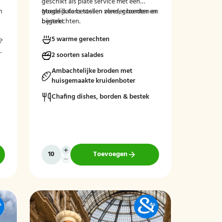
geschikt als plate service met een
n
goede balans tussen vlees, groenten en
Mogelijk te bestellen zonder borden en
bijgerechten.
bestek!
5 warme gerechten
?
n
2 soorten salades
Ambachtelijke broden met
huisgemaakte kruidenboter
Chafing dishes, borden & bestek
Toevoegen