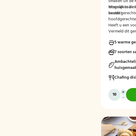
smaken uit de 
internationale 
Mogelijk te be
koude gerecht
bestek!
hoofdgerechte
Heeft u een voo
Vermeld dit ge
tijdens het afr
5 warme ge
7 soorten s
Ambachteli
huisgemaak
Chafing dis