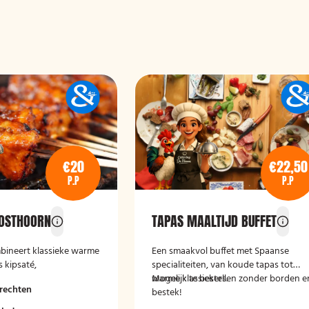
€20
€22,50
P.P
P.P
POSTHOORN
TAPAS MAALTIJD BUFFET
bineert klassieke warme
Een smaakvol buffet met Spaanse
 kipsaté,
specialiteiten, van koude tapas tot
 in zoetzure saus en
warme klassiekers.
Mogelijk te bestellen zonder borden e
rechten
et bijgerechten als
bestek!
ppelen, rijst en