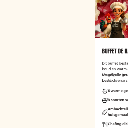
BUFFET DE 
Dit buffet best
koud en warm 
smaakvolle ger
Mogelijk te be
bevat diverse s
bestek!
brood met smee
6 warme ge
een fruitsalade
vlees-, vis- en
8 soorten s
eendenborst, g
en buikspek, g
Ambachteli
bijgerechten z
huisgemaak
en aardappeltje
Chafing dis