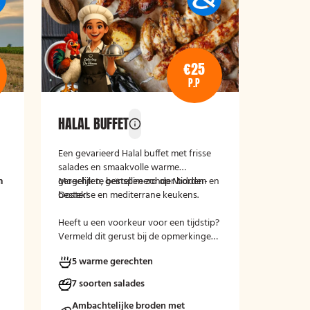
€25
P.P
HALAL BUFFET
Een gevarieerd Halal buffet met frisse
salades en smaakvolle warme
n
n
gerechten, geïnspireerd op Midden-
Mogelijk te bestellen zonder borden en
Oosterse en mediterrane keukens.
bestek!
Heeft u een voorkeur voor een tijdstip?
Vermeld dit gerust bij de opmerkingen
tijdens het afrekenen.
5 warme gerechten
7 soorten salades
Ambachtelijke broden met