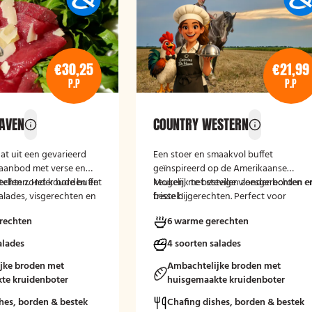
€30,25
€21,99
P.P
P.P
HAVEN
COUNTRY WESTERN
aat uit een gevarieerd
Een stoer en smaakvol buffet
aanbod met verse en
geïnspireerd op de Amerikaanse
echten. Het koude buffet
stellen zonder borden en
keuken, met stevige vleesgerechten e
Mogelijk te bestellen zonder borden e
alades, visgerechten en
frisse bijgerechten. Perfect voor
bestek!
rsels, aangevuld met
liefhebbers van grill- en comfortfood.
rechten
6 warme gerechten
. Het warme buffet biedt
 groentegerechten zoals
alades
4 soorten salades
amba’s, biefstukreepjes
eserveerd met
jke broden met
Ambachtelijke broden met
oals gewokte groenten
te kruidenboter
huisgemaakte kruidenboter
s.
hes, borden & bestek
Chafing dishes, borden & bestek