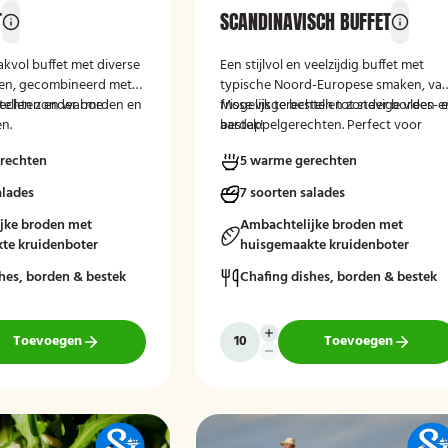
T
SCANDINAVISCH BUFFET
akvol buffet met diverse
Een stijlvol en veelzijdig buffet met
iten, gecombineerd met
typische Noord-Europese smaken, va
erechten en warme
stellen zonder borden en
frisse visgerechten tot stevige vlees- 
Mogelijk te bestellen zonder borden e
n.
aardappelgerechten. Perfect voor
bestek!
liefhebbers van pure en verfijnde
rechten
5 warme gerechten
keuken.
alades
7 soorten salades
jke broden met
Ambachtelijke broden met
te kruidenboter
huisgemaakte kruidenboter
hes, borden & bestek
Chafing dishes, borden & bestek
Toevoegen
Toevoegen