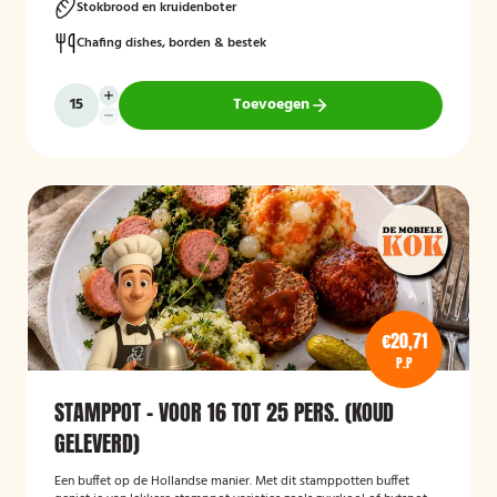
Stokbrood en kruidenboter
Chafing dishes, borden & bestek
Toevoegen
€20,71
P.P
STAMPPOT - VOOR 16 TOT 25 PERS. (KOUD
GELEVERD)
Een buffet op de Hollandse manier. Met dit stamppotten buffet