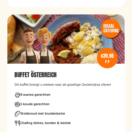
€20,95
P.P
BUFFET ÖSTERREICH
Dit buffet brengt u meteen naar de gezellige Oostenrijkse sferen!
8 warme gerechten
5 koude gerechten
Stokbrood met kruidenboter
Chafing dishes, borden & bestek