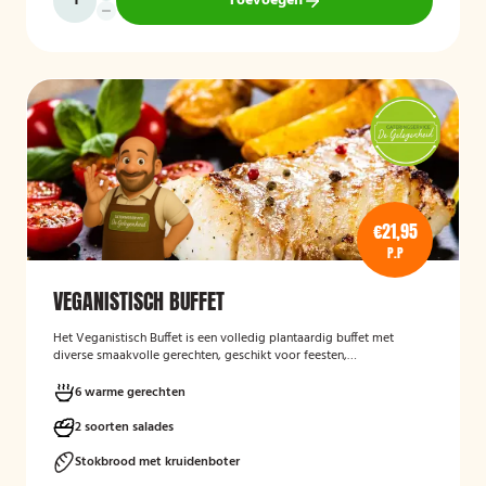
Toevoegen
€21,95
P.P
VEGANISTISCH BUFFET
Het
Veganistisch Buffet
is een volledig plantaardig buffet met
diverse smaakvolle gerechten, geschikt voor feesten,
bedrijfsbijeenkomsten en andere gelegenheden. Het buffet biedt een
gevarieerde keuze zonder dierlijke producten en sluit aan bij gasten
6 warme gerechten
die bewust of veganistisch eten.
2 soorten salades
Stokbrood met kruidenboter