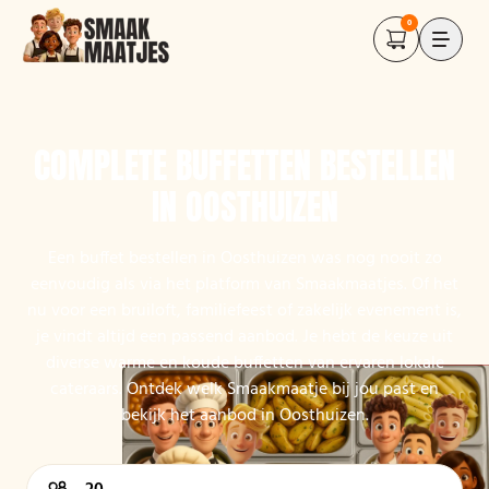
0
COMPLETE BUFFETTEN BESTELLEN
IN OOSTHUIZEN
Een buffet bestellen in Oosthuizen was nog nooit zo
eenvoudig als via het platform van Smaakmaatjes. Of het
nu voor een bruiloft, familiefeest of zakelijk evenement is,
je vindt altijd een passend aanbod. Je hebt de keuze uit
diverse warme en koude buffetten van ervaren lokale
cateraars. Ontdek welk Smaakmaatje bij jou past en
bekijk het aanbod in Oosthuizen.