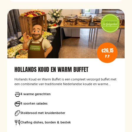
€26,15
P.P
HOLLANDS KOUD EN WARM BUFFET
Hollands Koud en Warm Buffet
is een compleet verzorgd buffet met
een combinatie van traditionele Nederlandse koude en warme
gerechten. Het buffet is geschikt voor feesten, verjaardagen,
bedrijfsbijeenkomsten en andere gelegenheden, en biedt een
4 warme gerechten
gevarieerde keuze aan salades, warme vleesgerechten en
bijgerechten, zodat er voor iedere gast iets lekkers bij zit. Het buffet
4 soorten salades
wordt verzorgd geleverd en is bedoeld om gasten op een
toegankelijke en smakelijke manier te laten genieten van een typisch
Stokbrood met kruidenboter
Hollands buffetconcept.
Chafing dishes, borden & bestek