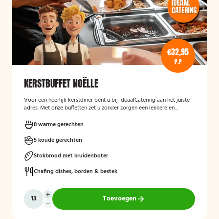
€32,95
P.P
KERSTBUFFET NOËLLE
Voor een heerlijk kerstdiner bent u bij IdeaalCatering aan het juiste
adres. Met onze buffetten zet u zonder zorgen een lekkere en
gevarieerde maaltijd op tafel. Wij komen de buffetten op zaterdag
23 december gekoeld bij u bezorgen! *Alle buffetten voor tweede
8 warme gerechten
kerstdag (26 december), komen wij op 26 december gekoeld bij u
bezorgen.
5 koude gerechten
Stokbrood met kruidenboter
Chafing dishes, borden & bestek
Toevoegen