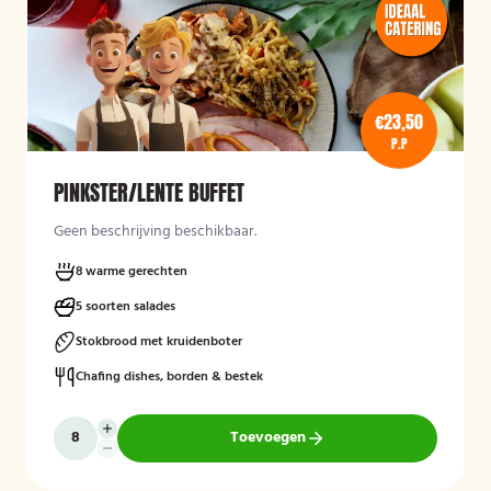
€23,50
P.P
PINKSTER/LENTE BUFFET
Geen beschrijving beschikbaar.
8 warme gerechten
5 soorten salades
Stokbrood met kruidenboter
Chafing dishes, borden & bestek
Toevoegen