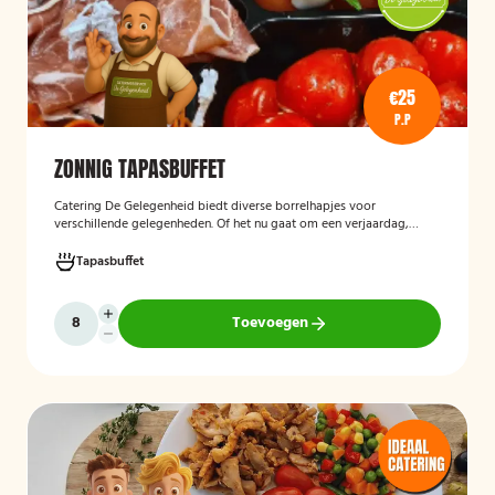
€25
P.P
ZONNIG TAPASBUFFET
Catering De Gelegenheid biedt diverse borrelhapjes voor
verschillende gelegenheden. Of het nu gaat om een verjaardag,
receptie of andere bijeenkomst, wij verzorgen passende hapjes.
Hieronder ziet u een selectie uit ons aanbod. Het zonnig tapasbuffet
Tapasbuffet
is te bestellen vanaf 10 personen..
Toevoegen