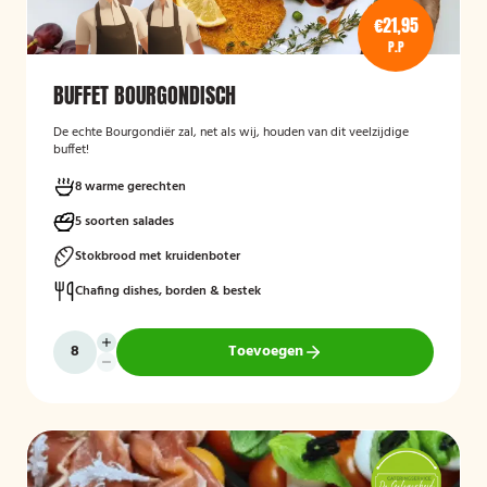
€21,95
P.P
BUFFET BOURGONDISCH
De echte Bourgondiër zal, net als wij, houden van dit veelzijdige
buffet!
8 warme gerechten
5 soorten salades
Stokbrood met kruidenboter
Chafing dishes, borden & bestek
Toevoegen