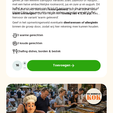
geniet je van lekkere stamppot variaties zoals zuurkool of hutspot
met een halve ambachtelijke rookworst, jus en zure ui en augurk. Dit
buffet is voor groepen van 16 tot 25 personen. Is de groep groter of
Het buffet wordt standaard
koud geleverd.
Wil je het buffet liever
kleiner? Kies dan voor één van de andere varianten van dit buffet.
warm ontvangen?
Dat kan tegen een
toeslag van € 3,50 p.p.
Kies
hiervoor de variant 'warm geleverd'.
Geef in het opmerkingenveld eventuele
dieetwensen of allergieën
binnen de groep door, zodat wij hier rekening mee kunnen houden.
3 warme gerechten
3 koude gerechten
Chafing dishes, borden & bestek
Toevoegen