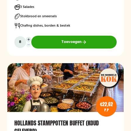
3 Salades
Stokbrood en smeersels
Chafing dishes, borden & bestek
Toevoegen
€22,62
P.P
HOLLANDS STAMPPOTTEN BUFFET (KOUD