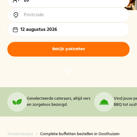
12 augustus 2026
Bekijk pakketten
Geselecteerde cateraars, altijd vers
Vind jouw pe
en zorgeloos bezorgd.
BBQ tot sushi
Smaakmaatjes
/
Complete buffetten bestellen in Oosthuizen