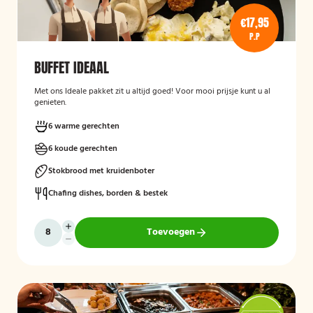
€17,95
P.P
BUFFET IDEAAL
Met ons Ideale pakket zit u altijd goed! Voor mooi prijsje kunt u al
genieten.
6 warme gerechten
6 koude gerechten
Stokbrood met kruidenboter
Chafing dishes, borden & bestek
Toevoegen