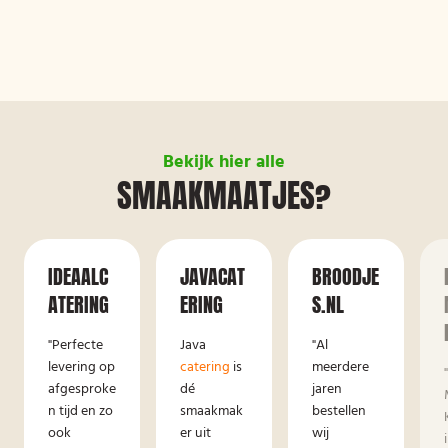
Bekijk hier alle
SMAAKMAATJES?
IDEAALC
JAVACAT
BROODJE
ATERING
ERING
S.NL
"Perfecte
Java
"Al
levering op
catering
is
meerdere
afgesproke
dé
jaren
n tijd en zo
smaakmak
bestellen
ook
er uit
wij