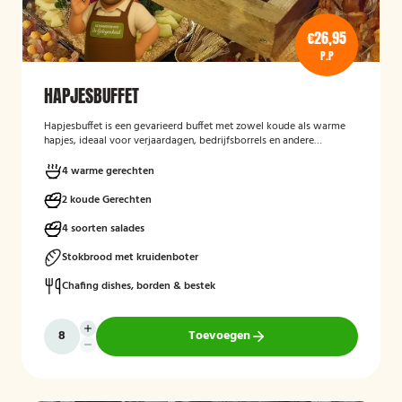
€26,95
P.P
HAPJESBUFFET
Hapjesbuffet
is een gevarieerd buffet met zowel koude als warme
hapjes, ideaal voor verjaardagen, bedrijfsborrels en andere
feestelijke gelegenheden. Het buffet biedt een informele en
smaakvolle manier om gasten te laten genieten van verschillende
4 warme gerechten
kleine gerechten, zonder een traditioneel diner te serveren.
2 koude Gerechten
4 soorten salades
Stokbrood met kruidenboter
Chafing dishes, borden & bestek
Toevoegen