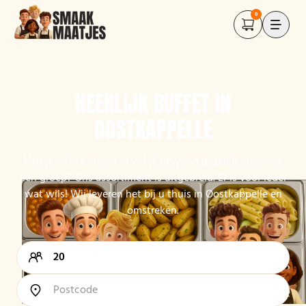
0
HEERLIJK BUFFET IN
OOSTKAPPELLE
Heb je iets te vieren of wil je gewoon gezellig eten met
een groep? Ons assortiment is uitgebreid. Er is voor ieder
wat wils! Wij leveren het bij u thuis in Oostkappelle en
omstreken.