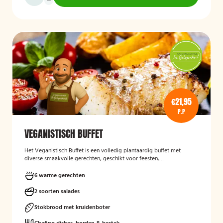
€21,95
P.P
VEGANISTISCH BUFFET
Het
Veganistisch Buffet
is een volledig plantaardig buffet met
diverse smaakvolle gerechten, geschikt voor feesten,
bedrijfsbijeenkomsten en andere gelegenheden. Het buffet biedt een
gevarieerde keuze zonder dierlijke producten en sluit aan bij gasten
6 warme gerechten
die bewust of veganistisch eten.
2 soorten salades
Stokbrood met kruidenboter