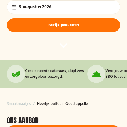
9 augustus 2026
Bekijk pakketten
Geselecteerde cateraars, altijd vers
Vind jouw pe
en zorgeloos bezorgd.
BBQ tot sushi
Smaakmaatjes
/
Heerlijk buffet in Oostkappelle
ONS AANBOD