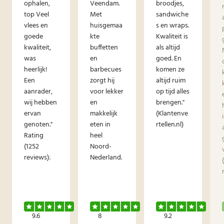
ophalen,
Veendam.
broodjes,
top Veel
Met
sandwiche
vlees en
huisgemaa
s en wraps.
goede
kte
Kwaliteit is
kwaliteit,
buffetten
als altijd
was
en
goed. En
heerlijk!
barbecues
komen ze
Een
zorgt hij
altijd ruim
aanrader,
voor lekker
op tijd alles
wij hebben
en
brengen."
ervan
makkelijk
(Klantenve
genoten."
eten in
rtellen.nl)
Rating
heel
(1252
Noord-
reviews):
Nederland.
9.6
8
9.2