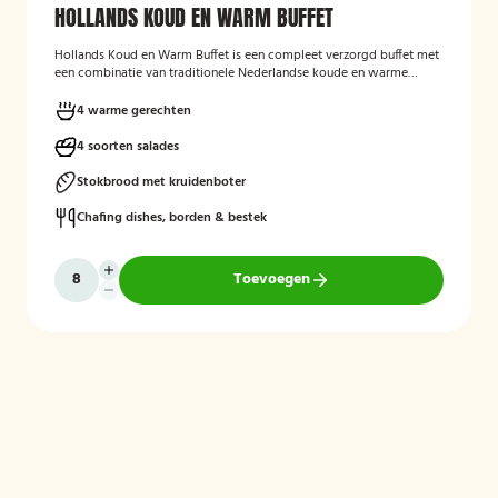
HOLLANDS KOUD EN WARM BUFFET
Hollands Koud en Warm Buffet
is een compleet verzorgd buffet met
een combinatie van traditionele Nederlandse koude en warme
gerechten. Het buffet is geschikt voor feesten, verjaardagen,
bedrijfsbijeenkomsten en andere gelegenheden, en biedt een
4 warme gerechten
gevarieerde keuze aan salades, warme vleesgerechten en
bijgerechten, zodat er voor iedere gast iets lekkers bij zit. Het buffet
4 soorten salades
wordt verzorgd geleverd en is bedoeld om gasten op een
toegankelijke en smakelijke manier te laten genieten van een typisch
Stokbrood met kruidenboter
Hollands buffetconcept.
Chafing dishes, borden & bestek
Toevoegen