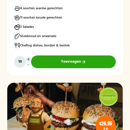
4 soorten warme gerechten
11 soorten koude gerechten
3 Salades
Stokbrood en smeersels
Chafing dishes, borden & bestek
Toevoegen
€26,95
P.P