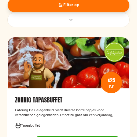
Filter op
€25
P.P
ZONNIG TAPASBUFFET
Catering De Gelegenheid biedt diverse borrelhapjes voor
verschillende gelegenheden. Of het nu gaat om een verjaardag,
receptie of andere bijeenkomst, wij verzorgen passende hapjes.
Hieronder ziet u een selectie uit ons aanbod. Het zonnig tapasbuffet
Tapasbuffet
is te bestellen vanaf 10 personen..