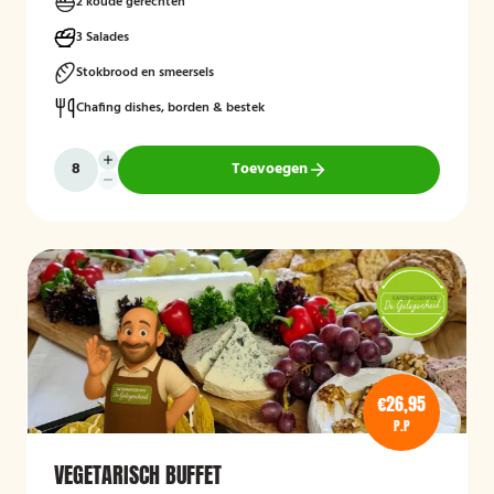
2 koude gerechten
3 Salades
Stokbrood en smeersels
Chafing dishes, borden & bestek
Toevoegen
€26,95
P.P
VEGETARISCH BUFFET