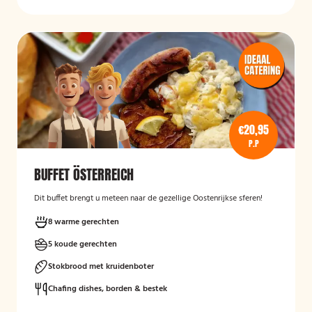
€20,95
P.P
BUFFET ÖSTERREICH
Dit buffet brengt u meteen naar de gezellige Oostenrijkse sferen!
8 warme gerechten
5 koude gerechten
Stokbrood met kruidenboter
Chafing dishes, borden & bestek