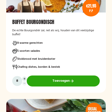
€21,95
P.P
BUFFET BOURGONDISCH
De echte Bourgondiër zal, net als wij, houden van dit veelzijdige
buffet!
8 warme gerechten
5 soorten salades
Stokbrood met kruidenboter
Chafing dishes, borden & bestek
Toevoegen