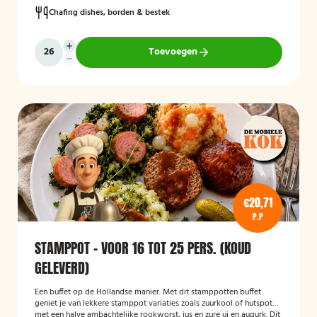
Chafing dishes, borden & bestek
Toevoegen
€20,71
P.P
STAMPPOT - VOOR 16 TOT 25 PERS. (KOUD
GELEVERD)
Een buffet op de Hollandse manier. Met dit stamppotten buffet
geniet je van lekkere stamppot variaties zoals zuurkool of hutspot
met een halve ambachtelijke rookworst, jus en zure ui en augurk. Dit