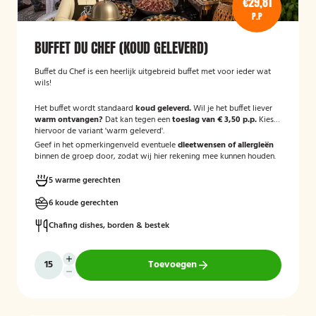
€29,81
P.P
BUFFET DU CHEF (KOUD GELEVERD)
Buffet du Chef is een heerlijk uitgebreid buffet met voor ieder wat
wils!
Het buffet wordt standaard
koud geleverd.
Wil je het buffet liever
warm ontvangen?
Dat kan tegen een
toeslag van € 3,50 p.p.
Kies
hiervoor de variant 'warm geleverd'.
Geef in het opmerkingenveld eventuele
dieetwensen of allergieën
binnen de groep door, zodat wij hier rekening mee kunnen houden.
5 warme gerechten
6 koude gerechten
Chafing dishes, borden & bestek
Toevoegen