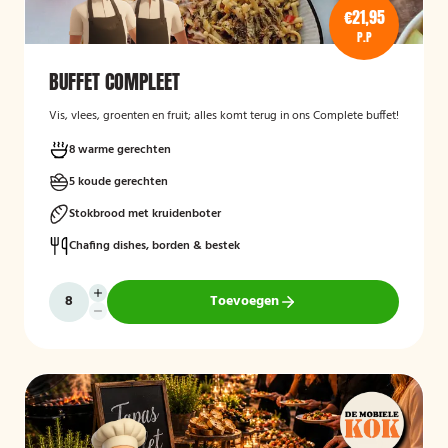
€21,95
P.P
BUFFET COMPLEET
Vis, vlees, groenten en fruit; alles komt terug in ons Complete buffet!
8 warme gerechten
5 koude gerechten
Stokbrood met kruidenboter
Chafing dishes, borden & bestek
Toevoegen