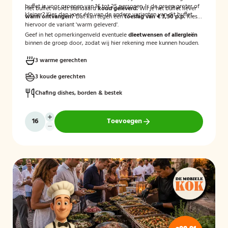
buffet is voor groepen van 16 tot 25 personen. Is de groep groter of
Het buffet wordt standaard
koud geleverd.
Wil je het buffet liever
kleiner? Kies dan voor één van de andere varianten van dit buffet.
warm ontvangen?
Dat kan tegen een
toeslag van € 3,50 p.p.
Kies
hiervoor de variant 'warm geleverd'.
Geef in het opmerkingenveld eventuele
dieetwensen of allergieën
binnen de groep door, zodat wij hier rekening mee kunnen houden.
3 warme gerechten
3 koude gerechten
Chafing dishes, borden & bestek
Toevoegen