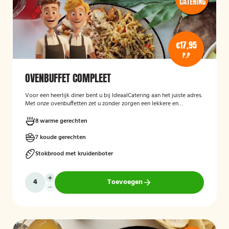
€17,95
P.P
OVENBUFFET COMPLEET
Voor een heerlijk diner bent u bij IdeaalCatering aan het juiste adres.
Met onze ovenbuffetten zet u zonder zorgen een lekkere en
gevarieerde maaltijd op tafel. Voor een intiem diner van 5 tot twaalf
personen is een ovenbuffet Ideaal!
8 warme gerechten
7 koude gerechten
Stokbrood met kruidenboter
Toevoegen