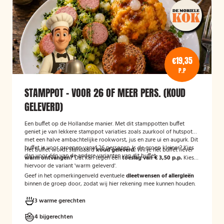
€19,35
P.P
STAMPPOT - VOOR 26 OF MEER PERS. (KOUD
GELEVERD)
Een buffet op de Hollandse manier. Met dit stamppotten buffet
geniet je van lekkere stamppot variaties zoals zuurkool of hutspot
met een halve ambachtelijke rookworst, jus en zure ui en augurk. Dit
buffet is voor groepen vanaf 26 personen. Is de groep kleiner? Kies
Het buffet wordt standaard
koud geleverd.
Wil je het buffet liever
dan voor één van de andere varianten van dit buffet.
warm ontvangen?
Dat kan tegen een
toeslag van € 3,50 p.p.
Kies
hiervoor de variant 'warm geleverd'.
Geef in het opmerkingenveld eventuele
dieetwensen of allergieën
binnen de groep door, zodat wij hier rekening mee kunnen houden.
3 warme gerechten
4 bijgerechten