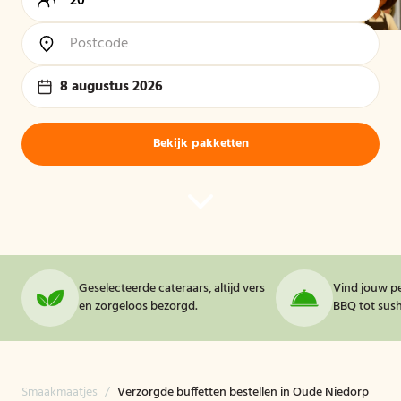
8 augustus 2026
Bekijk pakketten
Geselecteerde cateraars, altijd vers
Vind jouw pe
en zorgeloos bezorgd.
BBQ tot sushi
Smaakmaatjes
/
Verzorgde buffetten bestellen in Oude Niedorp