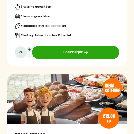
6 warme gerechten
6 koude gerechten
Stokbrood met kruidenboter
Chafing dishes, borden & bestek
Toevoegen
€19,50
P.P