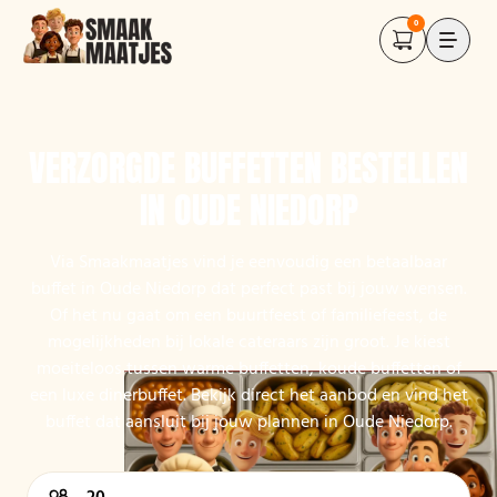
0
VERZORGDE BUFFETTEN BESTELLEN
IN OUDE NIEDORP
Via Smaakmaatjes vind je eenvoudig een betaalbaar
buffet in Oude Niedorp dat perfect past bij jouw wensen.
Of het nu gaat om een buurtfeest of familiefeest, de
mogelijkheden bij lokale cateraars zijn groot. Je kiest
moeiteloos tussen warme buffetten, koude buffetten of
een luxe dinerbuffet. Bekijk direct het aanbod en vind het
buffet dat aansluit bij jouw plannen in Oude Niedorp.