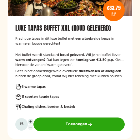
€33,79
P.P
LUXE TAPAS BUFFET XXL (KOUD GELEVERD)
Prachtige tapas in dit luxe buffet met een uitgebreide keuze in
warme en koude gerechten!
Het buffet wordt standaard
koud geleverd.
Wil je het buffet liever
warm ontvangen?
Dat kan tegen een
toeslag van € 3,50 p.p.
Kies
hiervoor de variant 'warm geleverd'.
Geef in het opmerkingenveld eventuele
dieetwensen of allergieën
binnen de groep door, zodat wij hier rekening mee kunnen houden.
6 warme tapas
11 soorten koude tapas
Chafing dishes, borden & bestek
Toevoegen