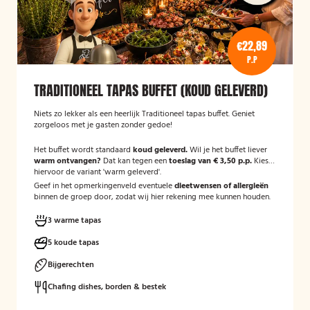
€22,89
P.P
TRADITIONEEL TAPAS BUFFET (KOUD GELEVERD)
Niets zo lekker als een heerlijk Traditioneel tapas buffet. Geniet
zorgeloos met je gasten zonder gedoe!
Het buffet wordt standaard
koud geleverd.
Wil je het buffet liever
warm ontvangen?
Dat kan tegen een
toeslag van € 3,50 p.p.
Kies
hiervoor de variant 'warm geleverd'.
Geef in het opmerkingenveld eventuele
dieetwensen of allergieën
binnen de groep door, zodat wij hier rekening mee kunnen houden.
3 warme tapas
5 koude tapas
Bijgerechten
Chafing dishes, borden & bestek