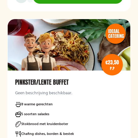
€23,50
P.P
PINKSTER/LENTE BUFFET
Geen beschrijving beschikbaar.
8 warme gerechten
5 soorten salades
Stokbrood met kruidenboter
Chafing dishes, borden & bestek