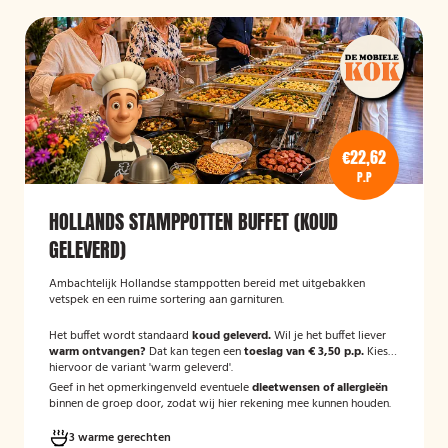
€22,62
P.P
HOLLANDS STAMPPOTTEN BUFFET (KOUD
GELEVERD)
Ambachtelijk Hollandse stamppotten bereid met uitgebakken
vetspek en een ruime sortering aan garnituren.
Het buffet wordt standaard
koud geleverd.
Wil je het buffet liever
warm ontvangen?
Dat kan tegen een
toeslag van € 3,50 p.p.
Kies
hiervoor de variant 'warm geleverd'.
Geef in het opmerkingenveld eventuele
dieetwensen of allergieën
binnen de groep door, zodat wij hier rekening mee kunnen houden.
3 warme gerechten