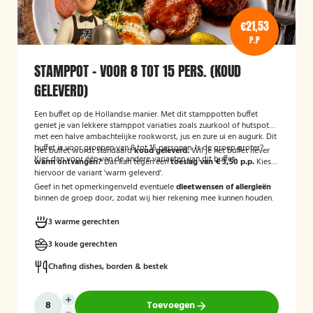
€21,53
P.P
STAMPPOT - VOOR 8 TOT 15 PERS. (KOUD
GELEVERD)
Een buffet op de Hollandse manier. Met dit stamppotten buffet
geniet je van lekkere stamppot variaties zoals zuurkool of hutspot
met een halve ambachtelijke rookworst, jus en zure ui en augurk. Dit
buffet is voor groepen van 8 tot 15 personen. Is de groep groter?
Het buffet wordt standaard
koud geleverd.
Wil je het buffet liever
Kies dan voor één van de andere varianten van dit buffet.
warm ontvangen?
Dat kan tegen een
toeslag van € 3,50 p.p.
Kies
hiervoor de variant 'warm geleverd'.
Geef in het opmerkingenveld eventuele
dieetwensen of allergieën
binnen de groep door, zodat wij hier rekening mee kunnen houden.
3 warme gerechten
3 koude gerechten
Chafing dishes, borden & bestek
Toevoegen