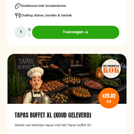
Stokbrood met kruidenboter
Chafing dishes, borden & bestek
Toevoegen
€25,02
P.P
TAPAS BUFFET XL (KOUD GELEVERD)
Geniet van heerlijke tapas met het Tapas buffet XL!