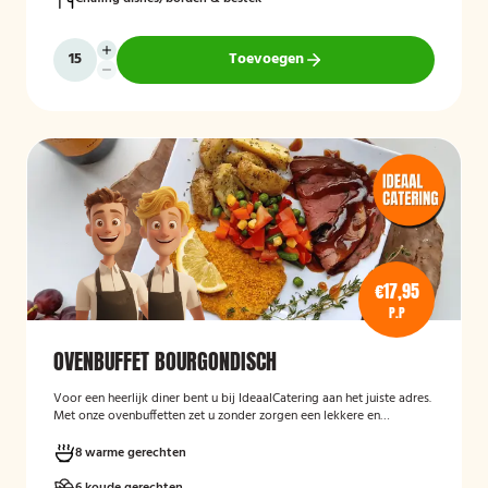
Toevoegen
€17,95
P.P
OVENBUFFET BOURGONDISCH
Voor een heerlijk diner bent u bij IdeaalCatering aan het juiste adres.
Met onze ovenbuffetten zet u zonder zorgen een lekkere en
gevarieerde maaltijd op tafel. Voor een diner van 5 tot twaalf
personen is een ovenbuffet Ideaal!
8 warme gerechten