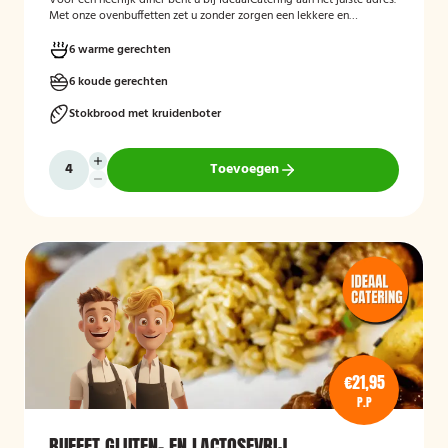
Voor een heerlijk diner bent u bij IdeaalCatering aan het juiste adres.
Met onze ovenbuffetten zet u zonder zorgen een lekkere en
gevarieerde maaltijd op tafel. Voor een intiem dimer van 5 tot
twaalf personen is een ovenbuffet Ideaal!
6 warme gerechten
6 koude gerechten
Stokbrood met kruidenboter
Toevoegen
€21,95
P.P
BUFFET GLUTEN- EN LACTOSEVRIJ