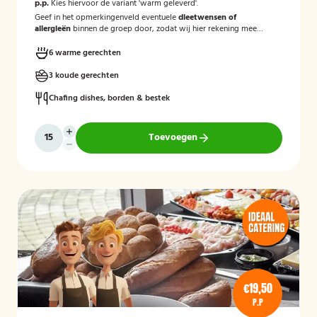
p.p.
Kies hiervoor de variant 'warm geleverd'.
Geef in het opmerkingenveld eventuele
dieetwensen of
allergieën
binnen de groep door, zodat wij hier rekening mee
kunnen houden.
6 warme gerechten
3 koude gerechten
Chafing dishes, borden & bestek
Toevoegen
€19,50
P.P