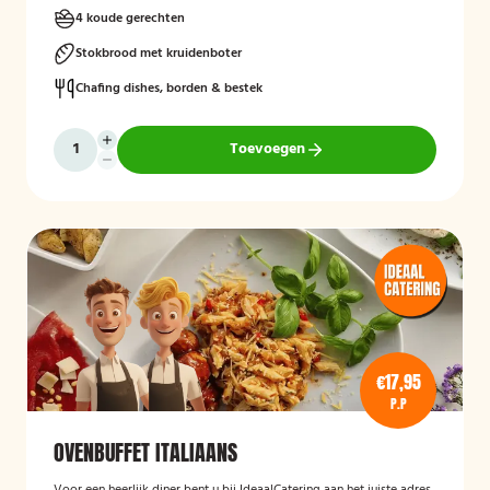
4 koude gerechten
Stokbrood met kruidenboter
Chafing dishes, borden & bestek
Toevoegen
€17,95
P.P
OVENBUFFET ITALIAANS