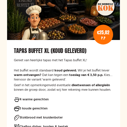
€25,02
P.P
TAPAS BUFFET XL (KOUD GELEVERD)
Geniet van heerlijke tapas met het Tapas buffet XL!
Het buffet wordt standaard
koud geleverd.
Wil je het buffet liever
warm ontvangen?
Dat kan tegen een
toeslag van € 3,50 p.p.
Kies
hiervoor de variant 'warm geleverd'.
Geef in het opmerkingenveld eventuele
dieetwensen of allergieën
binnen de groep door, zodat wij hier rekening mee kunnen houden.
4 warme gerechten
3 koude gerechten
Stokbrood met kruidenboter
Chafing dishes, borden & bestek