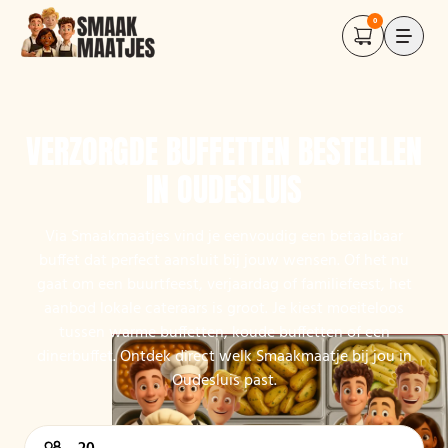
0
VERZORGDE BUFFETTEN BESTELLEN
IN OUDESLUIS
Via Smaakmaatjes vind je eenvoudig een betaalbaar
buffet dat perfect aansluit bij jouw wensen. Of het nu
gaat om een buurtfeest, verjaardag of familiefeest, het
aanbod lokale cateraars is groot. Je kiest moeiteloos
tussen warme buffetten, koude buffetten of een
dinerbuffet. Ontdek direct welk Smaakmaatje bij jou in
Oudesluis past.