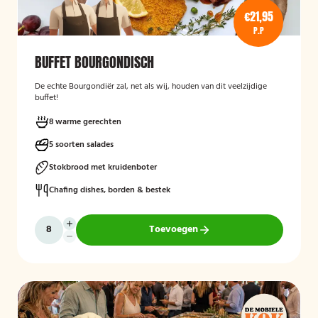
€21,95
P.P
BUFFET BOURGONDISCH
De echte Bourgondiër zal, net als wij, houden van dit veelzijdige
buffet!
8 warme gerechten
5 soorten salades
Stokbrood met kruidenboter
Chafing dishes, borden & bestek
Toevoegen