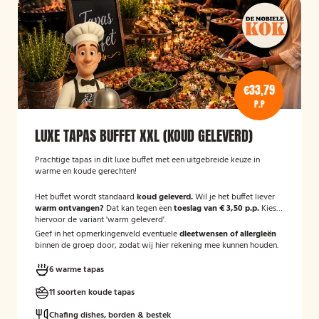
€33,79
P.P
LUXE TAPAS BUFFET XXL (KOUD GELEVERD)
Prachtige tapas in dit luxe buffet met een uitgebreide keuze in
warme en koude gerechten!
Het buffet wordt standaard
koud geleverd.
Wil je het buffet liever
warm ontvangen?
Dat kan tegen een
toeslag van € 3,50 p.p.
Kies
hiervoor de variant 'warm geleverd'.
Geef in het opmerkingenveld eventuele
dieetwensen of allergieën
binnen de groep door, zodat wij hier rekening mee kunnen houden.
6 warme tapas
11 soorten koude tapas
Chafing dishes, borden & bestek