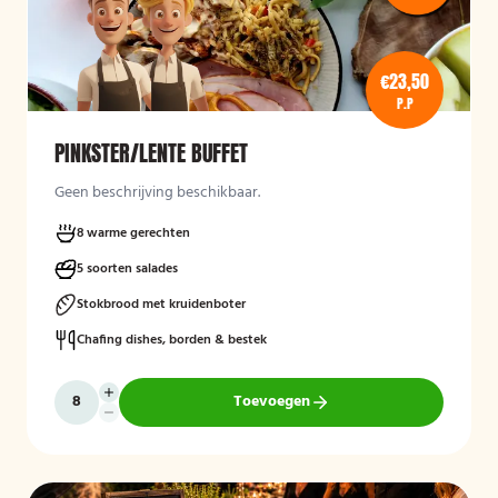
€23,50
P.P
PINKSTER/LENTE BUFFET
Geen beschrijving beschikbaar.
8 warme gerechten
5 soorten salades
Stokbrood met kruidenboter
Chafing dishes, borden & bestek
Toevoegen