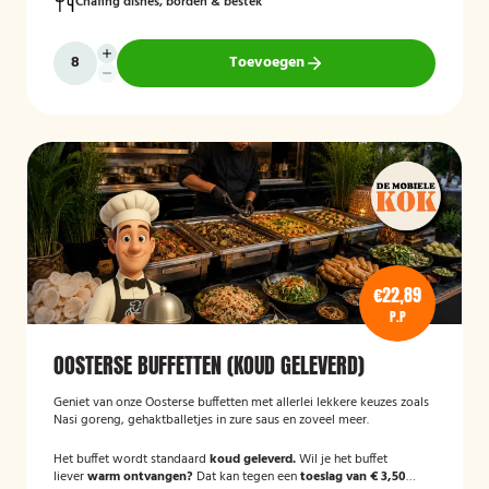
Chafing dishes, borden & bestek
Toevoegen
€22,89
P.P
OOSTERSE BUFFETTEN (KOUD GELEVERD)
Geniet van onze Oosterse buffetten met allerlei lekkere keuzes zoals
Nasi goreng, gehaktballetjes in zure saus en zoveel meer.
Het buffet wordt standaard
koud geleverd.
Wil je het buffet
liever
warm ontvangen?
Dat kan tegen een
toeslag van € 3,50