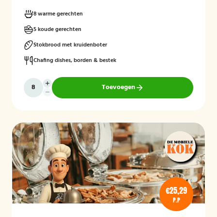
8 warme gerechten
5 koude gerechten
Stokbrood met kruidenboter
Chafing dishes, borden & bestek
Toevoegen
€25,29
P.P