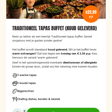
€22,89
P.P
TRADITIONEEL TAPAS BUFFET (KOUD GELEVERD)
Niets zo lekker als een heerlijk Traditioneel tapas buffet. Geniet
zorgeloos met je gasten zonder gedoe!
Het buffet wordt standaard
koud geleverd.
Wil je het buffet liever
warm ontvangen?
Dat kan tegen een
toeslag van € 3,50 p.p.
Kies
hiervoor de variant 'warm geleverd'.
Geef in het opmerkingenveld eventuele
dieetwensen of allergieën
binnen de groep door, zodat wij hier rekening mee kunnen houden.
3 warme tapas
5 koude tapas
Bijgerechten
Chafing dishes, borden & bestek