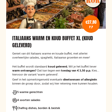
€27,80
P.P
ITALIAANS WARM EN KOUD BUFFET XL (KOUD
GELEVERD)
Geniet van dit Italiaans warme en koude buffet, met allerlei
overheerlijke salades, spaghetti, Italiaanse groenten en meer!
Het buffet wordt standaard
koud geleverd.
Wil je het buffet liever
warm ontvangen?
Dat kan tegen een
toeslag van € 3,50 p.p.
Kies
hiervoor de variant 'warm geleverd'.
Geef in het opmerkingenveld eventuele
dieetwensen of allergieën
binnen de groep door, zodat wij hier rekening mee kunnen houden.
5 warme gerechten
4 soorten salades
Chafing dishes, borden & bestek