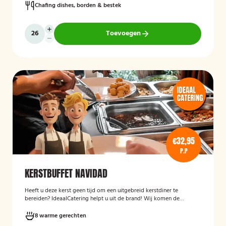
Chafing dishes, borden & bestek
Toevoegen
€32,95
P.P
KERSTBUFFET NAVIDAD
Heeft u deze kerst geen tijd om een uitgebreid kerstdiner te
bereiden? IdeaalCatering helpt u uit de brand! Wij komen de
buffetten op zaterdag 23 december gekoeld bij u bezorgen! *Alle
buffetten voor tweede kerstdag (26 december), komen wij op 26
8 warme gerechten
december gekoeld bij u bezorgen.