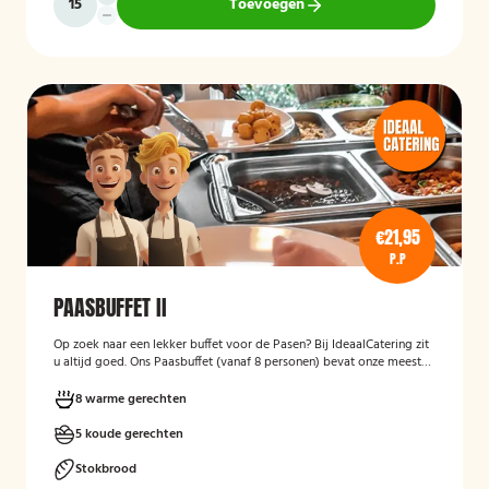
Toevoegen
€21,95
P.P
PAASBUFFET II
Op zoek naar een lekker buffet voor de Pasen? Bij IdeaalCatering zit
u altijd goed. Ons Paasbuffet (vanaf 8 personen) bevat onze meest
heerlijke gerechten om er een feestelijke gelegenheid van te maken.
8 warme gerechten
5 koude gerechten
Stokbrood