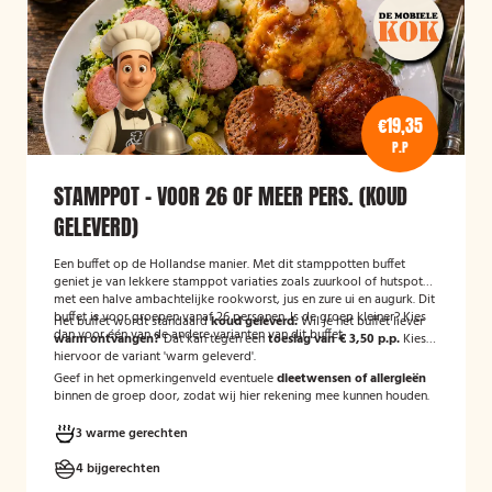
€19,35
P.P
STAMPPOT - VOOR 26 OF MEER PERS. (KOUD
GELEVERD)
Een buffet op de Hollandse manier. Met dit stamppotten buffet
geniet je van lekkere stamppot variaties zoals zuurkool of hutspot
met een halve ambachtelijke rookworst, jus en zure ui en augurk. Dit
buffet is voor groepen vanaf 26 personen. Is de groep kleiner? Kies
Het buffet wordt standaard
koud geleverd.
Wil je het buffet liever
dan voor één van de andere varianten van dit buffet.
warm ontvangen?
Dat kan tegen een
toeslag van € 3,50 p.p.
Kies
hiervoor de variant 'warm geleverd'.
Geef in het opmerkingenveld eventuele
dieetwensen of allergieën
binnen de groep door, zodat wij hier rekening mee kunnen houden.
3 warme gerechten
4 bijgerechten