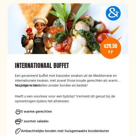
€29,50
P.P
INTERNATIONAAL BUFFET
Een gevarieerd buffet met klassieke smaken uit de Mediterrane en
internationale keuken, met zowel frisse koude gerechten als warme
hoofdgerechten.
Mogelijk te bestellen zonder borden en bestek!
Heeft u een voorkeur voor een tijdstip? Vermeld dit gerust bij de
opmerkingen tijdens het afrekenen.
5 warme gerechten
7 soorten salades
Ambachtelijke broden met huisgemaakte kruidenboter