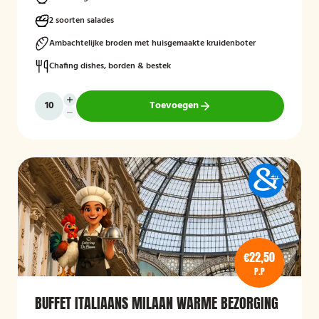
voor een compleet en smaakvol geheel.
2 soorten salades
Mogelijk te bestellen zonder borden en bestek!
Ambachtelijke broden met huisgemaakte kruidenboter
Chafing dishes, borden & bestek
Toevoegen
€22,50
P.P
BUFFET ITALIAANS MILAAN WARME BEZORGING