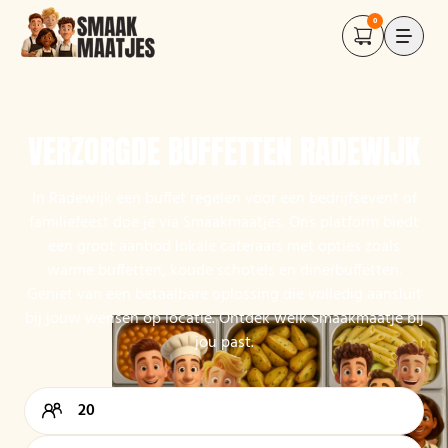
0
VERZORGDE BUFFETTEN RADEWIJK
In Radewijk een buffet regelen voor een bedrijfsevent of
familiefeest doe je via Smaakmaatjes. Ons platform biedt
een groot aanbod lokale cateraars met opties zoals
warme buffetten, koude schotels en dinerbuffetten.
Geniet van een betaalbare oplossing die volledig aansluit
bij jouw wensen op locatie. Ontdek welk Smaakmaatje bij
jou past.