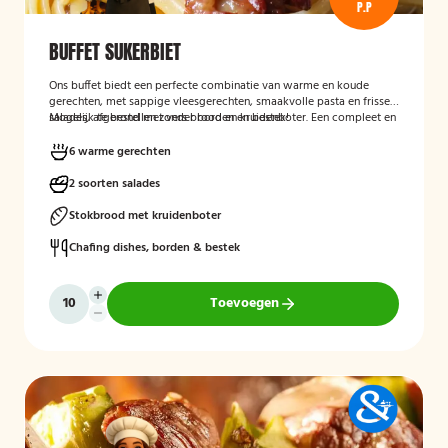
P.P
BUFFET SUKERBIET
Ons buffet biedt een perfecte combinatie van warme en koude
gerechten, met sappige vleesgerechten, smaakvolle pasta en frisse
salades, afgerond met vers brood en kruidenboter. Een compleet en
Mogelijk te bestellen zonder borden en bestek!
smaakvol buffet voor iedereen.
6 warme gerechten
2 soorten salades
Stokbrood met kruidenboter
Chafing dishes, borden & bestek
Toevoegen