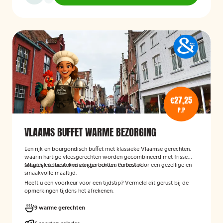
€27,25
P.P
VLAAMS BUFFET WARME BEZORGING
Een rijk en bourgondisch buffet met klassieke Vlaamse gerechten,
waarin hartige vleesgerechten worden gecombineerd met frisse
salades en traditionele bijgerechten. Perfect voor een gezellige en
Mogelijk te bestellen zonder borden en bestek!
smaakvolle maaltijd.
Heeft u een voorkeur voor een tijdstip? Vermeld dit gerust bij de
opmerkingen tijdens het afrekenen.
9 warme gerechten