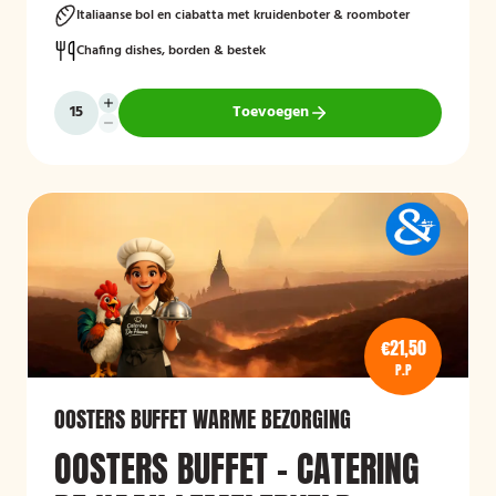
Italiaanse bol en ciabatta met kruidenboter & roomboter
Chafing dishes, borden & bestek
Toevoegen
€21,50
P.P
OOSTERS BUFFET WARME BEZORGING
OOSTERS BUFFET – CATERING