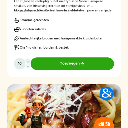
Een stijlvol en veelzijdig buffet met typische Noord-Europese
smaken, van frisse visgerechten tot stevige vlees- en
aardappelgerechten. Perfect voor liefhebbers van pure en verfijnde
Mogelijk te bestellen zonder borden en bestek!
keuken.
5 warme gerechten
7 soorten salades
Ambachtelijke broden met huisgemaakte kruidenboter
Chafing dishes, borden & bestek
Toevoegen
€18,50