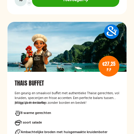
Toevoegen
€27,25
P.P
THAIS BUFFET
Een geurig en smaakvol buffet met authentieke Thaise gerechten, vol
kruiden, specerijen en frisse accenten. Een perfecte balans tussen
pittig, zoet en hartig.
Mogelijk te bestellen zonder borden en bestek!
8 warme gerechten
1 soort salade
Ambachtelijke broden met huisgemaakte kruidenboter