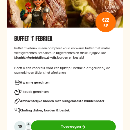
€22
P.P
BUFFET 'T FEBRIEK
Buffet ‘t Febriek is een compleet koud en warm buffet met malse
vleesgerechten, smaakvolle bijgerechten en frisse, rijkgevulde
salades. Voor ieder wat wils.
Mogelijk te bestellen zonder borden en bestek!
Heeft u een voorkeur voor een tijdstip? Vermeld dit gerust bij de
opmerkingen tijdens het afrekenen.
6 warme gerechten
7 koude gerechten
Ambachtelijke broden met huisgemaakte kruidenboter
Chafing dishes, borden & bestek
Toevoegen