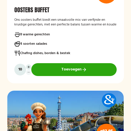
OOSTERS BUFFET
Ons oosters buffet biedt een smaakvolle mix van verfijnde en
kruidige gerechten, met een perfecte balans tussen warme en koude
specialiteiten. Geniet van rijke smaken, geurende kruiden en een
gevarieerd aanbod voor iedereen
8 warme gerechten
4 soorten salades
Mogelijk te bestellen zonder borden en bestek!.
Chafing dishes, borden & bestek
Toevoegen