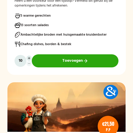
Heeft u een voorkeur voor een tijdstip? Vermeld dit gerust bij de
opmerkingen tijdens het afrekenen.
5 warme gerechten
13 soorten salades
Ambachtelijke broden met huisgemaakte kruidenboter
Chafing dishes, borden & bestek
Toevoegen
€21,50
P.P