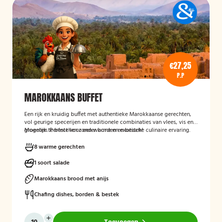
€27,25
P.P
MAROKKAANS BUFFET
Een rijk en kruidig buffet met authentieke Marokkaanse gerechten,
vol geurige specerijen en traditionele combinaties van vlees, vis en
groenten. Perfect voor een warme en exotische culinaire ervaring.
Mogelijk te bestellen zonder borden en bestek!
8 warme gerechten
1 soort salade
Marokkaans brood met anijs
Chafing dishes, borden & bestek