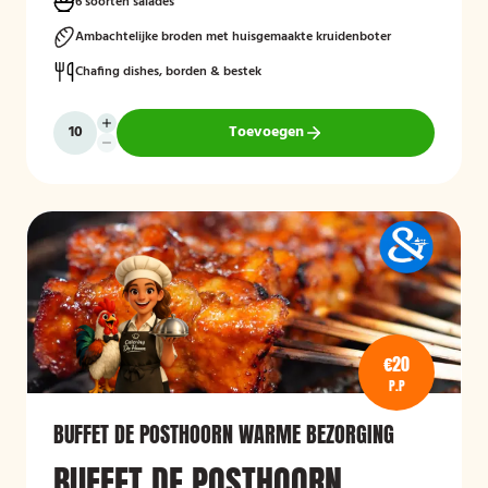
6 soorten salades
Ambachtelijke broden met huisgemaakte kruidenboter
Chafing dishes, borden & bestek
Toevoegen
€20
P.P
BUFFET DE POSTHOORN WARME BEZORGING
BUFFET DE POSTHOORN