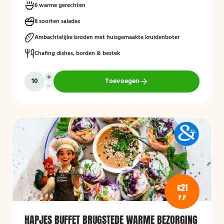
zoals eendenborst, gamba’s, biefstukreepjes en buikspek,
6 warme gerechten
geserveerd met bijgerechten zoals gewokte groenten en
aardappeltjes.
8 soorten salades
Ambachtelijke broden met huisgemaakte kruidenboter
Chafing dishes, borden & bestek
Toevoegen
€21
P.P
HAPJES BUFFET BRUGSTEDE WARME BEZORGING