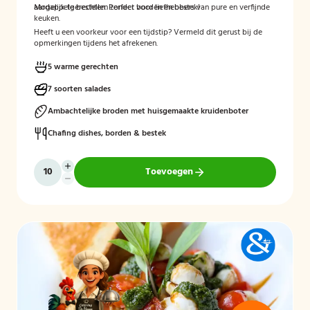
aardappelgerechten. Perfect voor liefhebbers van pure en verfijnde
Mogelijk te bestellen zonder borden en bestek!
keuken.
Heeft u een voorkeur voor een tijdstip? Vermeld dit gerust bij de
opmerkingen tijdens het afrekenen.
5 warme gerechten
7 soorten salades
Ambachtelijke broden met huisgemaakte kruidenboter
Chafing dishes, borden & bestek
Toevoegen