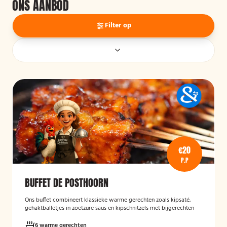
ONS AANBOD
Filter op
€20
P.P
BUFFET DE POSTHOORN
Ons buffet combineert klassieke warme gerechten zoals kipsaté,
gehaktballetjes in zoetzure saus en kipschnitzels met bijgerechten
als gebakken aardappelen, rijst en seizoensgroenten. Afgerond met
frisse rauwkost, gemengde salades en vers brood met kruidenboter
6 warme gerechten