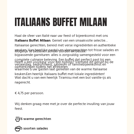
ITALIAANS BUFFET MILAAN
Haal de sfeer van Italië naar uw feest of bijeenkomst met ons
Italiaans Buffet Milaan
.
Geniet van een smaakvolle selectie
Italiaanse gerechten, bereid met verse ingrediënten en authentieke
smaken.
Van heerlijke pasta's en vleesgerechten tot frisse salades en
Mogelijk te bestellen zonder borden en bestek!
bijpassende garnituren: alles is zorgvuldig samengesteld voor een
complete culinaire beleving.
Een buffet dat perfect past bij een
Heeft u een voorkeur voor een tijdstip? Vermeld dit gerust bij de
verjaardag, bedrijfsfeest, jubileum of familiebijeenkomst en
opmerkingen tijdens het afrekenen.
waarmee u uw gasten laat genieten van de warme Italiaanse
keuken.
Een heerlijk Italiaans buffet met lokale ingrediënten!
Wat dacht u van een heerlijk Tiramisu met een bol vanille-ijs als
nagerecht.
€ 4,75 per persoon.
Wij denken graag mee met je over de perfecte invulling van jouw
feest.
6 warme gerechten
5 soorten salades