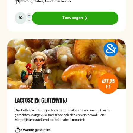
Chafing dishes, borden & bestek
Toevoegen
€27,25
P.P
LACTOSE EN GLUTENVRIJ
Ons buffet biedt een perfecte combinatie van warme en koude
gerechten, aangevuld met frisse salades en vers brood. Een
compleet en smaakvol aanbod voor iedereen.
Mogelijk te bestellen zonder borden en bestek!
5 warme gerechten