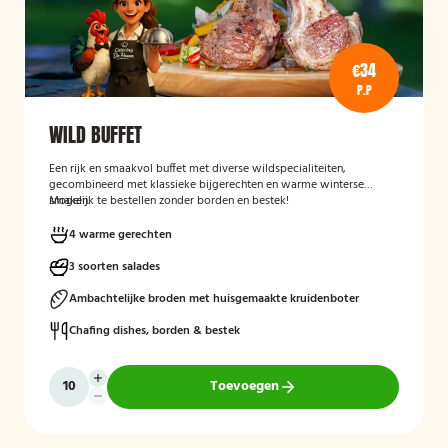
€34
P.P
WILD BUFFET
Een rijk en smaakvol buffet met diverse wildspecialiteiten,
gecombineerd met klassieke bijgerechten en warme winterse
smaken.
Mogelijk te bestellen zonder borden en bestek!
4 warme gerechten
3 soorten salades
Ambachtelijke broden met huisgemaakte kruidenboter
Chafing dishes, borden & bestek
Toevoegen