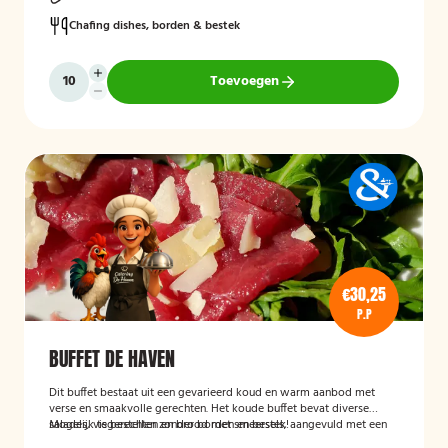
Chafing dishes, borden & bestek
Toevoegen
€30,25
P.P
BUFFET DE HAVEN
Dit buffet bestaat uit een gevarieerd koud en warm aanbod met
verse en smaakvolle gerechten. Het koude buffet bevat diverse
salades, visgerechten en brood met smeersels, aangevuld met een
Mogelijk te bestellen zonder borden en bestek!
fruitsalade. Het warme buffet biedt vlees-, vis- en groentegerechten