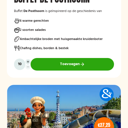
Buffet
De Posthoorn
is geïnspireerd op de geschiedenis van
Lemelerveld. De naam verwijst naar de oude Posthoornweg, waar
vroeger onder andere de kerk en de Heilig Hartschool stonden. Een
6 warme gerechten
plek vol herinneringen voor veel inwoners van het dorp.
2 soorten salades
Ons buffet combineert klassieke warme gerechten zoals kipsaté,
Ambachtelijke broden met huisgemaakte kruidenboter
gehaktballetjes in zoetzure saus en kipschnitzels met bijgerechten
als gebakken aardappelen, rijst en seizoensgroenten. Afgerond met
Chafing dishes, borden & bestek
frisse rauwkost, gemengde salades en vers brood met kruidenboter
voor een compleet en smaakvol geheel.
Mogelijk te bestellen zonder borden en bestek!
Toevoegen
Heeft u een voorkeur voor een tijdstip? Vermeld dit gerust bij de
opmerkingen tijdens het afrekenen.
Tip! veel mensen bestellen ook een ijs en bavaroise buffet bij Buffet
de Posthoorn.
€27,25