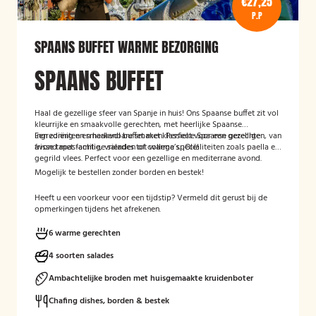
€27,25
P.P
SPAANS BUFFET WARME BEZORGING
SPAANS BUFFET
Haal de gezellige sfeer van Spanje in huis! Ons Spaanse buffet zit vol
kleurrijke en smaakvolle gerechten, met heerlijke Spaanse
ingrediënten en herkenbare smaken. Perfect voor een gezellige
Een zonnig en smaakvol buffet met klassieke Spaanse gerechten, van
avond met familie, vrienden of collega’s. ¡Olé!
frisse tapas-achtige salades tot warme specialiteiten zoals paella en
gegrild vlees. Perfect voor een gezellige en mediterrane avond.
Mogelijk te bestellen zonder borden en bestek!
Heeft u een voorkeur voor een tijdstip? Vermeld dit gerust bij de
opmerkingen tijdens het afrekenen.
6 warme gerechten
4 soorten salades
Ambachtelijke broden met huisgemaakte kruidenboter
Chafing dishes, borden & bestek