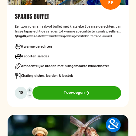
P.P
SPAANS BUFFET
Een zonnig en smaakvol buffet met klassieke Spaanse gerechten, van
frisse tapas-achtige salades tot warme specialiteiten zoals paella en
gegrild vlees. Perfect voor een gezellige en mediterrane avond.
Mogelijk te bestellen zonder borden en bestek!
6 warme gerechten
4 soorten salades
Ambachtelijke broden met huisgemaakte kruidenboter
Chafing dishes, borden & bestek
Toevoegen