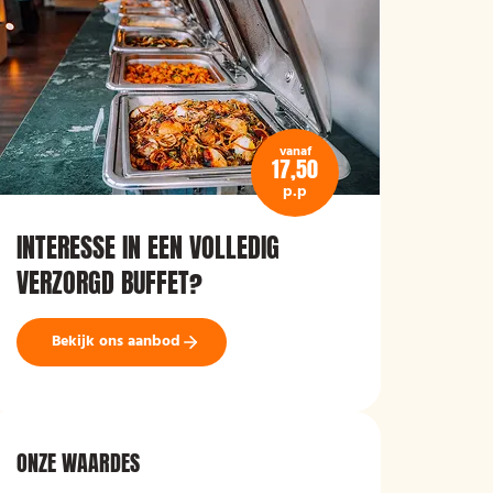
vanaf
17,50
p.p
INTERESSE IN EEN VOLLEDIG
VERZORGD BUFFET?
Bekijk ons aanbod
ONZE WAARDES