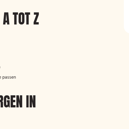
 A TOT Z
n
e passen
RGEN IN