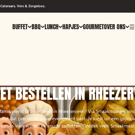
Cateraars. Vers & Zorgeloos.
BUFFET
BBQ
LUNCH
HAPJES
GOURMET
OVER ONS
☰
ET BESTELLEN IN RHEEZE
 familiefeest of buurtfeest in Rheezerveen? Via Smaakmaatjes vind
uffet dat precies bij jouw evenement past. Je kiest uit een groot 
 opties voor warme en koude buffetten. Ontdek welk Smaakmaatje