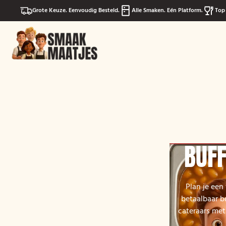
Grote Keuze. Eenvoudig Besteld.
Alle Smaken. Eén Platform.
Top 
BUFF
Plan je een
betaalbaar b
cateraars met