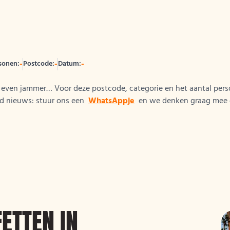
-
-
-
sonen:
Postcode:
Datum:
s even jammer… Voor deze postcode, categorie en het aantal per
d nieuws: stuur ons een
WhatsAppje
en we denken graag mee o
ETTEN IN