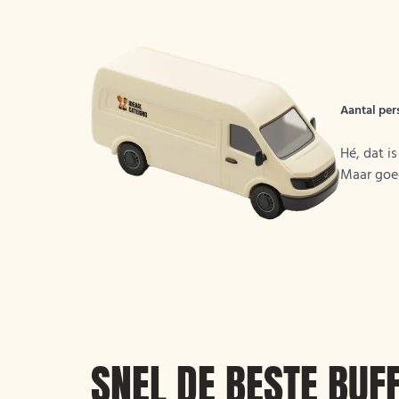
Aantal per
Hé, dat i
Maar goe
SNEL DE BESTE BUFF