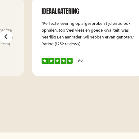
IDEAALCATERING
"Perfecte levering op afgesproken tijd en zo ook
maakte
ophalen, top Veel vlees en goede kwaliteit, was
tst. Ben
heerlijk! Een aanrader, wij hebben ervan genoten."
h.com)
Rating (1252 reviews):
9.6