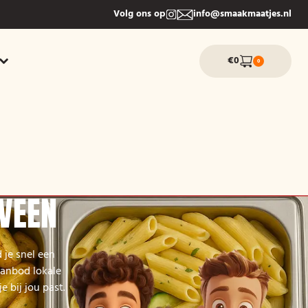
Volg ons op
info@smaakmaatjes.nl
€0
0
RVEEN
 je snel een
aanbod lokale
 bij jou past.