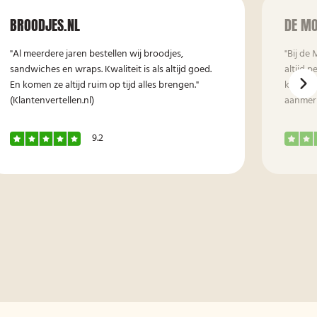
BROODJES.NL
DE MO
"Al meerdere jaren bestellen wij broodjes,
"Bij de 
sandwiches en wraps. Kwaliteit is als altijd goed.
altijd p
En komen ze altijd ruim op tijd alles brengen."
kwalite
(Klantenvertellen.nl)
aanmerki
9.2