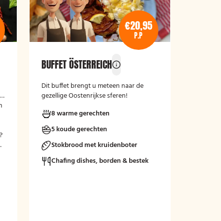
€20,95
P.P
BUFFET ÖSTERREICH
Dit buffet brengt u meteen naar de
gezellige Oostenrijkse sferen!
n
8 warme gerechten
5 koude gerechten
?
n
Stokbrood met kruidenboter
Chafing dishes, borden & bestek