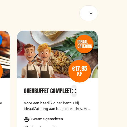
€17,95
P.P
OVENBUFFET COMPLEET
me
Voor een heerlijk diner bent u bij
IdeaalCatering aan het juiste adres. Met
onze ovenbuffetten zet u zonder
8 warme gerechten
zorgen een lekkere en gevarieerde
maaltijd op tafel. Voor een intiem diner