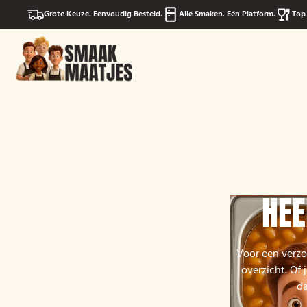
Grote Keuze. Eenvoudig Besteld.
Alle Smaken. Eén Platform.
Top 
HEE
Voor een verzo
overzicht. Of 
da