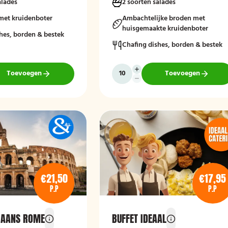
alades
2 soorten salades
seizoensgroenten. Afgerond met friss
met kruidenboter
rauwkost, gemengde salades en vers
Ambachtelijke broden met
brood met kruidenboter voor een
huisgemaakte kruidenboter
hes, borden & bestek
compleet en smaakvol geheel.
Chafing dishes, borden & bestek
Mogelijk te bestellen zonder borden e
bestek!
Toevoegen
Toevoegen
€21,50
€17,95
P.P
P.P
LIAANS ROME
BUFFET IDEAAL