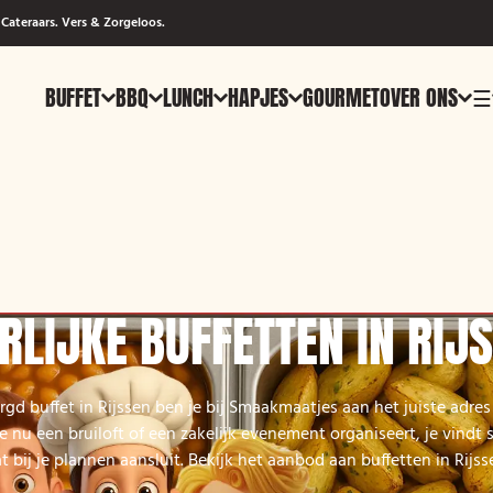
Cateraars. Vers & Zorgeloos.
BUFFET
BBQ
LUNCH
HAPJES
GOURMET
OVER ONS
☰
RLIJKE BUFFETTEN IN RIJ
rgd buffet in Rijssen ben je bij Smaakmaatjes aan het juiste adre
je nu een bruiloft of een zakelijk evenement organiseert, je vindt 
t bij je plannen aansluit. Bekijk het aanbod aan buffetten in Rijss