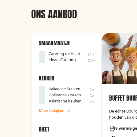
ONS AANBOD
SMAAKMAATJE
Catering de Haan
(
33
)
Ideaal Catering
(
25
)
KEUKEN
Italiaanse Keuken
(
2
)
Hollandse keuken
(
2
)
BUFFET BOU
Aziatische keuken
(
1
)
Meer bekijken
De echte Bourgo
houden van dit 
DIEET
8 warme ge