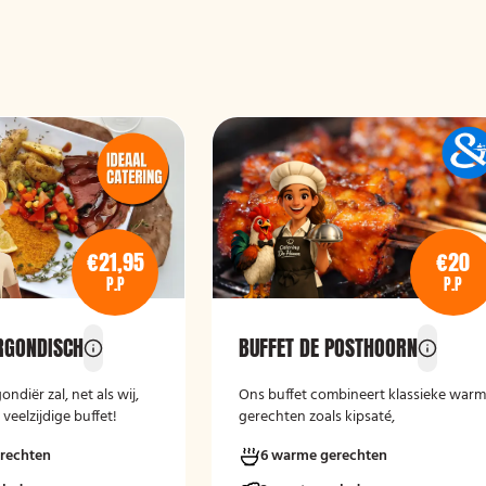
€21,95
€20
P.P
P.P
RGONDISCH
BUFFET DE POSTHOORN
ndiër zal, net als wij,
Ons buffet combineert klassieke war
veelzijdige buffet!
gerechten zoals kipsaté,
gehaktballetjes in zoetzure saus en
rechten
6 warme gerechten
kipschnitzels met bijgerechten als
gebakken aardappelen, rijst en