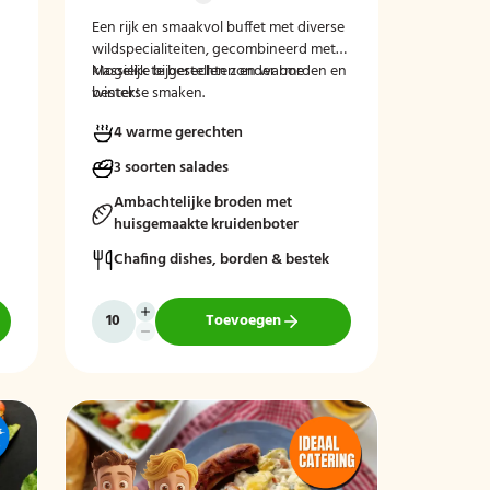
!
Een rijk en smaakvol buffet met diverse
wildspecialiteiten, gecombineerd met
klassieke bijgerechten en warme
Mogelijk te bestellen zonder borden en
winterse smaken.
bestek!
4 warme gerechten
3 soorten salades
Ambachtelijke broden met
huisgemaakte kruidenboter
Chafing dishes, borden & bestek
Toevoegen