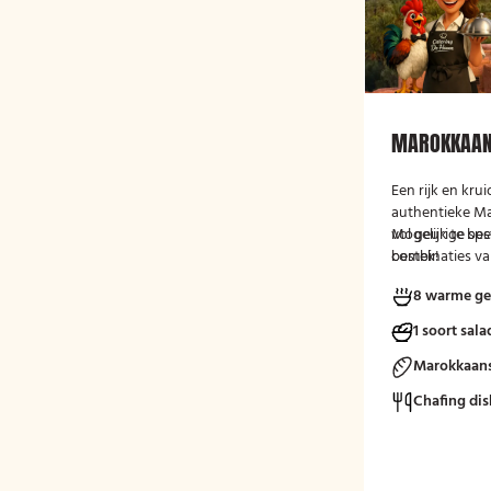
MAROKKAAN
Een rijk en kru
authentieke M
vol geurige spe
Mogelijk te be
combinaties van
bestek!
Perfect voor e
8 warme ge
culinaire ervari
1 soort sala
Marokkaans
Chafing dis