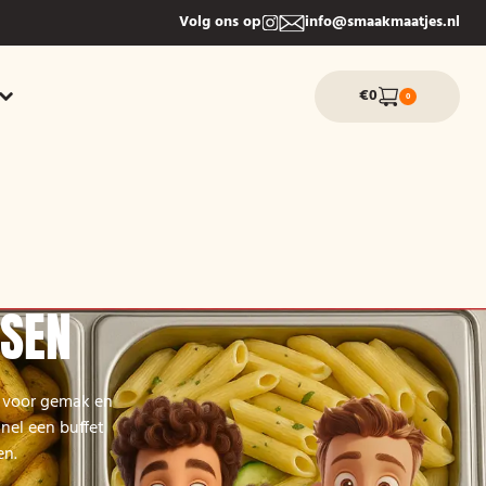
Volg ons op
info@smaakmaatjes.nl
€0
0
SSEN
s voor gemak en
snel een buffet
en.