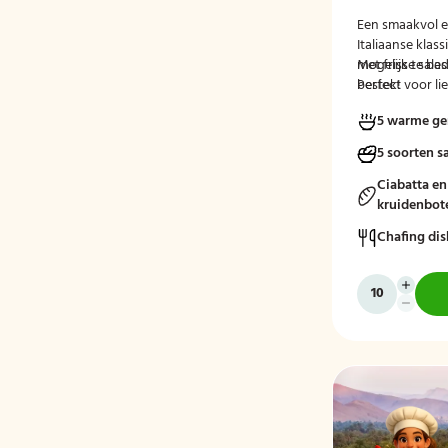
Een smaakvol en
Italiaanse klas
met frisse sal
Mogelijk te be
Perfect voor li
bestek!
mediterrane ke
5 warme ge
5 soorten s
Ciabatta en
kruidenbot
Chafing dis