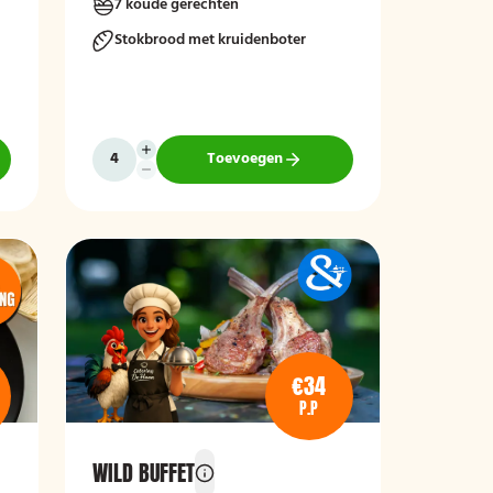
7 koude gerechten
e
van 5 tot twaalf personen is een
ovenbuffet Ideaal!
Stokbrood met kruidenboter
n
Toevoegen
€34
P.P
WILD BUFFET