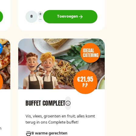
Toevoegen
€21,95
P.P
BUFFET COMPLEET
Vis, vlees, groenten en fruit; alles komt
terug in ons Complete buffet!
n
8 warme gerechten