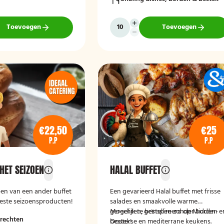
Toevoegen
Toevoegen
€22,50
€25
P.P
P.P
HET SEIZOEN
HALAL BUFFET
oen van een ander buffet
Een gevarieerd Halal buffet met frisse
beste seizoensproducten!
salades en smaakvolle warme
gerechten, geïnspireerd op Midden-
Mogelijk te bestellen zonder borden e
rechten
Oosterse en mediterrane keukens.
bestek!