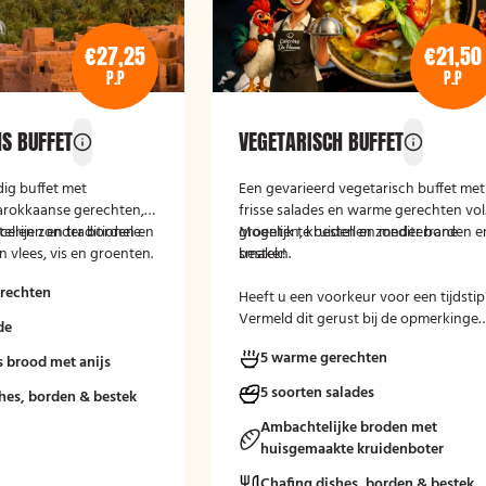
€27,25
€21,50
P.P
P.P
S BUFFET
VEGETARISCH BUFFET
idig buffet met
Een gevarieerd vegetarisch buffet met
arokkaanse gerechten,
frisse salades en warme gerechten vol
cerijen en traditionele
stellen zonder borden en
groenten, kruiden en mediterrane
Mogelijk te bestellen zonder borden e
 vlees, vis en groenten.
smaken.
bestek!
en warme en exotische
rechten
ng.
Heeft u een voorkeur voor een tijdstip
Vermeld dit gerust bij de opmerkinge
de
tijdens het afrekenen.
5 warme gerechten
 brood met anijs
5 soorten salades
hes, borden & bestek
Ambachtelijke broden met
huisgemaakte kruidenboter
Chafing dishes, borden & bestek