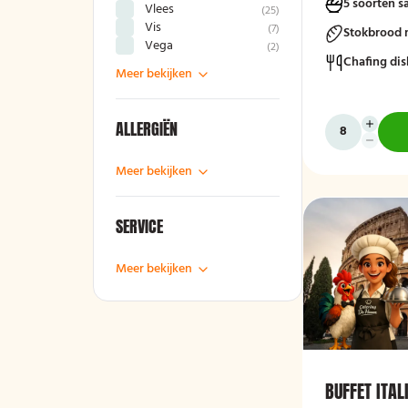
5 soorten s
Vlees
(
25
)
Vis
(
7
)
Stokbrood 
Vega
(
2
)
Chafing dis
Meer bekijken
ALLERGIËN
Meer bekijken
SERVICE
Meer bekijken
BUFFET ITA