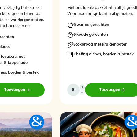
 veelzijdig buffet met
Met ons Ideale pakket zit u altijd goed
siekers, gecombineerd
Voor mooi prijsje kunt u al genieten.
ades en warme gerechten.
stellen zonder borden en
6 warme gerechten
efhebbers van de
uken.
6 koude gerechten
rechten
Stokbrood met kruidenboter
alades
Chafing dishes, borden & bestek
 focaccia met
er & tappenade
hes, borden & bestek
Toevoegen
Toevoegen