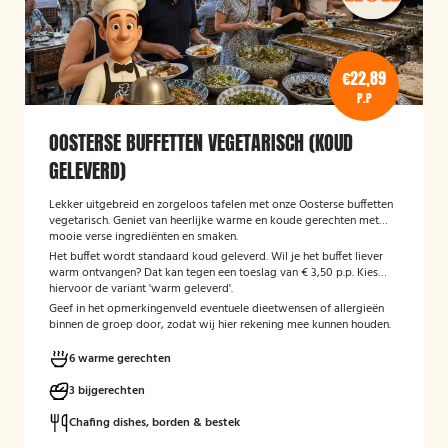
€22,89
P.P
OOSTERSE BUFFETTEN VEGETARISCH (KOUD
GELEVERD)
Lekker uitgebreid en zorgeloos tafelen met onze Oosterse buffetten
vegetarisch. Geniet van heerlijke warme en koude gerechten met
mooie verse ingrediënten en smaken.
Het buffet wordt standaard koud geleverd. Wil je het buffet liever
warm ontvangen? Dat kan tegen een toeslag van € 3,50 p.p. Kies
hiervoor de variant 'warm geleverd'.
Geef in het opmerkingenveld eventuele dieetwensen of allergieën
binnen de groep door, zodat wij hier rekening mee kunnen houden.
6 warme gerechten
3 bijgerechten
Chafing dishes, borden & bestek