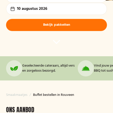
10 augustus 2026
Bekijk pakketten
Geselecteerde cateraars, altijd vers
Vind jouw pe
en zorgeloos bezorgd.
BBQ tot sushi
Smaakmaatjes
/
Buffet bestellen in Rouveen
ONS AANBOD