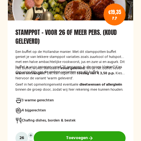
€19,35
P.P
STAMPPOT - VOOR 26 OF MEER PERS. (KOUD
GELEVERD)
Een buffet op de Hollandse manier. Met dit stamppotten buffet
geniet je van lekkere stamppot variaties zoals zuurkool of hutspot
met een halve ambachtelijke rookworst, jus en zure ui en augurk. Dit
buffet is voor groepen vanaf 26 personen. Is de groep kleiner? Kies
Het buffet wordt standaard
koud geleverd.
Wil je het buffet liever
dan voor één van de andere varianten van dit buffet.
warm ontvangen?
Dat kan tegen een
toeslag van € 3,50 p.p.
Kies
hiervoor de variant 'warm geleverd'.
Geef in het opmerkingenveld eventuele
dieetwensen of allergieën
binnen de groep door, zodat wij hier rekening mee kunnen houden.
3 warme gerechten
4 bijgerechten
Chafing dishes, borden & bestek
Toevoegen