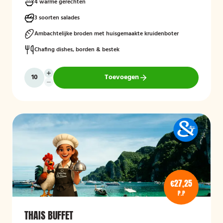
4 warme gerechten
3 soorten salades
Ambachtelijke broden met huisgemaakte kruidenboter
Chafing dishes, borden & bestek
Toevoegen
€27,25
P.P
THAIS BUFFET