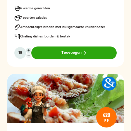
voorkeur voor een tijdstip? Vermeld dit gerust bij de opmerkingen
tijdens het afrekenen.
heeft u nog vragen over bijvoorbeeld
6 warme gerechten
dieetwensen neem dan gerust contact op.
7 soorten salades
Ambachtelijke broden met huisgemaakte kruidenboter
Chafing dishes, borden & bestek
Toevoegen
€20
P.P