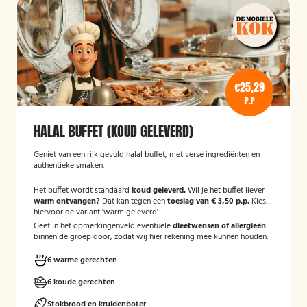
€25,29
P.P
HALAL BUFFET (KOUD GELEVERD)
Geniet van een rijk gevuld halal buffet, met verse ingrediënten en
authentieke smaken.
Het buffet wordt standaard
koud geleverd.
Wil je het buffet liever
warm ontvangen?
Dat kan tegen een
toeslag van € 3,50 p.p.
Kies
hiervoor de variant 'warm geleverd'.
Geef in het opmerkingenveld eventuele
dieetwensen of allergieën
binnen de groep door, zodat wij hier rekening mee kunnen houden.
6 warme gerechten
6 koude gerechten
Stokbrood en kruidenboter