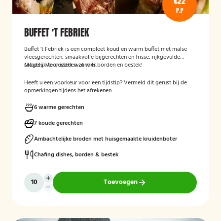
€22
P.P
BUFFET 'T FEBRIEK
Buffet ‘t Febriek is een compleet koud en warm buffet met malse
vleesgerechten, smaakvolle bijgerechten en frisse, rijkgevulde
salades. Voor ieder wat wils.
Mogelijk te bestellen zonder borden en bestek!
Heeft u een voorkeur voor een tijdstip? Vermeld dit gerust bij de
opmerkingen tijdens het afrekenen.
6 warme gerechten
7 koude gerechten
Ambachtelijke broden met huisgemaakte kruidenboter
Chafing dishes, borden & bestek
Toevoegen