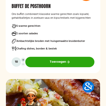
BUFFET DE POSTHOORN
Ons buffet combineert klassieke warme gerechten zoals kipsaté,
gehaktballetjes in zoetzure saus en kipschnitzels met bijgerechten
als gebakken aardappelen, rijst en seizoensgroenten. Afgerond met
frisse rauwkost, gemengde salades en vers brood met kruidenboter
6 warme gerechten
voor een compleet en smaakvol geheel.
2 soorten salades
Mogelijk te bestellen zonder borden en bestek!
Ambachtelijke broden met huisgemaakte kruidenboter
Chafing dishes, borden & bestek
Toevoegen