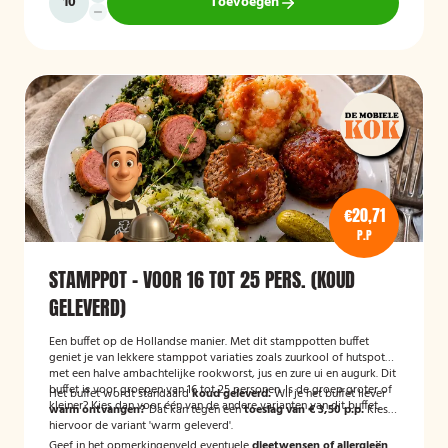
Toevoegen
€20,71
P.P
STAMPPOT - VOOR 16 TOT 25 PERS. (KOUD
GELEVERD)
Een buffet op de Hollandse manier. Met dit stamppotten buffet
geniet je van lekkere stamppot variaties zoals zuurkool of hutspot
met een halve ambachtelijke rookworst, jus en zure ui en augurk. Dit
buffet is voor groepen van 16 tot 25 personen. Is de groep groter of
Het buffet wordt standaard
koud geleverd.
Wil je het buffet liever
kleiner? Kies dan voor één van de andere varianten van dit buffet.
warm ontvangen?
Dat kan tegen een
toeslag van € 3,50 p.p.
Kies
hiervoor de variant 'warm geleverd'.
Geef in het opmerkingenveld eventuele
dieetwensen of allergieën