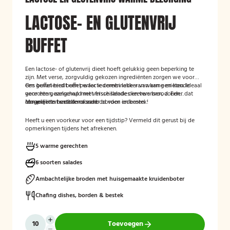
LACTOSE- EN GLUTENVRIJ
BUFFET
Een lactose- of glutenvrij dieet hoeft gelukkig geen beperking te
zijn. Met verse, zorgvuldig gekozen ingrediënten zorgen we voor
een gevarieerd buffet waar iedereen lekker van kan genieten. Ideaal
Ons buffet biedt een perfecte combinatie van warme en koude
voor een gezelschap met verschillende dieetwensen, zonder dat
gerechten, aangevuld met frisse salades en vers brood. Een
iemand iets hoeft te missen.
compleet en smaakvol aanbod voor iedereen.
Mogelijk te bestellen zonder borden en bestek!
Heeft u een voorkeur voor een tijdstip? Vermeld dit gerust bij de
opmerkingen tijdens het afrekenen.
5 warme gerechten
6 soorten salades
Ambachtelijke broden met huisgemaakte kruidenboter
Chafing dishes, borden & bestek
Toevoegen