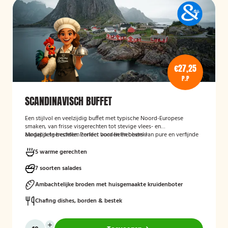
€27,25
P.P
SCANDINAVISCH BUFFET
Een stijlvol en veelzijdig buffet met typische Noord-Europese
smaken, van frisse visgerechten tot stevige vlees- en
aardappelgerechten. Perfect voor liefhebbers van pure en verfijnde
Mogelijk te bestellen zonder borden en bestek!
keuken.
5 warme gerechten
7 soorten salades
Ambachtelijke broden met huisgemaakte kruidenboter
Chafing dishes, borden & bestek