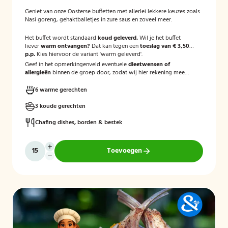
Geniet van onze Oosterse buffetten met allerlei lekkere keuzes zoals
Nasi goreng, gehaktballetjes in zure saus en zoveel meer.
Het buffet wordt standaard
koud geleverd.
Wil je het buffet
liever
warm ontvangen?
Dat kan tegen een
toeslag van € 3,50
p.p.
Kies hiervoor de variant 'warm geleverd'.
Geef in het opmerkingenveld eventuele
dieetwensen of
allergieën
binnen de groep door, zodat wij hier rekening mee
kunnen houden.
6 warme gerechten
3 koude gerechten
Chafing dishes, borden & bestek
Toevoegen