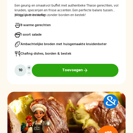
Een geurig en smaakvol buffet met authentieke Thaise gerechten, vol
kruiden, specerijen en frisse accenten. Een perfecte balans tussen
pittig, zoet en hartig.
Mogelijk te bestellen zonder borden en bestek!
8 warme gerechten
1 soort salade
Ambachtelijke broden met huisgemaakte kruidenboter
Chafing dishes, borden & bestek
Toevoegen