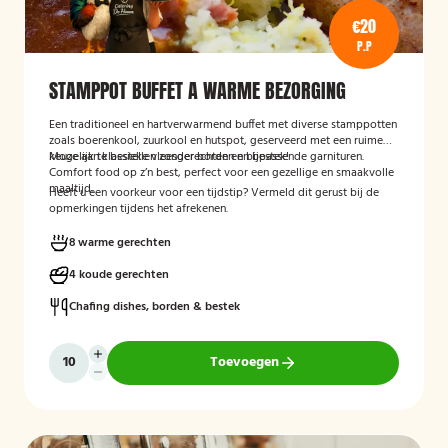
€20
P.P
STAMPPOT BUFFET A WARME BEZORGING
Een traditioneel en hartverwarmend buffet met diverse stamppotten
zoals boerenkool, zuurkool en hutspot, geserveerd met een ruime
keuze aan klassieke vleesgerechten en bijpassende garnituren.
Mogelijk te bestellen zonder borden en bestek!
Comfort food op z’n best, perfect voor een gezellige en smaakvolle
maaltijd.
Heeft u een voorkeur voor een tijdstip? Vermeld dit gerust bij de
opmerkingen tijdens het afrekenen.
8 warme gerechten
4 koude gerechten
Chafing dishes, borden & bestek
Toevoegen