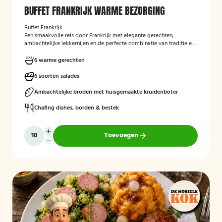
BUFFET FRANKRIJK WARME BEZORGING
Buffet Frankrijk.
Een smaakvolle reis door Frankrijk met elegante gerechten,
ambachtelijke lekkernijen en de perfecte combinatie van traditie en
verfijning.
Perfect aangevuld met warme bijgerechten en een
optioneel dessert zoals crème brûlée met vanille-ijs.
Mogelijk te
6 warme gerechten
bestellen zonder borden en bestek!Heeft u een voorkeur voor een
tijdstip? Vermeld dit gerust bij de opmerkingen tijdens het
6 soorten salades
afrekenen.
Ambachtelijke broden met huisgemaakte kruidenboter
Chafing dishes, borden & bestek
Toevoegen