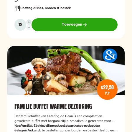
Chafing dishes, borden & bestek
Toevoegen
€22,50
P.P
FAMILIE BUFFET WARME BEZORGING
Het familiebuffet van Catering de Haan is een compleet en
gevarieerd buffet met toegankelijke, smaakvolle gerechten voor
jong en oud. Een gezellige en zorgeloze keuze voor elke
Het Familiebuffet is het meest gekozen buffet en dus zeer
gelegenheid.
Populair.
Mogelijk te bestellen zonder borden en bestek!Heeft u een