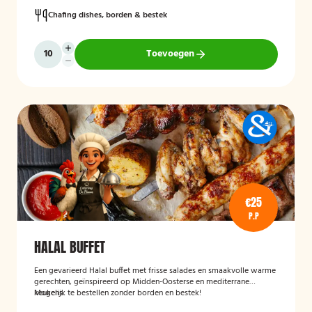
Chafing dishes, borden & bestek
Toevoegen
€25
P.P
HALAL BUFFET
Een gevarieerd Halal buffet met frisse salades en smaakvolle warme
gerechten, geïnspireerd op Midden-Oosterse en mediterrane
keukens.
Mogelijk te bestellen zonder borden en bestek!