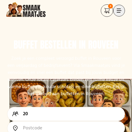
0
BUFFET BESTELLEN IN ROUVEEN
Zoek je een compleet verzorgd buffet in Rouveen voor
een verjaardag of bedrijfsevent? Via Smaakmaatjes vind je
eenvoudig en snel een buffet dat past bij jouw budget en
wensen. Onze lokale cateraars bieden een ruime keuze uit
warme buffetten, koude schotels en dinerbuffetten. Bekijk
het aanbod aan buffetten in Rouveen.