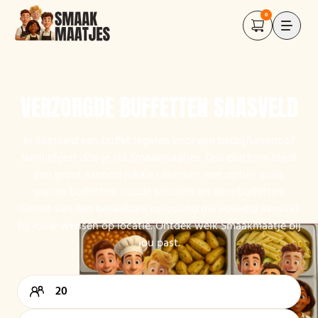
0
VERZORGDE BUFFETTEN SAASVELD
In Saasveld een buffet regelen voor een bedrijfsevent of
familiefeest doe je via Smaakmaatjes. Ons platform biedt
een groot aanbod lokale cateraars met opties zoals
warme buffetten, koude schotels en dinerbuffetten.
Geniet van een betaalbare oplossing die volledig aansluit
bij jouw wensen op locatie. Ontdek welk Smaakmaatje bij
jou past.