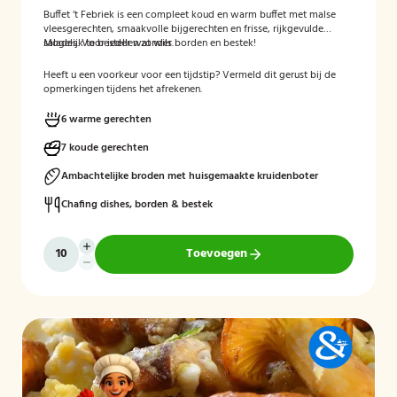
Buffet ‘t Febriek is een compleet koud en warm buffet met malse
vleesgerechten, smaakvolle bijgerechten en frisse, rijkgevulde
salades. Voor ieder wat wils.
Mogelijk te bestellen zonder borden en bestek!
Heeft u een voorkeur voor een tijdstip? Vermeld dit gerust bij de
opmerkingen tijdens het afrekenen.
6 warme gerechten
7 koude gerechten
Ambachtelijke broden met huisgemaakte kruidenboter
Chafing dishes, borden & bestek
Toevoegen