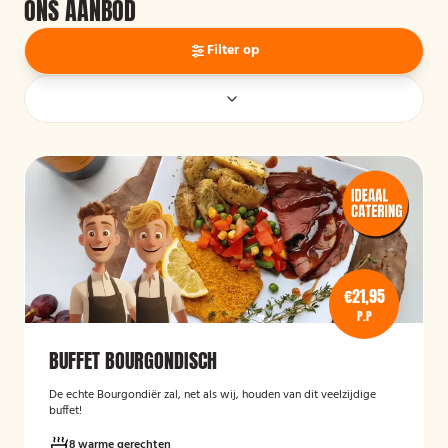
ONS AANBOD
Filter op
€21,95
P.P
BUFFET BOURGONDISCH
De echte Bourgondiër zal, net als wij, houden van dit veelzijdige
buffet!
8 warme gerechten