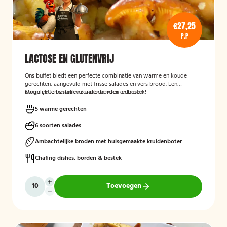
€27,25
P.P
LACTOSE EN GLUTENVRIJ
Ons buffet biedt een perfecte combinatie van warme en koude
gerechten, aangevuld met frisse salades en vers brood. Een
compleet en smaakvol aanbod voor iedereen.
Mogelijk te bestellen zonder borden en bestek!
5 warme gerechten
6 soorten salades
Ambachtelijke broden met huisgemaakte kruidenboter
Chafing dishes, borden & bestek
Toevoegen