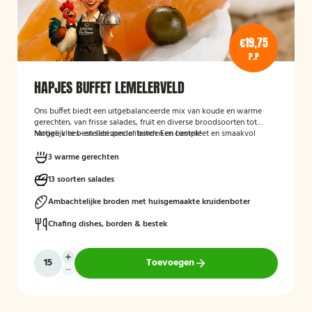
€19,75
P.P
HAPJES BUFFET LEMELERVELD
Ons buffet biedt een uitgebalanceerde mix van koude en warme
gerechten, van frisse salades, fruit en diverse broodsoorten tot
hartige vlees- en satéspecialiteiten. Een compleet en smaakvol
Mogelijk te bestellen zonder borden en bestek!
buffet voor elke gelegenheid.
3 warme gerechten
13 soorten salades
Ambachtelijke broden met huisgemaakte kruidenboter
Chafing dishes, borden & bestek
Toevoegen