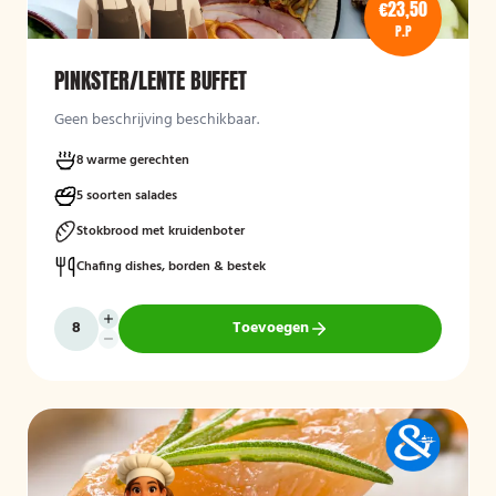
€23,50
P.P
PINKSTER/LENTE BUFFET
Geen beschrijving beschikbaar.
8 warme gerechten
5 soorten salades
Stokbrood met kruidenboter
Chafing dishes, borden & bestek
Toevoegen