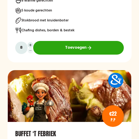
8 warme gerechten
5 koude gerechten
Stokbrood met kruidenboter
Chafing dishes, borden & bestek
Toevoegen
€22
P.P
BUFFET 'T FEBRIEK