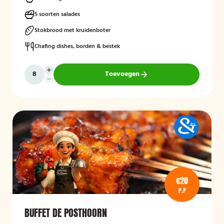
5 soorten salades
Stokbrood met kruidenboter
Chafing dishes, borden & bestek
Toevoegen
€20
P.P
BUFFET DE POSTHOORN