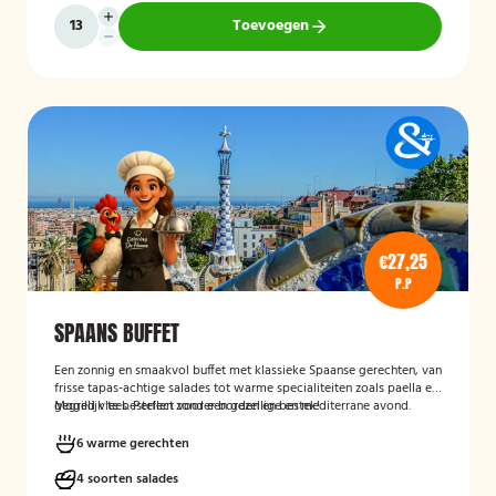
Toevoegen
€27,25
P.P
SPAANS BUFFET
Een zonnig en smaakvol buffet met klassieke Spaanse gerechten, van
frisse tapas-achtige salades tot warme specialiteiten zoals paella en
gegrild vlees. Perfect voor een gezellige en mediterrane avond.
Mogelijk te bestellen zonder borden en bestek!
6 warme gerechten
4 soorten salades