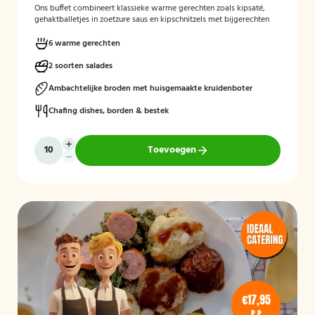
Ons buffet combineert klassieke warme gerechten zoals kipsaté,
gehaktballetjes in zoetzure saus en kipschnitzels met bijgerechten
als gebakken aardappelen, rijst en seizoensgroenten. Afgerond met
frisse rauwkost, gemengde salades en vers brood met kruidenboter
6 warme gerechten
voor een compleet en smaakvol geheel.
2 soorten salades
Mogelijk te bestellen zonder borden en bestek!
Ambachtelijke broden met huisgemaakte kruidenboter
Chafing dishes, borden & bestek
Toevoegen
€17,95
P.P