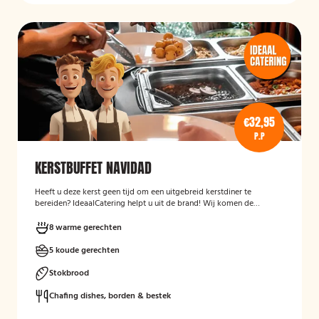
€32,95
P.P
KERSTBUFFET NAVIDAD
Heeft u deze kerst geen tijd om een uitgebreid kerstdiner te
bereiden? IdeaalCatering helpt u uit de brand! Wij komen de
buffetten op zaterdag 23 december gekoeld bij u bezorgen! *Alle
buffetten voor tweede kerstdag (26 december), komen wij op 26
8 warme gerechten
december gekoeld bij u bezorgen.
5 koude gerechten
Stokbrood
Chafing dishes, borden & bestek