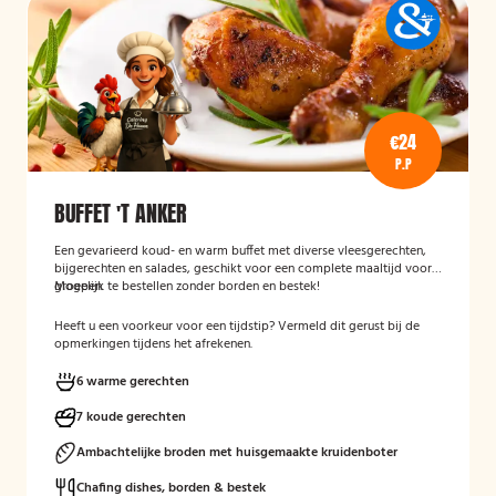
€24
P.P
BUFFET 'T ANKER
Een gevarieerd koud- en warm buffet met diverse vleesgerechten,
bijgerechten en salades, geschikt voor een complete maaltijd voor
groepen.
Mogelijk te bestellen zonder borden en bestek!
Heeft u een voorkeur voor een tijdstip? Vermeld dit gerust bij de
opmerkingen tijdens het afrekenen.
6 warme gerechten
7 koude gerechten
Ambachtelijke broden met huisgemaakte kruidenboter
Chafing dishes, borden & bestek