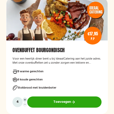
€17,95
P.P
OVENBUFFET BOURGONDISCH
Voor een heerlijk diner bent u bij IdeaalCatering aan het juiste adres.
Met onze ovenbuffetten zet u zonder zorgen een lekkere en
gevarieerde maaltijd op tafel. Voor een diner van 5 tot twaalf
personen is een ovenbuffet Ideaal!
8 warme gerechten
6 koude gerechten
Stokbrood met kruidenboter
Toevoegen