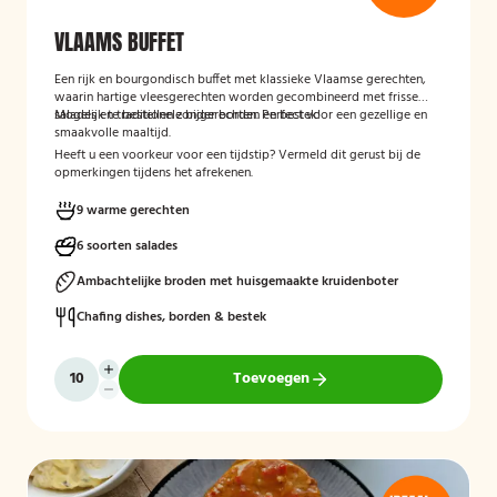
VLAAMS BUFFET
Een rijk en bourgondisch buffet met klassieke Vlaamse gerechten,
waarin hartige vleesgerechten worden gecombineerd met frisse
salades en traditionele bijgerechten. Perfect voor een gezellige en
Mogelijk te bestellen zonder borden en bestek!
smaakvolle maaltijd.
Heeft u een voorkeur voor een tijdstip? Vermeld dit gerust bij de
opmerkingen tijdens het afrekenen.
9 warme gerechten
6 soorten salades
Ambachtelijke broden met huisgemaakte kruidenboter
Chafing dishes, borden & bestek
Toevoegen