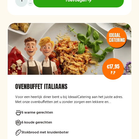
Toevoegen
€17,95
P.P
OVENBUFFET ITALIAANS
Voor een heerlijk diner bent u bij IdeaalCatering aan het juiste adres.
Met onze ovenbuffetten zet u zonder zorgen een lekkere en
gevarieerde maaltijd op tafel. Voor een intiem dimer van 5 tot
twaalf personen is een ovenbuffet Ideaal!
6 warme gerechten
6 koude gerechten
Stokbrood met kruidenboter