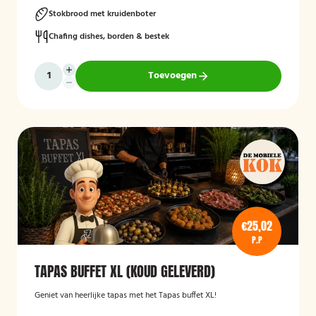
Stokbrood met kruidenboter
Chafing dishes, borden & bestek
Toevoegen
€25,02
P.P
TAPAS BUFFET XL (KOUD GELEVERD)
Geniet van heerlijke tapas met het Tapas buffet XL!