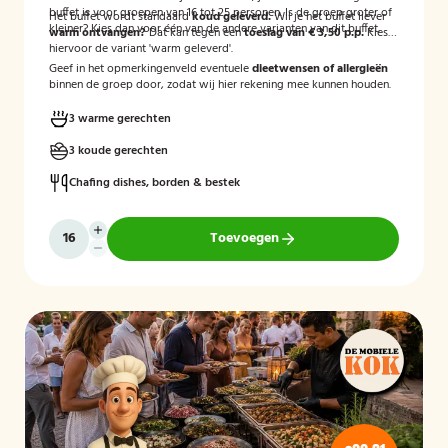
buffet is voor groepen van 16 tot 25 personen. Is de groep groter of
Het buffet wordt standaard
koud geleverd.
Wil je het buffet liever
kleiner? Kies dan voor één van de andere varianten van dit buffet.
warm ontvangen?
Dat kan tegen een
toeslag van € 3,50 p.p.
Kies
hiervoor de variant 'warm geleverd'.
Geef in het opmerkingenveld eventuele
dieetwensen of allergieën
binnen de groep door, zodat wij hier rekening mee kunnen houden.
3 warme gerechten
3 koude gerechten
Chafing dishes, borden & bestek
Toevoegen