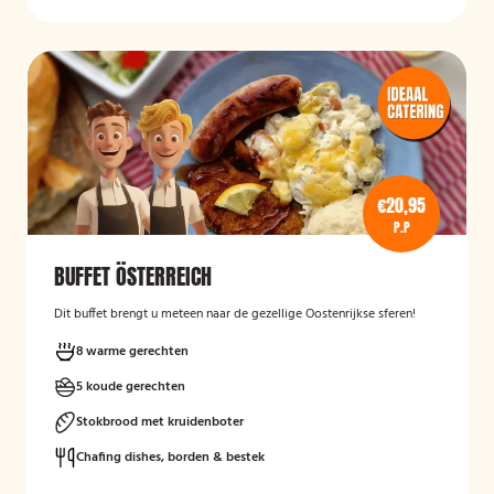
€20,95
P.P
BUFFET ÖSTERREICH
Dit buffet brengt u meteen naar de gezellige Oostenrijkse sferen!
8 warme gerechten
5 koude gerechten
Stokbrood met kruidenboter
Chafing dishes, borden & bestek