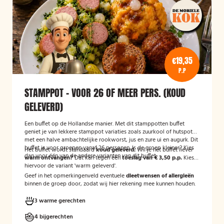
€19,35
P.P
STAMPPOT - VOOR 26 OF MEER PERS. (KOUD
GELEVERD)
Een buffet op de Hollandse manier. Met dit stamppotten buffet
geniet je van lekkere stamppot variaties zoals zuurkool of hutspot
met een halve ambachtelijke rookworst, jus en zure ui en augurk. Dit
buffet is voor groepen vanaf 26 personen. Is de groep kleiner? Kies
Het buffet wordt standaard
koud geleverd.
Wil je het buffet liever
dan voor één van de andere varianten van dit buffet.
warm ontvangen?
Dat kan tegen een
toeslag van € 3,50 p.p.
Kies
hiervoor de variant 'warm geleverd'.
Geef in het opmerkingenveld eventuele
dieetwensen of allergieën
binnen de groep door, zodat wij hier rekening mee kunnen houden.
3 warme gerechten
4 bijgerechten