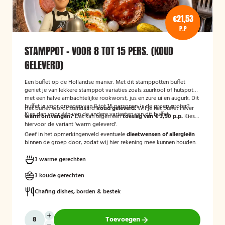
€21,53
P.P
STAMPPOT - VOOR 8 TOT 15 PERS. (KOUD
GELEVERD)
Een buffet op de Hollandse manier. Met dit stamppotten buffet
geniet je van lekkere stamppot variaties zoals zuurkool of hutspot
met een halve ambachtelijke rookworst, jus en zure ui en augurk. Dit
buffet is voor groepen van 8 tot 15 personen. Is de groep groter?
Het buffet wordt standaard
koud geleverd.
Wil je het buffet liever
Kies dan voor één van de andere varianten van dit buffet.
warm ontvangen?
Dat kan tegen een
toeslag van € 3,50 p.p.
Kies
hiervoor de variant 'warm geleverd'.
Geef in het opmerkingenveld eventuele
dieetwensen of allergieën
binnen de groep door, zodat wij hier rekening mee kunnen houden.
3 warme gerechten
3 koude gerechten
Chafing dishes, borden & bestek
Toevoegen