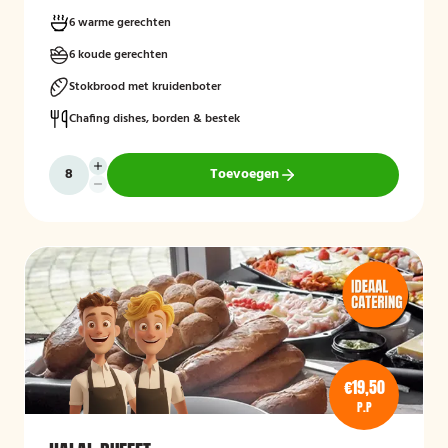
6 warme gerechten
6 koude gerechten
Stokbrood met kruidenboter
Chafing dishes, borden & bestek
Toevoegen
€19,50
P.P