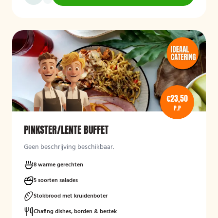
€23,50
P.P
PINKSTER/LENTE BUFFET
Geen beschrijving beschikbaar.
8 warme gerechten
5 soorten salades
Stokbrood met kruidenboter
Chafing dishes, borden & bestek