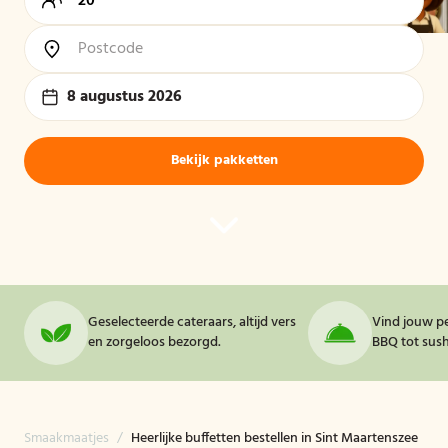
8 augustus 2026
Bekijk pakketten
Geselecteerde cateraars, altijd vers
Vind jouw pe
en zorgeloos bezorgd.
BBQ tot sushi
Smaakmaatjes
/
Heerlijke buffetten bestellen in Sint Maartenszee