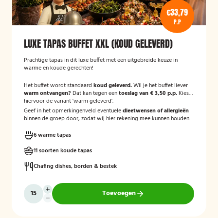
€33,79
P.P
LUXE TAPAS BUFFET XXL (KOUD GELEVERD)
Prachtige tapas in dit luxe buffet met een uitgebreide keuze in
warme en koude gerechten!
Het buffet wordt standaard
koud geleverd.
Wil je het buffet liever
warm ontvangen?
Dat kan tegen een
toeslag van € 3,50 p.p.
Kies
hiervoor de variant 'warm geleverd'.
Geef in het opmerkingenveld eventuele
dieetwensen of allergieën
binnen de groep door, zodat wij hier rekening mee kunnen houden.
6 warme tapas
11 soorten koude tapas
Chafing dishes, borden & bestek
Toevoegen