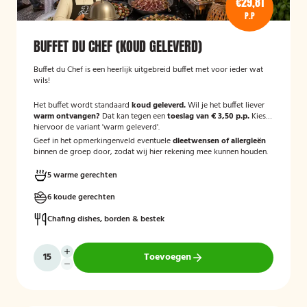
€29,81
P.P
BUFFET DU CHEF (KOUD GELEVERD)
Buffet du Chef is een heerlijk uitgebreid buffet met voor ieder wat
wils!
Het buffet wordt standaard
koud geleverd.
Wil je het buffet liever
warm ontvangen?
Dat kan tegen een
toeslag van € 3,50 p.p.
Kies
hiervoor de variant 'warm geleverd'.
Geef in het opmerkingenveld eventuele
dieetwensen of allergieën
binnen de groep door, zodat wij hier rekening mee kunnen houden.
5 warme gerechten
6 koude gerechten
Chafing dishes, borden & bestek
Toevoegen