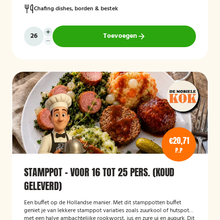
Chafing dishes, borden & bestek
Toevoegen
€20,71
P.P
STAMPPOT - VOOR 16 TOT 25 PERS. (KOUD
GELEVERD)
Een buffet op de Hollandse manier. Met dit stamppotten buffet
geniet je van lekkere stamppot variaties zoals zuurkool of hutspot
met een halve ambachtelijke rookworst, jus en zure ui en augurk. Dit