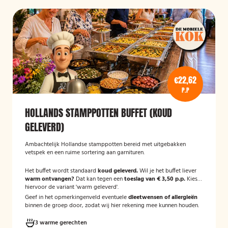
€22,62
P.P
HOLLANDS STAMPPOTTEN BUFFET (KOUD
GELEVERD)
Ambachtelijk Hollandse stamppotten bereid met uitgebakken
vetspek en een ruime sortering aan garnituren.
Het buffet wordt standaard
koud geleverd.
Wil je het buffet liever
warm ontvangen?
Dat kan tegen een
toeslag van € 3,50 p.p.
Kies
hiervoor de variant 'warm geleverd'.
Geef in het opmerkingenveld eventuele
dieetwensen of allergieën
binnen de groep door, zodat wij hier rekening mee kunnen houden.
3 warme gerechten