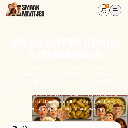
0
HEERLIJKE BUFFETTEN BESTELLEN
IN SINT MAARTENSZEE
Bij Smaakmaatjes vind je eenvoudig een betaalbaar buffet
dat perfect past bij jouw vakantiepark, buurtfeest of
verjaardag aan de kust. Of het nu gaat om een zakelijk
evenement of familiefeest, het aanbod lokale cateraars is
groot. Je kiest moeiteloos tussen warme buffetten, koude
buffetten of een luxe dinerbuffet. Ontdek direct welk
Smaakmaatje bij jou in Sint Maartenszee past.