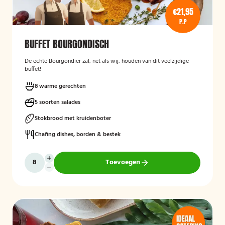
€21,95
P.P
BUFFET BOURGONDISCH
De echte Bourgondiër zal, net als wij, houden van dit veelzijdige
buffet!
8 warme gerechten
5 soorten salades
Stokbrood met kruidenboter
Chafing dishes, borden & bestek
Toevoegen