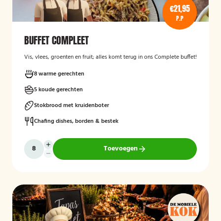
€21,95
P.P
BUFFET COMPLEET
Vis, vlees, groenten en fruit; alles komt terug in ons Complete buffet!
8 warme gerechten
5 koude gerechten
Stokbrood met kruidenboter
Chafing dishes, borden & bestek
Toevoegen