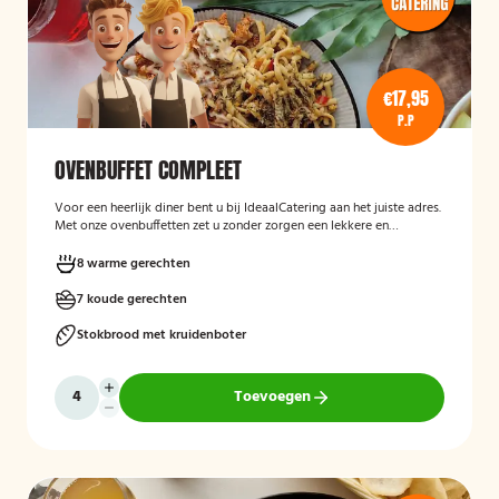
€17,95
P.P
OVENBUFFET COMPLEET
Voor een heerlijk diner bent u bij IdeaalCatering aan het juiste adres.
Met onze ovenbuffetten zet u zonder zorgen een lekkere en
gevarieerde maaltijd op tafel. Voor een intiem diner van 5 tot twaalf
personen is een ovenbuffet Ideaal!
8 warme gerechten
7 koude gerechten
Stokbrood met kruidenboter
Toevoegen