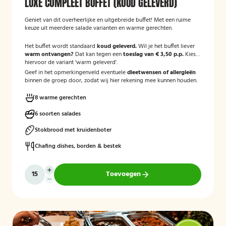
LUXE COMPLEET BUFFET (KOUD GELEVERD)
Geniet van dit overheerlijke en uitgebreide buffet! Met een ruime
keuze uit meerdere salade varianten en warme gerechten.
Het buffet wordt standaard
koud geleverd.
Wil je het buffet liever
warm ontvangen?
Dat kan tegen een
toeslag van € 3,50 p.p.
Kies
hiervoor de variant 'warm geleverd'.
Geef in het opmerkingenveld eventuele
dieetwensen of allergieën
binnen de groep door, zodat wij hier rekening mee kunnen houden.
8 warme gerechten
6 soorten salades
Stokbrood met kruidenboter
Chafing dishes, borden & bestek
Toevoegen