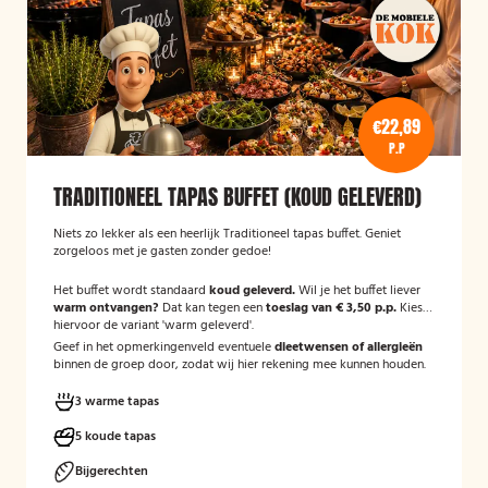
€22,89
P.P
TRADITIONEEL TAPAS BUFFET (KOUD GELEVERD)
Niets zo lekker als een heerlijk Traditioneel tapas buffet. Geniet
zorgeloos met je gasten zonder gedoe!
Het buffet wordt standaard
koud geleverd.
Wil je het buffet liever
warm ontvangen?
Dat kan tegen een
toeslag van € 3,50 p.p.
Kies
hiervoor de variant 'warm geleverd'.
Geef in het opmerkingenveld eventuele
dieetwensen of allergieën
binnen de groep door, zodat wij hier rekening mee kunnen houden.
3 warme tapas
5 koude tapas
Bijgerechten