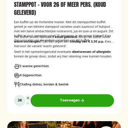
STAMPPOT - VOOR 26 OF MEER PERS. (KOUD
GELEVERD)
Een buffet op de Hollandse manier. Met dit stamppotten buffet
geniet je van lekkere stamppot variaties zoals zuurkool of hutspot
met een halve ambachtelijke rookworst, jus en zure ui en augurk. Dit
buffet is voor groepen vanaf 26 personen. Is de groep kleiner? Kies
Het buffet wordt standaard
koud geleverd.
Wil je het buffet liever
dan voor één van de andere varianten van dit buffet.
warm ontvangen?
Dat kan tegen een
toeslag van € 3,50 p.p.
Kies
hiervoor de variant 'warm geleverd'.
Geef in het opmerkingenveld eventuele
dieetwensen of allergieën
binnen de groep door, zodat wij hier rekening mee kunnen houden.
3 warme gerechten
4 bijgerechten
Chafing dishes, borden & bestek
Toevoegen