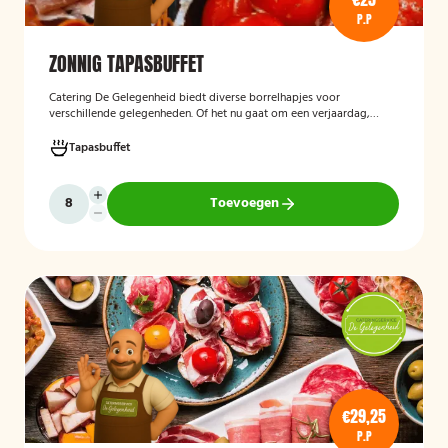
P.P
ZONNIG TAPASBUFFET
Catering De Gelegenheid biedt diverse borrelhapjes voor
verschillende gelegenheden. Of het nu gaat om een verjaardag,
receptie of andere bijeenkomst, wij verzorgen passende hapjes.
Hieronder ziet u een selectie uit ons aanbod. Het zonnig tapasbuffet
Tapasbuffet
is te bestellen vanaf 10 personen..
Toevoegen
€29,25
P.P