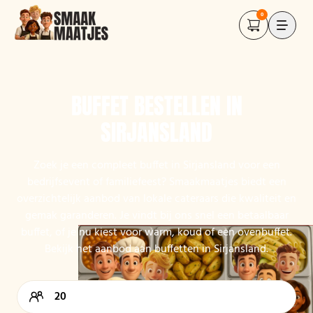
0
BUFFET BESTELLEN IN
SIRJANSLAND
Zoek je een compleet buffet in Sirjansland voor een
bedrijfsevent of familiefeest? Smaakmaatjes biedt een
overzichtelijk aanbod van lokale cateraars die kwaliteit en
gemak garanderen. Je vindt bij ons snel een betaalbaar
buffet, of je nu kiest voor warm, koud of een ovenbuffet.
Bekijk het aanbod aan buffetten in Sirjansland.