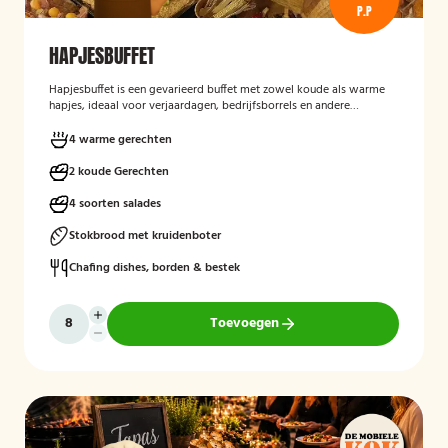
P.P
HAPJESBUFFET
Hapjesbuffet
is een gevarieerd buffet met zowel koude als warme
hapjes, ideaal voor verjaardagen, bedrijfsborrels en andere
feestelijke gelegenheden. Het buffet biedt een informele en
smaakvolle manier om gasten te laten genieten van verschillende
4 warme gerechten
kleine gerechten, zonder een traditioneel diner te serveren.
2 koude Gerechten
4 soorten salades
Stokbrood met kruidenboter
Chafing dishes, borden & bestek
Toevoegen