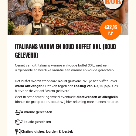
€32,16
P.P
ITALIAANS WARM EN KOUD BUFFET XXL (KOUD
GELEVERD)
Geniet van dit Italiaans warme en koude buffet XXL, met een
uitgebreide en heerlijke variatie aan warme en koude gerechten!
Het buffet wordt standaard
koud geleverd.
Wil je het buffet liever
warm ontvangen?
Dat kan tegen een
toeslag van € 3,50 p.p.
Kies
hiervoor de variant 'warm geleverd'.
Geef in het opmerkingenveld eventuele
dieetwensen of allergieën
binnen de groep door, zodat wij hier rekening mee kunnen houden.
4 warme gerechten
7 koude gerechten
Chafing dishes, borden & bestek