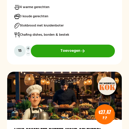
4 warme gerechten
3 koude gerechten
Stokbrood met kruidenboter
Chafing dishes, borden & bestek
Toevoegen
€27,47
P.P