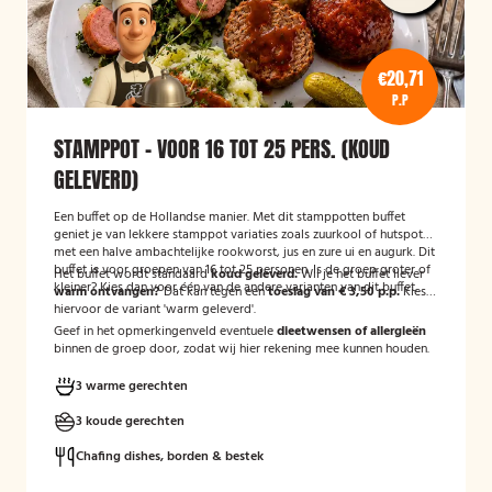
€20,71
P.P
STAMPPOT - VOOR 16 TOT 25 PERS. (KOUD
GELEVERD)
Een buffet op de Hollandse manier. Met dit stamppotten buffet
geniet je van lekkere stamppot variaties zoals zuurkool of hutspot
met een halve ambachtelijke rookworst, jus en zure ui en augurk. Dit
buffet is voor groepen van 16 tot 25 personen. Is de groep groter of
Het buffet wordt standaard
koud geleverd.
Wil je het buffet liever
kleiner? Kies dan voor één van de andere varianten van dit buffet.
warm ontvangen?
Dat kan tegen een
toeslag van € 3,50 p.p.
Kies
hiervoor de variant 'warm geleverd'.
Geef in het opmerkingenveld eventuele
dieetwensen of allergieën
binnen de groep door, zodat wij hier rekening mee kunnen houden.
3 warme gerechten
3 koude gerechten
Chafing dishes, borden & bestek