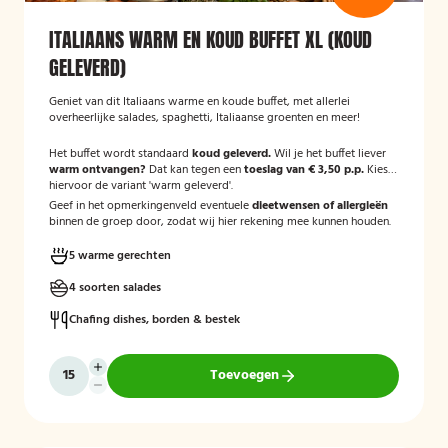
ITALIAANS WARM EN KOUD BUFFET XL (KOUD
GELEVERD)
Geniet van dit Italiaans warme en koude buffet, met allerlei
overheerlijke salades, spaghetti, Italiaanse groenten en meer!
Het buffet wordt standaard
koud geleverd.
Wil je het buffet liever
warm ontvangen?
Dat kan tegen een
toeslag van € 3,50 p.p.
Kies
hiervoor de variant 'warm geleverd'.
Geef in het opmerkingenveld eventuele
dieetwensen of allergieën
binnen de groep door, zodat wij hier rekening mee kunnen houden.
5 warme gerechten
4 soorten salades
Chafing dishes, borden & bestek
Toevoegen