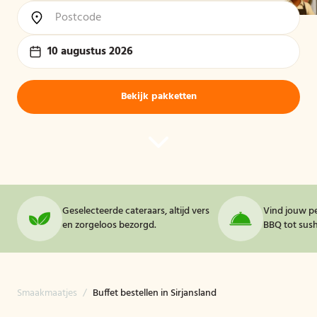
10 augustus 2026
Bekijk pakketten
Geselecteerde cateraars, altijd vers
Vind jouw pe
en zorgeloos bezorgd.
BBQ tot sushi
Smaakmaatjes
/
Buffet bestellen in Sirjansland