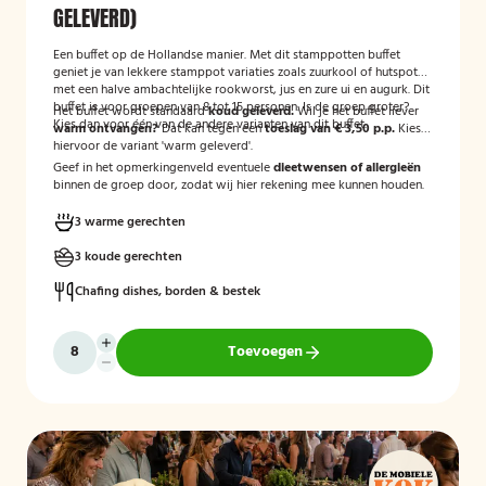
GELEVERD)
Een buffet op de Hollandse manier. Met dit stamppotten buffet
geniet je van lekkere stamppot variaties zoals zuurkool of hutspot
met een halve ambachtelijke rookworst, jus en zure ui en augurk. Dit
buffet is voor groepen van 8 tot 15 personen. Is de groep groter?
Het buffet wordt standaard
koud geleverd.
Wil je het buffet liever
Kies dan voor één van de andere varianten van dit buffet.
warm ontvangen?
Dat kan tegen een
toeslag van € 3,50 p.p.
Kies
hiervoor de variant 'warm geleverd'.
Geef in het opmerkingenveld eventuele
dieetwensen of allergieën
binnen de groep door, zodat wij hier rekening mee kunnen houden.
3 warme gerechten
3 koude gerechten
Chafing dishes, borden & bestek
Toevoegen