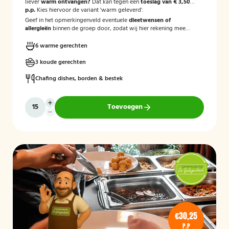
liever
warm ontvangen?
Dat kan tegen een
toeslag van € 3,50
p.p.
Kies hiervoor de variant 'warm geleverd'.
Geef in het opmerkingenveld eventuele
dieetwensen of
allergieën
binnen de groep door, zodat wij hier rekening mee
kunnen houden.
6 warme gerechten
3 koude gerechten
Chafing dishes, borden & bestek
Toevoegen
€30,25
P.P