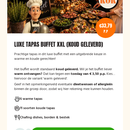
€33,79
P.P
LUXE TAPAS BUFFET XXL (KOUD GELEVERD)
Prachtige tapas in dit luxe buffet met een uitgebreide keuze in
warme en koude gerechten!
Het buffet wordt standaard
koud geleverd.
Wil je het buffet liever
warm ontvangen?
Dat kan tegen een
toeslag van € 3,50 p.p.
Kies
hiervoor de variant 'warm geleverd'.
Geef in het opmerkingenveld eventuele
dieetwensen of allergieën
binnen de groep door, zodat wij hier rekening mee kunnen houden.
6 warme tapas
11 soorten koude tapas
Chafing dishes, borden & bestek