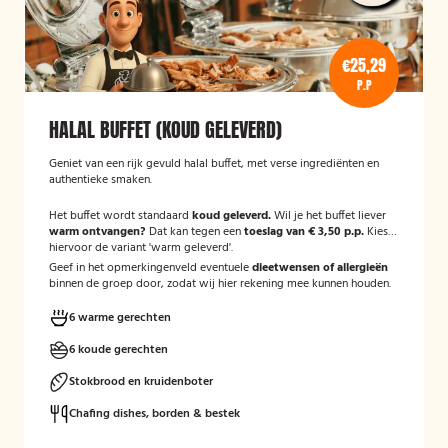
€25,29
P.P
HALAL BUFFET (KOUD GELEVERD)
Geniet van een rijk gevuld halal buffet, met verse ingrediënten en
authentieke smaken.
Het buffet wordt standaard
koud geleverd.
Wil je het buffet liever
warm ontvangen?
Dat kan tegen een
toeslag van € 3,50 p.p.
Kies
hiervoor de variant 'warm geleverd'.
Geef in het opmerkingenveld eventuele
dieetwensen of allergieën
binnen de groep door, zodat wij hier rekening mee kunnen houden.
6 warme gerechten
6 koude gerechten
Stokbrood en kruidenboter
Chafing dishes, borden & bestek