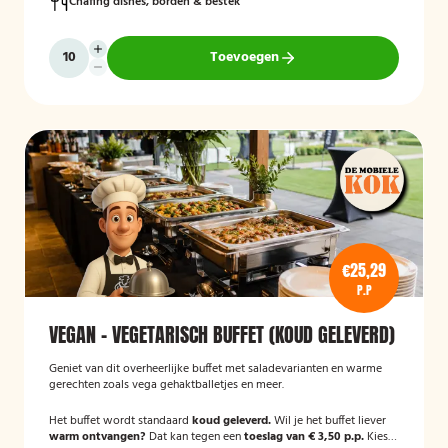
Chafing dishes, borden & bestek
Toevoegen
€25,29
P.P
VEGAN - VEGETARISCH BUFFET (KOUD GELEVERD)
Geniet van dit overheerlijke buffet met saladevarianten en warme
gerechten zoals vega gehaktballetjes en meer.
Het buffet wordt standaard
koud geleverd.
Wil je het buffet liever
warm ontvangen?
Dat kan tegen een
toeslag van € 3,50 p.p.
Kies