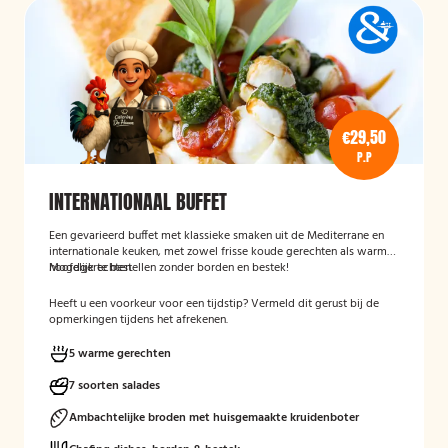
€29,50
P.P
INTERNATIONAAL BUFFET
Een gevarieerd buffet met klassieke smaken uit de Mediterrane en
internationale keuken, met zowel frisse koude gerechten als warme
hoofdgerechten.
Mogelijk te bestellen zonder borden en bestek!
Heeft u een voorkeur voor een tijdstip? Vermeld dit gerust bij de
opmerkingen tijdens het afrekenen.
5 warme gerechten
7 soorten salades
Ambachtelijke broden met huisgemaakte kruidenboter