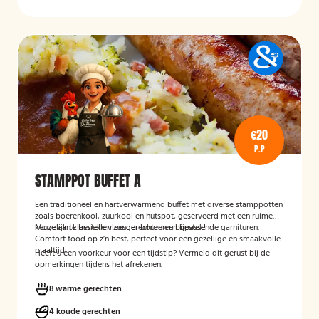
€20
P.P
STAMPPOT BUFFET A
Een traditioneel en hartverwarmend buffet met diverse stamppotten
zoals boerenkool, zuurkool en hutspot, geserveerd met een ruime
keuze aan klassieke vleesgerechten en bijpassende garnituren.
Mogelijk te bestellen zonder borden en bestek!
Comfort food op z’n best, perfect voor een gezellige en smaakvolle
maaltijd.
Heeft u een voorkeur voor een tijdstip? Vermeld dit gerust bij de
opmerkingen tijdens het afrekenen.
8 warme gerechten
4 koude gerechten