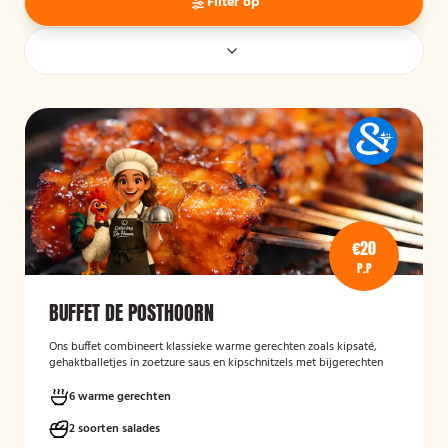
Filter op
€20
P.P
BUFFET DE POSTHOORN
Ons buffet combineert klassieke warme gerechten zoals kipsaté,
gehaktballetjes in zoetzure saus en kipschnitzels met bijgerechten
als gebakken aardappelen, rijst en seizoensgroenten. Afgerond met
frisse rauwkost, gemengde salades en vers brood met kruidenboter
6 warme gerechten
voor een compleet en smaakvol geheel.
2 soorten salades
Mogelijk te bestellen zonder borden en bestek!