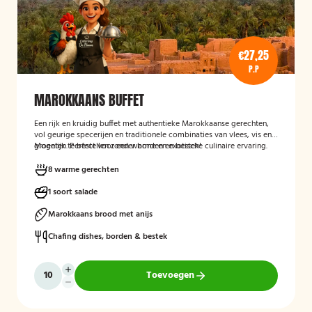
€27,25
P.P
MAROKKAANS BUFFET
Een rijk en kruidig buffet met authentieke Marokkaanse gerechten,
vol geurige specerijen en traditionele combinaties van vlees, vis en
groenten. Perfect voor een warme en exotische culinaire ervaring.
Mogelijk te bestellen zonder borden en bestek!
8 warme gerechten
1 soort salade
Marokkaans brood met anijs
Chafing dishes, borden & bestek
Toevoegen