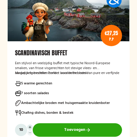
€27,25
P.P
SCANDINAVISCH BUFFET
Een stijlvol en veelzijdig buffet met typische Noord-Europese
smaken, van frisse visgerechten tot stevige vlees- en
aardappelgerechten. Perfect voor liefhebbers van pure en verfijnde
Mogelijk te bestellen zonder borden en bestek!
keuken.
5 warme gerechten
7 soorten salades
Ambachtelijke broden met huisgemaakte kruidenboter
Chafing dishes, borden & bestek
Toevoegen