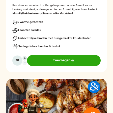
Een stoer en smaakvol buffet geïnspireerd op de Amerikaanse
keuken, met stevige vleesgerechten en frisse bijgerechten. Perfect
voor liefhebbers van grill- en comfortfood.
Mogelijk te bestellen zonder borden en bestek!
6 warme gerechten
4 soorten salades
Ambachtelijke broden met huisgemaakte kruidenboter
Chafing dishes, borden & bestek
Toevoegen