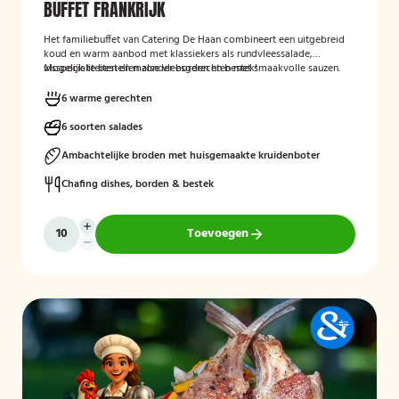
BUFFET FRANKRIJK
Het familiebuffet van Catering De Haan combineert een uitgebreid
koud en warm aanbod met klassiekers als rundvleessalade,
visspecialiteiten en malse vleesgerechten met smaakvolle sauzen.
Mogelijk te bestellen zonder borden en bestek!
Perfect aangevuld met warme bijgerechten en een optioneel dessert
zoals crème brûlée met vanille-ijs.
6 warme gerechten
6 soorten salades
Ambachtelijke broden met huisgemaakte kruidenboter
Chafing dishes, borden & bestek
Toevoegen