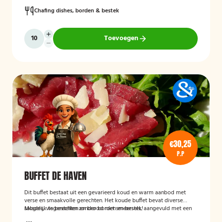
Chafing dishes, borden & bestek
Toevoegen
€30,25
P.P
BUFFET DE HAVEN
Dit buffet bestaat uit een gevarieerd koud en warm aanbod met
verse en smaakvolle gerechten. Het koude buffet bevat diverse
salades, visgerechten en brood met smeersels, aangevuld met een
Mogelijk te bestellen zonder borden en bestek!
fruitsalade. Het warme buffet biedt vlees-, vis- en groentegerechten