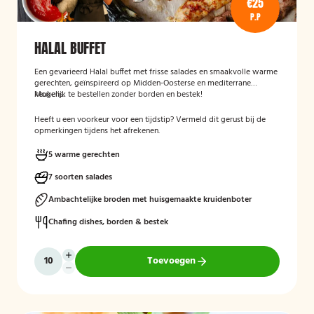
€25
P.P
HALAL BUFFET
Een gevarieerd Halal buffet met frisse salades en smaakvolle warme
gerechten, geïnspireerd op Midden-Oosterse en mediterrane
keukens.
Mogelijk te bestellen zonder borden en bestek!
Heeft u een voorkeur voor een tijdstip? Vermeld dit gerust bij de
opmerkingen tijdens het afrekenen.
5 warme gerechten
7 soorten salades
Ambachtelijke broden met huisgemaakte kruidenboter
Chafing dishes, borden & bestek
Toevoegen