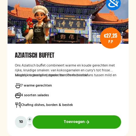
€27,25
P.P
AZIATISCH BUFFET
Ons Aziatisch buffet combineert warme en koude gerechten met
rijke, kruidige smaken: van kokosgarnalen en curry’s tot frisse
salades en geurige rijstgerechten. Perfect in balans tussen mild en
Mogelijk te bestellen zonder borden en bestek!
pittig.
7 warme gerechten
4 soorten salades
Chafing dishes, borden & bestek
Toevoegen