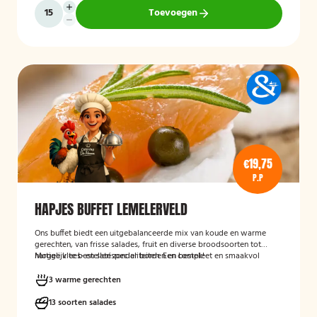
Toevoegen
€19,75
P.P
HAPJES BUFFET LEMELERVELD
Ons buffet biedt een uitgebalanceerde mix van koude en warme
gerechten, van frisse salades, fruit en diverse broodsoorten tot
hartige vlees- en satéspecialiteiten. Een compleet en smaakvol
Mogelijk te bestellen zonder borden en bestek!
buffet voor elke gelegenheid.
3 warme gerechten
13 soorten salades