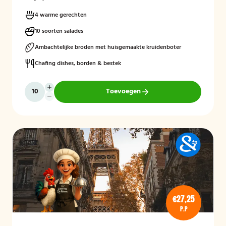
4 warme gerechten
10 soorten salades
Ambachtelijke broden met huisgemaakte kruidenboter
Chafing dishes, borden & bestek
Toevoegen
€27,25
P.P