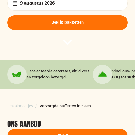
9 augustus 2026
Bekijk pakketten
Geselecteerde cateraars, altijd vers
Vind jouw pe
en zorgeloos bezorgd.
BBQ tot sushi
Smaakmaatjes
/
Verzorgde buffetten in Sleen
ONS AANBOD