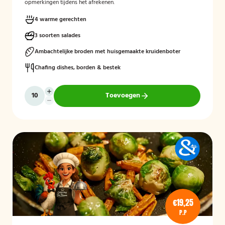
opmerkingen tijdens het afrekenen.
4 warme gerechten
3 soorten salades
Ambachtelijke broden met huisgemaakte kruidenboter
Chafing dishes, borden & bestek
Toevoegen
€19,25
P.P