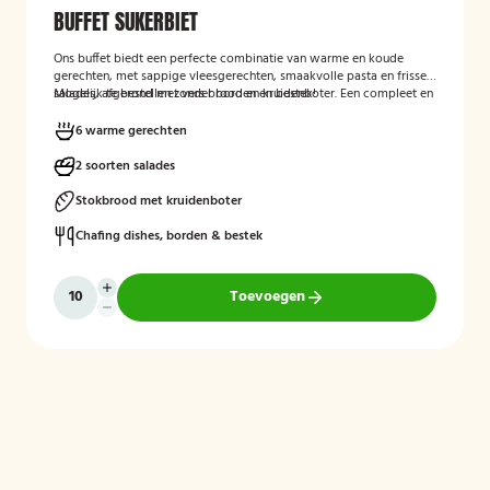
BUFFET SUKERBIET
Ons buffet biedt een perfecte combinatie van warme en koude
gerechten, met sappige vleesgerechten, smaakvolle pasta en frisse
salades, afgerond met vers brood en kruidenboter. Een compleet en
Mogelijk te bestellen zonder borden en bestek!
smaakvol buffet voor iedereen.
6 warme gerechten
2 soorten salades
Stokbrood met kruidenboter
Chafing dishes, borden & bestek
Toevoegen