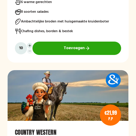
zoals eendenborst, gamba’s, biefstukreepjes en buikspek,
6 warme gerechten
geserveerd met bijgerechten zoals gewokte groenten en
aardappeltjes.
8 soorten salades
Ambachtelijke broden met huisgemaakte kruidenboter
Chafing dishes, borden & bestek
Toevoegen
€21,99
P.P
COUNTRY WESTERN