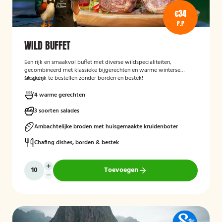
€34
P.P
WILD BUFFET
Een rijk en smaakvol buffet met diverse wildspecialiteiten,
gecombineerd met klassieke bijgerechten en warme winterse
smaken.
Mogelijk te bestellen zonder borden en bestek!
4 warme gerechten
3 soorten salades
Ambachtelijke broden met huisgemaakte kruidenboter
Chafing dishes, borden & bestek
Toevoegen