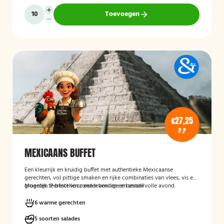
Toevoegen
€27,25
P.P
MEXICAANS BUFFET
Een kleurrijk en kruidig buffet met authentieke Mexicaanse
gerechten, vol pittige smaken en rijke combinaties van vlees, vis en
groenten. Perfect voor een levendige en smaakvolle avond.
Mogelijk te bestellen zonder borden en bestek!
6 warme gerechten
5 soorten salades