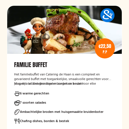
€22,50
P.P
FAMILIE BUFFET
Het familiebuffet van Catering de Haan is een compleet en
gevarieerd buffet met toegankelijke, smaakvolle gerechten voor
jong en oud. Een gezellige en zorgeloze keuze voor elke
Mogelijk te bestellen zonder borden en bestek!
gelegenheid.
6 warme gerechten
7 soorten salades
Ambachtelijke broden met huisgemaakte kruidenboter
Chafing dishes, borden & bestek