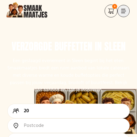
0
VERZORGDE BUFFETTEN IN SLEEN
Een geslaagd evenement in Sleen begint bij het eten.
Smaakmaatjes biedt een ruim aanbod van lokale cateraars
met diverse warme en koude buffetopties die perfect
passen bij jouw verjaardag, bruiloft of buurtfeest. Bekijk
ons aanbod en laat je inspireren.