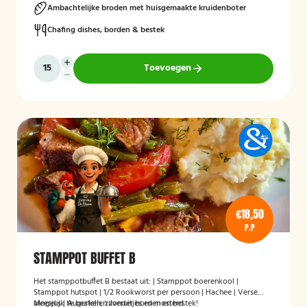
Ambachtelijke broden met huisgemaakte kruidenboter
Chafing dishes, borden & bestek
Toevoegen
€18,50
P.P
STAMPPOT BUFFET B
Het stamppotbuffet B bestaat uit: | Stamppot boerenkool |
Stamppot hutspot | 1/2 Rookworst per persoon | Hachee | Verse
vleesjus | Augurken, zilveruitjes en mosterd
Mogelijk te bestellen zonder borden en bestek!