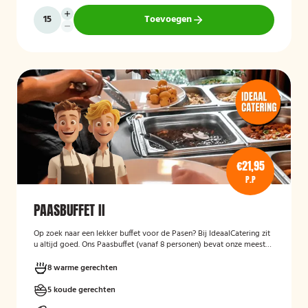
Toevoegen
€21,95
P.P
PAASBUFFET II
Op zoek naar een lekker buffet voor de Pasen? Bij IdeaalCatering zit
u altijd goed. Ons Paasbuffet (vanaf 8 personen) bevat onze meest
heerlijke gerechten om er een feestelijke gelegenheid van te maken.
8 warme gerechten
5 koude gerechten