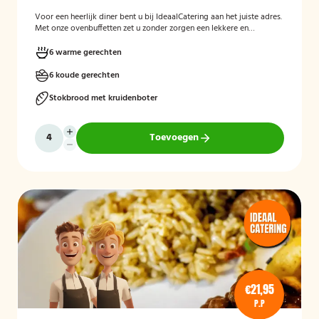
Voor een heerlijk diner bent u bij IdeaalCatering aan het juiste adres.
Met onze ovenbuffetten zet u zonder zorgen een lekkere en
gevarieerde maaltijd op tafel. Voor een intiem dimer van 5 tot
twaalf personen is een ovenbuffet Ideaal!
6 warme gerechten
6 koude gerechten
Stokbrood met kruidenboter
Toevoegen
€21,95
P.P