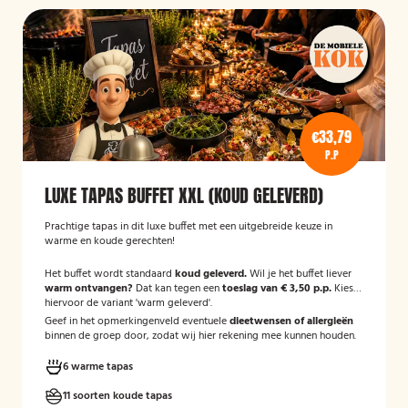
€33,79
P.P
LUXE TAPAS BUFFET XXL (KOUD GELEVERD)
Prachtige tapas in dit luxe buffet met een uitgebreide keuze in
warme en koude gerechten!
Het buffet wordt standaard
koud geleverd.
Wil je het buffet liever
warm ontvangen?
Dat kan tegen een
toeslag van € 3,50 p.p.
Kies
hiervoor de variant 'warm geleverd'.
Geef in het opmerkingenveld eventuele
dieetwensen of allergieën
binnen de groep door, zodat wij hier rekening mee kunnen houden.
6 warme tapas
11 soorten koude tapas