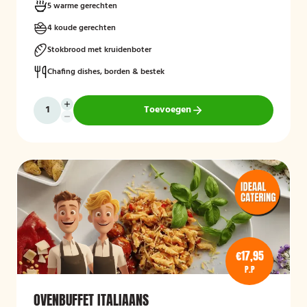
5 warme gerechten
4 koude gerechten
Stokbrood met kruidenboter
Chafing dishes, borden & bestek
Toevoegen
€17,95
P.P
OVENBUFFET ITALIAANS