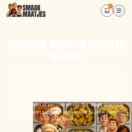
0
VERZORGDE BUFFETTEN BESTELLEN
IN TWISK
Via Smaakmaatjes vind je eenvoudig een betaalbaar
buffet in Twisk dat perfect past bij jouw wensen. Of het
nu gaat om een buurtfeest, bruiloft of verjaardag in dit
historische dorp, de mogelijkheden bij lokale cateraars
zijn groot. Je kiest moeiteloos tussen warme buffetten,
koude buffetten of een luxe dinerbuffet. Bekijk direct het
aanbod en vind het buffet dat aansluit bij jouw plannen
in Twisk.