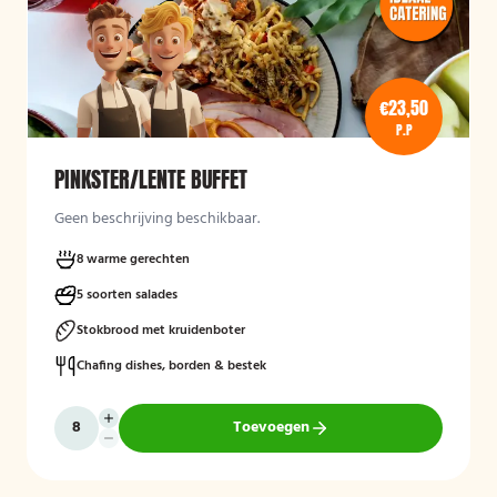
€23,50
P.P
PINKSTER/LENTE BUFFET
Geen beschrijving beschikbaar.
8 warme gerechten
5 soorten salades
Stokbrood met kruidenboter
Chafing dishes, borden & bestek
Toevoegen