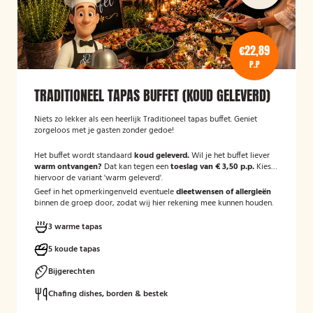
€22,89
P.P
TRADITIONEEL TAPAS BUFFET (KOUD GELEVERD)
Niets zo lekker als een heerlijk Traditioneel tapas buffet. Geniet
zorgeloos met je gasten zonder gedoe!
Het buffet wordt standaard
koud geleverd.
Wil je het buffet liever
warm ontvangen?
Dat kan tegen een
toeslag van € 3,50 p.p.
Kies
hiervoor de variant 'warm geleverd'.
Geef in het opmerkingenveld eventuele
dieetwensen of allergieën
binnen de groep door, zodat wij hier rekening mee kunnen houden.
3 warme tapas
5 koude tapas
Bijgerechten
Chafing dishes, borden & bestek