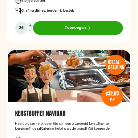
4 bijgerechten
Chafing dishes, borden & bestek
Toevoegen
€32,95
P.P
KERSTBUFFET NAVIDAD
Heeft u deze kerst geen tijd om een uitgebreid kerstdiner te
bereiden? IdeaalCatering helpt u uit de brand! Wij komen de
buffetten op zaterdag 23 december gekoeld bij u bezorgen! *Alle