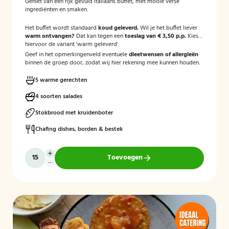
Geniet van een rijk gevuld Italiaans buffet, met mooie verse
ingrediënten en smaken.
Het buffet wordt standaard
koud geleverd.
Wil je het buffet liever
warm ontvangen?
Dat kan tegen een
toeslag van € 3,50 p.p.
Kies
hiervoor de variant 'warm geleverd'.
Geef in het opmerkingenveld eventuele
dieetwensen of allergieën
binnen de groep door, zodat wij hier rekening mee kunnen houden.
5 warme gerechten
4 soorten salades
Stokbrood met kruidenboter
Chafing dishes, borden & bestek
Toevoegen