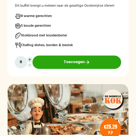
Dit buffet brengt u meteen naar de gezellige Oostenrijkse sferen!
8 warme gerechten
5 koude gerechten
Stokbrood met kruidenboter
Chafing dishes, borden & bestek
Toevoegen
€25,29
P.P