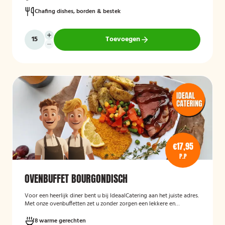
Chafing dishes, borden & bestek
Toevoegen
€17,95
P.P
OVENBUFFET BOURGONDISCH
Voor een heerlijk diner bent u bij IdeaalCatering aan het juiste adres.
Met onze ovenbuffetten zet u zonder zorgen een lekkere en
gevarieerde maaltijd op tafel. Voor een diner van 5 tot twaalf
personen is een ovenbuffet Ideaal!
8 warme gerechten