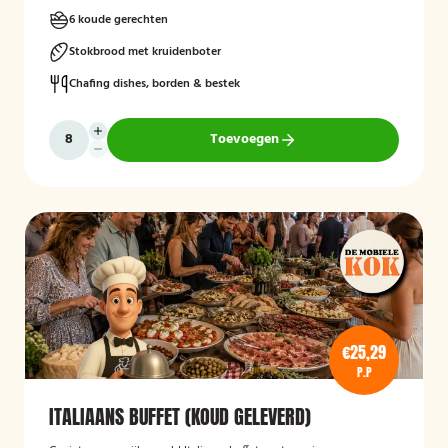
6 koude gerechten
Stokbrood met kruidenboter
Chafing dishes, borden & bestek
Toevoegen
€25,29
P.P
ITALIAANS BUFFET (KOUD GELEVERD)