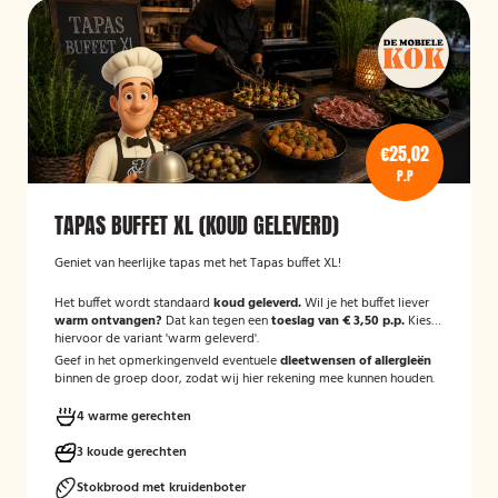
€25,02
P.P
TAPAS BUFFET XL (KOUD GELEVERD)
Geniet van heerlijke tapas met het Tapas buffet XL!
Het buffet wordt standaard
koud geleverd.
Wil je het buffet liever
warm ontvangen?
Dat kan tegen een
toeslag van € 3,50 p.p.
Kies
hiervoor de variant 'warm geleverd'.
Geef in het opmerkingenveld eventuele
dieetwensen of allergieën
binnen de groep door, zodat wij hier rekening mee kunnen houden.
4 warme gerechten
3 koude gerechten
Stokbrood met kruidenboter