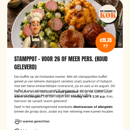
€19,35
P.P
STAMPPOT - VOOR 26 OF MEER PERS. (KOUD
GELEVERD)
Een buffet op de Hollandse manier. Met dit stamppotten buffet
geniet je van lekkere stamppot variaties zoals zuurkool of hutspot
met een halve ambachtelijke rookworst, jus en zure ui en augurk. Dit
buffet is voor groepen vanaf 26 personen. Is de groep kleiner? Kies
Het buffet wordt standaard
koud geleverd.
Wil je het buffet liever
dan voor één van de andere varianten van dit buffet.
warm ontvangen?
Dat kan tegen een
toeslag van € 3,50 p.p.
Kies
hiervoor de variant 'warm geleverd'.
Geef in het opmerkingenveld eventuele
dieetwensen of allergieën
binnen de groep door, zodat wij hier rekening mee kunnen houden.
3 warme gerechten