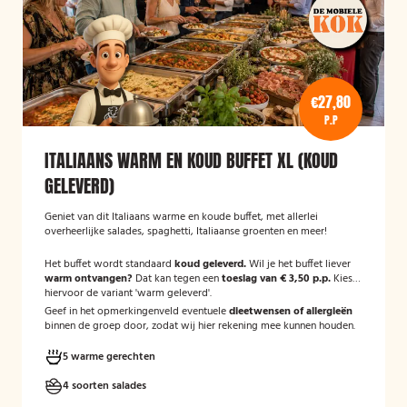
€27,80
P.P
ITALIAANS WARM EN KOUD BUFFET XL (KOUD
GELEVERD)
Geniet van dit Italiaans warme en koude buffet, met allerlei
overheerlijke salades, spaghetti, Italiaanse groenten en meer!
Het buffet wordt standaard
koud geleverd.
Wil je het buffet liever
warm ontvangen?
Dat kan tegen een
toeslag van € 3,50 p.p.
Kies
hiervoor de variant 'warm geleverd'.
Geef in het opmerkingenveld eventuele
dieetwensen of allergieën
binnen de groep door, zodat wij hier rekening mee kunnen houden.
5 warme gerechten
4 soorten salades