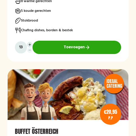
buffetten voor tweede kerstdag (26 december), komen wij op 26
8 warme gerechten
december gekoeld bij u bezorgen.
5 koude gerechten
Stokbrood
Chafing dishes, borden & bestek
Toevoegen
€20,95
P.P
BUFFET ÖSTERREICH