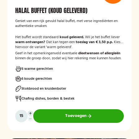
HALAL BUFFET (KOUD GELEVERD)
Geniet van een rijk gevuld halal buffet, met verse ingrediënten en
authentieke smaken.
Het buffet wordt standaard
koud geleverd.
Wil je het buffet liever
warm ontvangen?
Dat kan tegen een
toeslag van € 3,50 p.p.
Kies
hiervoor de variant 'warm geleverd'.
Geef in het opmerkingenveld eventuele
dieetwensen of allergieën
binnen de groep door, zodat wij hier rekening mee kunnen houden.
6 warme gerechten
6 koude gerechten
Stokbrood en kruidenboter
Chafing dishes, borden & bestek
Toevoegen