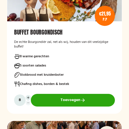
€21,95
P.P
BUFFET BOURGONDISCH
De echte Bourgondiër zal, net als wij, houden van dit veelzijdige
buffet!
8 warme gerechten
5 soorten salades
Stokbrood met kruidenboter
Chafing dishes, borden & bestek
Toevoegen