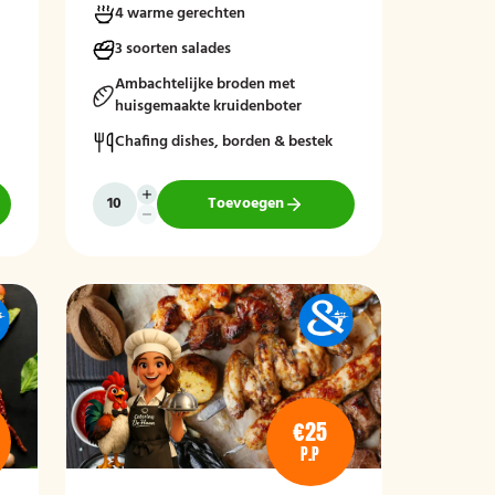
4 warme gerechten
3 soorten salades
Ambachtelijke broden met
huisgemaakte kruidenboter
Chafing dishes, borden & bestek
Toevoegen
€25
P.P