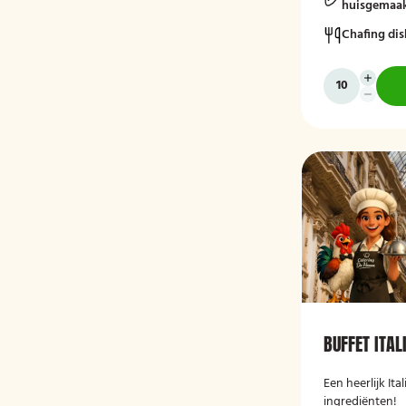
huisgemaak
Chafing dis
BUFFET ITA
Een heerlijk Ita
ingrediënten!