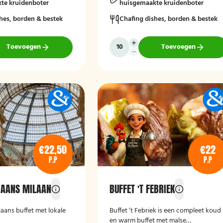
te kruidenboter
huisgemaakte kruidenboter
hes, borden & bestek
Chafing dishes, borden & bestek
Toevoegen
Toevoegen
€22,50
€22
P.P
P.P
LIAANS MILAAN
BUFFET 'T FEBRIEK
liaans buffet met lokale
Buffet ‘t Febriek is een compleet koud
en warm buffet met malse