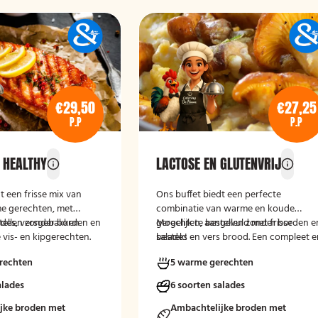
€29,50
€27,25
P.P
P.P
 HEALTHY
LACTOSE EN GLUTENVRIJ
t een frisse mix van
Ons buffet biedt een perfecte
e gerechten, met
combinatie van warme en koude
ades, versgebakken
stellen zonder borden en
gerechten, aangevuld met frisse
Mogelijk te bestellen zonder borden e
 vis- en kipgerechten.
salades en vers brood. Een compleet 
bestek!
et gezonde granen,
smaakvol aanbod voor iedereen.
rechten
5 warme gerechten
enten en verrassende
ties, voor een compleet
alades
6 soorten salades
erd buffet.
jke broden met
Ambachtelijke broden met