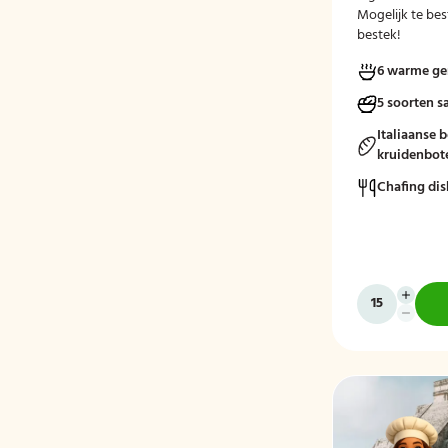
Mogelijk te be
bestek!
6 warme ge
5 soorten s
Italiaanse 
kruidenbot
Chafing dis