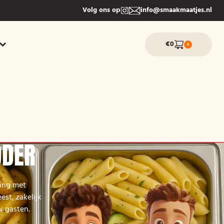
Volg ons op
info@smaakmaatjes.nl
€0
0
DDER
sing met
est, zakelijk
w gasten.