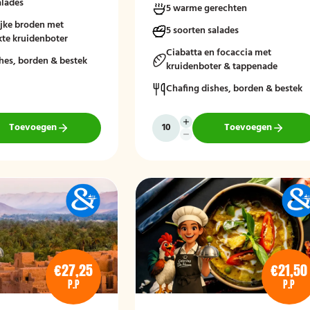
alades
5 warme gerechten
en. Afgerond met frisse
ngde salades en vers
jke broden met
5 soorten salades
denboter voor een
te kruidenboter
aakvol geheel.
Ciabatta en focaccia met
hes, borden & bestek
kruidenboter & tappenade
stellen zonder borden en
Chafing dishes, borden & bestek
Toevoegen
Toevoegen
€27,25
€21,50
P.P
P.P