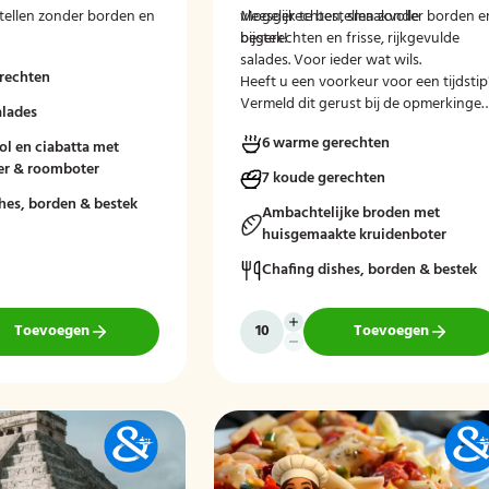
stellen zonder borden en
vleesgerechten, smaakvolle
Mogelijk te bestellen zonder borden e
bijgerechten en frisse, rijkgevulde
bestek!
salades. Voor ieder wat wils.
rechten
Heeft u een voorkeur voor een tijdstip
Vermeld dit gerust bij de opmerkinge
alades
tijdens het afrekenen.
6 warme gerechten
bol en ciabatta met
er & roomboter
7 koude gerechten
hes, borden & bestek
Ambachtelijke broden met
huisgemaakte kruidenboter
Chafing dishes, borden & bestek
Toevoegen
Toevoegen