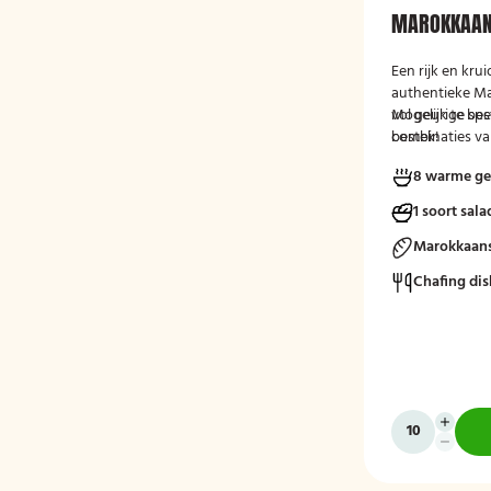
MAROKKAAN
Een rijk en kru
authentieke M
vol geurige spe
Mogelijk te be
combinaties van
bestek!
Perfect voor e
8 warme ge
culinaire ervari
1 soort sala
Marokkaans
Chafing dis