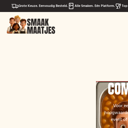
Grote Keuze. Eenvoudig Besteld.
Alle Smaken. Eén Platform.
Top 
COM
Voor ee
hoogwaardige
event of