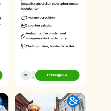
n
goede balans tussen vlees, groenten en
Mogelijk te bestellen zonder borden en
bijgerechten.
bestek!
5 warme gerechten
?
n
2 soorten salades
Ambachtelijke broden met
huisgemaakte kruidenboter
Chafing dishes, borden & bestek
Toevoegen