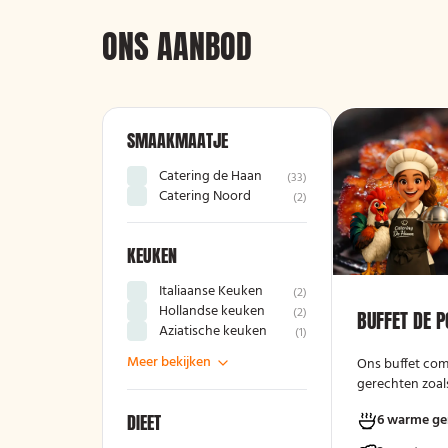
ONS AANBOD
SMAAKMAATJE
Catering de Haan
(
33
)
Catering Noord
(
2
)
KEUKEN
Italiaanse Keuken
(
2
)
Hollandse keuken
(
2
)
BUFFET DE 
Aziatische keuken
(
1
)
Meer bekijken
Ons buffet com
gerechten zoals
gehaktballetjes
DIEET
6 warme ge
kipschnitzels m
gebakken aarda