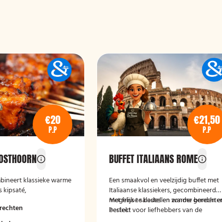
€20
€21,50
P.P
P.P
POSTHOORN
BUFFET ITALIAANS ROME
bineert klassieke warme
Een smaakvol en veelzijdig buffet met
 kipsaté,
Italiaanse klassiekers, gecombineerd
 in zoetzure saus en
met frisse salades en warme gerechte
Mogelijk te bestellen zonder borden e
rechten
et bijgerechten als
Perfect voor liefhebbers van de
bestek!
ppelen, rijst en
mediterrane keuken.