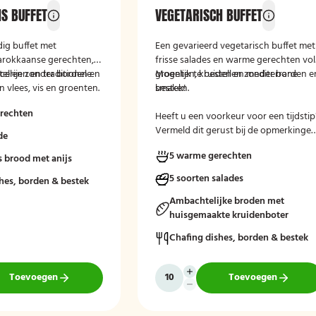
S BUFFET
VEGETARISCH BUFFET
idig buffet met
Een gevarieerd vegetarisch buffet met
arokkaanse gerechten,
frisse salades en warme gerechten vol
cerijen en traditionele
stellen zonder borden en
groenten, kruiden en mediterrane
Mogelijk te bestellen zonder borden e
 vlees, vis en groenten.
smaken.
bestek!
en warme en exotische
rechten
ng.
Heeft u een voorkeur voor een tijdstip
Vermeld dit gerust bij de opmerkinge
de
tijdens het afrekenen.
5 warme gerechten
 brood met anijs
5 soorten salades
hes, borden & bestek
Ambachtelijke broden met
huisgemaakte kruidenboter
Chafing dishes, borden & bestek
Toevoegen
Toevoegen