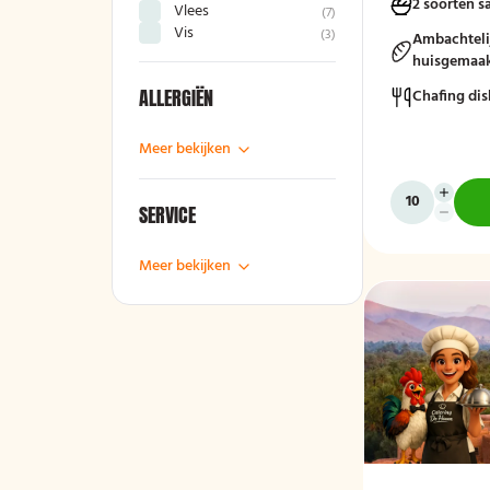
2 soorten s
Vlees
(
7
)
seizoensgroent
Vis
(
3
)
rauwkost, geme
Ambachteli
brood met krui
huisgemaak
compleet en sm
ALLERGIËN
Chafing dis
Mogelijk te be
Meer bekijken
bestek!
SERVICE
Meer bekijken