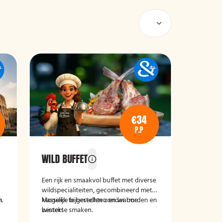
€34
P.P
WILD BUFFET
Een rijk en smaakvol buffet met diverse
wildspecialiteiten, gecombineerd met
n.
n
klassieke bijgerechten en warme
Mogelijk te bestellen zonder borden en
winterse smaken.
bestek!