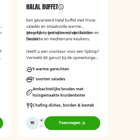
HALAL BUFFET
Een gevarieerd Halal buffet met frisse
salades en smaakvolle warme
n
gerechten, geïnspireerd op Midden-
Mogelijk te bestellen zonder borden en
Oosterse en mediterrane keukens.
bestek!
?
Heeft u een voorkeur voor een tijdstip?
n
Vermeld dit gerust bij de opmerkingen
tijdens het afrekenen.
5 warme gerechten
7 soorten salades
Ambachtelijke broden met
huisgemaakte kruidenboter
Chafing dishes, borden & bestek
Toevoegen