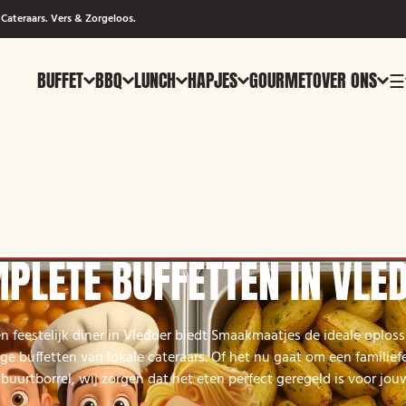
Cateraars. Vers & Zorgeloos.
BUFFET
BBQ
LUNCH
HAPJES
GOURMET
OVER ONS
☰
PLETE BUFFETTEN IN VLE
n feestelijk diner in Vledder biedt Smaakmaatjes de ideale oplos
 buffetten van lokale cateraars. Of het nu gaat om een familiefe
 buurtborrel, wij zorgen dat het eten perfect geregeld is voor jou