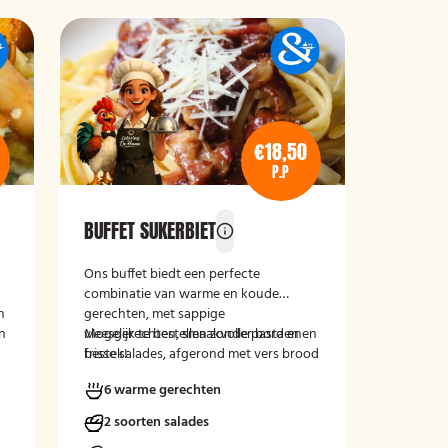
€18,50
P.P
BUFFET SUKERBIET
Ons buffet biedt een perfecte
combinatie van warme en koude
n
gerechten, met sappige
en
vleesgerechten, smaakvolle pasta en
Mogelijk te bestellen zonder borden en
frisse salades, afgerond met vers brood
bestek!
en kruidenboter. Een compleet en
6 warme gerechten
smaakvol buffet voor iedereen.
2 soorten salades