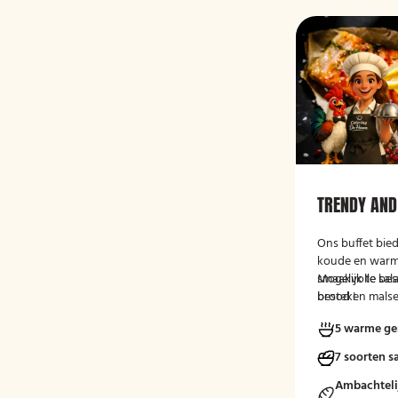
TRENDY AND
Ons buffet bied
koude en warm
smaakvolle sal
Mogelijk te be
brood en malse
bestek!
Afgewisseld m
5 warme ge
kleurrijke gro
kruidencombina
7 soorten s
en uitgebalance
Ambachteli