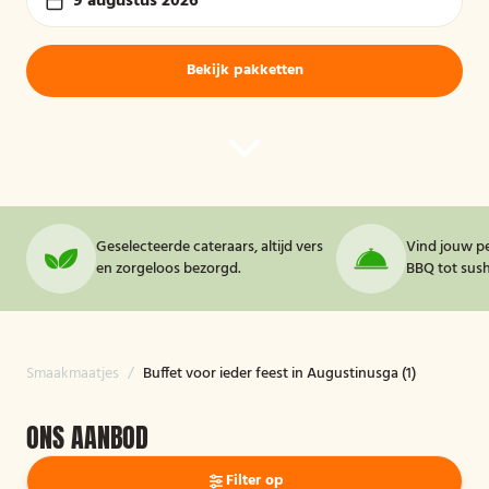
9 augustus 2026
Bekijk pakketten
Geselecteerde cateraars, altijd vers
Vind jouw pe
en zorgeloos bezorgd.
BBQ tot sushi
Smaakmaatjes
/
Buffet voor ieder feest in Augustinusga (1)
ONS AANBOD
Filter op