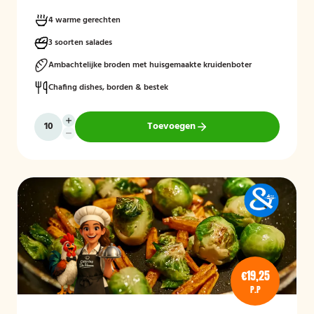
4 warme gerechten
3 soorten salades
Ambachtelijke broden met huisgemaakte kruidenboter
Chafing dishes, borden & bestek
Toevoegen
€19,25
P.P