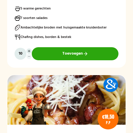
en verrassende kruidencombinaties, voor een compleet en
uitgebalanceerd buffet.
5 warme gerechten
7 soorten salades
Ambachtelijke broden met huisgemaakte kruidenboter
Chafing dishes, borden & bestek
Toevoegen
€18,50
P.P