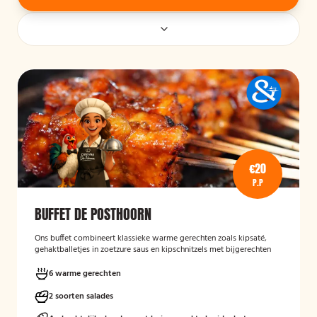
€20
P.P
BUFFET DE POSTHOORN
Ons buffet combineert klassieke warme gerechten zoals kipsaté,
gehaktballetjes in zoetzure saus en kipschnitzels met bijgerechten
als gebakken aardappelen, rijst en seizoensgroenten. Afgerond met
frisse rauwkost, gemengde salades en vers brood met kruidenboter
6 warme gerechten
voor een compleet en smaakvol geheel.
2 soorten salades
Mogelijk te bestellen zonder borden en bestek!