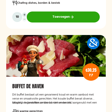
Chafing dishes, borden & bestek
Toevoegen
€30,25
P.P
BUFFET DE HAVEN
Dit buffet bestaat uit een gevarieerd koud en warm aanbod met
verse en smaakvolle gerechten. Het koude buffet bevat diverse
salades, visgerechten en brood met smeersels, aangevuld met een
Mogelijk te bestellen zonder borden en bestek!
fruitsalade. Het warme buffet biedt vlees-, vis- en groentegerechten
zoals eendenborst, gamba’s, biefstukreepjes en buikspek,
6 warme gerechten