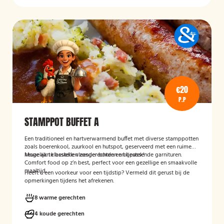
€20
P.P
STAMPPOT BUFFET A
Een traditioneel en hartverwarmend buffet met diverse stamppotten
zoals boerenkool, zuurkool en hutspot, geserveerd met een ruime
keuze aan klassieke vleesgerechten en bijpassende garnituren.
Mogelijk te bestellen zonder borden en bestek!
Comfort food op z’n best, perfect voor een gezellige en smaakvolle
maaltijd.
Heeft u een voorkeur voor een tijdstip? Vermeld dit gerust bij de
opmerkingen tijdens het afrekenen.
8 warme gerechten
4 koude gerechten