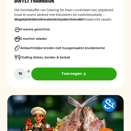
BUFFET FRANKRIJK
Het familiebuffet van Catering De Haan combineert een uitgebreid
koud en warm aanbod met klassiekers als rundvleessalade,
visspecialiteiten en malse vleesgerechten met smaakvolle sauzen.
Mogelijk te bestellen zonder borden en bestek!
Perfect aangevuld met warme bijgerechten en een optioneel dessert
zoals crème brûlée met vanille-ijs.
6 warme gerechten
6 soorten salades
Ambachtelijke broden met huisgemaakte kruidenboter
Chafing dishes, borden & bestek
Toevoegen