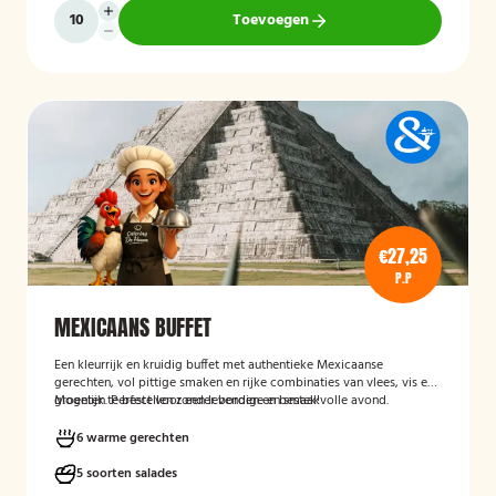
Toevoegen
€27,25
P.P
MEXICAANS BUFFET
Een kleurrijk en kruidig buffet met authentieke Mexicaanse
gerechten, vol pittige smaken en rijke combinaties van vlees, vis en
groenten. Perfect voor een levendige en smaakvolle avond.
Mogelijk te bestellen zonder borden en bestek!
6 warme gerechten
5 soorten salades