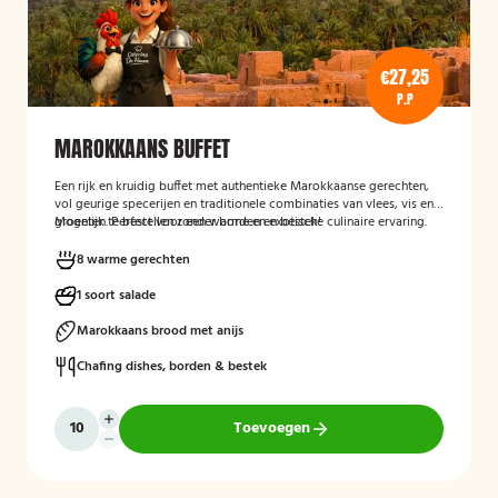
€27,25
P.P
MAROKKAANS BUFFET
Een rijk en kruidig buffet met authentieke Marokkaanse gerechten,
vol geurige specerijen en traditionele combinaties van vlees, vis en
groenten. Perfect voor een warme en exotische culinaire ervaring.
Mogelijk te bestellen zonder borden en bestek!
8 warme gerechten
1 soort salade
Marokkaans brood met anijs
Chafing dishes, borden & bestek
Toevoegen