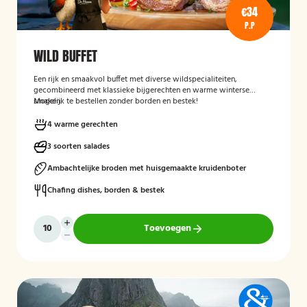
€34
P.P
WILD BUFFET
Een rijk en smaakvol buffet met diverse wildspecialiteiten,
gecombineerd met klassieke bijgerechten en warme winterse
smaken.
Mogelijk te bestellen zonder borden en bestek!
4 warme gerechten
3 soorten salades
Ambachtelijke broden met huisgemaakte kruidenboter
Chafing dishes, borden & bestek
Toevoegen