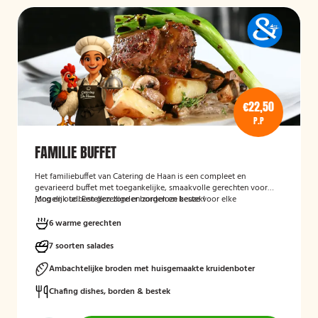
€22,50
P.P
FAMILIE BUFFET
Het familiebuffet van Catering de Haan is een compleet en
gevarieerd buffet met toegankelijke, smaakvolle gerechten voor
jong en oud. Een gezellige en zorgeloze keuze voor elke
Mogelijk te bestellen zonder borden en bestek!
gelegenheid.
6 warme gerechten
7 soorten salades
Ambachtelijke broden met huisgemaakte kruidenboter
Chafing dishes, borden & bestek