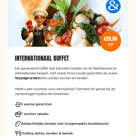
€29,50
P.P
INTERNATIONAAL BUFFET
Een gevarieerd buffet met klassieke smaken uit de Mediterrane en
internationale keuken, met zowel frisse koude gerechten als warme
hoofdgerechten.
Mogelijk te bestellen zonder borden en bestek!
Heeft u een voorkeur voor een tijdstip? Vermeld dit gerust bij de
opmerkingen tijdens het afrekenen.
5 warme gerechten
7 soorten salades
Ambachtelijke broden met huisgemaakte kruidenboter
Chafing dishes, borden & bestek