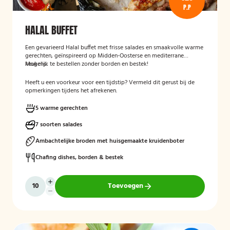
P.P
HALAL BUFFET
Een gevarieerd Halal buffet met frisse salades en smaakvolle warme
gerechten, geïnspireerd op Midden-Oosterse en mediterrane
keukens.
Mogelijk te bestellen zonder borden en bestek!
Heeft u een voorkeur voor een tijdstip? Vermeld dit gerust bij de
opmerkingen tijdens het afrekenen.
5 warme gerechten
7 soorten salades
Ambachtelijke broden met huisgemaakte kruidenboter
Chafing dishes, borden & bestek
Toevoegen