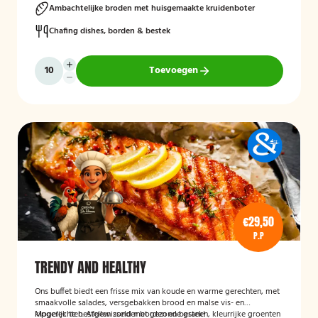
Ambachtelijke broden met huisgemaakte kruidenboter
Chafing dishes, borden & bestek
Toevoegen
€29,50
P.P
TRENDY AND HEALTHY
Ons buffet biedt een frisse mix van koude en warme gerechten, met
smaakvolle salades, versgebakken brood en malse vis- en
kipgerechten. Afgewisseld met gezonde granen, kleurrijke groenten
Mogelijk te bestellen zonder borden en bestek!