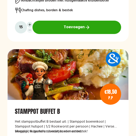
Ambachtelijke broden met huisgemaakte kruidenboter
Chafing dishes, borden & bestek
Toevoegen
€18,50
P.P
STAMPPOT BUFFET B
Het stamppotbuffet B bestaat uit: | Stamppot boerenkool |
Stamppot hutspot | 1/2 Rookworst per persoon | Hachee | Verse
vleesjus | Augurken, zilveruitjes en mosterd
Mogelijk te bestellen zonder borden en bestek!