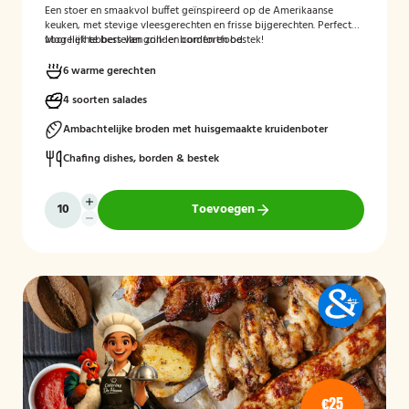
Een stoer en smaakvol buffet geïnspireerd op de Amerikaanse
keuken, met stevige vleesgerechten en frisse bijgerechten. Perfect
voor liefhebbers van grill- en comfortfood.
Mogelijk te bestellen zonder borden en bestek!
6 warme gerechten
4 soorten salades
Ambachtelijke broden met huisgemaakte kruidenboter
Chafing dishes, borden & bestek
Toevoegen
€25