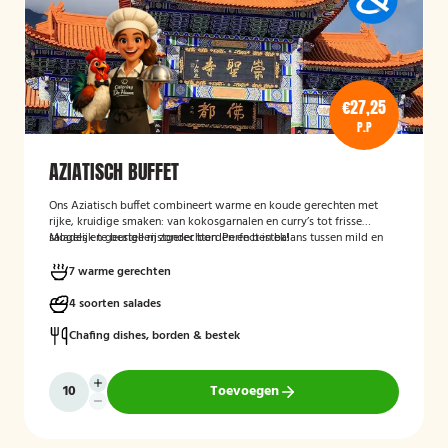
€27,25
P.P
AZIATISCH BUFFET
Ons Aziatisch buffet combineert warme en koude gerechten met
rijke, kruidige smaken: van kokosgarnalen en curry’s tot frisse
salades en geurige rijstgerechten. Perfect in balans tussen mild en
Mogelijk te bestellen zonder borden en bestek!
pittig.
7 warme gerechten
4 soorten salades
Chafing dishes, borden & bestek
Toevoegen