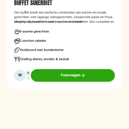
BUFFET SUKERBIET
Ons buffet biedt een perfecte combinatie van warme en koude
gerechten, met sappige vleesgerechten, smaakvolle pasta en frisse
salades, afgerond met vers brood en kruidenboter. Een compleet en
Mogelijk te bestellen zonder borden en bestek!
smaakvol buffet voor iedereen.
6 warme gerechten
2 soorten salades
Stokbrood met kruidenboter
Chafing dishes, borden & bestek
Toevoegen