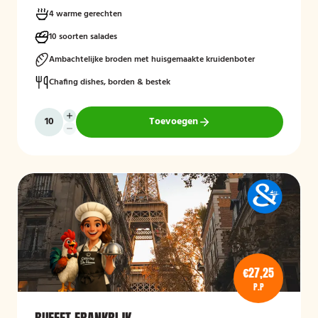
4 warme gerechten
10 soorten salades
Ambachtelijke broden met huisgemaakte kruidenboter
Chafing dishes, borden & bestek
Toevoegen
€27,25
P.P