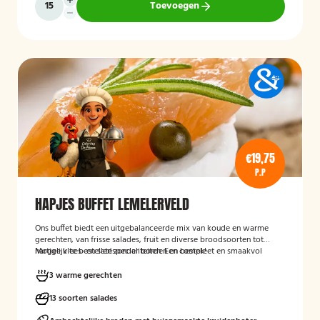
Toevoegen
€19,75
P.P
HAPJES BUFFET LEMELERVELD
Ons buffet biedt een uitgebalanceerde mix van koude en warme
gerechten, van frisse salades, fruit en diverse broodsoorten tot
hartige vlees- en satéspecialiteiten. Een compleet en smaakvol
Mogelijk te bestellen zonder borden en bestek!
buffet voor elke gelegenheid.
3 warme gerechten
13 soorten salades