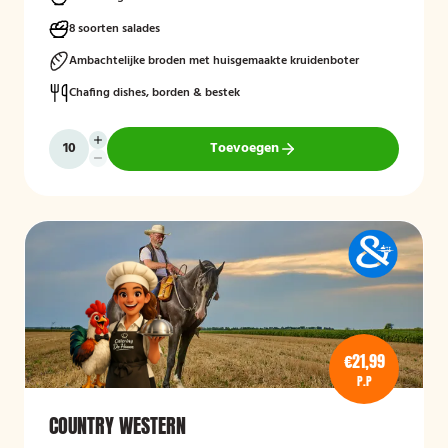
geserveerd met bijgerechten zoals gewokte groenten en
aardappeltjes.
8 soorten salades
Ambachtelijke broden met huisgemaakte kruidenboter
Chafing dishes, borden & bestek
Toevoegen
€21,99
P.P
COUNTRY WESTERN