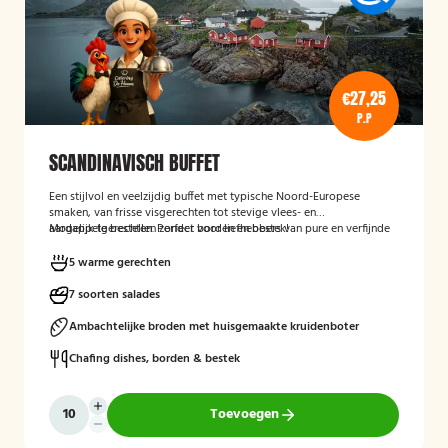
€27,25
P.P
SCANDINAVISCH BUFFET
Een stijlvol en veelzijdig buffet met typische Noord-Europese
smaken, van frisse visgerechten tot stevige vlees- en
aardappelgerechten. Perfect voor liefhebbers van pure en verfijnde
Mogelijk te bestellen zonder borden en bestek!
keuken.
5 warme gerechten
7 soorten salades
Ambachtelijke broden met huisgemaakte kruidenboter
Chafing dishes, borden & bestek
Toevoegen