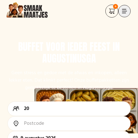
0
BUFFET VOOR IEDER FEEST IN
AUGUSTINUSGA
Geen stress en gedoe met de afwas en inkopen, alleen
lekker eten. Dat klinkt perfect! Onze buffetpakketten zijn
gemakkelijk te bestellen in Augustinusga.