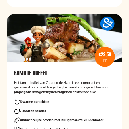
€22,50
P.P
FAMILIE BUFFET
Het familiebuffet van Catering de Haan is een compleet en
gevarieerd buffet met toegankelijke, smaakvolle gerechten voor
jong en oud. Een gezellige en zorgeloze keuze voor elke
Mogelijk te bestellen zonder borden en bestek!
gelegenheid.
6 warme gerechten
7 soorten salades
Ambachtelijke broden met huisgemaakte kruidenboter