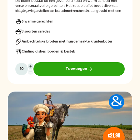
Dit buffet bestaat uit een gevarieerd koud en warm aanbod met
verse en smaakvolle gerechten. Het koude buffet bevat diverse
salades, visgerechten en brood met smeersels, aangevuld met een
Mogelijk te bestellen zonder borden en bestek!
fruitsalade. Het warme buffet biedt vlees-, vis- en groentegerechten
zoals eendenborst, gamba’s, biefstukreepjes en buikspek,
6 warme gerechten
geserveerd met bijgerechten zoals gewokte groenten en
aardappeltjes.
8 soorten salades
Ambachtelijke broden met huisgemaakte kruidenboter
Chafing dishes, borden & bestek
Toevoegen
€21,99