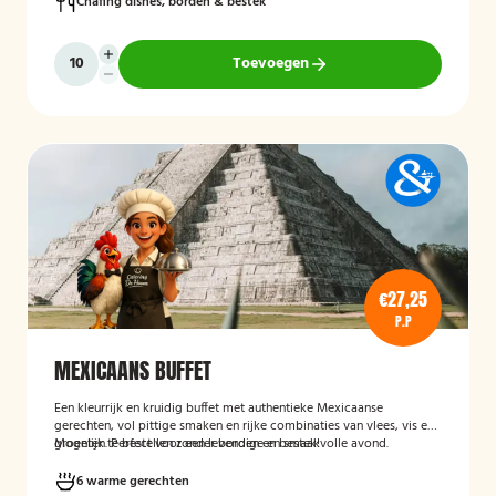
Chafing dishes, borden & bestek
Toevoegen
€27,25
P.P
MEXICAANS BUFFET
Een kleurrijk en kruidig buffet met authentieke Mexicaanse
gerechten, vol pittige smaken en rijke combinaties van vlees, vis en
groenten. Perfect voor een levendige en smaakvolle avond.
Mogelijk te bestellen zonder borden en bestek!
6 warme gerechten