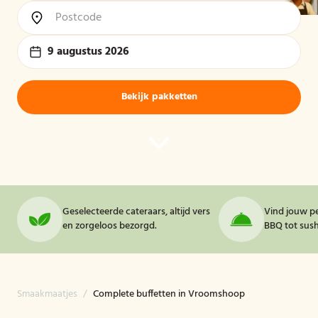
9 augustus 2026
Bekijk pakketten
Geselecteerde cateraars, altijd vers
Vind jouw pe
en zorgeloos bezorgd.
BBQ tot sushi
Smaakmaatjes
/
Complete buffetten in Vroomshoop