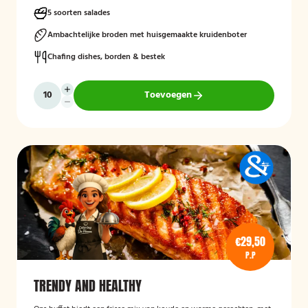
5 soorten salades
Ambachtelijke broden met huisgemaakte kruidenboter
Chafing dishes, borden & bestek
Toevoegen
€29,50
P.P
TRENDY AND HEALTHY