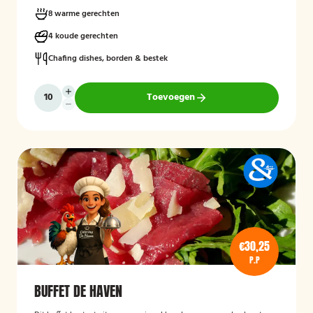
8 warme gerechten
4 koude gerechten
Chafing dishes, borden & bestek
Toevoegen
€30,25
P.P
BUFFET DE HAVEN