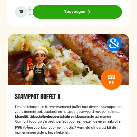
Toevoegen
€20
P.P
STAMPPOT BUFFET A
Een traditioneel en hartverwarmend buffet met diverse stamppotten
zoals boerenkool, zuurkool en hutspot, geserveerd met een ruime
keuze aan klassieke vleesgerechten en bijpassende garnituren.
Mogelijk te bestellen zonder borden en bestek!
Comfort food op z’n best, perfect voor een gezellige en smaakvolle
maaltijd.
Heeft u een voorkeur voor een tijdstip? Vermeld dit gerust bij de
opmerkingen tijdens het afrekenen.