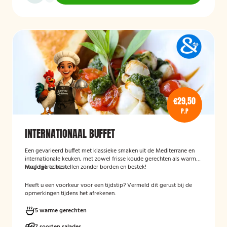
€29,50
P.P
INTERNATIONAAL BUFFET
Een gevarieerd buffet met klassieke smaken uit de Mediterrane en
internationale keuken, met zowel frisse koude gerechten als warme
hoofdgerechten.
Mogelijk te bestellen zonder borden en bestek!
Heeft u een voorkeur voor een tijdstip? Vermeld dit gerust bij de
opmerkingen tijdens het afrekenen.
5 warme gerechten