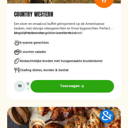
P.P
COUNTRY WESTERN
Een stoer en smaakvol buffet geïnspireerd op de Amerikaanse
keuken, met stevige vleesgerechten en frisse bijgerechten. Perfect
voor liefhebbers van grill- en comfortfood.
Mogelijk te bestellen zonder borden en bestek!
6 warme gerechten
4 soorten salades
Ambachtelijke broden met huisgemaakte kruidenboter
Chafing dishes, borden & bestek
Toevoegen