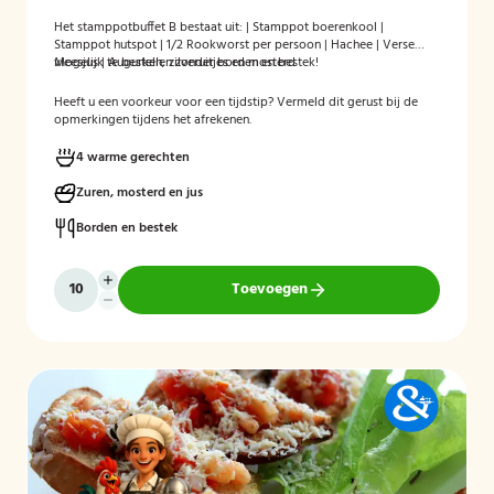
Het stamppotbuffet B bestaat uit: | Stamppot boerenkool |
Stamppot hutspot | 1/2 Rookworst per persoon | Hachee | Verse
vleesjus | Augurken, zilveruitjes en mosterd
Mogelijk te bestellen zonder borden en bestek!
Heeft u een voorkeur voor een tijdstip? Vermeld dit gerust bij de
opmerkingen tijdens het afrekenen.
4 warme gerechten
Zuren, mosterd en jus
Borden en bestek
Toevoegen