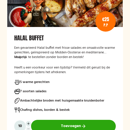
€25
P.P
HALAL BUFFET
Een gevarieerd Halal buffet met frisse salades en smaakvolle warme
gerechten, geïnspireerd op Midden-Oosterse en mediterrane
keukens.
Mogelijk te bestellen zonder borden en bestek!
Heeft u een voorkeur voor een tijdstip? Vermeld dit gerust bij de
opmerkingen tijdens het afrekenen.
5 warme gerechten
7 soorten salades
Ambachtelijke broden met huisgemaakte kruidenboter
Chafing dishes, borden & bestek
Toevoegen