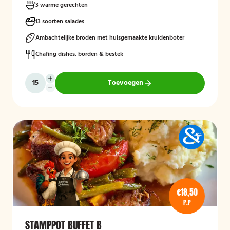
3 warme gerechten
13 soorten salades
Ambachtelijke broden met huisgemaakte kruidenboter
Chafing dishes, borden & bestek
Toevoegen
€18,50
P.P
STAMPPOT BUFFET B