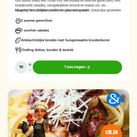
Ons buffet biedt een frisse mix van koude en warme gerechten, met
smaakvolle salades, versgebakken brood en malse vis- en
kipgerechten. Afgewisseld met gezonde granen, kleurrijke groenten
Mogelijk te bestellen zonder borden en bestek!
en verrassende kruidencombinaties, voor een compleet en
uitgebalanceerd buffet.
5 warme gerechten
7 soorten salades
Ambachtelijke broden met huisgemaakte kruidenboter
Chafing dishes, borden & bestek
Toevoegen
€18,50