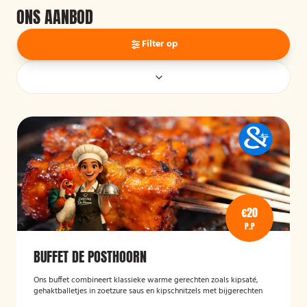
ONS AANBOD
Filter op
€20
P.P
BUFFET DE POSTHOORN
Ons buffet combineert klassieke warme gerechten zoals kipsaté,
gehaktballetjes in zoetzure saus en kipschnitzels met bijgerechten
als gebakken aardappelen, rijst en seizoensgroenten. Afgerond met