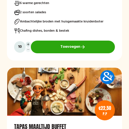
frisse rauwkost, gemengde salades en vers brood met kruidenboter
6 warme gerechten
voor een compleet en smaakvol geheel.
2 soorten salades
Mogelijk te bestellen zonder borden en bestek!
Ambachtelijke broden met huisgemaakte kruidenboter
Chafing dishes, borden & bestek
Toevoegen
€22,50
P.P
TAPAS MAALTIJD BUFFET