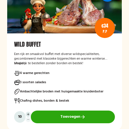
€34
P.P
WILD BUFFET
Een rijk en smaakvol buffet met diverse wildspecialiteiten,
gecombineerd met klassieke bijgerechten en warme winterse
smaken.
Mogelijk te bestellen zonder borden en bestek!
4 warme gerechten
3 soorten salades
Ambachtelijke broden met huisgemaakte kruidenboter
Chafing dishes, borden & bestek
Toevoegen