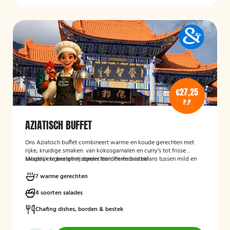
€27,25
P.P
AZIATISCH BUFFET
Ons Aziatisch buffet combineert warme en koude gerechten met
rijke, kruidige smaken: van kokosgarnalen en curry’s tot frisse
salades en geurige rijstgerechten. Perfect in balans tussen mild en
Mogelijk te bestellen zonder borden en bestek!
pittig.
7 warme gerechten
4 soorten salades
Chafing dishes, borden & bestek