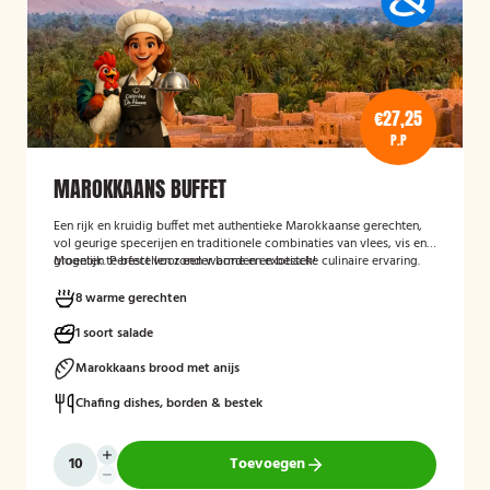
€27,25
P.P
MAROKKAANS BUFFET
Een rijk en kruidig buffet met authentieke Marokkaanse gerechten,
vol geurige specerijen en traditionele combinaties van vlees, vis en
groenten. Perfect voor een warme en exotische culinaire ervaring.
Mogelijk te bestellen zonder borden en bestek!
8 warme gerechten
1 soort salade
Marokkaans brood met anijs
Chafing dishes, borden & bestek
Toevoegen