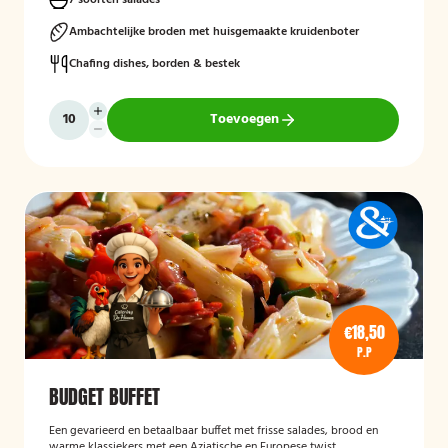
7 soorten salades
Ambachtelijke broden met huisgemaakte kruidenboter
Chafing dishes, borden & bestek
Toevoegen
€18,50
P.P
BUDGET BUFFET
Een gevarieerd en betaalbaar buffet met frisse salades, brood en
warme klassiekers met een Aziatische en Europese twist.