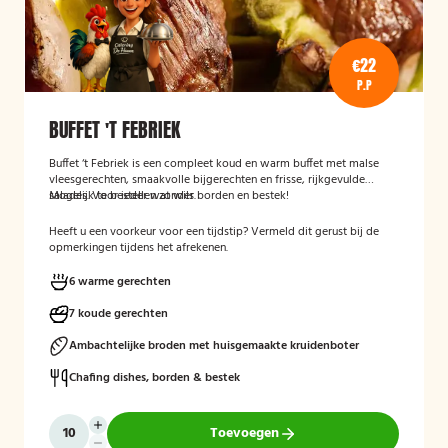
€22
P.P
BUFFET 'T FEBRIEK
Buffet ‘t Febriek is een compleet koud en warm buffet met malse
vleesgerechten, smaakvolle bijgerechten en frisse, rijkgevulde
salades. Voor ieder wat wils.
Mogelijk te bestellen zonder borden en bestek!
Heeft u een voorkeur voor een tijdstip? Vermeld dit gerust bij de
opmerkingen tijdens het afrekenen.
6 warme gerechten
7 koude gerechten
Ambachtelijke broden met huisgemaakte kruidenboter
Chafing dishes, borden & bestek
Toevoegen