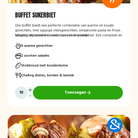
P.P
BUFFET SUKERBIET
Ons buffet biedt een perfecte combinatie van warme en koude
gerechten, met sappige vleesgerechten, smaakvolle pasta en frisse
salades, afgerond met vers brood en kruidenboter. Een compleet en
Mogelijk te bestellen zonder borden en bestek!
smaakvol buffet voor iedereen.
6 warme gerechten
2 soorten salades
Stokbrood met kruidenboter
Chafing dishes, borden & bestek
Toevoegen