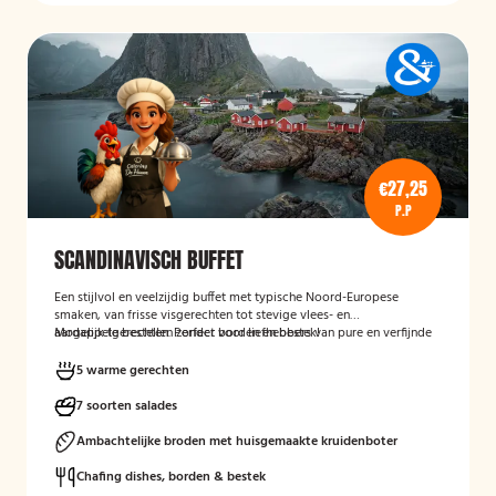
€27,25
P.P
SCANDINAVISCH BUFFET
Een stijlvol en veelzijdig buffet met typische Noord-Europese
smaken, van frisse visgerechten tot stevige vlees- en
aardappelgerechten. Perfect voor liefhebbers van pure en verfijnde
Mogelijk te bestellen zonder borden en bestek!
keuken.
5 warme gerechten
7 soorten salades
Ambachtelijke broden met huisgemaakte kruidenboter
Chafing dishes, borden & bestek