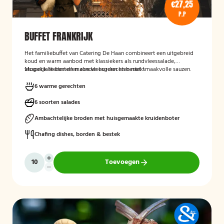
€27,25
P.P
BUFFET FRANKRIJK
Het familiebuffet van Catering De Haan combineert een uitgebreid
koud en warm aanbod met klassiekers als rundvleessalade,
visspecialiteiten en malse vleesgerechten met smaakvolle sauzen.
Mogelijk te bestellen zonder borden en bestek!
Perfect aangevuld met warme bijgerechten en een optioneel dessert
zoals crème brûlée met vanille-ijs.
6 warme gerechten
6 soorten salades
Ambachtelijke broden met huisgemaakte kruidenboter
Chafing dishes, borden & bestek
Toevoegen