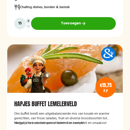
Chafing dishes, borden & bestek
Toevoegen
€19,75
P.P
HAPJES BUFFET LEMELERVELD
Ons buffet biedt een uitgebalanceerde mix van koude en warme
gerechten, van frisse salades, fruit en diverse broodsoorten tot
hartige vlees- en satéspecialiteiten. Een compleet en smaakvol
Mogelijk te bestellen zonder borden en bestek!
buffet voor elke gelegenheid.