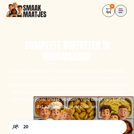
0
COMPLETE BUFFETTEN IN
VROOMSHOOP
Een buffet regelen in Vroomshoop voor een familiefeest
of buurtfeest was nog nooit zo eenvoudig. Smaakmaatjes
biedt een overzicht van betaalbare en kwalitatieve opties
bij cateraars uit de buurt. Kies uit diverse buffetten die
volledig aan jouw smaak voldoen. Vind direct een buffet
dat aansluit bij jouw plannen.