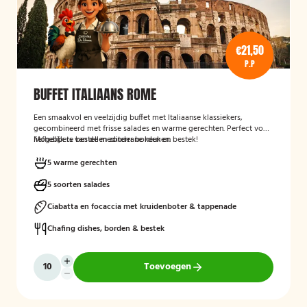
€21,50
P.P
BUFFET ITALIAANS ROME
Een smaakvol en veelzijdig buffet met Italiaanse klassiekers,
gecombineerd met frisse salades en warme gerechten. Perfect voor
liefhebbers van de mediterrane keuken.
Mogelijk te bestellen zonder borden en bestek!
5 warme gerechten
5 soorten salades
Ciabatta en focaccia met kruidenboter & tappenade
Chafing dishes, borden & bestek
Toevoegen