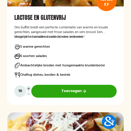
P.P
LACTOSE EN GLUTENVRIJ
Ons buffet biedt een perfecte combinatie van warme en koude
gerechten, aangevuld met frisse salades en vers brood. Een
compleet en smaakvol aanbod voor iedereen.
Mogelijk te bestellen zonder borden en bestek!
5 warme gerechten
6 soorten salades
Ambachtelijke broden met huisgemaakte kruidenboter
Chafing dishes, borden & bestek
Toevoegen