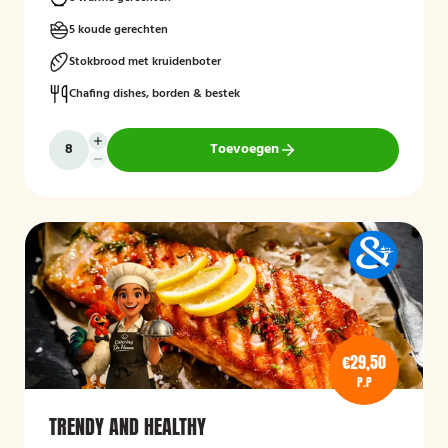
5 koude gerechten
Stokbrood met kruidenboter
Chafing dishes, borden & bestek
Toevoegen
€29,50
P.P
TRENDY AND HEALTHY