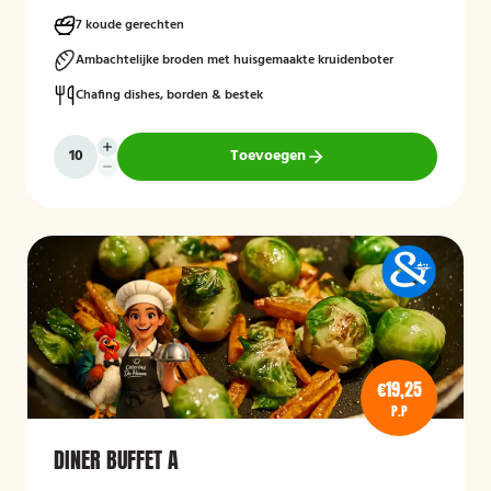
7 koude gerechten
Ambachtelijke broden met huisgemaakte kruidenboter
Chafing dishes, borden & bestek
Toevoegen
€19,25
P.P
DINER BUFFET A