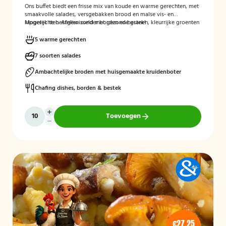
Ons buffet biedt een frisse mix van koude en warme gerechten, met
smaakvolle salades, versgebakken brood en malse vis- en
kipgerechten. Afgewisseld met gezonde granen, kleurrijke groenten
Mogelijk te bestellen zonder borden en bestek!
en verrassende kruidencombinaties, voor een compleet en
uitgebalanceerd buffet.
5 warme gerechten
7 soorten salades
Ambachtelijke broden met huisgemaakte kruidenboter
Chafing dishes, borden & bestek
Toevoegen
€27,25