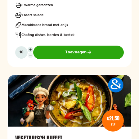
8 warme gerechten
1 soort salade
Marokkaans brood met anijs
Chafing dishes, borden & bestek
Toevoegen
€21,50
P.P
VEGETARISCH BUFFET