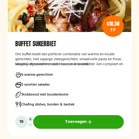
€18,50
P.P
BUFFET SUKERBIET
Ons buffet biedt een perfecte combinatie van warme en koude
gerechten, met sappige vleesgerechten, smaakvolle pasta en frisse
salades, afgerond met vers brood en kruidenboter. Een compleet en
Mogelijk te bestellen zonder borden en bestek!
smaakvol buffet voor iedereen.
6 warme gerechten
2 soorten salades
Stokbrood met kruidenboter
Chafing dishes, borden & bestek
Toevoegen