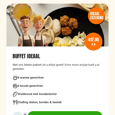
€17,95
P.P
BUFFET IDEAAL
Met ons Ideale pakket zit u altijd goed! Voor mooi prijsje kunt u al
genieten.
6 warme gerechten
6 koude gerechten
Stokbrood met kruidenboter
Chafing dishes, borden & bestek