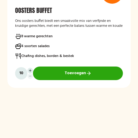
OOSTERS BUFFET
Ons oosters buffet biedt een smaakvolle mix van verfijnde en
kruidige gerechten, met een perfecte balans tussen warme en koude
specialiteiten. Geniet van rijke smaken, geurende kruiden en een
gevarieerd aanbod voor iedereen
8 warme gerechten
4 soorten salades
Mogelijk te bestellen zonder borden en bestek!.
Chafing dishes, borden & bestek
Toevoegen