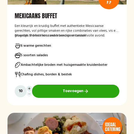
P.P
MEXICAANS BUFFET
Een kleurrijk en kruidig buffet met authentieke Mexicaanse
gerechten, vol pittige smaken en rijke combinaties van vlees, vis en
groenten. Perfect voor een levendige en smaakvolle avond.
Mogelijk te bestellen zonder borden en bestek!
6 warme gerechten
5 soorten salades
Ambachtelijke broden met huisgemaakte kruidenboter
Chafing dishes, borden & bestek
Toevoegen