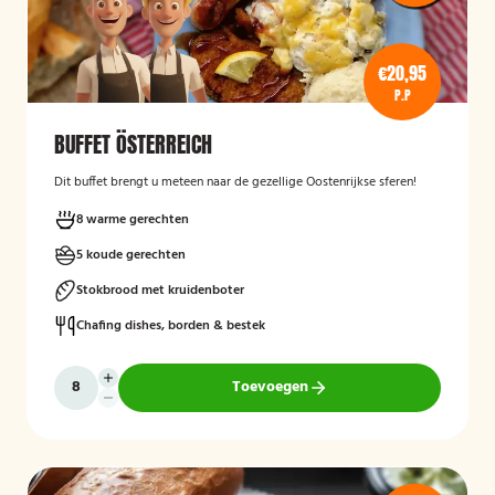
€20,95
P.P
BUFFET ÖSTERREICH
Dit buffet brengt u meteen naar de gezellige Oostenrijkse sferen!
8 warme gerechten
5 koude gerechten
Stokbrood met kruidenboter
Chafing dishes, borden & bestek
Toevoegen