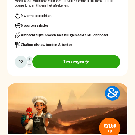
Heeft u een voorkeur voor een tijdstip? Vermeld dit gerust bij de
opmerkingen tijdens het afrekenen.
9 warme gerechten
6 soorten salades
Ambachtelijke broden met huisgemaakte kruidenboter
Chafing dishes, borden & bestek
Toevoegen
€21,50
P.P