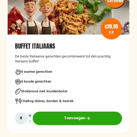
€20,95
P.P
BUFFET ITALIAANS
De beste Italiaanse gerechten gecombineerd tot één prachtig
Italiaans buffet!
6 warme gerechten
6 koude gerechten
Stokbrood met kruidenboter
Chafing dishes, borden & bestek
Toevoegen