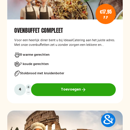
€17,95
P.P
OVENBUFFET COMPLEET
Voor een heerlijk diner bent u bij IdeaalCatering aan het juiste adres.
Met onze ovenbuffetten zet u zonder zorgen een lekkere en
gevarieerde maaltijd op tafel. Voor een intiem diner van 5 tot twaalf
personen is een ovenbuffet Ideaal!
8 warme gerechten
7 koude gerechten
Stokbrood met kruidenboter
Toevoegen