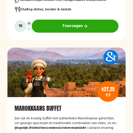
Ambachtelijke broden met huisgemaakte kruidenboter
Chafing dishes, borden & bestek
Toevoegen
€27,25
P.P
MAROKKAANS BUFFET
Een rijk en kruidig buffet met authentieke Marokkaanse gerechten,
vol geurige specerijen en traditionele combinaties van vlees, vis en
groenten. Perfect voor een warme en exotische culinaire ervaring.
Mogelijk te bestellen zonder borden en bestek!