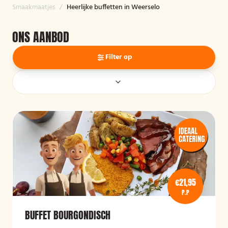
Smaakmaatjes
/
Heerlijke buffetten in Weerselo
ONS AANBOD
Filter op
€21,95
P.P
BUFFET BOURGONDISCH