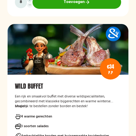
Toevoegen
€34
P.P
WILD BUFFET
Een rijk en smaakvol buffet met diverse wildspecialiteiten,
gecombineerd met klassieke bijgerechten en warme winterse
smaken.
Mogelijk te bestellen zonder borden en bestek!
4 warme gerechten
3 soorten salades