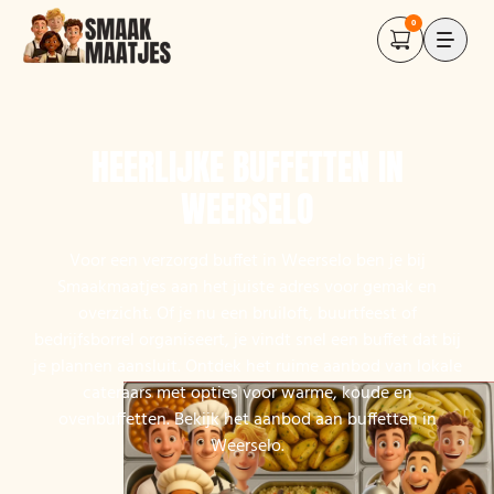
0
HEERLIJKE BUFFETTEN IN
WEERSELO
Voor een verzorgd buffet in Weerselo ben je bij
Smaakmaatjes aan het juiste adres voor gemak en
overzicht. Of je nu een bruiloft, buurtfeest of
bedrijfsborrel organiseert, je vindt snel een buffet dat bij
je plannen aansluit. Ontdek het ruime aanbod van lokale
cateraars met opties voor warme, koude en
ovenbuffetten. Bekijk het aanbod aan buffetten in
Weerselo.