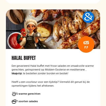
€25
P.P
HALAL BUFFET
Een gevarieerd Halal buffet met frisse salades en smaakvolle warme
gerechten, geïnspireerd op Midden-Oosterse en mediterrane
keukens.
Mogelijk te bestellen zonder borden en bestek!
Heeft u een voorkeur voor een tijdstip? Vermeld dit gerust bij de
opmerkingen tijdens het afrekenen.
5 warme gerechten
7 soorten salades