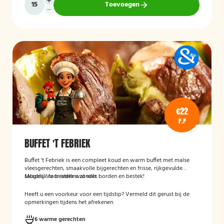
Toevoegen
€22
P.P
BUFFET 'T FEBRIEK
Buffet ‘t Febriek is een compleet koud en warm buffet met malse
vleesgerechten, smaakvolle bijgerechten en frisse, rijkgevulde
salades. Voor ieder wat wils.
Mogelijk te bestellen zonder borden en bestek!
Heeft u een voorkeur voor een tijdstip? Vermeld dit gerust bij de
opmerkingen tijdens het afrekenen.
6 warme gerechten