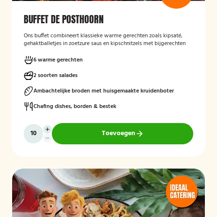
BUFFET DE POSTHOORN
Ons buffet combineert klassieke warme gerechten zoals kipsaté,
gehaktballetjes in zoetzure saus en kipschnitzels met bijgerechten
als gebakken aardappelen, rijst en seizoensgroenten. Afgerond met
frisse rauwkost, gemengde salades en vers brood met kruidenboter
6 warme gerechten
voor een compleet en smaakvol geheel.
2 soorten salades
Mogelijk te bestellen zonder borden en bestek!
Ambachtelijke broden met huisgemaakte kruidenboter
Chafing dishes, borden & bestek
Toevoegen