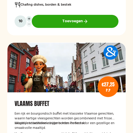
Chafing dishes, borden & bestek
Toevoegen
€27,25
P.P
VLAAMS BUFFET
Een rijk en bourgondisch buffet met klassieke Vlaamse gerechten,
waarin hartige vleesgerechten worden gecombineerd met frisse
salades en traditionele bijgerechten. Perfect voor een gezellige en
Mogelijk te bestellen zonder borden en bestek!
smaakvolle maaltijd.