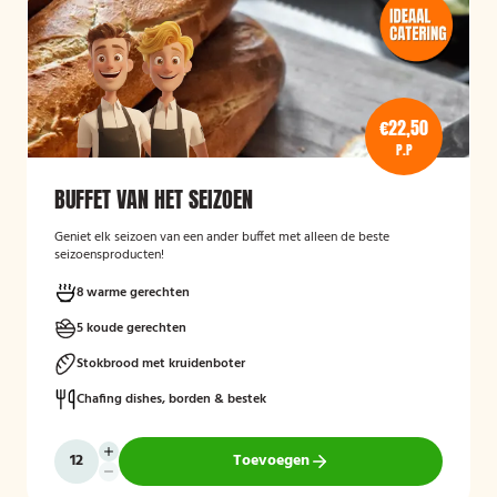
€22,50
P.P
BUFFET VAN HET SEIZOEN
Geniet elk seizoen van een ander buffet met alleen de beste
seizoensproducten!
8 warme gerechten
5 koude gerechten
Stokbrood met kruidenboter
Chafing dishes, borden & bestek
Toevoegen