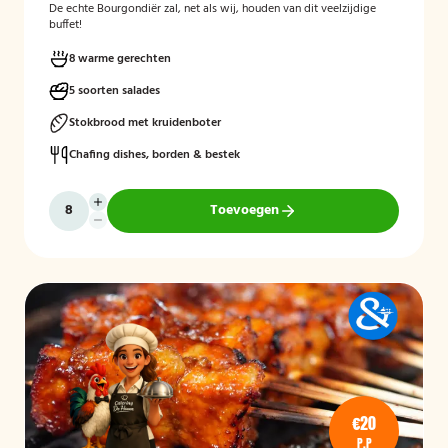
De echte Bourgondiër zal, net als wij, houden van dit veelzijdige
buffet!
8 warme gerechten
5 soorten salades
Stokbrood met kruidenboter
Chafing dishes, borden & bestek
Toevoegen
€20
P.P