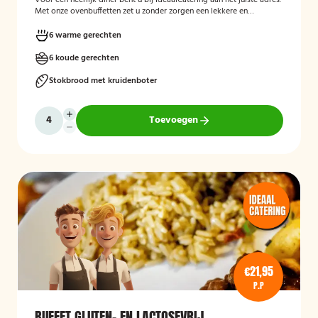
Voor een heerlijk diner bent u bij IdeaalCatering aan het juiste adres.
Met onze ovenbuffetten zet u zonder zorgen een lekkere en
gevarieerde maaltijd op tafel. Voor een intiem dimer van 5 tot
twaalf personen is een ovenbuffet Ideaal!
6 warme gerechten
6 koude gerechten
Stokbrood met kruidenboter
Toevoegen
€21,95
P.P
BUFFET GLUTEN- EN LACTOSEVRIJ