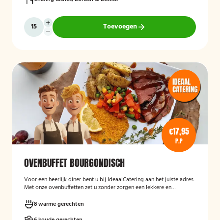
Toevoegen
€17,95
P.P
OVENBUFFET BOURGONDISCH
Voor een heerlijk diner bent u bij IdeaalCatering aan het juiste adres.
Met onze ovenbuffetten zet u zonder zorgen een lekkere en
gevarieerde maaltijd op tafel. Voor een diner van 5 tot twaalf
personen is een ovenbuffet Ideaal!
8 warme gerechten