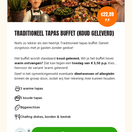
€22,89
P.P
TRADITIONEEL TAPAS BUFFET (KOUD GELEVERD)
Niets zo lekker als een heerlijk Traditioneel tapas buffet. Geniet
zorgeloos met je gasten zonder gedoe!
Het buffet wordt standaard
koud geleverd.
Wil je het buffet liever
warm ontvangen?
Dat kan tegen een
toeslag van € 3,50 p.p.
Kies
hiervoor de variant 'warm geleverd'.
Geef in het opmerkingenveld eventuele
dieetwensen of allergieën
binnen de groep door, zodat wij hier rekening mee kunnen houden.
3 warme tapas
5 koude tapas
Bijgerechten
Chafing dishes, borden & bestek