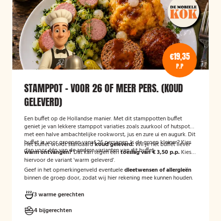
€19,35
P.P
STAMPPOT - VOOR 26 OF MEER PERS. (KOUD
GELEVERD)
Een buffet op de Hollandse manier. Met dit stamppotten buffet
geniet je van lekkere stamppot variaties zoals zuurkool of hutspot
met een halve ambachtelijke rookworst, jus en zure ui en augurk. Dit
buffet is voor groepen vanaf 26 personen. Is de groep kleiner? Kies
Het buffet wordt standaard
koud geleverd.
Wil je het buffet liever
dan voor één van de andere varianten van dit buffet.
warm ontvangen?
Dat kan tegen een
toeslag van € 3,50 p.p.
Kies
hiervoor de variant 'warm geleverd'.
Geef in het opmerkingenveld eventuele
dieetwensen of allergieën
binnen de groep door, zodat wij hier rekening mee kunnen houden.
3 warme gerechten
4 bijgerechten