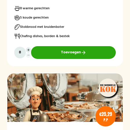
8 warme gerechten
5 koude gerechten
Stokbrood met kruidenboter
Chafing dishes, borden & bestek
Toevoegen
€25,29
P.P