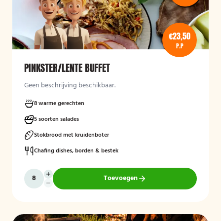
€23,50
P.P
PINKSTER/LENTE BUFFET
Geen beschrijving beschikbaar.
8 warme gerechten
5 soorten salades
Stokbrood met kruidenboter
Chafing dishes, borden & bestek
Toevoegen