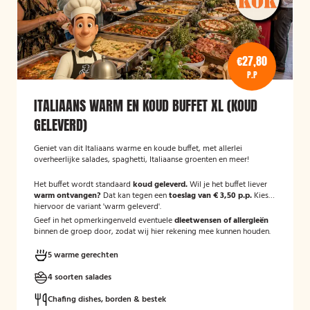
€27,80
P.P
ITALIAANS WARM EN KOUD BUFFET XL (KOUD
GELEVERD)
Geniet van dit Italiaans warme en koude buffet, met allerlei
overheerlijke salades, spaghetti, Italiaanse groenten en meer!
Het buffet wordt standaard
koud geleverd.
Wil je het buffet liever
warm ontvangen?
Dat kan tegen een
toeslag van € 3,50 p.p.
Kies
hiervoor de variant 'warm geleverd'.
Geef in het opmerkingenveld eventuele
dieetwensen of allergieën
binnen de groep door, zodat wij hier rekening mee kunnen houden.
5 warme gerechten
4 soorten salades
Chafing dishes, borden & bestek