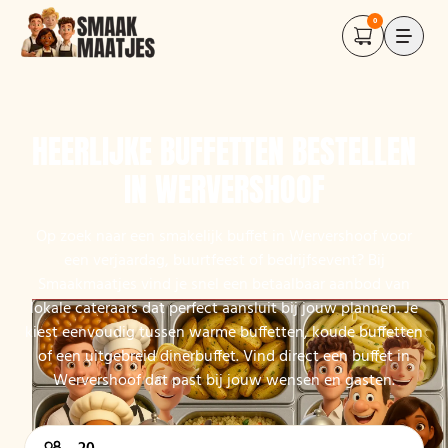
0
HEERLIJKE BUFFETTEN BESTELLEN
IN WERVERSHOOF
Op zoek naar een smakelijk buffet in Wervershoof voor
een verjaardag, buurtfeest of bedrijfsevent? Bij
Smaakmaatjes vind je snel een betaalbaar aanbod van
lokale cateraars dat perfect aansluit bij jouw plannen. Je
kiest eenvoudig tussen warme buffetten, koude buffetten
of een uitgebreid dinerbuffet. Vind direct een buffet in
Wervershoof dat past bij jouw wensen en gasten.