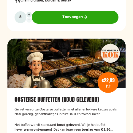
Chafing dishes, borden & bestek
Toevoegen
€22,89
P.P
OOSTERSE BUFFETTEN (KOUD GELEVERD)
Geniet van onze Oosterse buffetten met allerlei lekkere keuzes zoals
Nasi goreng, gehaktballetjes in zure saus en zoveel meer.
Het buffet wordt standaard
koud geleverd.
Wil je het buffet
liever
warm ontvangen?
Dat kan tegen een
toeslag van € 3,50