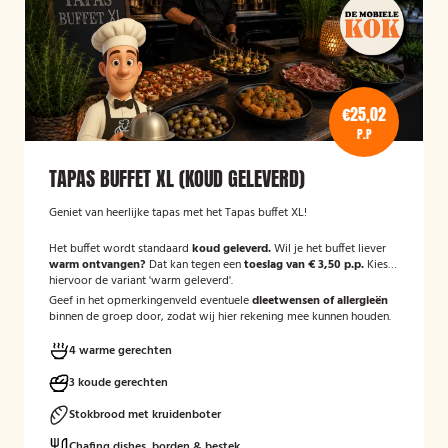
€25,02
P.P
TAPAS BUFFET XL (KOUD GELEVERD)
Geniet van heerlijke tapas met het Tapas buffet XL!
Het buffet wordt standaard
koud geleverd.
Wil je het buffet liever
warm ontvangen?
Dat kan tegen een
toeslag van € 3,50 p.p.
Kies
hiervoor de variant 'warm geleverd'.
Geef in het opmerkingenveld eventuele
dieetwensen of allergieën
binnen de groep door, zodat wij hier rekening mee kunnen houden.
4 warme gerechten
3 koude gerechten
Stokbrood met kruidenboter
Chafing dishes, borden & bestek