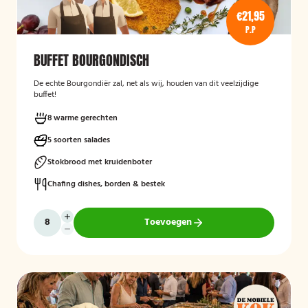
€21,95
P.P
BUFFET BOURGONDISCH
De echte Bourgondiër zal, net als wij, houden van dit veelzijdige
buffet!
8 warme gerechten
5 soorten salades
Stokbrood met kruidenboter
Chafing dishes, borden & bestek
Toevoegen