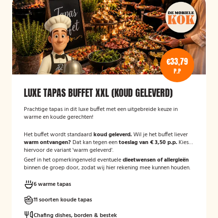
€33,79
P.P
LUXE TAPAS BUFFET XXL (KOUD GELEVERD)
Prachtige tapas in dit luxe buffet met een uitgebreide keuze in
warme en koude gerechten!
Het buffet wordt standaard
koud geleverd.
Wil je het buffet liever
warm ontvangen?
Dat kan tegen een
toeslag van € 3,50 p.p.
Kies
hiervoor de variant 'warm geleverd'.
Geef in het opmerkingenveld eventuele
dieetwensen of allergieën
binnen de groep door, zodat wij hier rekening mee kunnen houden.
6 warme tapas
11 soorten koude tapas
Chafing dishes, borden & bestek