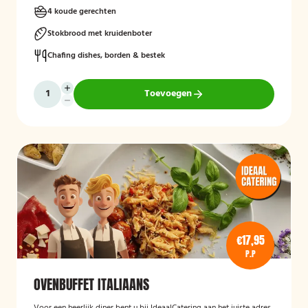
4 koude gerechten
Stokbrood met kruidenboter
Chafing dishes, borden & bestek
Toevoegen
€17,95
P.P
OVENBUFFET ITALIAANS