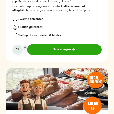
p.p.
Kies hiervoor de variant 'warm geleverd'.
Geef in het opmerkingenveld eventuele
dieetwensen of
allergieën
binnen de groep door, zodat wij hier rekening mee
kunnen houden.
6 warme gerechten
3 koude gerechten
Chafing dishes, borden & bestek
Toevoegen
€19,50
P.P