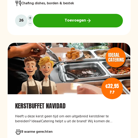
Chafing dishes, borden & bestek
Toevoegen
€32,95
P.P
KERSTBUFFET NAVIDAD
Heeft u deze kerst geen tijd om een uitgebreid kerstdiner te
bereiden? IdeaalCatering helpt u uit de brand! Wij komen de
buffetten op zaterdag 23 december gekoeld bij u bezorgen! *Alle
buffetten voor tweede kerstdag (26 december), komen wij op 26
8 warme gerechten
december gekoeld bij u bezorgen.